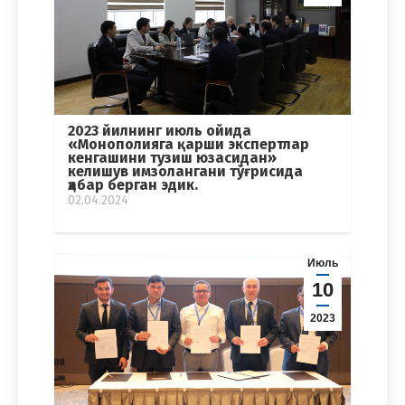
2023 йилнинг июль ойида
«Монополияга қарши экспертлар
кенгашини тузиш юзасидан»
келишув имзолангани тўғрисида
ҳабар берган эдик.
02.04.2024
Июль
10
2023