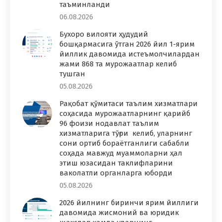
таъминланди
06.08.2026
Бухоро вилояти ҳудудий
бошқармасига ўтган 2026 йил 1-ярим
йиллик давомида истеъмолчилардан
жами 868 та мурожаатлар келиб
тушган
05.08.2026
Рақобат қўмитаси таълим хизматлари
соҳасида мурожаатларнинг қарийб
96 фоизи нодавлат таълим
хизматларига тўғри келиб, уларнинг
сони ортиб бораётганлиги сабабли
соҳада мавжуд муаммоларни ҳал
этиш юзасидан таклифларини
ваколатли органларга юборди
05.08.2026
2026 йилнинг биринчи ярим йиллиги
давомида жисмоний ва юридик