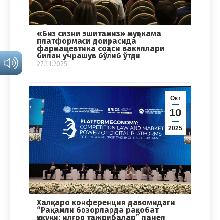
«Биз сизни эшитамиз» муҳокама
платформаси доирасида
фармацевтика соҳаси вакиллари
билан учрашув бўлиб ўтди
27.11.2025
Окт
10
2025
Халқаро конференция давомидаги
“Рақамли бозорларда рақобат
ҳуқуқи: илғор тажрибалар” панел