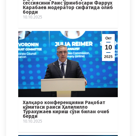
сессиясини Раис ўринбосари Фаррух
Карабаев модератор сифатида олиб
борди
10.10.2025
Окт
10
2025
Халқаро конференцияни Рақобат
қўмитаси раиси Ҳалилилло
Турахужаев кириш сўзи билан очиб
берди
10.10.2025