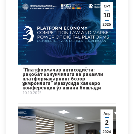
Окт
10
2025
“Платформалар иқтисодиёти:
рақобат қонунчилиги ва рақамли
платформаларнинг бозор
ҳукмронлиги” мавзусида халқаро
конференция ўз ишини бошлади
10.10.2025
Апр
2
2024