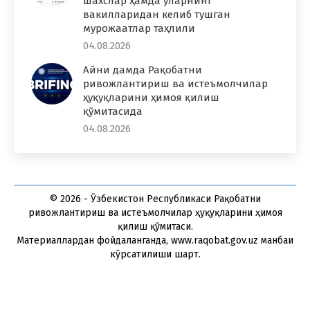
шахслар ҳамда уларнинг
вакилларидан келиб тушган
мурожаатлар таҳлили
04.08.2026
Айни дамда Рақобатни
ривожлантириш ва истеъмолчилар
ҳуқуқларини ҳимоя қилиш
қўмитасида
04.08.2026
© 2026 - Ўзбекистон Республикаси Рақобатни
ривожлантириш ва истеъмолчилар ҳуқуқларини ҳимоя
қилиш қўмитаси.
Материаллардан фойдаланганда, www.raqobat.gov.uz манбаи
кўрсатилиши шарт.