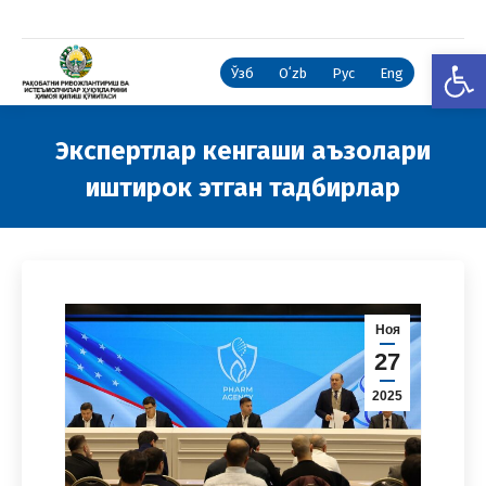
Open
Ўзб
Oʻzb
Рус
Eng
Экспертлар кенгаши аъзолари
иштирок этган тадбирлар
You are here:
Ноя
27
2025