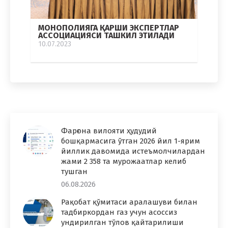
МОНОПОЛИЯГА ҚАРШИ ЭКСПЕРТЛАР
АССОЦИАЦИЯСИ ТАШКИЛ ЭТИЛАДИ
10.07.2023
Фарғона вилояти ҳудудий
бошқармасига ўтган 2026 йил 1-ярим
йиллик давомида истеъмолчилардан
жами 2 358 та мурожаатлар келиб
тушган
06.08.2026
Рақобат қўмитаси аралашуви билан
тадбиркордан газ учун асоссиз
ундирилган тўлов қайтарилиши