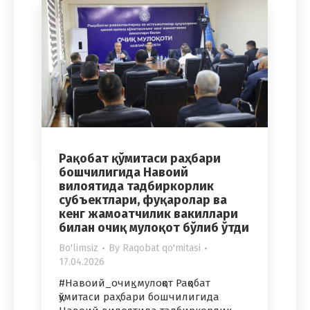
Рақобат қўмитаси раҳбари
бошчилигида Навоий
вилоятида тадбиркорлик
субъектлари, фуқаролар ва
кенг жамоатчилик вакиллари
билан очиқ мулоқот бўлиб ўтди
Bo'limsiz
By
Raqobat qo'mitasi
17.04.2026
#Навоий_очиқ_мулоқот Рақобат
қўмитаси раҳбари бошчилигида