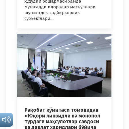
ҳудудий бошқармаси ҳамда
мутасадди идоралар масъуллари,
шунингдек, тадбиркорлик
субъектлари…
Рақобат қўмитаси томонидан
«Юқори ликвидли ва монопол
турдаги маҳсулотлар савдоси
ва давлат харидлари бўйича