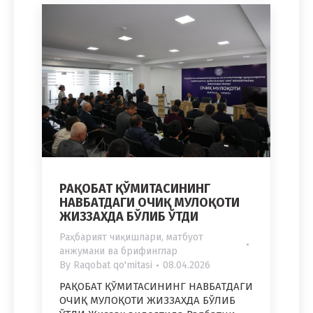
РАҚОБАТ ҚЎМИТАСИНИНГ
НАВБАТДАГИ ОЧИҚ МУЛОҚОТИ
ЖИЗЗАХДА БЎЛИБ ЎТДИ
Раҳбарият чиқишлари, матбуот
анжумани ва брифинглар
By
Raqobat qo'mitasi
08.04.2026
РАҚОБАТ ҚЎМИТАСИНИНГ НАВБАТДАГИ
ОЧИҚ МУЛОҚОТИ ЖИЗЗАХДА БЎЛИБ