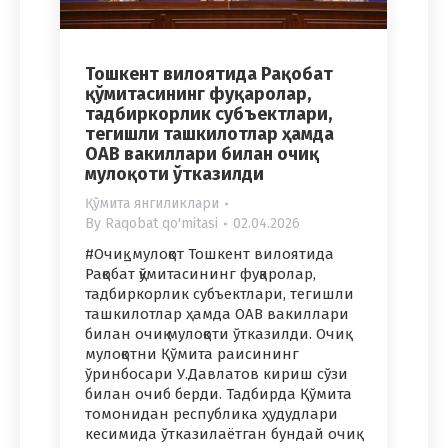
Тошкент вилоятида Рақобат
қўмитасининг фуқаролар,
тадбиркорлик субъектлари,
тегишли ташкилотлар ҳамда
ОАВ вакиллари билан очиқ
мулоқоти ўтказилди
Қўмита янгиликлари
By
Raqobat qo'mitasi
02.04.2026
#Очиқ_мулоқот Тошкент вилоятида
Рақобат қўмитасининг фуқаролар,
тадбиркорлик субъектлари, тегишли
ташкилотлар ҳамда ОАВ вакиллари
билан очиқ мулоқоти ўтказилди. Очиқ
мулоқотни Қўмита раисининг
ўринбосари У.Давлатов кириш сўзи
билан очиб берди. Тадбирда Қўмита
томонидан республика ҳудудлари
кесимида ўтказилаётган бундай очиқ