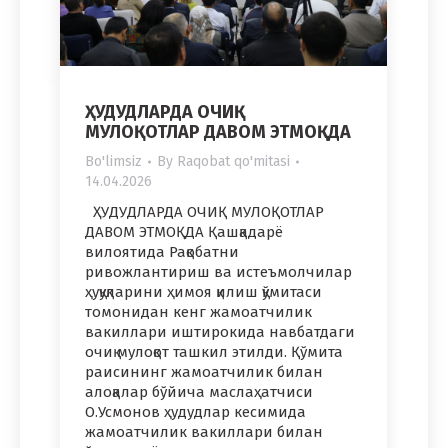
ҲУДУДЛАРДА ОЧИҚ
МУЛОҚОТЛАР ДАВОМ ЭТМОҚДА
Bo'limsiz
By
Raqobat qo'mitasi
14.04.2026
ҲУДУДЛАРДА ОЧИҚ МУЛОҚОТЛАР
ДАВОМ ЭТМОҚДА Қашқадарё
вилоятида Рақобатни
ривожлантириш ва истеъмолчилар
ҳуқуқларини ҳимоя қилиш қўмитаси
томонидан кенг жамоатчилик
вакиллари иштирокида навбатдаги
очиқ мулоқот ташкил этилди. Қўмита
раисининг жамоатчилик билан
алоқалар бўйича маслаҳатчиси
О.Усмонов ҳудудлар кесимида
жамоатчилик вакиллари билан