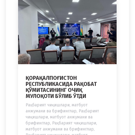
ҚОРАҚАЛПОҒИСТОН
РЕСПУБЛИКАСИДА РАҚОБАТ
ҚЎМИТАСИНИНГ ОЧИҚ
МУЛОҚОТИ БЎЛИБ ЎТДИ
Раҳбарият чиқишлари, матбуот
анжумани ва брифинглар
,
Раҳбарият
чиқишлари, матбуот анжумани ва
брифинглар
,
Раҳбарият чиқишлари,
матбуот анжумани ва брифинглар
,