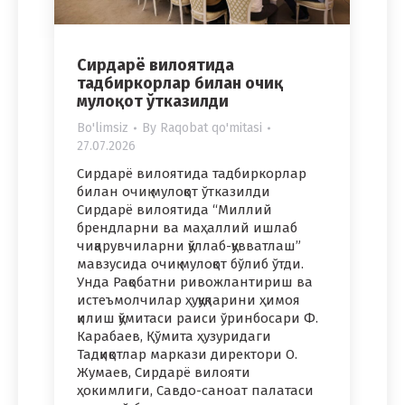
Сирдарё вилоятида
тадбиркорлар билан очиқ
мулоқот ўтказилди
Bo'limsiz
By
Raqobat qo'mitasi
27.07.2026
Сирдарё вилоятида тадбиркорлар
билан очиқ мулоқот ўтказилди
Сирдарё вилоятида “Миллий
брендларни ва маҳаллий ишлаб
чиқарувчиларни қўллаб-қувватлаш”
мавзусида очиқ мулоқот бўлиб ўтди.
Унда Рақобатни ривожлантириш ва
истеъмолчилар ҳуқуқларини ҳимоя
қилиш қўмитаси раиси ўринбосари Ф.
Карабаев, Қўмита ҳузуридаги
Тадқиқотлар маркази директори О.
Жумаев, Сирдарё вилояти
ҳокимлиги, Савдо-саноат палатаси