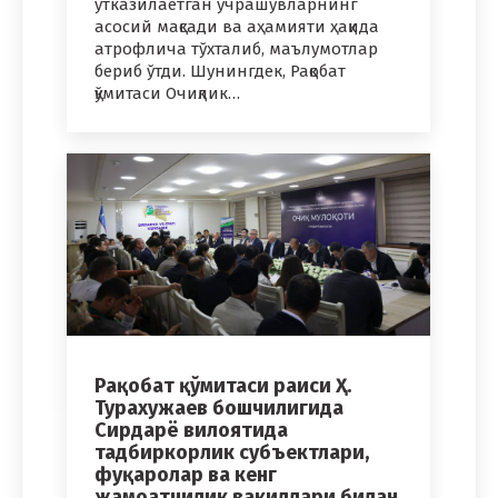
ўтказилаётган учрашувларнинг
асосий мақсади ва аҳамияти ҳақида
атрофлича тўхталиб, маълумотлар
бериб ўтди. Шунингдек, Рақобат
қўмитаси Очиқлик…
Рақобат қўмитаси раиси Ҳ.
Турахужаев бошчилигида
Сирдарё вилоятида
тадбиркорлик субъектлари,
фуқаролар ва кенг
жамоатчилик вакиллари билан