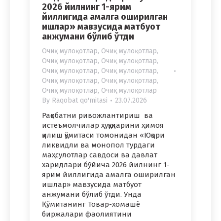
2026 йилнинг 1-ярим
йиллигида амалга оширилган
ишлар» мавзусида матбуот
анжумани бўлиб ўтди
Очиқ мулоқотлар
,
Очиқ мулоқотлар
,
Очиқ мулоқотлар
,
Очиқ мулоқотлар
,
Очиқ мулоқотлар
,
Очиқ мулоқотлар
,
Очиқ мулоқотлар
,
Очиқ мулоқотлар
,
Очиқ мулоқотлар
,
Очиқ мулоқотлар
By
Raqobat qo'mitasi
23.07.2026
Рақобатни ривожлантириш ва
истеъмолчилар ҳуқуқларини ҳимоя
қилиш қўмитаси томонидан «Юқори
ликвидли ва монопол турдаги
маҳсулотлар савдоси ва давлат
харидлари бўйича 2026 йилнинг 1-
ярим йиллигида амалга оширилган
ишлар» мавзусида матбуот
анжумани бўлиб ўтди. Унда
Қўмитанинг Товар-хомашё
биржалари фаолиятини