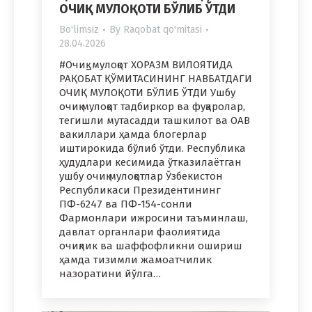
ОЧИҚ МУЛОҚОТИ БЎЛИБ ЎТДИ
Bo'limsiz
By
Raqobat qo'mitasi
28.04.2026
#Очиқ_мулоқот ХОРАЗМ ВИЛОЯТИДА
РАҚОБАТ ҚЎМИТАСИНИНГ НАВБАТДАГИ
ОЧИҚ МУЛОҚОТИ БЎЛИБ ЎТДИ Ушбу
очиқ мулоқот тадбиркор ва фуқаролар,
тегишли мутасадди ташкилот ва ОАВ
вакиллари ҳамда блогерлар
иштирокида бўлиб ўтди. Республика
ҳудудлари кесимида ўтказилаётган
ушбу очиқ мулоқотлар Ўзбекистон
Республикаси Президентининг
ПФ-6247 ва ПФ-154-сонли
Фармонлари ижросини таъминлаш,
давлат органлари фаолиятида
очиқлик ва шаффофликни ошириш
ҳамда тизимли жамоатчилик
назоратини йўлга…