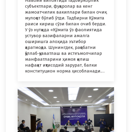
Навоий вилоятида тадбиркорлик
субъектлари, фуқаролар ва кенг
жамоатчилик вакиллари билан очиқ
мулоқот бўлиб ўтди. Тадбирни Қўмита
раиси кириш сўзи билан очиб берди.
У ўз нутқида «Қўмита ўз фаолиятида
устувор вазифаларни амалга
оширишга алоҳида эътибор
қаратмоқда. Шунингдек, рақобатни
қўллаб-қувватлаш ва истеъмолчилар
манфаатларини ҳимоя қилиш
нафақат иқтисодий зарурат, балки
конституцион норма ҳисобланади.…