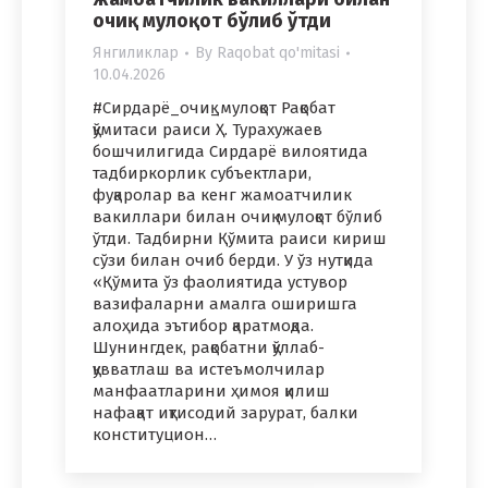
очиқ мулоқот бўлиб ўтди
Янгиликлар
By
Raqobat qo'mitasi
10.04.2026
#Сирдарё_очиқ_мулоқот Рақобат
қўмитаси раиси Ҳ. Турахужаев
бошчилигида Сирдарё вилоятида
тадбиркорлик субъектлари,
фуқаролар ва кенг жамоатчилик
вакиллари билан очиқ мулоқот бўлиб
ўтди. Тадбирни Қўмита раиси кириш
сўзи билан очиб берди. У ўз нутқида
«Қўмита ўз фаолиятида устувор
вазифаларни амалга оширишга
алоҳида эътибор қаратмоқда.
Шунингдек, рақобатни қўллаб-
қувватлаш ва истеъмолчилар
манфаатларини ҳимоя қилиш
нафақат иқтисодий зарурат, балки
конституцион…