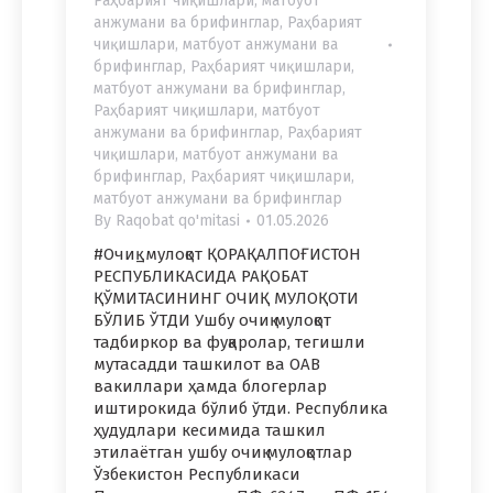
Раҳбарият чиқишлари, матбуот
анжумани ва брифинглар
,
Раҳбарият
чиқишлари, матбуот анжумани ва
брифинглар
,
Раҳбарият чиқишлари,
матбуот анжумани ва брифинглар
,
Раҳбарият чиқишлари, матбуот
анжумани ва брифинглар
,
Раҳбарият
чиқишлари, матбуот анжумани ва
брифинглар
,
Раҳбарият чиқишлари,
матбуот анжумани ва брифинглар
By
Raqobat qo'mitasi
01.05.2026
#Очиқ_мулоқот ҚОРАҚАЛПОҒИСТОН
РЕСПУБЛИКАСИДА РАҚОБАТ
ҚЎМИТАСИНИНГ ОЧИҚ МУЛОҚОТИ
БЎЛИБ ЎТДИ Ушбу очиқ мулоқот
тадбиркор ва фуқаролар, тегишли
мутасадди ташкилот ва ОАВ
вакиллари ҳамда блогерлар
иштирокида бўлиб ўтди. Республика
ҳудудлари кесимида ташкил
этилаётган ушбу очиқ мулоқотлар
Ўзбекистон Республикаси