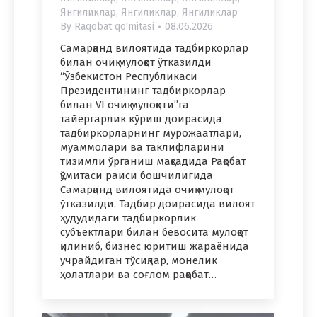
Янгиликлар
,
Янгиликлар
,
Янгиликлар
By
Raqobat qo'mitasi
08.06.2026
Самарқанд вилоятида тадбиркорлар
билан очиқ мулоқот ўтказилди
“Ўзбекистон Республикаси
Президентининг тадбиркорлар
билан VI очиқ мулоқоти”га
тайёргарлик кўриш доирасида
тадбиркорларнинг мурожаатлари,
муаммолари ва таклифларини
тизимли ўрганиш мақсадида Рақобат
қўмитаси раиси бошчилигида
Самарқанд вилоятида очиқ мулоқот
ўтказилди. Тадбир доирасида вилоят
ҳудудидаги тадбиркорлик
субъектлари билан бевосита мулоқот
қилиниб, бизнес юритиш жараёнида
учрайдиган тўсиқлар, монелик
ҳолатлари ва соғлом рақобат…