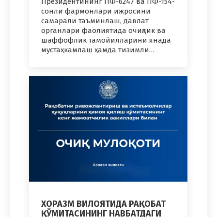
Президентининг ПФ-6247 ва ПФ-154-
сонли фармонлари ижросини
самарали таъминлаш, давлат
органлари фаолиятида очиқлик ва
шаффофлик тамойилларини янада
мустаҳкамлаш ҳамда тизимли…
ХОРАЗМ ВИЛОЯТИДА РАҚОБАТ
ҚЎМИТАСИНИНГ НАВБАТДАГИ