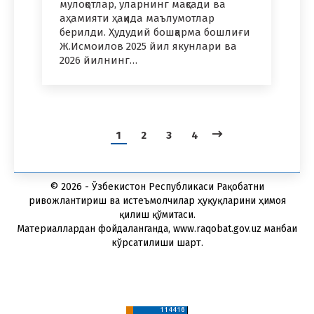
мулоқотлар, уларнинг мақсади ва
аҳамияти ҳақида маълумотлар
берилди. Ҳудудий бошқарма бошлиғи
Ж.Исмоилов 2025 йил якунлари ва
2026 йилнинг…
1
2
3
4
© 2026 - Ўзбекистон Республикаси Рақобатни
ривожлантириш ва истеъмолчилар ҳуқуқларини ҳимоя
қилиш қўмитаси.
Материаллардан фойдаланганда, www.raqobat.gov.uz манбаи
кўрсатилиши шарт.