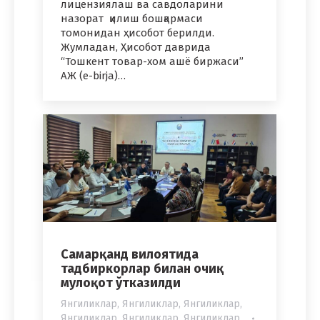
лицензиялаш ва савдоларини
назорат қилиш бошқармаси
томонидан ҳисобот берилди.
Жумладан, Ҳисобот даврида
“Тошкент товар-хом ашё биржаси”
АЖ (e-birja)…
Самарқанд вилоятида
тадбиркорлар билан очиқ
мулоқот ўтказилди
Янгиликлар
,
Янгиликлар
,
Янгиликлар
,
Янгиликлар
,
Янгиликлар
,
Янгиликлар
,