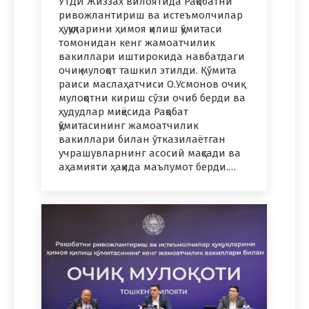
ЎТДИ Жиззах вилоятида Рақобатни
ривожлантириш ва истеъмолчилар
ҳуқуқларини ҳимоя қилиш қўмитаси
томонидан кенг жамоатчилик
вакиллари иштирокида навбатдаги
очиқ мулоқот ташкил этилди. Қўмита
раиси маслаҳатчиси О.Усмонов очиқ
мулоқотни кириш сўзи очиб берди ва
ҳудудлар миқёсида Рақобат
қўмитасининг жамоатчилик
вакиллари билан ўтказилаётган
учрашувларнинг асосий мақсади ва
аҳамияти ҳақида маълумот берди.…