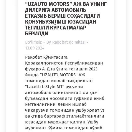
“UZAUTO MOTORS” АЖ ВА УНИНГ
ДИЛЕРИГА АВТОМОБИЛЬ
ЕТКАЗИБ БЕРИШ СОҲАСИДАГИ
ҚОНУНБУЗИЛИШ ЮЗАСИДАН
ТЕГИШЛИ КЎРСАТМАЛАР
БЕРИЛДИ
Bo'limsiz
By
Raqobat qo'mitasi
13.09.2024
Рақобат қўмитасига
Қорақалпоғистон Республикасидан
фуқаро А. Д.га ўзига тегишли 2023
йилда “UZAUTO MOTORS” АЖ
томонидан ишлаб чиқарилган
“Lacetti L-Style MT” русумли
автомобиль олинганига 5 ой ҳам
бўлмасдан носозлиги туфайли ёниб
кетганлигини, лекин ишлаб
чиқарувчи томонидан ушбу ҳолат ўз
вақтида бартараф этилмаётганлиги
юзасидан мурожаат қилган. Ушбу
мурожаат Қўмита томонидан кўриб