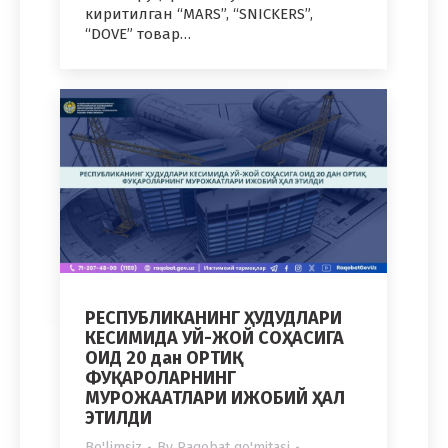
киритилган “MARS”, “SNICKERS”,
“DOVE” товар…
РЕСПУБЛИКАНИНГ ҲУДУДЛАРИ
КЕСИМИДА УЙ-ЖОЙ СОҲАСИГА
ОИД 20 дан ОРТИҚ
ФУҚАРОЛАРНИНГ
МУРОЖААТЛАРИ ИЖОБИЙ ҲАЛ
ЭТИЛДИ
Bo'limsiz
By
Raqobat qo'mitasi