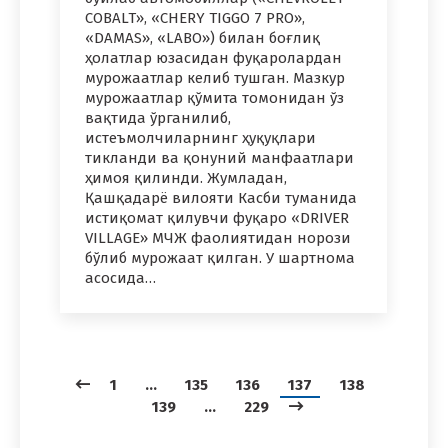
COBALT», «CHERY TIGGO 7 PRO»,
«DAMAS», «LABO») билан боғлиқ
ҳолатлар юзасидан фуқаролардан
мурожаатлар келиб тушган. Мазкур
мурожаатлар қўмита томонидан ўз
вақтида ўрганилиб,
истеъмолчиларнинг ҳуқуқлари
тикланди ва қонуний манфаатлари
ҳимоя қилинди. Жумладан,
Қашқадарё вилояти Касби туманида
истиқомат қилувчи фуқаро «DRIVER
VILLAGE» МЧЖ фаолиятидан норози
бўлиб мурожаат қилган. У шартнома
асосида…
1
…
135
136
137
138
139
…
229