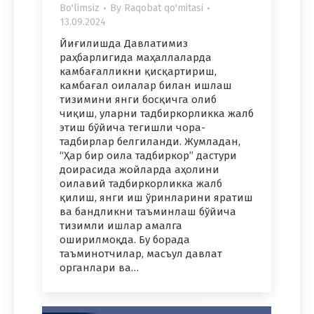
Bo'limsiz
By
Raqobat qo'mitasi
13.09.2024
Йиғилишда Давлатимиз
раҳбарлигида маҳаллаларда
камбағалликни қисқартириш,
камбағал оилалар билан ишлаш
тизимини янги босқичга олиб
чиқиш, уларни тадбиркорликка жалб
этиш бўйича тегишли чора-
тадбирлар белгиланди. Жумладан,
“Ҳар бир оила тадбиркор” дастури
доирасида жойларда аҳолини
оилавий тадбиркорликка жалб
қилиш, янги иш ўринларини яратиш
ва бандликни таъминлаш бўйича
тизимли ишлар амалга
оширилмоқда. Бу борада
таъминотчилар, масъул давлат
органлари ва…