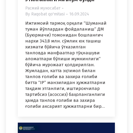
Расмий муносабат
By
Raqobat qo'mitasi
16.09.2024
Ижтимоий тармоқ орқали “Шуманай
туман йўллардан фойдаланиш” ДМ
(Буюрмачи) томонидан бошланғич
нархи 343,8 млн. сўмлик юк ташиш
хизмати бўйича ўтказилган
танловда манфаатлар тўқнашуви
аломатлари бўлиши мумкинлиги”
бўйича мурожаат қолдирилган.
Жумладан, катта эҳтимол билан
танлов ғолиби ва захира ғолиби
битта “IP” манзилидан ҳужжатларни
тақдим этганлиги, иштирокчилар
тартибсиз (асоссиз) баҳоланганлиги
ҳамда танлов ғолиби ва захира
ғолиби аксарият ҳужжатларни бир…