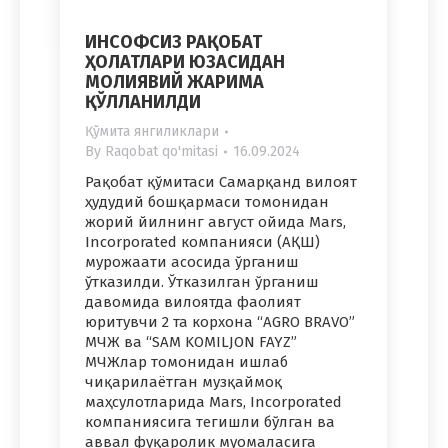
ИНСОФСИЗ РАҚОБАТ
ҲОЛАТЛАРИ ЮЗАСИДАН
МОЛИЯВИЙ ЖАРИМА
ҚЎЛЛАНИЛДИ
Қўмита янгиликлари
By
Raqobat qo'mitasi
16.09.2024
Рақобат қўмитаси Самарқанд вилоят
ҳудудий бошқармаси томонидан
жорий йилнинг август ойида Mars,
Incorporated компанияси (АҚШ)
мурожаати асосида ўрганиш
ўтказилди. Ўтказилган ўрганиш
давомида вилоятда фаолият
юритувчи 2 та корхона “AGRO BRAVO”
МЧЖ ва “SAM KOMILJON FAYZ”
МЧЖлар томонидан ишлаб
чиқарилаётган музқаймоқ
маҳсулотларида Mars, Incorporated
компаниясига тегишли бўлган ва
аввал фуқаролик муомаласига