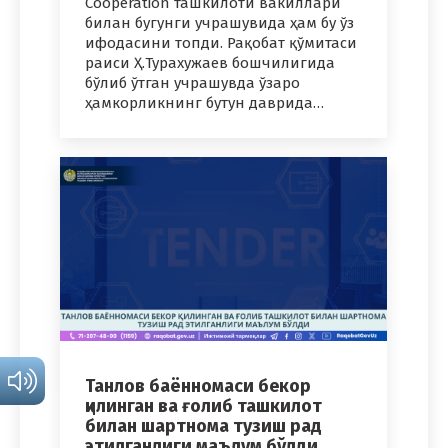
Cooperation ташкилоти вакиллари
билан бугунги учрашувида ҳам бу ўз
ифодасини топди. Рақобат қўмитаси
раиси Ҳ.Турахужаев бошчилигида
бўлиб ўтган учрашувда ўзаро
ҳамкорликнинг бутун даврида…
Танлов баённомаси бекор
қилинган ва ғолиб ташкилот
билан шартнома тузиш рад
этилганлиги маълум бўлди