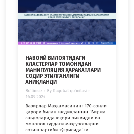
НАВОИЙ ВИЛОЯТИДАГИ
КЛАСТЕРЛАР ТОМОНИДАН
МАНИПУЛЯЦИЯ ҲАРАКАТЛАРИ
СОДИР ЭТИЛГАНЛИГИ
АНИҚЛАНДИ
Bo'limsiz
By
Raqobat qo'mitasi
16.09.2024
Вазирлар Маҳкамасининг 170-сонли
қарори билан тасдиқланган “Биржа
савдоларида юқори ликвидли ва
монопол турдаги маҳсулотларни
сотиш тартиби тўғрисида”ги