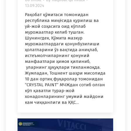
13.09.2024
Рақобат қўмитаси томонидан
республика миқёсида қурилиш ва
уй-жой соҳасига оид кўплаб
мурожаатлар келиб тушган.
Шунингдек, Қўмита мазкур
мурожаатлардаги қонунбузилиши
ҳолатларини ўз вақтида аниқлаб,
истеъмолчиларнинг қонуний
манфаатлари ҳимоя қилиниб,
уларнинг ҳуқуқлари тикланмоқда.
Жумладан, Тошкент шаҳри мисолида
10 дан ортиқ фуқаролар томонидан
“CRYSTAL PAINT” МЧЖдан сотиб олган
кўп қаватли турар-жой
хонадонларининг умумий майдони
кам чиққанлиги ва ҚҚС…