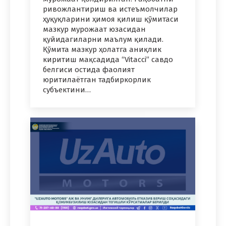
ривожлантириш ва истеъмолчилар
ҳуқуқларини ҳимоя қилиш қўмитаси
мазкур мурожаат юзасидан
қуйидагиларни маълум қилади.
Қўмита мазкур ҳолатга аниқлик
киритиш мақсадида “Vitacci” савдо
белгиси остида фаолият
юритилаётган тадбиркорлик
субъектини…