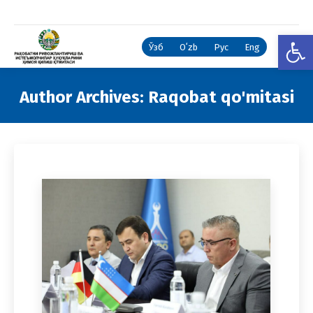
Open
Ўзб
Oʻzb
Рус
Eng
Author Archives:
Raqobat qo'mitasi
You are here: