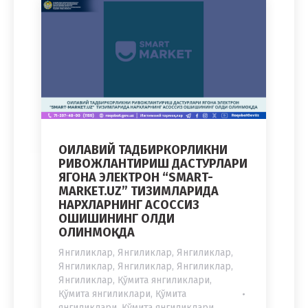
ОИЛАВИЙ ТАДБИРКОРЛИКНИ
РИВОЖЛАНТИРИШ ДАСТУРЛАРИ
ЯГОНА ЭЛЕКТРОН “SMART-
MARKET.UZ” ТИЗИМЛАРИДА
НАРХЛАРНИНГ АСОССИЗ
ОШИШИНИНГ ОЛДИ
ОЛИНМОҚДА
Янгиликлар
,
Янгиликлар
,
Янгиликлар
,
Янгиликлар
,
Янгиликлар
,
Янгиликлар
,
Янгиликлар
,
Қўмита янгиликлари
,
Қўмита янгиликлари
,
Қўмита
янгиликлари
,
Қўмита янгиликлари
,