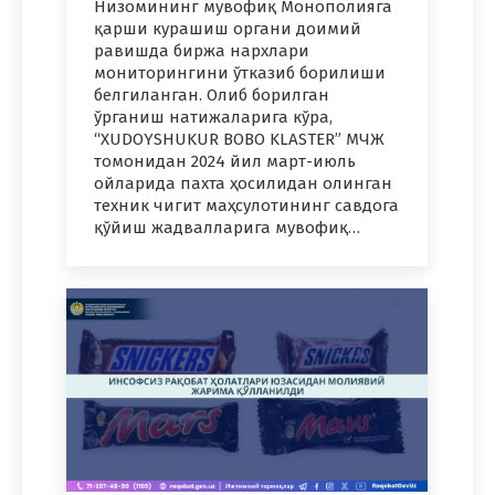
Низомининг мувофиқ Монополияга
қарши курашиш органи доимий
равишда биржа нархлари
мониторингини ўтказиб борилиши
белгиланган. Олиб борилган
ўрганиш натижаларига кўра,
“XUDOYSHUKUR BOBO KLASTER” МЧЖ
томонидан 2024 йил март-июль
ойларида пахта ҳосилидан олинган
техник чигит маҳсулотининг савдога
қўйиш жадвалларига мувофиқ…