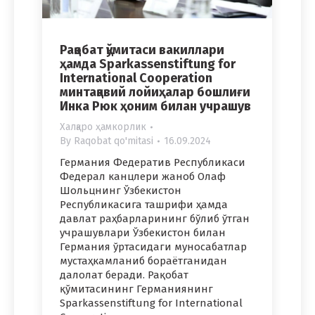
Рақобат қўмитаси вакиллари
ҳамда Sparkassenstiftung for
International Cooperation
минтақавий лойиҳалар бошлиғи
Инка Рюк ҳоним билан учрашув
Халқаро ҳамкорлик
By
Raqobat qo'mitasi
16.09.2024
Германия Федератив Республикаси
Федерал канцлери жаноб Олаф
Шольцнинг Ўзбекистон
Республикасига ташрифи ҳамда
давлат раҳбарларининг бўлиб ўтган
учрашувлари Ўзбекистон билан
Германия ўртасидаги муносабатлар
мустаҳкамланиб бораётганидан
далолат беради. Рақобат
қўмитасининг Германиянинг
Sparkassenstiftung for International