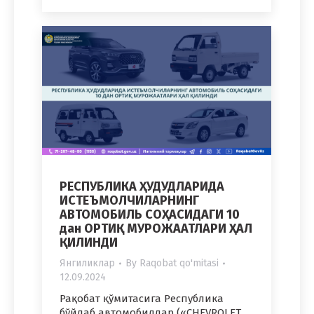
РЕСПУБЛИКА ҲУДУДЛАРИДА
ИСТЕЪМОЛЧИЛАРНИНГ
АВТОМОБИЛЬ СОҲАСИДАГИ 10
дан ОРТИҚ МУРОЖААТЛАРИ ҲАЛ
ҚИЛИНДИ
Янгиликлар
By
Raqobat qo'mitasi
12.09.2024
Рақобат қўмитасига Республика
бўйлаб автомобиллар («CHEVROLET