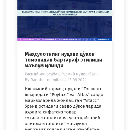
Маҳсулотнинг нуқсони дўкон
томонидан бартараф этилиши
маълум қилинди
Расмий муносабат
,
Расмий муносабат
By
Raqobat qo'mitasi
13.09.2024
Ижтимоий тармоқ орқали “Тошкент
шаҳридаги “Poytaxt” va “Atlas” савдо
марказларида жойлашган “Vitacci”
бренд остидаги савдо дўконларида
аҳолига сифатсиз товар
сотилаётганлиги ва улар қайтариб
олинмаётганлиги” мавзуида
мурожаат қолдирилган. Рақобатни