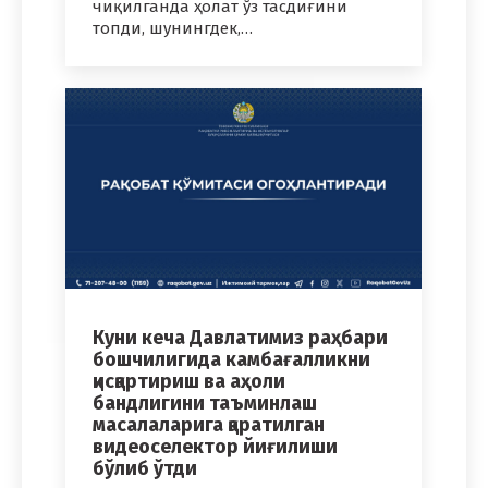
чиқилганда ҳолат ўз тасдиғини
топди, шунингдек,…
Куни кеча Давлатимиз раҳбари
бошчилигида камбағалликни
қисқартириш ва аҳоли
бандлигини таъминлаш
масалаларига қаратилган
видеоселектор йиғилиши
бўлиб ўтди