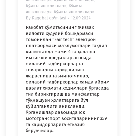
Қўмита янгиликлари
,
Қўмита
янгиликлари
,
Қўмита янгиликлари
By
Raqobat qo'mitasi
12.09.2024
Рақобат қўмитасининг Жиззах
вилояти ҳудудий бошқармаси
томонидан “Fair tech” электрон
платформаси маълумотлари таҳлил
қилинганда жами 4 та ҳолатда
имтиёзли кредитлар асосида
оилавий тадбиркорларга
товарларни харид қилиш
жараёнида таъминотчилар,
оилавий тадбиркорлар ҳамда айрим
давлат хизмати ходимлари ўртасида
тил бириктириш ва манфаатлар
тўқнашуви ҳолатларига йўл
қўйилганлиги аниқланди.
Ўрганишлар давомида юк
мототранспорт воситаларининг 359
та харидорларига етказиб
берувчилар…