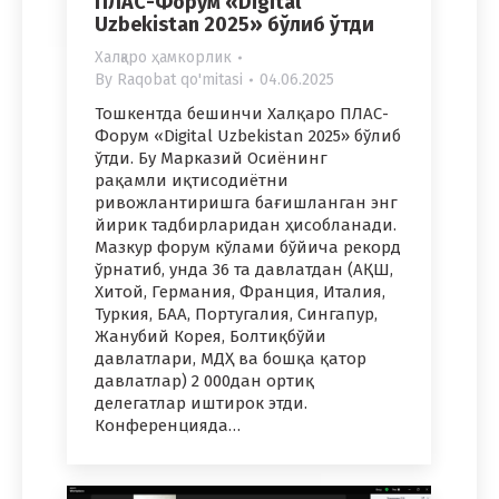
ПЛАС-Форум «Digital
Uzbekistan 2025» бўлиб ўтди
Халқаро ҳамкорлик
By
Raqobat qo'mitasi
04.06.2025
Тошкентда бешинчи Халқаро ПЛАС-
Форум «Digital Uzbekistan 2025» бўлиб
ўтди. Бу Марказий Осиёнинг
рақамли иқтисодиётни
ривожлантиришга бағишланган энг
йирик тадбирларидан ҳисобланади.
Мазкур форум кўлами бўйича рекорд
ўрнатиб, унда 36 та давлатдан (АҚШ,
Хитой, Германия, Франция, Италия,
Туркия, БАА, Португалия, Сингапур,
Жанубий Корея, Болтиқбўйи
давлатлари, МДҲ ва бошқа қатор
давлатлар) 2 000дан ортиқ
делегатлар иштирок этди.
Конференцияда…