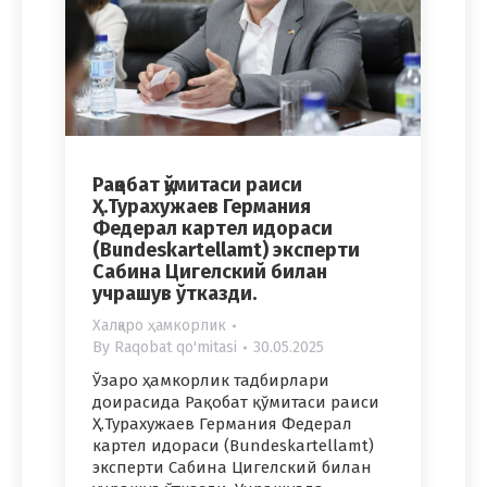
Рақобат қўмитаси раиси
Ҳ.Турахужаев Германия
Федерал картел идораси
(Bundeskartellamt) эксперти
Сабина Цигелский билан
учрашув ўтказди.
Халқаро ҳамкорлик
By
Raqobat qo'mitasi
30.05.2025
Ўзаро ҳамкорлик тадбирлари
доирасида Рақобат қўмитаси раиси
Ҳ.Турахужаев Германия Федерал
картел идораси (Bundeskartellamt)
эксперти Сабина Цигелский билан