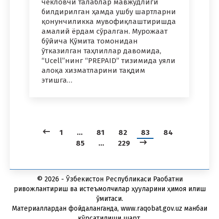
чекловчи талаблар мавжудлиги
билдирилган ҳамда ушбу шартларни
қонунчиликка мувофиқлаштиришда
амалий ёрдам сўралган. Мурожаат
бўйича Қўмита томонидан
ўтказилган таҳлиллар давомида,
“Ucell”нинг “PREPAID” тизимида уяли
алоқа хизматларини тақдим
этишга…
1
…
81
82
83
84
85
…
229
© 2026 - Ўзбекистон Республикаси Рақобатни
ривожлантириш ва истеъмолчилар ҳуқуқларини ҳимоя қилиш
қўмитаси.
Материаллардан фойдаланганда, www.raqobat.gov.uz манбаи
кўрсатилиши шарт.