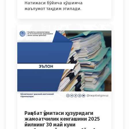
Натижаси бўйича қўшимча
маълумот тақдим этилади.
Рақобат қўмитаси ҳузуридаги
жамоатчилик кенгашини 2025
йилнинг 30 май куни