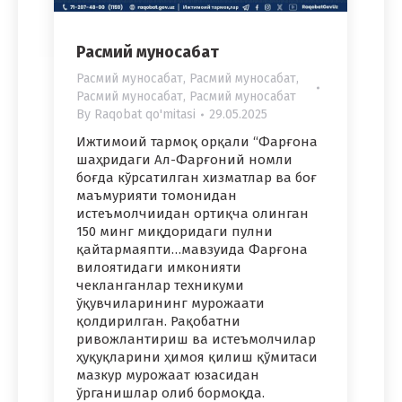
Расмий муносабат
Расмий муносабат
,
Расмий муносабат
,
Расмий муносабат
,
Расмий муносабат
By
Raqobat qo'mitasi
29.05.2025
Ижтимоий тармоқ орқали “Фарғона
шаҳридаги Ал-Фарғоний номли
боғда кўрсатилган хизматлар ва боғ
маъмурияти томонидан
истеъмолчиидан ортиқча олинган
150 минг миқдоридаги пулни
қайтармаяпти…мавзуида Фарғона
вилоятидаги имконияти
чекланганлар техникуми
ўқувчиларининг мурожаати
қолдирилган. Рақобатни
ривожлантириш ва истеъмолчилар
ҳуқуқларини ҳимоя қилиш қўмитаси
мазкур мурожаат юзасидан
ўрганишлар олиб бормоқда.