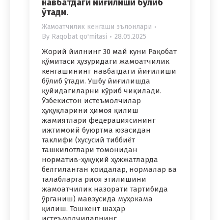
навбатдаги йиғилиши бўлиб
ўтади.
Жамоатчилик кенгаши эълонлари
By
Raqobat qo'mitasi
28.05.2025
Жорий йилнинг 30 май куни Рақобат
қўмитаси ҳузуридаги жамоатчилик
кенгашининг навбатдаги йиғилиши
бўлиб ўтади. Ушбу йиғилишда
қуйидагиларни кўриб чиқилади.
Ўзбекистон истеъмолчилар
ҳуқуқларини ҳимоя қилиш
жамиятлари федерациясининг
ижтимоий буюртма юзасидан
таклифи (хусусий тиббиёт
ташкилотлари томонидан
норматив-ҳуқуқий ҳужжатларда
белгиланган қоидалар, нормалар ва
талабларга риоя этилишини
жамоатчилик назорати тартибида
ўрганиш) мавзусида муҳокама
қилиш. Тошкент шаҳар
истеъмолчиларнинг