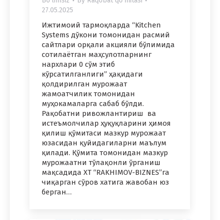
Bo'limsiz
By
Raqobat qo'mitasi
27.05.2025
Ижтимоий тармоқларда “Kitchen
Systems дўкони томонидан расмий
сайтлари орқали акцияли бўлимида
сотилаётган маҳсулотларнинг
нархлари 0 сўм этиб
кўрсатилганлиги” ҳақидаги
қолдирилган мурожаат
жамоатчилик томонидан
муҳокамаларга сабаб бўлди.
Рақобатни ривожлантириш ва
истеъмолчилар ҳуқуқларини ҳимоя
қилиш қўмитаси мазкур мурожаат
юзасидан қуйидагиларни маълум
қилади. Қўмита томонидан мазкур
мурожаатни тўлақонли ўрганиш
мақсадида ХT “RAKHIMOV-BIZNES”га
чиқарган сўров хатига жавобан юз
берган…