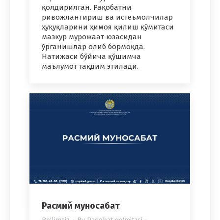
қолдирилган. Рақобатни
ривожлантириш ва истеъмолчилар
ҳуқуқларини ҳимоя қилиш қўмитаси
мазкур мурожаат юзасидан
ўрганишлар олиб бормоқда.
Натижаси бўйича қўшимча
маълумот тақдим этилади.
Расмий муносабат