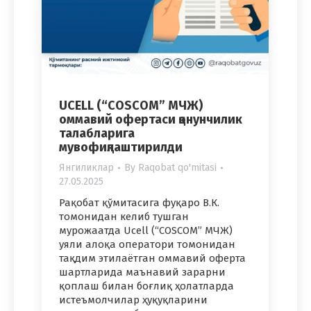
UCELL (“COSCOM” МЧЖ)
оммавий офертаси қонунчилик
талабларига
мувофиқлаштирилди
Янгиликлар
By
Raqobat qo'mitasi
27.05.2025
Рақобат қўмитасига фуқаро В.К.
томонидан келиб тушган
мурожаатда Ucell (“COSCOM” МЧЖ)
уяли алоқа оператори томонидан
тақдим этилаётган оммавий оферта
шартларида маънавий зарарни
қоплаш билан боғлиқ ҳолатларда
истеъмолчилар ҳуқуқларини