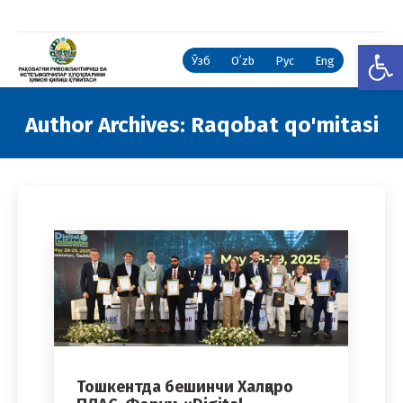
Open
Ўзб
Oʻzb
Рус
Eng
Author Archives:
Raqobat qo'mitasi
You are here:
Тошкентда бешинчи Халқаро