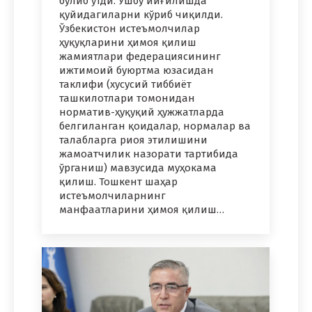
бўлиб ўтди. Ушбу йиғилишда
қуйидагиларни кўриб чиқилди.
Ўзбекистон истеъмолчилар
ҳуқуқларини ҳимоя қилиш
жамиятлари федерациясининг
ижтимоий буюртма юзасидан
таклифи (хусусий тиббиёт
ташкилотлари томонидан
норматив-ҳуқуқий ҳужжатларда
белгиланган қоидалар, нормалар ва
талабларга риоя этилишини
жамоатчилик назорати тартибида
ўрганиш) мавзусида муҳокама
қилиш. Тошкент шаҳар
истеъмолчиларнинг
манфаатларини ҳимоя қилиш…