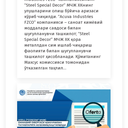
“Steel Special Decor” МЧЖ ХКнинг
улушларини олиш бўйича аризаси
кўриб чиқилди. “Acuva Industries
FZCO” компанияси – саноат кимёвий
моддалари савдоси билан
шуғулланувчи ташкилот; “Steel
Special Decor” МЧЖ ХК қора
металлдан сим ишлаб чиқариш
фаолияти билан шуғулланувчи
ташкилот ҳисобланади. Қўмитанинг
Махсус комиссияси томонидан
ўтказилган таҳлил…