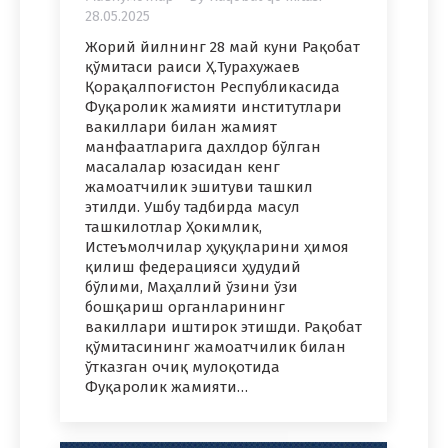
28.05.2025
Жорий йилнинг 28 май куни Рақобат
қўмитаси раиси Ҳ.Турахужаев
Қорақалпоғистон Республикасида
Фуқаролик жамияти институтлари
вакиллари билан жамият
манфаатларига дахлдор бўлган
масалалар юзасидан кенг
жамоатчилик эшитуви ташкил
этилди. Ушбу тадбирда масул
ташкилотлар Ҳокимлик,
Истеъмолчилар ҳуқуқларини ҳимоя
қилиш федерацияси ҳудудий
бўлими, Маҳаллий ўзини ўзи
бошқариш органларининг
вакиллари иштирок этишди. Рақобат
қўмитасининг жамоатчилик билан
ўтказган очиқ мулоқотида
Фуқаролик жамияти…