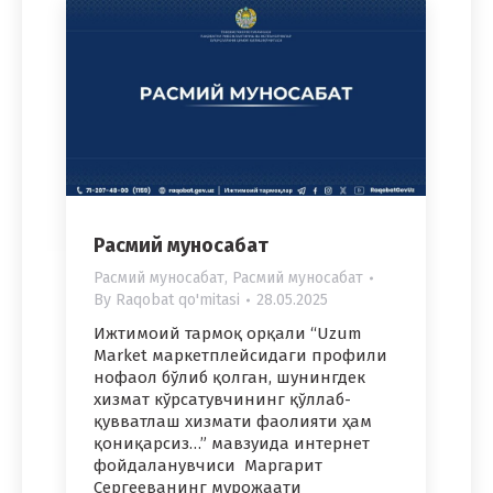
Расмий муносабат
Расмий муносабат
,
Расмий муносабат
By
Raqobat qo'mitasi
28.05.2025
Ижтимоий тармоқ орқали “Uzum
Market маркетплейсидаги профили
нофаол бўлиб қолган, шунингдек
хизмат кўрсатувчининг қўллаб-
қувватлаш хизмати фаолияти ҳам
қониқарсиз…” мавзуида интернет
фойдаланувчиси Маргарит
Сергееванинг мурожаати