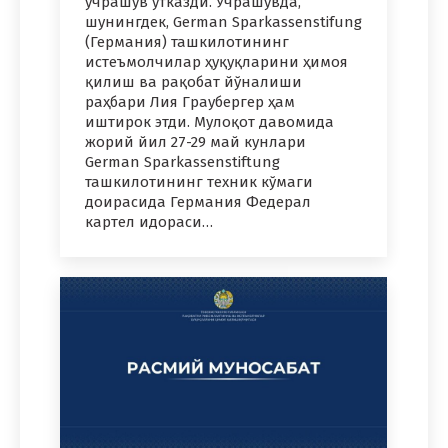
учрашув ўтказди. Учрашувда,
шунингдек, German Sparkassenstifung
(Германия) ташкилотининг
истеъмолчилар ҳуқуқларини ҳимоя
қилиш ва рақобат йўналиши
раҳбари Лия Граубергер ҳам
иштирок этди. Мулоқот давомида
жорий йил 27-29 май кунлари
German Sparkassenstiftung
ташкилотининг техник кўмаги
доирасида Германия Федерал
картел идораси…