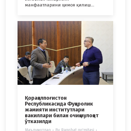
манфаатларини ҳимоя қилиш…
Қорақалпоғистон
Республикасида Фуқаролик
жамияти институтлари
вакиллари билан очиқ мулоқот
ўтказилди
Маълумотлар
By
Raqobat qo'mitasi