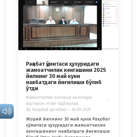
Рақобат қўмитаси ҳузуридаги
жамоатчилик кенгашини 2025
йилнинг 30 май куни
навбатдаги йиғилиши бўлиб
ўтди
Жамоатчилик кенгаши аъзолари
иштирок этган тадбирлар
By
Raqobat qo'mitasi
30.05.2025
Жорий йилнинг 30 май куни Рақобат
қўмитаси ҳузуридаги жамоатчилик
кенгашининг навбатдаги йиғилиши