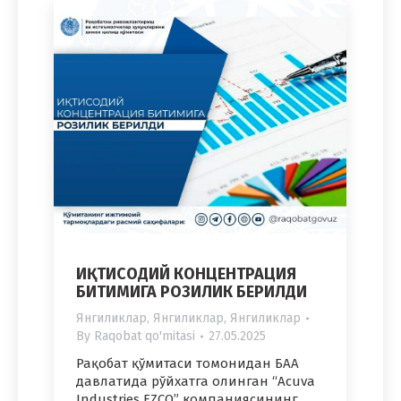
ИҚТИСОДИЙ КОНЦЕНТРАЦИЯ
БИТИМИГА РОЗИЛИК БЕРИЛДИ
Янгиликлар
,
Янгиликлар
,
Янгиликлар
By
Raqobat qo'mitasi
27.05.2025
Рақобат қўмитаси томонидан БАА
давлатида рўйхатга олинган “Acuva
Industries FZCO” компаниясининг