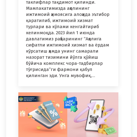
таклифлар тақдимот қилинди.
Мамлакатимизда аҳолининг
ижтимоий ҳимоясига алоҳида эътибор
қаратилиб, ижтимоий хизмат
турлари ва кўлами кенгайтириб
келинмоқда. 2023 йил 1 июнда
давлатимиз раҳбарининг “Аҳолига
сифатли ижтимоий хизмат ва ёрдам
кўрсатиш ҳамда унинг самарали
назорат тизимини йўлга қўйиш
бўйича комплекс чора-тадбирлар
тўғрисида”ги фармони қабул
қилинган эди. Унга мувофиқ,…