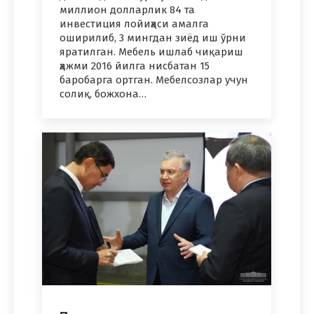
миллион долларлик 84 та
инвестиция лойиҳаси амалга
оширилиб, 3 мингдан зиёд иш ўрни
яратилган. Мебель ишлаб чиқариш
ҳажми 2016 йилга нисбатан 15
баробарга ортган. Мебелсозлар учун
солиқ, божхона…