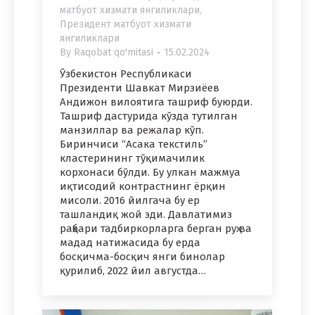
матбуот хизмати янгиликлари
,
Президент матбуот хизмати
янгиликлари
By
Raqobat qo'mitasi
15.02.2024
Ўзбекистон Республикаси
Президенти Шавкат Мирзиёев
Андижон вилоятига ташриф буюрди.
Ташриф дастурида кўзда тутилган
манзиллар ва режалар кўп.
Биринчиси “Асака текстиль”
кластерининг тўқимачилик
корхонаси бўлди. Бу улкан мажмуа
иқтисодий контрастнинг ёрқин
мисоли. 2016 йилгача бу ер
ташландиқ жой эди. Давлатимиз
раҳбари тадбиркорларга берган руҳ ва
мадад натижасида бу ерда
босқичма-босқич янги бинолар
қурилиб, 2022 йил августда…