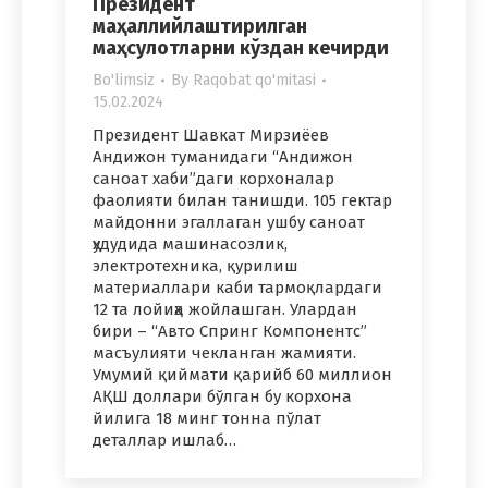
Президент
маҳаллийлаштирилган
маҳсулотларни кўздан кечирди
Bo'limsiz
By
Raqobat qo'mitasi
15.02.2024
Президент Шавкат Мирзиёев
Андижон туманидаги “Андижон
саноат хаби”даги корхоналар
фаолияти билан танишди. 105 гектар
майдонни эгаллаган ушбу саноат
ҳудудида машинасозлик,
электротехника, қурилиш
материаллари каби тармоқлардаги
12 та лойиҳа жойлашган. Улардан
бири – “Авто Спринг Компонентс”
масъулияти чекланган жамияти.
Умумий қиймати қарийб 60 миллион
АҚШ доллари бўлган бу корхона
йилига 18 минг тонна пўлат
деталлар ишлаб…