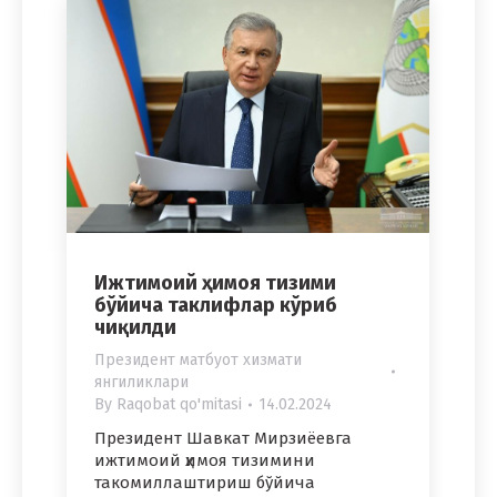
Ижтимоий ҳимоя тизими
бўйича таклифлар кўриб
чиқилди
Президент матбуот хизмати
янгиликлари
By
Raqobat qo'mitasi
14.02.2024
Президент Шавкат Мирзиёевга
ижтимоий ҳимоя тизимини
такомиллаштириш бўйича