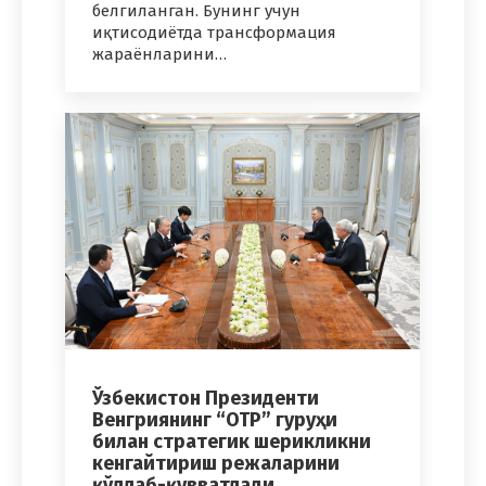
белгиланган. Бунинг учун
иқтисодиётда трансформация
жараёнларини…
Ўзбекистон Президенти
Венгриянинг “OTP” гуруҳи
билан стратегик шерикликни
кенгайтириш режаларини
қўллаб-қувватлади