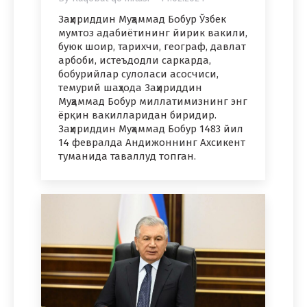
Заҳириддин Муҳаммад Бобур Ўзбек
мумтоз адабиётининг йирик вакили,
буюк шоир, тарихчи, географ, давлат
арбоби, истеъдодли саркарда,
бобурийлар сулоласи асосчиси,
темурий шаҳзода Заҳириддин
Муҳаммад Бобур миллатимизнинг энг
ёрқин вакилларидан биридир.
Заҳириддин Муҳаммад Бобур 1483 йил
14 февралда Андижоннинг Ахсикент
туманида таваллуд топган.