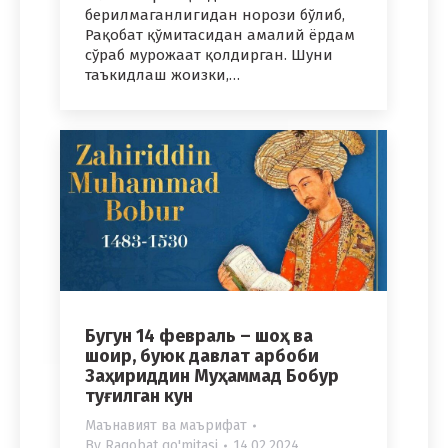
берилмаганлигидан норози бўлиб,
Рақобат қўмитасидан амалий ёрдам
сўраб мурожаат қолдирган. Шуни
таъкидлаш жоизки,…
Бугун 14 февраль – шоҳ ва
шоир, буюк давлат арбоби
Заҳириддин Муҳаммад Бобур
туғилган кун
Маънавият ва маърифат
By
Raqobat qo'mitasi
14.02.2024