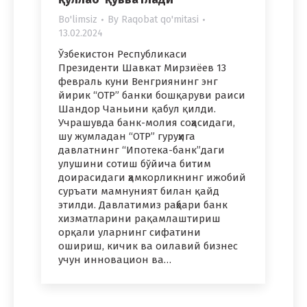
Bo'limsiz
By
Raqobat qo'mitasi
13.02.2024
Ўзбекистон Республикаси
Президенти Шавкат Мирзиёев 13
февраль куни Венгриянинг энг
йирик “OTP” банки бошқаруви раиси
Шандор Чаньини қабул қилди.
Учрашувда банк-молия соҳасидаги,
шу жумладан “OTP” гуруҳига
давлатнинг “Ипотека-банк”даги
улушини сотиш бўйича битим
доирасидаги ҳамкорликнинг ижобий
суръати мамнуният билан қайд
этилди. Давлатимиз раҳбари банк
хизматларини рақамлаштириш
орқали уларнинг сифатини
ошириш, кичик ва оилавий бизнес
учун инновацион ва…