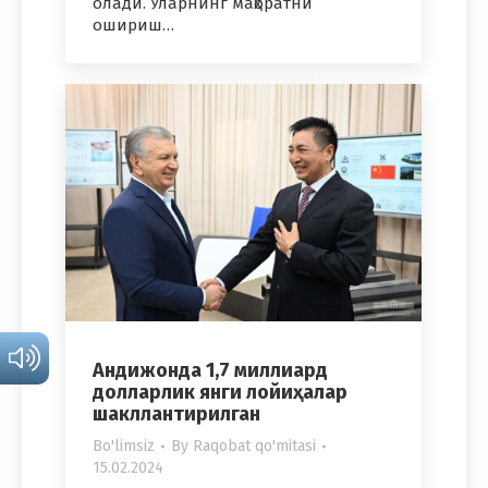
олади. Уларнинг маҳоратни
ошириш…
Андижонда 1,7 миллиард
долларлик янги лойиҳалар
шакллантирилган
Bo'limsiz
By
Raqobat qo'mitasi
15.02.2024