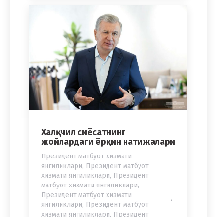
Халқчил сиёсатнинг
жойлардаги ёрқин натижалари
Президент матбуот хизмати
янгиликлари
,
Президент матбуот
хизмати янгиликлари
,
Президент
матбуот хизмати янгиликлари
,
Президент матбуот хизмати
янгиликлари
,
Президент матбуот
хизмати янгиликлари
,
Президент