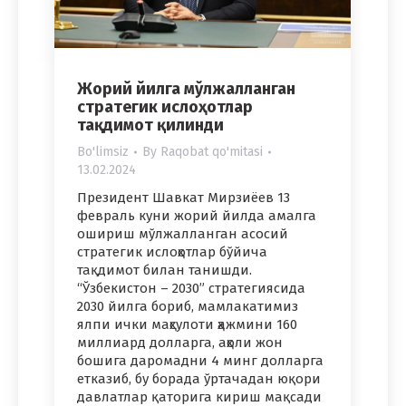
Жорий йилга мўлжалланган
стратегик ислоҳотлар
тақдимот қилинди
Bo'limsiz
By
Raqobat qo'mitasi
13.02.2024
Президент Шавкат Мирзиёев 13
февраль куни жорий йилда амалга
ошириш мўлжалланган асосий
стратегик ислоҳотлар бўйича
тақдимот билан танишди.
“Ўзбекистон – 2030” стратегиясида
2030 йилга бориб, мамлакатимиз
ялпи ички маҳсулоти ҳажмини 160
миллиард долларга, аҳоли жон
бошига даромадни 4 минг долларга
етказиб, бу борада ўртачадан юқори
давлатлар қаторига кириш мақсади