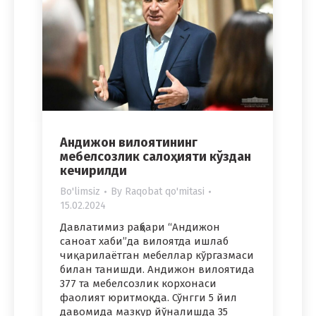
Андижон вилоятининг
мебелсозлик салоҳияти кўздан
кечирилди
Bo'limsiz
By
Raqobat qo'mitasi
15.02.2024
Давлатимиз раҳбари “Андижон
саноат хаби”да вилоятда ишлаб
чиқарилаётган мебеллар кўргазмаси
билан танишди. Андижон вилоятида
377 та мебелсозлик корхонаси
фаолият юритмоқда. Сўнгги 5 йил
давомида мазкур йўналишда 35