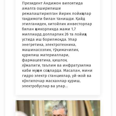
Президент Андижон вилоятида
амалга оширилиши
режалаштирилган йирик лойиҳалар
тақдимоти билан танишди. Қайд
этилганидек, хитойлик инвесторлар
билан ҳамкорликда жами 1,7
миллиард долларлик 26 та лойиҳа
устида иш борилмоқда. Улар
энегретика, электротехника,
машинасозлик, тўқимачилик,
қурилиш материаллари,
фармацевтика, қишлоқ
хўжалиги, таълим ва инфратузилма
каби муҳим соҳаларда. Масалан, мини
гидро электр станциялар, уй-жой ва
кўнгилочар масканлар қуриш,
электробуслар ва улар…