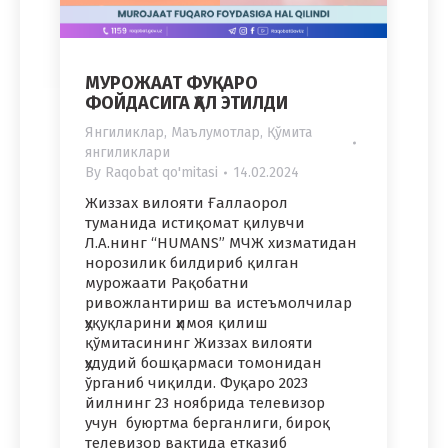
МУРОЖААТ ФУҚАРО
ФОЙДАСИГА ҲАЛ ЭТИЛДИ
Янгиликлар
,
Маълумотлар
,
Қўмита
янгиликлари
By
Raqobat qo'mitasi
14.02.2024
Жиззах вилояти Ғаллаoрол
туманида истиқомат қилувчи
Л.А.нинг “HUMANS” МЧЖ хизматидан
норозилик билдириб қилган
мурожаати Рақобатни
ривожлантириш ва истеъмолчилар
ҳуқуқларини ҳимоя қилиш
қўмитасининг Жиззах вилояти
ҳудудий бошқармаси томонидан
ўрганиб чиқилди. Фуқаро 2023
йилнинг 23 ноябрида телевизор
учун буюртма берганлиги, бироқ
телевизор вақтида етказиб