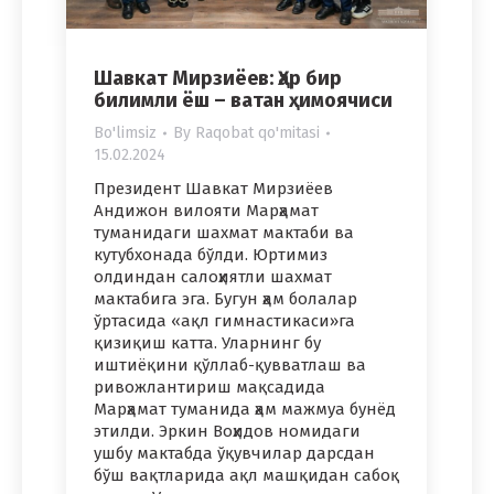
Шавкат Мирзиёев: Ҳар бир
билимли ёш – ватан ҳимоячиси
Bo'limsiz
By
Raqobat qo'mitasi
15.02.2024
Президент Шавкат Мирзиёев
Андижон вилояти Марҳамат
туманидаги шахмат мактаби ва
кутубхонада бўлди. Юртимиз
олдиндан салоҳиятли шахмат
мактабига эга. Бугун ҳам болалар
ўртасида «ақл гимнастикаси»га
қизиқиш катта. Уларнинг бу
иштиёқини қўллаб-қувватлаш ва
ривожлантириш мақсадида
Марҳамат туманида ҳам мажмуа бунёд
этилди. Эркин Воҳидов номидаги
ушбу мактабда ўқувчилар дарсдан
бўш вақтларида ақл машқидан сабоқ