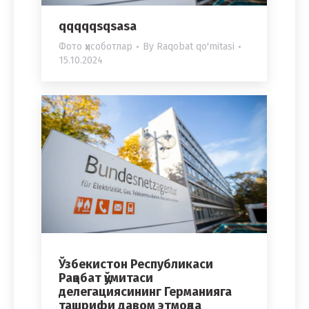
qqqqqsqsasa
Фото ҳисоботлар
By
Raqobat qo'mitasi
15.10.2024
Ўзбекистон Республикаси
Рақобат қўмитаси
делегациясининг Германияга
ташрифи давом этмоқда