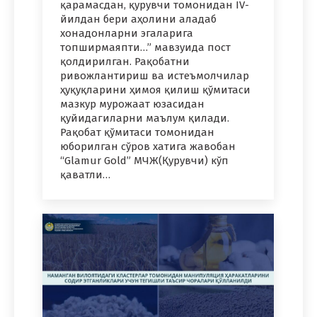
қарамасдан, қурувчи томонидан IV-
йилдан бери аҳолини аладаб
хонадонларни эгаларига
топширмаяпти…” мавзуида пост
қолдирилган. Рақобатни
ривожлантириш ва истеъмолчилар
ҳуқуқларини ҳимоя қилиш қўмитаси
мазкур мурожаат юзасидан
қуйидагиларни маълум қилади.
Рақобат қўмитаси томонидан
юборилган сўров хатига жавобан
“Glamur Gold” МЧЖ(Қурувчи) кўп
қаватли…