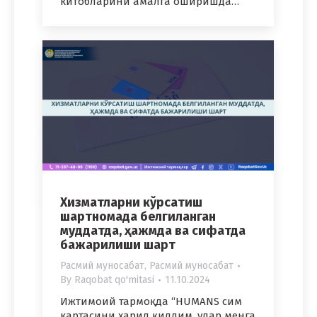
китобларини амалга оширишда…
Хизматларни кўрсатиш
шартномада белгиланган
муддатда, ҳажмда ва сифатда
бажарилиши шарт
Расмий муносабат
,
Расмий муносабат
By
Raqobat qo'mitasi
11.10.2024
Ижтимоий тармоқда “HUMANS сим
картасини харид қилдим, улар менга