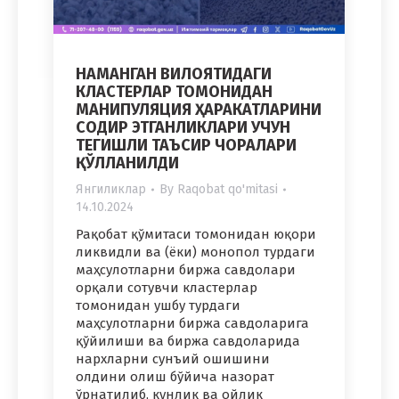
НАМАНГАН ВИЛОЯТИДАГИ
КЛАСТЕРЛАР ТОМОНИДАН
МАНИПУЛЯЦИЯ ҲАРАКАТЛАРИНИ
СОДИР ЭТГАНЛИКЛАРИ УЧУН
ТЕГИШЛИ ТАЪСИР ЧОРАЛАРИ
ҚЎЛЛАНИЛДИ
Янгиликлар
By
Raqobat qo'mitasi
14.10.2024
Рақобат қўмитаси томонидан юқори
ликвидли ва (ёки) монопол турдаги
маҳсулотларни биржа савдолари
орқали сотувчи кластерлар
томонидан ушбу турдаги
маҳсулотларни биржа савдоларига
қўйилиши ва биржа савдоларида
нархларни сунъий ошишини
олдини олиш бўйича назорат
ўрнатилиб, кунлик ва ойлик