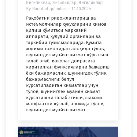
Янгиликлар
,
Янгиликлар
,
Янгиликлар
By
Raqobat qo'mitasi
14.10.2024
Рақобатни ривожлантириш ва
истеъмолчилар ҳуқуқларини ҳимоя
қилиш қўмитаси марказий
аппарати, ҳудудий органлари ва
таркибий тузилмаларида: Қўмита
ходими томонидан алоҳида тўлов,
шунингдек муайян хизмат кўрсатиш
талаб этиб, ваколат доирасига
киритилган функсияларни бажариш
ёки бажармаслик, шунингдек тўлиқ
бажармаслиги; бепул
кўрсатиладиган хизматлар учун
тўлов, шунингдек муайян хизмат
кўрсатишни талаб этиши; шахсий
манфаатни кўзлаб, алоҳида тўлов,
шунингдек муайян хизмат…