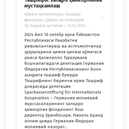
мустаҳкамлаш
Қўмита янгиликлари
,
Халқаро
ҳамкорлик
,
Қўмита янгиликлари
By
Raqobat qo'mitasi
11.10.2024
2024 йил 10 октябр куни Ўзбекистон
Республикаси Рақобатни
ривожлантириш ва истеъмолчилар
ҳуқуқларини ҳимоя қилиш қўмитаси
раиси Ҳалилилло Турахужаев
бошчилигидаги делегация Германия
Федератив Республикасининг Бонн
шаҳрига ташриф буюрди.
Ташрифнинг биринчи ярми Ташриф
доирасида делегация
Sparkassenstiftung für internationale
Kooperation – Германия молиявий
муассасаларининг халқаро
ҳамкорлик фондининг бош
директор ўринбосари, Николь Бранд
хоним ҳамда Германия Федерал
молиявий назорат…