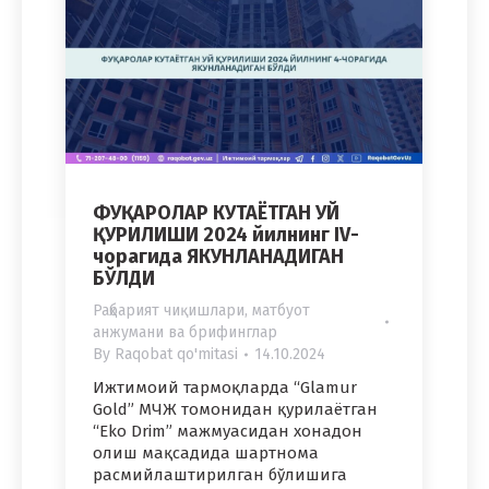
ФУҚАРОЛАР КУТАЁТГАН УЙ
ҚУРИЛИШИ 2024 йилнинг IV-
чорагида ЯКУНЛАНАДИГАН
БЎЛДИ
Раҳбарият чиқишлари, матбуот
анжумани ва брифинглар
By
Raqobat qo'mitasi
14.10.2024
Ижтимоий тармоқларда “Glamur
Gold” МЧЖ томонидан қурилаётган
“Eko Drim” мажмуасидан хонадон
олиш мақсадида шартнома
расмийлаштирилган бўлишига