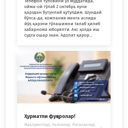
Телефон тўловини ўз муддатида,
ойма-ой тўлаб 2 октябрь куни
қарздан бутунлай қутулдим. Шундай
бўлса-да, компания менга аслида
йўқ қарзни тўлашимни талаб қилиб
хабарнома юборяпти. Акс ҳолда иш
судга ошар экан. Адолат қарор…
Ҳурматли фуқаролар!
Маълумотлар
,
Эълонлар
,
Янгиликлар
,