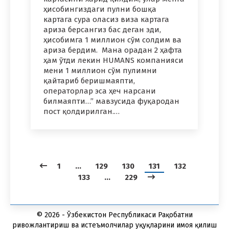
ҳисобингиздаги пулни бошқа
картага сура оласиз виза картага
ариза берсангиз бас деган эди,
ҳисобимга 1 миллион сўм солдим ва
ариза бердим. Мана орадан 2 ҳафта
ҳам ўтди лекин HUMANS компанияси
мени 1 миллион сўм пулимни
қайтариб беришмаяпти,
операторлар эса ҳеч нарсани
билмаяпти…” мавзусида фуқародан
пост қолдирилган.…
1
…
129
130
131
132
133
…
229
© 2026 - Ўзбекистон Республикаси Рақобатни
ривожлантириш ва истеъмолчилар ҳуқуқларини ҳимоя қилиш