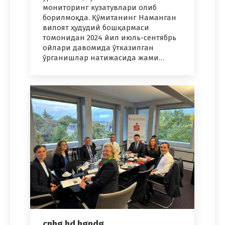
мониторинг кузатувлари олиб
борилмоқда. Қўмитанинг Наманган
вилоят ҳудудий бошқармаси
томонидан 2024 йил июль-сентябрь
ойлари давомида ўтказилган
ўрганишлар натижасида жами…
cnhg hd hgndg