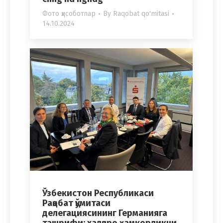
Фото ҳисоботлар
By
Raqobat qo'mitasi
14.10.2024
Ўзбекистон Республикаси
Рақобат қўмитаси
делегациясининг Германияга
ташрифи: халқаро ҳамкорликни