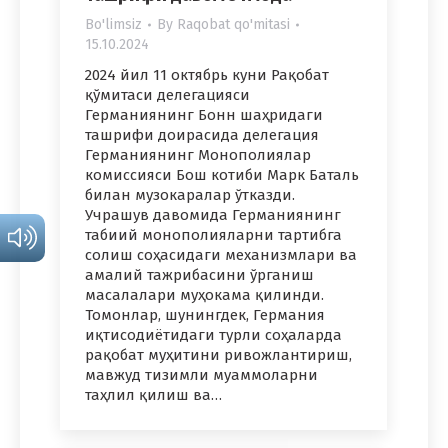
Bo'limsiz
By
Raqobat qo'mitasi
15.10.2024
2024 йил 11 октябрь куни Рақобат
қўмитаси делегацияси
Германиянинг Бонн шаҳридаги
ташрифи доирасида делегация
Германиянинг Монополиялар
комиссияси Бош котиби Марк Баталь
билан музокаралар ўтказди.
Учрашув давомида Германиянинг
табиий монополияларни тартибга
солиш соҳасидаги механизмлари ва
амалий тажрибасини ўрганиш
масалалари муҳокама қилинди.
Томонлар, шунингдек, Германия
иқтисодиётидаги турли соҳаларда
рақобат муҳитини ривожлантириш,
мавжуд тизимли муаммоларни
таҳлил қилиш ва…