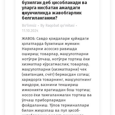
бузилган деб ҳисобланади ва
уларга нисбатан амалдаги
қонунчиликда жавобгарлик
белгиланганми?
Bo'limsiz
By
Raqobat qo'mitasi
11.10.2024
ЖАВОБ: Савдо қоидалари қуйидаги
ҳолатларда бузилиши мумкин:
Нархларни асоссиз равишда
ошириш; товарлар, маҳсулотларни
нотўғри ўлчаш, нотўғри тортиш ёки
хизматлар кўрсатмаслик; товарлар,
маҳсулотларни (хизматларни) чек
(квитанция, счёт) бермасдан сотиш;
харидорга товарнинг, маҳсулотнинг
миқдори, вазнини текшириш
имконияти яратишдан бош тортиш;
носоз ёки тамғаланмаган тортиш ва
ўлчаш приборларидан
фойдаланиш. Тўлов терминаллари
билан жиҳозлаш ва пул ҳисоб-