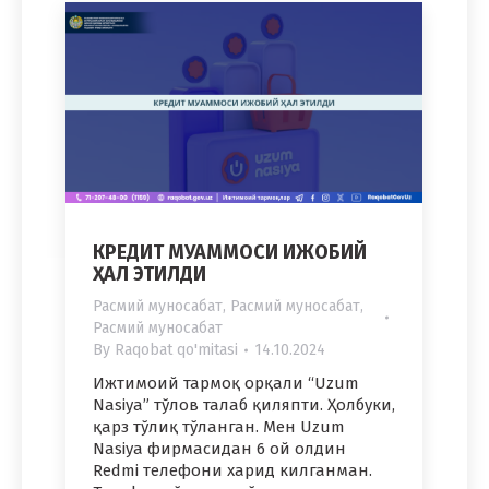
КРЕДИТ МУАММОСИ ИЖОБИЙ
ҲАЛ ЭТИЛДИ
Расмий муносабат
,
Расмий муносабат
,
Расмий муносабат
By
Raqobat qo'mitasi
14.10.2024
Ижтимоий тармоқ орқали “Uzum
Nasiya” тўлов талаб қиляпти. Ҳолбуки,
қарз тўлиқ тўланган. Мен Uzum
Nasiya фирмасидан 6 ой олдин
Redmi телефони харид килганман.