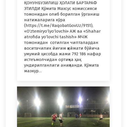
ҚОНУНБУЗИЛИШ ҲОЛАТИ БАРТАРАФ
ЭТИЛДИ Қўмита Махсус комиссияси
томонидан олиб борилган ўрганиш
натижаларига кўра
(https://t.me/RaqobatGovUz/9151),
«O‘ztemiryo‘lyo‘lovchi» АЖ ва «Shahar
atrofida yo‘lovchi tashish» МЧЖ
томонидан сотилган чипталардан
воситачилик йиғим қиймати бўйича
умумий ҳисобда жами 792 186 нафар
истеъмолчидан ортиқча ҳақ
ундирилганлиги аниқланди. Қўмита
мазкур…