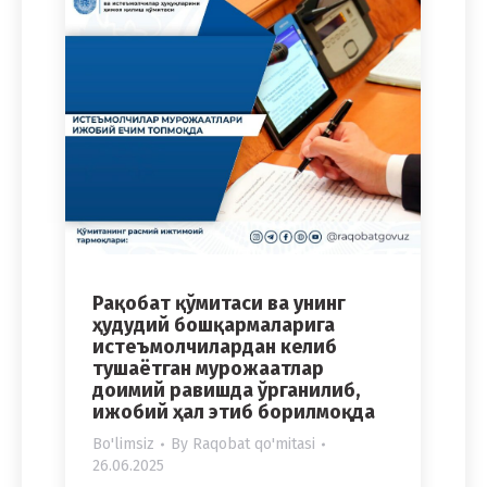
Рақобат қўмитаси ва унинг
ҳудудий бошқармаларига
истеъмолчилардан келиб
тушаётган мурожаатлар
доимий равишда ўрганилиб,
ижобий ҳал этиб борилмоқда
Bo'limsiz
By
Raqobat qo'mitasi
26.06.2025