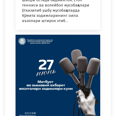
тенниси ва волейбол мусобақалари
ўтказилиб ушбу мусобақаларда
Қўмита ходимларининг оила
аъзолари штирок этиб…