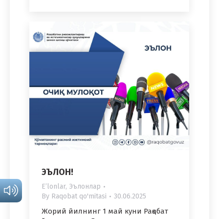
ЭЪЛОН!
Eʼlonlar
,
Эълонлар
By
Raqobat qo'mitasi
30.06.2025
Жорий йилнинг 1 май куни Рақобат