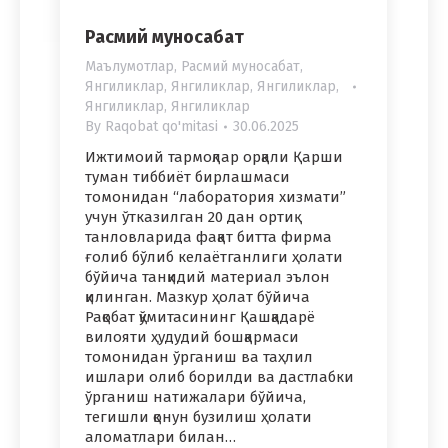
Расмий муносабат
Маълумотлар
,
Расмий муносабат
,
Янгиликлар
,
Янгиликлар
,
Янгиликлар
,
Янгиликлар
,
Янгиликлар
By
Raqobat qo'mitasi
30.06.2025
Ижтимоий тармоқлар орқали Қарши
туман тиббиёт бирлашмаси
томонидан “лаборатория хизмати”
учун ўтказилган 20 дан ортиқ
танловларида фақат битта фирма
ғолиб бўлиб келаётганлиги ҳолати
бўйича танқидий материал эълон
қилинган. Мазкур ҳолат бўйича
Рақобат қўмитасининг Қашқадарё
вилояти ҳудудий бошқармаси
томонидан ўрганиш ва таҳлил
ишлари олиб борилди ва дастлабки
ўрганиш натижалари бўйича,
тегишли қонун бузилиш ҳолати
аломатлари билан…