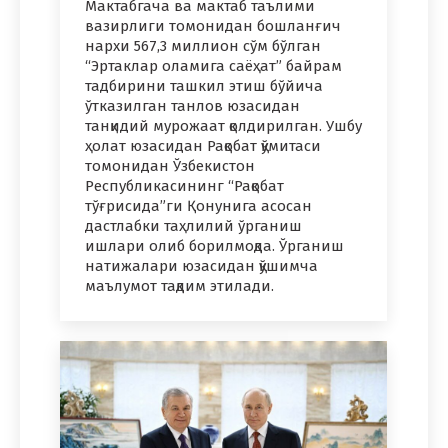
Мактабгача ва мактаб таълими
вазирлиги томонидан бошланғич
нархи 567,3 миллион сўм бўлган
“Эртаклар оламига саёҳат” байрам
тадбирини ташкил этиш бўйича
ўтказилган танлов юзасидан
танқидий мурожаат қолдирилган. Ушбу
ҳолат юзасидан Рақобат қўмитаси
томонидан Ўзбекистон
Республикасининг “Рақобат
тўғрисида”ги Қонунига асосан
дастлабки таҳлилий ўрганиш
ишлари олиб борилмоқда. Ўрганиш
натижалари юзасидан қўшимча
маълумот тақдим этилади.