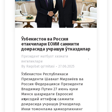
Ўзбекистон ва Россия
етакчилари ЕОИИ саммити
доирасида учрашув ўтказдилар
Президент матбуот хизмати
янгиликлари
By
Raqobat qo'mitasi
27.06.2025
Ўзбекистон Республикаси
Президенти Шавкат Мирзиёев ва
Россия Федерацияси Президенти
Владимир Путин 27 июнь куни
Минск шаҳридаги Евроосиё
иқтисодий иттифоқи саммити
доирасида учрашув ўтказдилар.
Икки томонлама ҳамкорликнинг