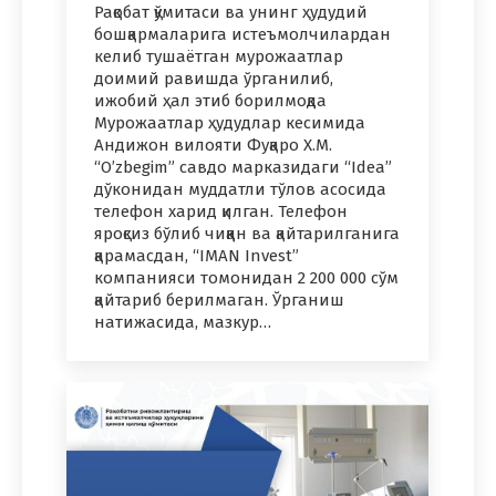
Рақобат қўмитаси ва унинг ҳудудий
бошқармаларига истеъмолчилардан
келиб тушаётган мурожаатлар
доимий равишда ўрганилиб,
ижобий ҳал этиб борилмоқда
Мурожаатлар ҳудудлар кесимида
Андижон вилояти Фуқаро Х.М.
“O’zbegim” савдо марказидаги “Idea”
дўконидан муддатли тўлов асосида
телефон харид қилган. Телефон
яроқсиз бўлиб чиққан ва қайтарилганига
қарамасдан, “IMAN Invest”
компанияси томонидан 2 200 000 сўм
қайтариб берилмаган. Ўрганиш
натижасида, мазкур…