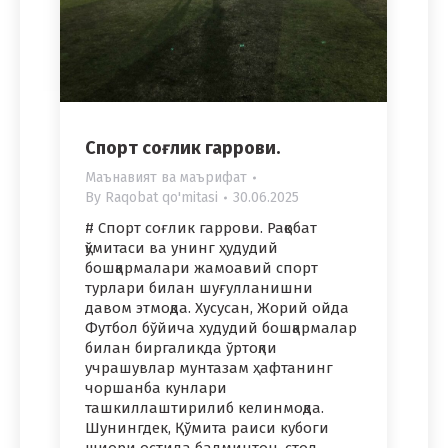
Спорт соғлик гаррови.
Маънавият ва маърифат
By
Raqobat qo'mitasi
30.06.2025
# Спорт соғлик гаррови. Рақобат
қўмитаси ва унинг ҳудудий
бошқармалари жамоавий спорт
турлари билан шуғулланишни
давом этмоқда. Хусусан, Жорий ойда
Футбол бўйича худудий бошқармалар
билан биргаликда ўртоқли
учрашувлар мунтазам ҳафтанинг
чоршанба кунлари
ташкиллаштирилиб келинмоқда.
Шунингдек, Қўмита раиси кубоги
шиори остида бадминтон, стол