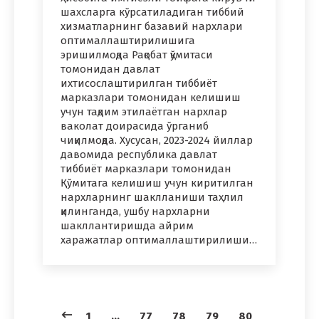
шахсларга кўрсатиладиган тиббий
хизматларнинг базавий нархлари
оптималлаштирилишига
эришилмоқда Рақобат қўмитаси
томонидан давлат
ихтисослаштирилган тиббиёт
марказлари томонидан келишиш
учун тақдим этилаётган нархлар
ваколат доирасида ўрганиб
чиқилмоқда. Хусусан, 2023-2024 йиллар
давомида республика давлат
тиббиёт марказлари томонидан
Қўмитага келишиш учун киритилган
нархларнинг шаклланиши таҳлил
қилинганда, ушбу нархларни
шакллантиришда айрим
харажатлар оптималлаштирилиши…
1
…
77
78
79
80