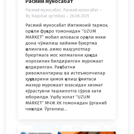
Расмий муносабат
Расмий муносабат
,
Расмий муносабат
By
Raqobat qo'mitasi
26.06.2025
Расмий муносабат Ижтимоий тармоқ
орқали фуқаро томонидан “UZUM
MARKET” мобил иловаси орқали икки
дона чўмилиш кийими буюртма
қилингани, аммо маҳсулотлар
буюртмага мос келмагани ҳақида
норозилик билдирилган мурожаат
қолдирилган. Рақобатни
ривожлантириш ва истеъмолчилар
ҳуқуқларини ҳимоя қилиш қўмитаси
мазкур мурожаат юзасидан хизмат
кўрастувчи ташкилотга cўров хати
юборилди. Ушбу холат “UZUM
MARKET” МЧЖ ХК томонидан ўрганиб
чиқилди. Ўрганиш…