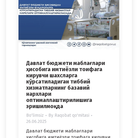
Давлат бюджети маблағлари
ҳисобига имтиёзли тоифага
кирувчи шахсларга
кўрсатиладиган тиббий
хизматларнинг базавий
нархлари
оптималлаштирилишига
эришилмоқда
Bo'limsiz
By
Raqobat qo'mitasi
26.06.2025
Давлат бюджети маблағлари
ҳисобига имтиёзли тоифага кирувчи