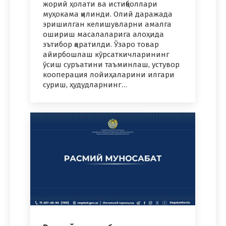
жорий ҳолати ва истиқболлари
муҳокама қилинди. Олий даражада
эришилган келишувларни амалга
ошириш масалаларига алоҳида
эътибор қаратилди. Ўзаро товар
айирбошлаш кўрсаткичларининг
ўсиш суръатини таъминлаш, устувор
кооперация лойиҳаларини илгари
суриш, ҳудудларнинг…