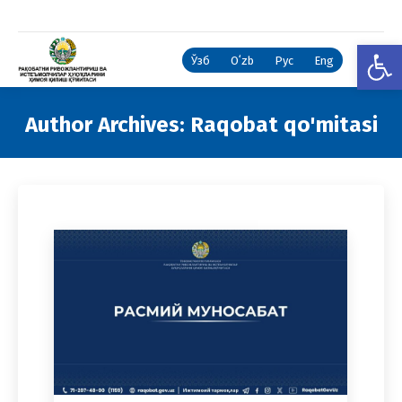
Open
Ўзб
Oʻzb
Рус
Eng
Author Archives:
Raqobat qo'mitasi
You are here: