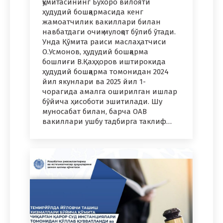
қўмитасининг Бухоро вилояти
ҳудудий бошқармасида кенг
жамоатчилик вакиллари билан
навбатдаги очиқ мулоқот бўлиб ўтади.
Унда Қўмита раиси маслаҳатчиси
О.Усмонов, ҳудудий бошқарма
бошлиғи В.Қаҳҳоров иштирокида
ҳудудий бошқарма томонидан 2024
йил якунлари ва 2025 йил 1-
чорагида амалга оширилган ишлар
бўйича ҳисоботи эшитилади. Шу
муносабат билан, барча ОАВ
вакиллари ушбу тадбирга таклиф…