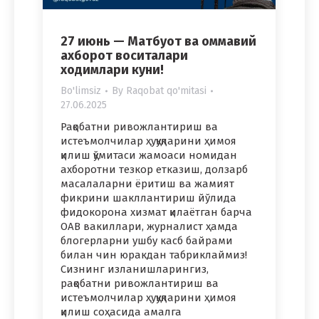
27 июнь — Матбуот ва оммавий
ахборот воситалари
ходимлари куни!
Bo'limsiz
By
Raqobat qo'mitasi
27.06.2025
Рақобатни ривожлантириш ва
истеъмолчилар ҳуқуқларини ҳимоя
қилиш қўмитаси жамоаси номидан
ахборотни тезкор етказиш, долзарб
масалаларни ёритиш ва жамият
фикрини шакллантириш йўлида
фидокорона хизмат қилаётган барча
ОАВ вакиллари, журналист ҳамда
блогерларни ушбу касб байрами
билан чин юракдан табриклаймиз!
Сизнинг изланишларингиз,
рақобатни ривожлантириш ва
истеъмолчилар ҳуқуқларини ҳимоя
қилиш соҳасида амалга