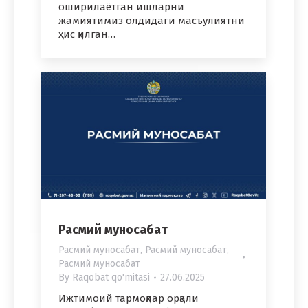
оширилаётган ишларни
жамиятимиз олдидаги масъулиятни
ҳис қилган…
Расмий муносабат
Расмий муносабат
,
Расмий муносабат
,
Расмий муносабат
By
Raqobat qo'mitasi
27.06.2025
Ижтимоий тармоқлар орқали