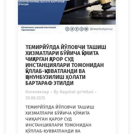
ТЕМИРЙЎЛДА ЙЎЛОВЧИ ТАШИШ
ХИЗМАТЛАРИ БЎЙИЧА ҚЎМИТА
ЧИҚАРГАН ҚАРОР СУД
ИНСТАНЦИЯЛАРИ ТОМОНИДАН
ҚЎЛЛАБ-ҚУВВАТЛАНДИ ВА
ҚОНУНБУЗИЛИШ ҲОЛАТИ
БАРТАРАФ ЭТИЛДИ
Янгиликлар
By
Raqobat qo'mitasi
30.06.2025
ТЕМИРЙЎЛДА ЙЎЛОВЧИ ТАШИШ
ХИЗМАТЛАРИ БЎЙИЧА ҚЎМИТА
ЧИҚАРГАН ҚАРОР СУД
ИНСТАНЦИЯЛАРИ ТОМОНИДАН
ҚЎЛЛАБ-ҚУВВАТЛАНДИ ВА