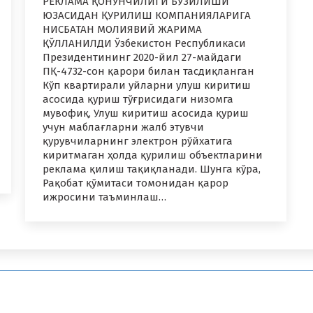
РЕКЛАМА ҚОНУНЧИЛИГИ БУЗИЛИШИ
ЮЗАСИДАН ҚУРИЛИШ КОМПАНИЯЛАРИГА
НИСБАТАН МОЛИЯВИЙ ЖАРИМА
ҚЎЛЛАНИЛДИ Ўзбекистон Республикаси
Президентининг 2020-йил 27-майдаги
ПҚ-4732-сон қарори билан тасдиқланган
Кўп квартирали уйларни улуш киритиш
асосида қуриш тўғрисидаги низомга
мувофиқ, Улуш киритиш асосида қуриш
учун маблағларни жалб этувчи
қурувчиларнинг электрон рўйхатига
киритмаган ҳолда қурилиш объектларини
реклама қилиш тақиқланади. Шунга кўра,
Рақобат қўмитаси томонидан қарор
ижросини таъминлаш…