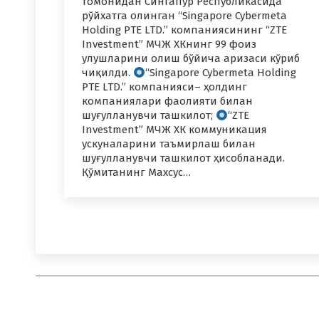
томонидан Сингапур Республикасида
рўйхатга олинган “Singapore Cybermeta
Holding PTE LTD.” компаниясининг “ZTE
Investment” МЧЖ ХКнинг 99 фоиз
улушларини олиш бўйича аризаси кўриб
чиқилди.
“Singapore Cybermeta Holding
PTE LTD.” компанияси– ҳолдинг
компаниялари фаолияти билан
шуғулланувчи ташкилот;
“ZTE
Investment” МЧЖ ХК коммуникация
ускуналарини таъмирлаш билан
шуғулланувчи ташкилот ҳисобланади.
Қўмитанинг Махсус…