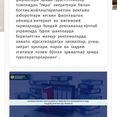
томонидан “Умра” зиёратлари билан
боғлиқ жойлаштирилаётган реклама
ахборотлари кескин фаоллашган,
айниқса интернет ва ижтимоий
тармоқларда бундай рекламалар кўплаб
учрамоқда. Турли шаклларда
берилаётган мазкур рекламаларда,
аввало кўрсатиладиган хизматлар, учиш,
зиёрат кунлари, нархи ва тақдим
этилиши лозим бўлган ҳужжатлар ҳамда
туроператорларнинг …