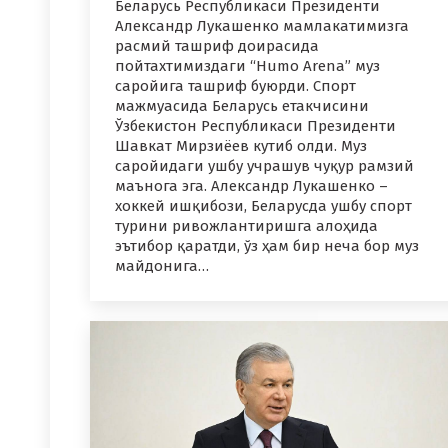
Беларусь Республикаси Президенти
Александр Лукашенко мамлакатимизга
расмий ташриф доирасида
пойтахтимиздаги “Humo Arena” муз
саройига ташриф буюрди. Спорт
мажмуасида Беларусь етакчисини
Ўзбекистон Республикаси Президенти
Шавкат Мирзиёев кутиб олди. Муз
саройидаги ушбу учрашув чуқур рамзий
маънога эга. Александр Лукашенко –
хоккей ишқибози, Беларусда ушбу спорт
турини ривожлантиришга алоҳида
эътибор қаратди, ўз ҳам бир неча бор муз
майдонига…