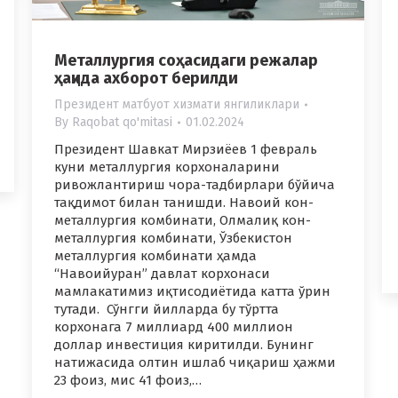
Металлургия соҳасидаги режалар
ҳақида ахборот берилди
Президент матбуот хизмати янгиликлари
By
Raqobat qo'mitasi
01.02.2024
Президент Шавкат Мирзиёев 1 февраль
куни металлургия корхоналарини
ривожлантириш чора-тадбирлари бўйича
тақдимот билан танишди. Навоий кон-
металлургия комбинати, Олмалиқ кон-
металлургия комбинати, Ўзбекистон
металлургия комбинати ҳамда
“Навоийуран” давлат корхонаси
мамлакатимиз иқтисодиётида катта ўрин
тутади. Сўнгги йилларда бу тўртта
корхонага 7 миллиард 400 миллион
доллар инвестиция киритилди. Бунинг
натижасида олтин ишлаб чиқариш ҳажми
23 фоиз, мис 41 фоиз,…