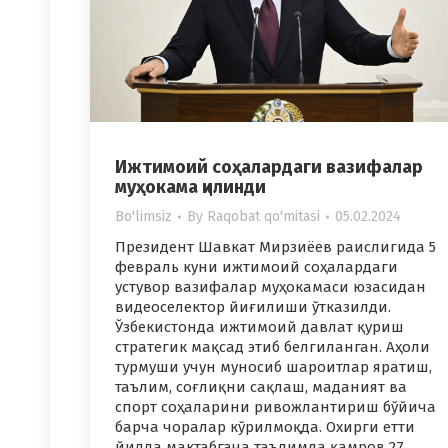
Ижтимоий соҳалардаги вазифалар
муҳокама қилинди
Bo'limsiz
By
Raqobat qo'mitasi
05.02.2024
Президент Шавкат Мирзиёев раислигида 5
февраль куни ижтимоий соҳалардаги
устувор вазифалар муҳокамаси юзасидан
видеоселектор йиғилиши ўтказилди.
Ўзбекистонда ижтимоий давлат қуриш
стратегик мақсад этиб белгиланган. Аҳоли
турмуши учун муносиб шароитлар яратиш,
таълим, соғлиқни сақлаш, маданият ва
спорт соҳаларини ривожлантириш бўйича
барча чоралар кўрилмоқда. Охирги етти
йилда мактабгача таълимда қамров 27