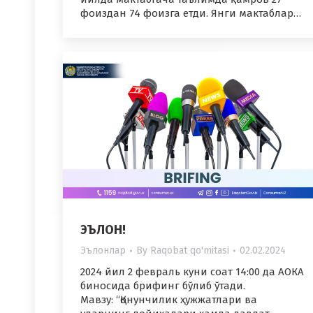
фоиздан 74 фоизга етди. Янги мактаблар…
ЭЪЛОН!
Эълонлар
By
Raqobat qo'mitasi
02.02.2024
2024 йил 2 февраль куни соат 14:00 да АОКА
биносида брифинг бўлиб ўтади.
Мавзу: “Қонунчилик ҳужжатлари ва