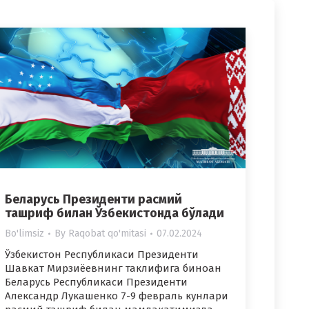
Беларусь Президенти расмий
ташриф билан Ўзбекистонда бўлади
Bo'limsiz
By
Raqobat qo'mitasi
07.02.2024
Ўзбекистон Республикаси Президенти
Шавкат Мирзиёевнинг таклифига биноан
Беларусь Республикаси Президенти
Александр Лукашенко 7-9 февраль кунлари