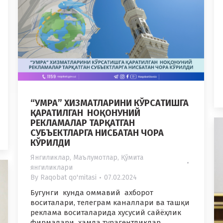
“УМРА” ХИЗМАТЛАРИНИ КЎРСАТИШГА
ҚАРАТИЛГАН НОҚОНУНИЙ
РЕКЛАМАЛАР ТАРҚАТГАН
СУБЪЕКТЛАРГА НИСБАТАН ЧОРА
КЎРИЛДИ
Янгиликлар
,
Маълумотлар
,
Қўмита
янгиликлари
By
Raqobat qo'mitasi
07.02.2024
Бугунги кунда оммавий ахборот
воситалари, телеграм каналлари ва ташқи
реклама воситаларида хусусий сайёҳлик
фирмалари ҳамда турагентликлар