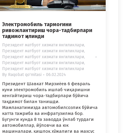
Электромобиль тармоғини
ривожлантириш чора-тадбирлари
тақдимот қилинди
Президент матбуот хизмати янгиликлари
,
Президент матбуот хизмати янгиликлари
,
Президент матбуот хизмати янгиликлари
,
Президент матбуот хизмати янгиликлари
,
Президент матбуот хизмати янгиликлари
By
Raqobat qo'mitasi
06.02.2024
Президент Шавкат Мирзиёев 6 февраль
куни электромобиль ишлаб чиқаришни
кенгайтириш чора-тадбирлари бўйича
тақдимот билан танишди.
Мамлакатимизда автомобилсозлик бўйича
катта тажриба ва инфратузилма бор.
Бугунги кунда 8 та заводда ўнлаб турдаги
автомобиллар, йўловчи ва юк
машиналари, қишлоқ хўжалиги ва махсус