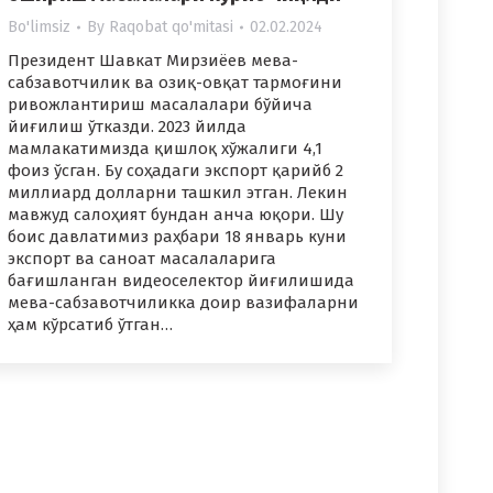
Bo'limsiz
By
Raqobat qo'mitasi
02.02.2024
Президент Шавкат Мирзиёев мева-
сабзавотчилик ва озиқ-овқат тармоғини
ривожлантириш масалалари бўйича
йиғилиш ўтказди. 2023 йилда
мамлакатимизда қишлоқ хўжалиги 4,1
фоиз ўсган. Бу соҳадаги экспорт қарийб 2
миллиард долларни ташкил этган. Лекин
мавжуд салоҳият бундан анча юқори. Шу
боис давлатимиз раҳбари 18 январь куни
экспорт ва саноат масалаларига
бағишланган видеоселектор йиғилишида
мева-сабзавотчиликка доир вазифаларни
ҳам кўрсатиб ўтган…