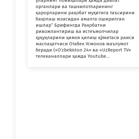
уларнинг лойиҳалари ҳамда давлат
органлари ва ташкилотларининг
қарорларини рақобат муҳитига таъсирини
баҳолаш юзасидан амалга оширилган
ишлар” Брифингда Рақобатни
ривожлантириш ва истеъмолчилар
ҳуқуқларини ҳимоя қилиш қўмитаси раиси
маслаҳатчиси Отабек Усмонов маълумот
беради («O‘zbekiston 24» ва «UzReport TV»
телеканаллари ҳамда Youtube…