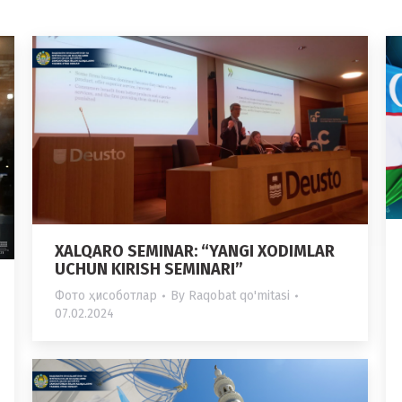
XALQARO SEMINAR: “YANGI XODIMLAR
UCHUN KIRISH SEMINARI”
Фото ҳисоботлар
By
Raqobat qo'mitasi
07.02.2024