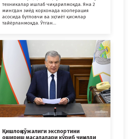
техникалар ишлаб чиқарилмоқда. Яна 2
мингдан зиёд корхонада кооперация
асосида бутловчи ва эҳтиёт қисмлар
тайёрланмоқда. Ўтган…
Қишлоқ хўжалиги экспортини
ошириш масалалари кўриб чиқилди