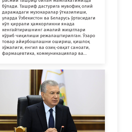
расмий ташриф билан мамлакатимизда
бўлади. Ташриф дастурига мувофиқ олий
даражадаги музокаралар ўтказилиши,
уларда Ўзбекистон ва Беларусь ўртасидаги
кўп қиррали ҳамкорликни янада
кенгайтиришнинг амалий жиҳатлари
кўриб чиқилиши режалаштирилган. Ўзаро
товар айирбошлашни ошириш, қишлоқ
хўжалиги, енгил ва озиқ-овқат саноати,
фармацевтика, коммуникациялар ва…