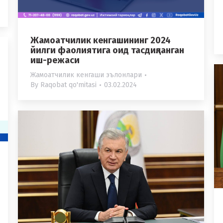
Жамоатчилик кенгашининг 2024
йилги фаолиятига оид тасдиқланган
иш-режаси
Жамоатчилик кенгаши эълонлари
By
Raqobat qo'mitasi
03.02.2024