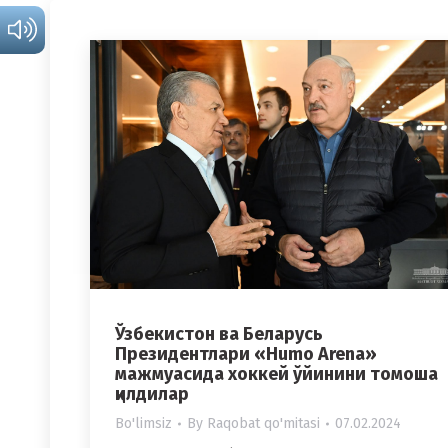
Ўзбекистон ва Беларусь
Президентлари «Humo Arena»
мажмуасида хоккей ўйинини томоша
қилдилар
Bo'limsiz
By
Raqobat qo'mitasi
07.02.2024