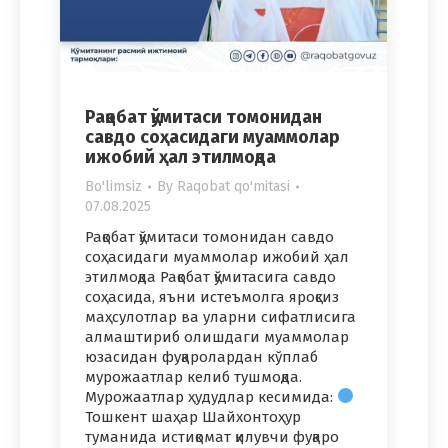
Рақобат қўмитаси томонидан
савдо соҳасидаги муаммолар
ижобий ҳал этилмоқда
Bo'limsiz
By
Raqobat qo'mitasi
07.08.2025
Рақобат қўмитаси томонидан савдо
соҳасидаги муаммолар ижобий ҳал
этилмоқда Рақобат қўмитасига савдо
соҳасида, яъни истеъмолга яроқсиз
маҳсулотлар ва уларни сифатлисига
алмаштириб олишдаги муаммолар
юзасидан фуқаролардан кўплаб
мурожаатлар келиб тушмоқда.
Мурожаатлар ҳудудлар кесимида:
Тошкент шаҳар Шайхонтоҳур
туманида истиқомат қилувчи фуқаро