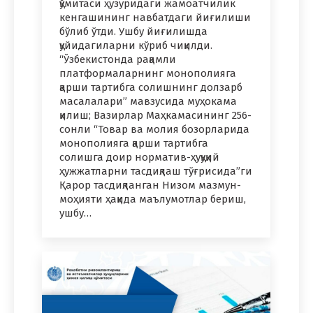
қўмитаси ҳузуридаги жамоатчилик
кенгашининг навбатдаги йиғилиши
бўлиб ўтди. Ушбу йиғилишда
қуйидагиларни кўриб чиқилди.
“Ўзбекистонда рақамли
платформаларнинг монополияга
қарши тартибга солишнинг долзарб
масалалари” мавзусида муҳокама
қилиш; Вазирлар Маҳкамасининг 256-
сонли “Товар ва молия бозорларида
монополияга қарши тартибга
солишга доир норматив-ҳуқуқий
ҳужжатларни тасдиқлаш тўғрисида”ги
Қарор тасдиқланган Низом мазмун-
моҳияти ҳақида маълумотлар бериш,
ушбу…