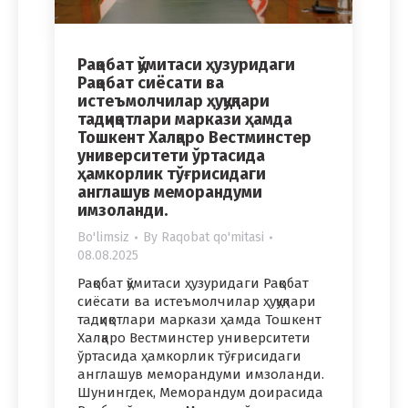
Рақобат қўмитаси ҳузуридаги
Рақобат сиёсати ва
истеъмолчилар ҳуқуқлари
тадқиқотлари маркази ҳамда
Тошкент Халқаро Вестминстер
университети ўртасида
ҳамкорлик тўғрисидаги
англашув меморандуми
имзоланди.
Bo'limsiz
By
Raqobat qo'mitasi
08.08.2025
Рақобат қўмитаси ҳузуридаги Рақобат
сиёсати ва истеъмолчилар ҳуқуқлари
тадқиқотлари маркази ҳамда Тошкент
Халқаро Вестминстер университети
ўртасида ҳамкорлик тўғрисидаги
англашув меморандуми имзоланди.
Шунингдек, Меморандум доирасида