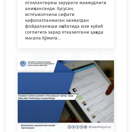
огоҳлантириш зарурати мавжудлиги
аниқланганди. Хусусан,
истеъмолчини сифати
кафолатланмаган хизматдан
фойдаланиши оқибатида юзи куйиб
соғлигига зарар етказилгани ҳақида
масала Қўмита…