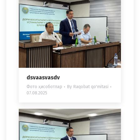
dsvaasvasdv
Фото ҳисоботлар
By
Raqobat qo'mitasi
07.08.2025