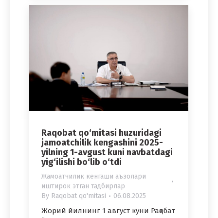
Raqobat qo‘mitasi huzuridagi
jamoatchilik kengashini 2025-
yilning 1-avgust kuni navbatdagi
yig‘ilishi bo‘lib o‘tdi
Жамоатчилик кенгаши аъзолари
иштирок этган тадбирлар
By
Raqobat qo'mitasi
06.08.2025
Жорий йилнинг 1 август куни Рақобат