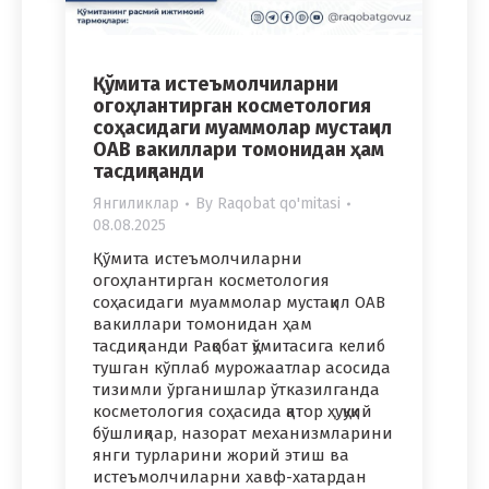
Қўмита истеъмолчиларни
огоҳлантирган косметология
соҳасидаги муаммолар мустақил
ОАВ вакиллари томонидан ҳам
тасдиқланди
Янгиликлар
By
Raqobat qo'mitasi
08.08.2025
Қўмита истеъмолчиларни
огоҳлантирган косметология
соҳасидаги муаммолар мустақил ОАВ
вакиллари томонидан ҳам
тасдиқланди Рақобат қўмитасига келиб
тушган кўплаб мурожаатлар асосида
тизимли ўрганишлар ўтказилганда
косметология соҳасида қатор ҳуқуқий
бўшлиқлар, назорат механизмларини
янги турларини жорий этиш ва
истеъмолчиларни хавф-хатардан