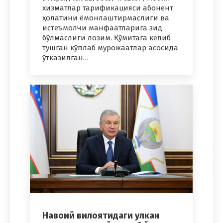
хизматлар тарификацияси абонент
ҳолатини ёмонлаштирмаслиги ва
истеъмолчи манфаатларига зид
бўлмаслиги лозим. Қўмитага келиб
тушган кўплаб мурожаатлар асосида
ўтказилган…
Навоий вилоятидаги улкан