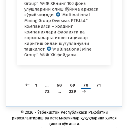
Group” МЧЖ ХКнинг 100 фоиз
улушларини олиш бўйича аризаси
кўриб чиқилди.
“Multinational
Mining Group Overseas PTE.Ltd.”
компанияси – холдинг
компаниялари фаолияти ва
корхоналарга инвестициялар
киритиш билан шуғулланувчи
ташкилот;
“Multinational Mine
Group” МЧЖ ХК фойдали…
1
…
68
69
70
71
72
…
229
© 2026 - Ўзбекистон Республикаси Рақобатни
ривожлантириш ва истеъмолчилар ҳуқуқларини ҳимоя
қилиш қўмитаси.