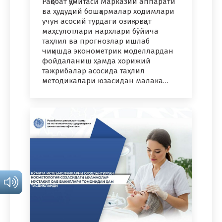
Рақобат қўмитаси Марказий аппарати
ва ҳудудий бошқармалар ходимлари
учун асосий турдаги озиқ-овқат
маҳсулотлари нархлари бўйича
таҳлил ва прогнозлар ишлаб
чиқишда эконометрик моделлардан
фойдаланиш ҳамда хорижий
тажрибалар асосида таҳлил
методикалари юзасидан малака…