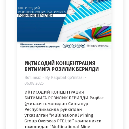
ИҚТИСОДИЙ КОНЦЕНТРАЦИЯ
БИТИМИГА РОЗИЛИК БЕРИЛДИ
Bo'limsiz
By
Raqobat qo'mitasi
06.08.2025
ИҚТИСОДИЙ КОНЦЕНТРАЦИЯ
БИТИМИГА РОЗИЛИК БЕРИЛДИ Рақобат
қўмитаси томонидан Сингапур
Республикасида рўйхатдан
ўтказилган “Multinational Mining
Group Overseas PTE.Ltd.” компанияси
томонидан “Multinational Mine