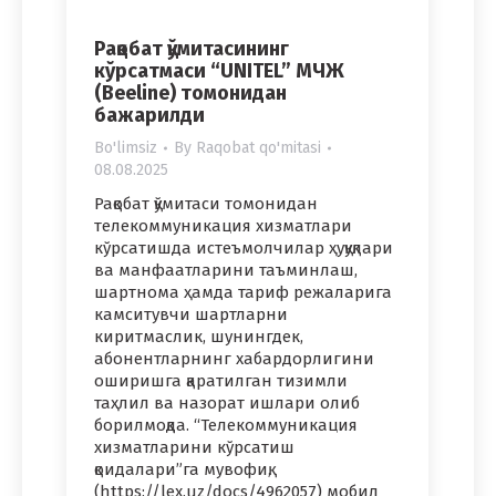
Рақобат қўмитасининг
кўрсатмаси “UNITEL” МЧЖ
(Beeline) томонидан
бажарилди
Bo'limsiz
By
Raqobat qo'mitasi
08.08.2025
Рақобат қўмитаси томонидан
телекоммуникация хизматлари
кўрсатишда истеъмолчилар ҳуқуқлари
ва манфаатларини таъминлаш,
шартнома ҳамда тариф режаларига
камситувчи шартларни
киритмаслик, шунингдек,
абонентларнинг хабардорлигини
оширишга қаратилган тизимли
таҳлил ва назорат ишлари олиб
борилмоқда. “Телекоммуникация
хизматларини кўрсатиш
қоидалари”га мувофиқ,
(https://lex.uz/docs/4962057) мобил