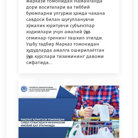
маркази томонидан Наманганда
дори воситалари ва тиббий
буюмларни улгуржи ҳамда чакана
савдоси билан шуғулланувчи
хўжалик юритувчи субъектлар
ходимлари учун амалий ўқув
семинар-тренинг ташкил этилди.
Ушбу тадбир Марказ томонидан
ҳудудларда амалга оширилаётган
ўқув курслари тизимининг давоми
сифатида…