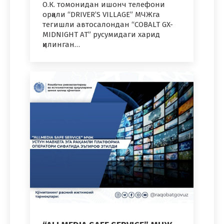
О.К. томонидан ишонч телефони
орқали “DRIVER’S VILLAGE” МЧЖга
тегишли автосалондан “COBALT GX-
MIDNIGHT AT” русумидаги харид
қилинган…