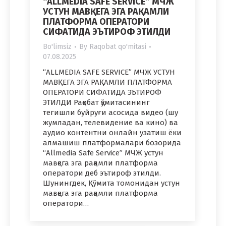
“ALLMEDIA SAFE SERVICE” МЧЖ
УСТУН МАВҚЕГА ЭГА РАҚАМЛИ
ПЛАТФОРМА ОПЕРАТОРИ
СИФАТИДА ЭЪТИРОФ ЭТИЛДИ
Bo'limsiz
By
Raqobat qo'mitasi
07.08.2025
“ALLMEDIA SAFE SERVICE” МЧЖ УСТУН
МАВҚЕГА ЭГА РАҚАМЛИ ПЛАТФОРМА
ОПЕРАТОРИ СИФАТИДА ЭЪТИРОФ
ЭТИЛДИ Рақобат қўмитасининг
тегишли буйруғи асосида видео (шу
жумладан, телевидение ва кино) ва
аудио контентни онлайн узатиш ёки
алмашиш платформалари бозорида
“Allmedia Safe Service” МЧЖ устун
мавқега эга рақамли платформа
оператори деб эътироф этилди.
Шунингдек, Қўмита томонидан устун
мавқега эга рақамли платформа
оператори…