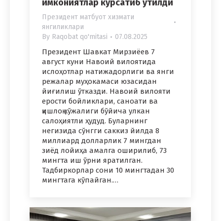
имкониятлар кўрсатиб ўтилди
Президент матбуот хизмати
янгиликлари
By
Raqobat qo'mitasi
07.08.2025
Президент Шавкат Мирзиёев 7
август куни Навоий вилоятида
ислоҳотлар натижадорлиги ва янги
режалар муҳокамаси юзасидан
йиғилиш ўтказди. Навоий вилояти
ерости бойликлари, саноати ва
қишлоқ хўжалиги бўйича улкан
салоҳиятли ҳудуд. Буларнинг
негизида сўнгги саккиз йилда 8
миллиард долларлик 7 мингдан
зиёд лойиҳа амалга оширилиб, 73
мингта иш ўрни яратилган.
Тадбиркорлар сони 10 мингтадан 30
мингтага кўпайган.…