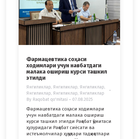
Фармацевтика соҳаси
ходимлари учун навбатдаги
малака ошириш курси ташкил
этилди
Янгиликлар
,
Янгиликлар
,
Янгиликлар
,
Янгиликлар
,
Янгиликлар
,
Янгиликлар
By
Raqobat qo'mitasi
07.08.2025
Фармацевтика соҳаси ходимлари
учун навбатдаги малака ошириш
курси ташкил этилди Рақобат қўмитаси
ҳузуридаги Рақобат сиёсати ва
истеъмолчилар ҳуқуқлари тадқиқотлари