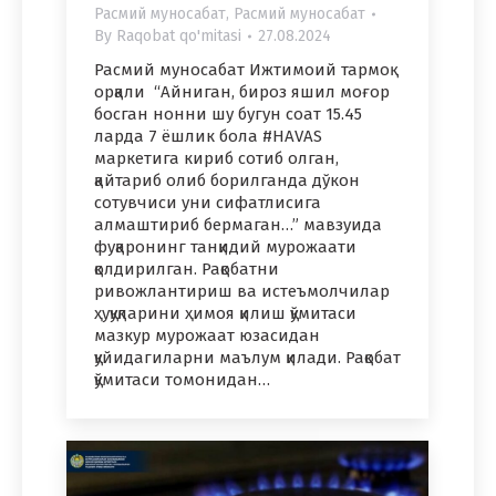
Расмий муносабат
,
Расмий муносабат
By
Raqobat qo'mitasi
27.08.2024
Расмий муносабат Ижтимоий тармоқ
орқали “Айниган, бироз яшил моғор
босган нонни шу бугун соат 15.45
ларда 7 ёшлик бола #HAVAS
маркетига кириб сотиб олган,
қайтариб олиб борилганда дўкон
сотувчиси уни сифатлисига
алмаштириб бермаган…” мавзуида
фуқаронинг танқидий мурожаати
қолдирилган. Рақобатни
ривожлантириш ва истеъмолчилар
ҳуқуқларини ҳимоя қилиш қўмитаси
мазкур мурожаат юзасидан
қуйидагиларни маълум қилади. Рақобат
қўмитаси томонидан…