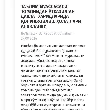
ТАЪЛИМ МУАССАСАСИ
ТОМОНИДАН ЎТКАЗИЛГАН
ДАВЛАТ ХАРИДЛАРИДА
ҚОНУНБУЗИЛИШ ҲОЛАТЛАРИ
АНИҚЛАНДИ
Bo'limsiz
By
Raqobat qo'mitasi
27.08.2024
Рақобат қўмитасининг Жиззах вилоят
ҳудудий бошқармасига “JOMBOY
PARXEZ TAOM” МЧЖнинг мурожаати
асосида Жиззах политехника
институти қошидаги академик
лицейи амалга оширган давлат
харидлари қонунийлиги юзасидан
ўрганиш ишлари ўтказилди. Олиб
борилган ўрганишларда буюртмачи
томонидан “etender,uzex,uz”
электрон тизимида умумий қиймати 1
млрд сўмга яқин бўлган тайёр иссиқ
овқат бўйича аутсорсинг хизматини
кўрсатиш учун амалга оширилган