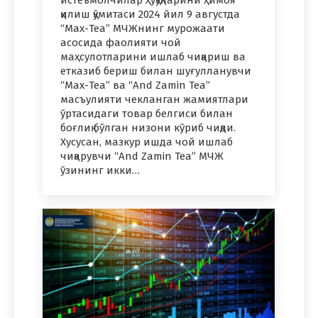
қилиш қўмитаси 2024 йил 9 августда
“Мах-Теа” МЧЖнинг мурожаати
асосида фаолияти чой
маҳсулотларини ишлаб чиқариш ва
етказиб бериш билан шуғулланувчи
“Мах-Теа” ва “And Zamin Tea”
масъулияти чекланган жамиятлари
ўртасидаги товар белгиси билан
боғлиқ бўлган низони кўриб чиқди.
Хусусан, мазкур ишда чой ишлаб
чиқарувчи “And Zamin Tea” МЧЖ
ўзининг икки…