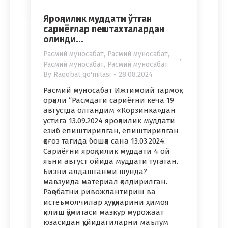
Яроқлилик муддати ўтган
сариёғлар пештахталардан
олинди…
Расмий муносабат
,
Расмий муносабат
,
Расмий муносабат
,
Расмий муносабат
By
Raqobat qo'mitasi
28.08.2024
Расмий муносабат Ижтимоий тармоқ
орқали “Расмдаги сариёғни кеча 19
августда олгандим «Корзинка»дан
устига 13.09.2024 яроқлилик муддати
ёзиб ёпиштирилган, ёпиштирилган
қоғоз тагида бошқа сана 13.03.2024.
Сариёғни яроқлилик муддати 4 ой
яъни август ойида муддати тугаган.
Бизни алдашганми шунда?
мавзуида материал қолдирилган.
Рақобатни ривожлантириш ва
истеъмолчилар ҳуқуқларини ҳимоя
қилиш қўмитаси мазкур мурожаат
юзасидан қуйидагиларни маълум