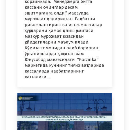
корзинкада. Менеджерга битта
кассани очинглар десам,
эшитмаганга олди.” мавзуида
мурожаат қолдирилган. Рақобатни
ривожлантириш ва истеъмолчилар
ҳуқуқларини ҳимоя қилиш қўмитаси
мазкур мурожаат юзасидан
қуйидагиларни маълум қилади.
Қўмита томонидан олиб борилган
ўрганишларда ҳақиқатан ҳам
Юнусобод мавзесидаги “Korzinka”
маркетида куннинг тиғиз вақтларида
кассаларда навбатларнинг
катталиги…