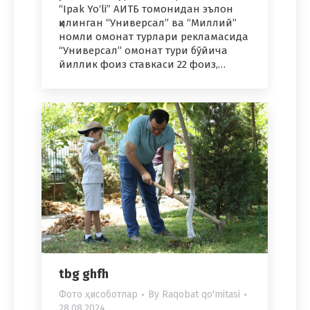
“Ipak Yo‘li” АИТБ томонидан эълон
қилинган “Универсал” ва “Миллий”
номли омонат турлари рекламасида
“Универсал” омонат тури бўйича
йиллик фоиз ставкаси 22 фоиз,…
tbg ghfh
Фото ҳисоботлар
By
Raqobat qo'mitasi
28.08.2024