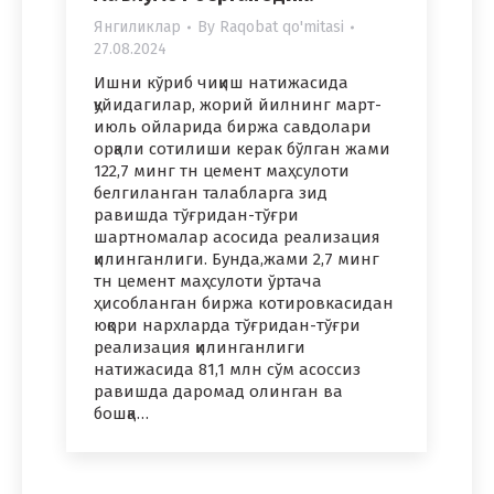
Янгиликлар
By
Raqobat qo'mitasi
27.08.2024
Ишни кўриб чиқиш натижасида
қуйидагилар, жорий йилнинг март-
июль ойларида биржа савдолари
орқали сотилиши керак бўлган жами
122,7 минг тн цемент маҳсулоти
белгиланган талабларга зид
равишда тўғридан-тўғри
шартномалар асосида реализация
қилинганлиги. Бунда,жами 2,7 минг
тн цемент маҳсулоти ўртача
ҳисобланган биржа котировкасидан
юқори нархларда тўғридан-тўғри
реализация қилинганлиги
натижасида 81,1 млн сўм асоссиз
равишда даромад олинган ва
бошқа…