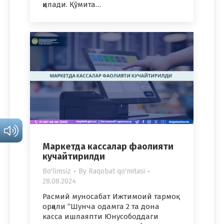
қилади. Қўмита…
Маркетда кассалар фаолияти
кучайтирилди
Bo'limsiz
By
Raqobat qo'mitasi
28.08.2024
Расмий муносабат Ижтимоий тармоқ
орқали “Шунча одамга 2 та дона
касса ишлаяпти Юнусободдаги