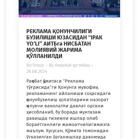
РЕКЛАМА ҚОНУНЧИЛИГИ
БУЗИЛИШИ ЮЗАСИДАН “IPAK
YO‘LI” АИТБга НИСБАТАН
МОЛИЯВИЙ ЖАРИМА
ҚЎЛЛАНИЛДИ
Bo'limsiz
By
Raqobat qo'mitasi
28.08.2024
Рақобат қўмитаси “Реклама
тўғрисида”ги Қонунга мувофиқ,
рекламанинг айланиши соҳасидаги
қонунбузилиш ҳолатларини назорат
қилувчи ваколатли давлат органи
ҳисобланиб, бу борада мунтазам
равишда тизимли ишлар олиб
бораётганлиги жамоатчилигимизга
маълум. Хусусан, Қўмита томонидан
ўтказилган ўрганишлар давомида