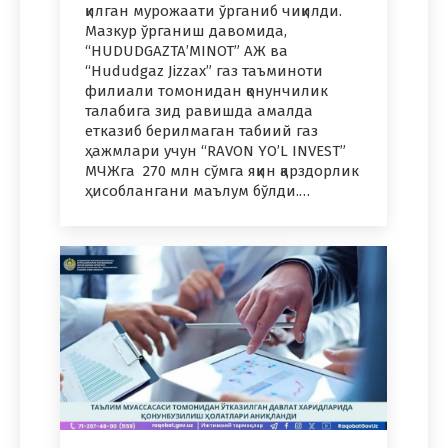
қилган мурожаати ўрганиб чиқилди.
Мазкур ўрганиш давомида,
“HUDUDGAZTA’MINOT” АЖ ва
“Hududgaz Jizzax” газ таъминоти
филиали томонидан қонунчилик
талабига зид равишда амалда
етказиб берилмаган табиий газ
ҳажмлари учун “RAVON YO’L INVEST”
МЧЖга 270 млн сўмга яқин қарздорлик
ҳисоблангани маълум бўлди.…