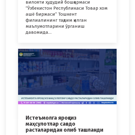
вилояти ҳудудий бошқармаси
“Ўзбекистон Республикаси Товар хом
ашё биржаси” Тошкент
филиалининг тақдим қилган
маълумотларини ўрганиш
давомида…
Истеъмолга яроқсиз
маҳсулотлар савдо
расталаридан олиб ташланди