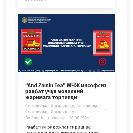
“And Zamin Tea” МЧЖ инсофсиз
рақобат учун молиявий
жаримага тортилди
Янгиликлар
,
Янгиликлар
,
Янгиликлар
,
Янгиликлар
,
Янгиликлар
By
Raqobat qo'mitasi
28.08.2024
Рақобатни ривожлантириш ва
истеъмолчилар ҳуқуқларини ҳимоя