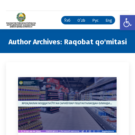
Open
Ўзб
Oʻzb
Рус
Eng
Author Archives:
Raqobat qo'mitasi
You are here: