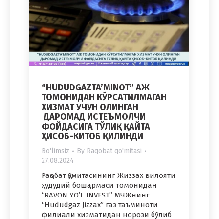
“HUDUDGAZTA’MINOT” АЖ
ТОМОНИДАН КЎРСАТИЛМАГАН
ХИЗМАТ УЧУН ОЛИНГАН
ДАРОМАД ИСТЕЪМОЛЧИ
ФОЙДАСИГА ТЎЛИҚ ҚАЙТА
ҲИСОБ-КИТОБ ҚИЛИНДИ
Bo'limsiz
By
Raqobat qo'mitasi
27.08.2024
Рақобат қўмитасининг Жиззах вилояти
ҳудудий бошқармаси томонидан
“RAVON YO’L INVEST” МЧЖнинг
“Hududgaz Jizzax” газ таъминоти
филиали хизматидан норози бўлиб