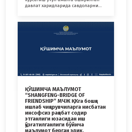
давлат харидларида савдоларни…
ҚЎШИМЧА МАЪЛУМОТ
“SHANGFENG-BRIDGE OF
FRIENDSHIP” МЧЖ ҚКга бошқа
ишлаб чиқарувчиларга нисбатан
инсофсиз рақобат содир
этганлиги юзасидан иш
қўзғатилганлиги бўйича
маълумот берган эдик.