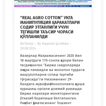
“REAL AGRO COTTON” УКГА
МАНИПУЛЯЦИЯ ҲАРАКАТЛАРИ
СОДИР ЭТГАНЛИГИ УЧУН
ТЕГИШЛИ ТАЪСИР ЧОРАСИ
ҚЎЛЛАНИЛДИ
Bo'limsiz
By
Raqobat qo'mitasi
28.08.2024
Вазирлар Маҳкамасининг 2020 йил
18 мартдаги 170-сонли қарори билан
тасдиқланган “Биржа савдоларида
юқори ликвидли ва монопол турдаги
маҳсулотларни сотиш тартиби
тўғрисида”ги Низомининг 29-
бандига мувофиқ Монополияга қарши
курашиш органи доимий равишда
биржа нархлари мониторингини
ўтказиб борилиши белгиланган.
Рақобат қўмитасининг Тошкент