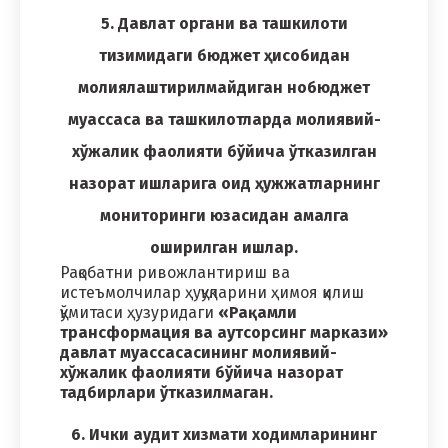
5. Давлат органи ва ташкилоти
тизимидаги бюджет ҳисобидан
молиялаштирилмайдиган нобюджет
муассаса ва ташкилотларда молиявий-
хўжалик фаолияти бўйича ўтказилган
назорат ишларига оид ҳужжатларнинг
мониторинги юзасидан амалга
оширилган ишлар.
Рақобатни ривожлантириш ва
истеъмолчилар ҳуқуқларини ҳимоя қилиш
қўмитаси ҳузуридаги
«Рақамли
трансформация ва аутсорсинг маркази»
давлат муассасасининг молиявий-
хўжалик фаолияти бўйича назорат
тадбирлари ўтказилмаган.
6. Ички аудит хизмати ходимларининг