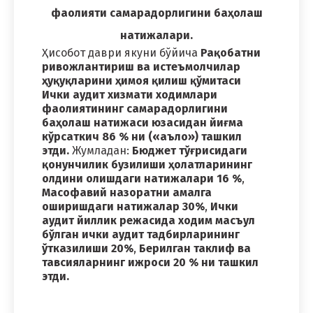
фаолияти самарадорлигини баҳолаш
натижалари.
Ҳисобот даври якуни бўйича
Рақобатни
ривожлантириш ва истеъмолчилар
ҳуқуқларини ҳимоя қилиш қўмитаси
Ички аудит хизмати ходимлари
фаолиятининг самарадорлигини
баҳолаш натижаси юзасидан йиғма
кўрсаткич 86 % ни («аъло») ташкил
этди.
Жумладан:
Бюджет тўғрисидаги
қонунчилик бузилиши ҳолатларининг
олдини олишдаги натижалари 16 %
,
Масофавий назоратни амалга
оширишдаги натижалар 30%
,
Ички
аудит йиллик режасида ходим масъул
бўлган ички аудит тадбирларининг
ўтказилиши 20%
,
Берилган таклиф ва
тавсияларнинг ижроси 20 % ни ташкил
этди.