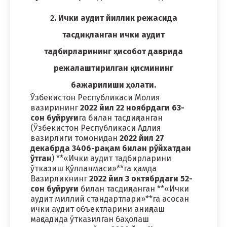
2. Ички аудит йиллик режасида
тасдиқланган ички аудит
тадбирларининг ҳисобот даврида
режалаштирилган қисмининг
бажарилиши ҳолати.
Ўзбекистон Республикаси Молия
вазирининг
2022 йил 22 ноябрдаги 63-
сон буйруғи
га билан тасдиқланган
(Ўзбекистон Республикаси Адлия
вазирлиги томонидан
2022 йил 27
декабрда 3406-рақам билан рўйхатдан
ўтган
) **«Ички аудит тадбирларини
ўтказиш Қўлланмаси»**га ҳамда
Вазирликнинг
2022 йил 3 октябрдаги 52-
сон буйруғи
билан тасдиқланган **«Ички
аудит миллий стандартлари»**га асосан
ички аудит объектларини аниқлаш
мақсадида ўтказилган баҳолаш