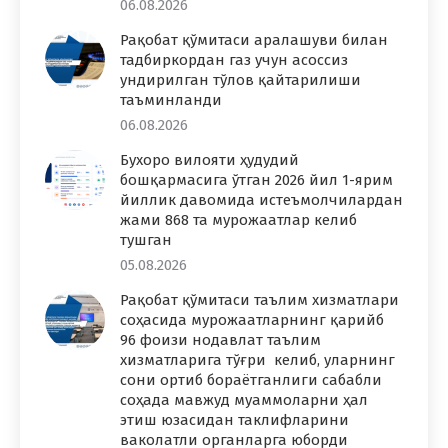
06.08.2026
Рақобат қўмитаси аралашуви билан
тадбиркордан газ учун асоссиз
ундирилган тўлов қайтарилиши
таъминланди
06.08.2026
Бухоро вилояти ҳудудий
бошқармасига ўтган 2026 йил 1-ярим
йиллик давомида истеъмолчилардан
жами 868 та мурожаатлар келиб
тушган
05.08.2026
Рақобат қўмитаси таълим хизматлари
соҳасида мурожаатларнинг қарийб
96 фоизи нодавлат таълим
хизматларига тўғри келиб, уларнинг
сони ортиб бораётганлиги сабабли
соҳада мавжуд муаммоларни ҳал
этиш юзасидан таклифларини
ваколатли органларга юборди