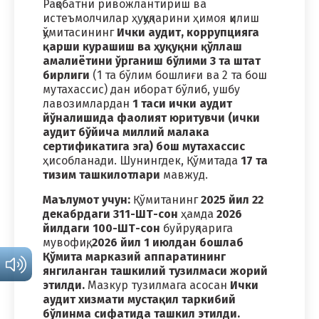
Рақобатни ривожлантириш ва
истеъмолчилар ҳуқуқларини ҳимоя қилиш
қўмитасининг
Ички аудит, коррупцияга
қарши курашиш ва ҳуқуқни қўллаш
амалиётини ўрганиш бўлими
3 та штат
бирлиги
(1 та бўлим бошлиғи ва 2 та бош
мутахассис) дан иборат бўлиб, ушбу
лавозимлардан
1 таси ички аудит
йўналишида фаолият юритувчи (ички
аудит бўйича миллий малака
сертификатига эга) бош мутахассис
ҳисобланади. Шунингдек, Қўмитада
17 та
тизим ташкилотлари
мавжуд.
Маълумот учун:
Қўмитанинг
2025 йил 22
декабрдаги 311-ШТ-сон
ҳамда
2026
йилдаги 100-ШТ-сон
буйруқларига
мувофиқ,
2026 йил 1 июлдан бошлаб
Қўмита марказий аппаратининг
янгиланган ташкилий тузилмаси жорий
этилди.
Мазкур тузилмага асосан
Ички
аудит хизмати мустақил таркибий
бўлинма сифатида ташкил этилди.