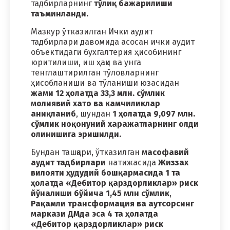
тадбирларнинг
тўлиқ бажарилиши
таъминланди.
Мазкур ўтказилган Ички аудит
тадбирлари давомида асосан ички аудит
объектидаги бухгалтерия ҳисобининг
юритилиши, иш ҳақи ва унга
тенглаштирилган тўловларнинг
ҳисобланиши ва тўланиши юзасидан
жами 12 ҳолатда 33,3 млн. сўмлик
молиявий хато ва камчиликлар
аниқланиб
, шундан
1 ҳолатда 9,097 млн.
сўмлик ноқонуний харажатларнинг олди
олинишига эришилди.
Бундан ташқари, ўтказилган
масофавий
аудит тадбирлари
натижасида
Жиззах
вилояти ҳудудий бошқармасида 1 та
ҳолатда «Дебитор қарздорликлар» риск
йўналиши бўйича 1,45 млн сўмлик
,
Рақамли трансформация ва аутсорсинг
маркази ДМда эса 4 та ҳолатда
«Дебитор қарздорликлар» риск