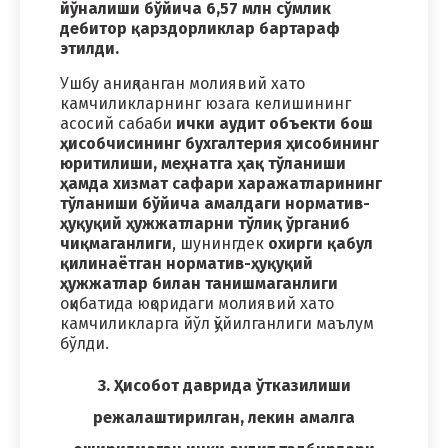
йўналиши бўйича 6,57 млн сўмлик
дебитор қарздорликлар бартараф
этилди.
Ушбу аниқланган молиявий хато
камчиликларнинг юзага келишининг
асосий сабаби
ички аудит объекти бош
ҳисобчисининг бухгалтерия ҳисобининг
юритилиши, меҳнатга ҳақ тўланиши
ҳамда хизмат сафари харажатларининг
тўланиши бўйича амалдаги норматив-
ҳуқуқий ҳужжатларни тўлиқ ўрганиб
чиқмаганлиги
, шунингдек
охирги қабул
қилинаётган норматив-ҳуқуқий
ҳужжатлар билан танишмаганлиги
оқибатида юқоридаги молиявий хато
камчиликларга йўл қўйилганлиги маълум
бўлди.
3. Ҳисобот даврида ўтказилиши
режалаштирилган, лекин амалга