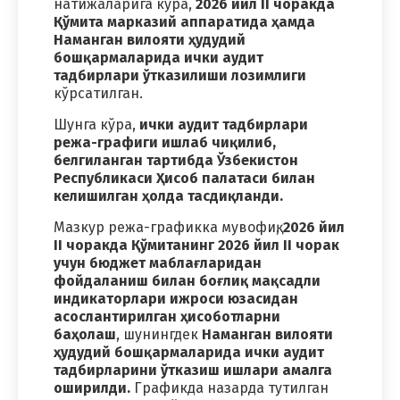
натижаларига кўра,
2026 йил II чоракда
Қўмита марказий аппаратида ҳамда
Наманган вилояти ҳудудий
бошқармаларида ички аудит
тадбирлари ўтказилиши лозимлиги
кўрсатилган.
Шунга кўра,
ички аудит тадбирлари
режа-графиги ишлаб чиқилиб,
белгиланган тартибда Ўзбекистон
Республикаси Ҳисоб палатаси билан
келишилган ҳолда тасдиқланди.
Мазкур режа-графикка мувофиқ,
2026 йил
II чоракда Қўмитанинг 2026 йил II чорак
учун бюджет маблағларидан
фойдаланиш билан боғлиқ мақсадли
индикаторлари ижроси юзасидан
асослантирилган ҳисоботларни
баҳолаш
, шунингдек
Наманган вилояти
ҳудудий бошқармаларида ички аудит
тадбирларини ўтказиш ишлари амалга
оширилди.
Графикда назарда тутилган