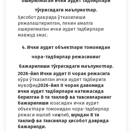
оширилмаган ички аудит тадбирлари
тўғрисидаги маълумотлар.
Ҳисобот даврида ўтказилиши
режалаштирилган, лекин амалга
оширилмаган ички аудит тадбирлари
мавжуд эмас.
4. Ички аудит объектлари томонидан
чора-тадбирлар режасининг
бажарилиши тўғрисидаги маълумотлар.
2026-йил Ички аудит II чорак режасига
кўра ўтказилган ички аудит тадбирига
мувофиқ,
2026-йил II чорак давомида
ички аудит тадбирлари натижасида
берилган 8 та таклиф ва тавсияларнинг
бажарилиши
юзасидан ички аудит
объектлари томонидан чора-тадбирлар
режаси ишлаб чиқилиб,
шундан 8 та
таклиф ва тавсиялар ҳисобот даврида
бажарилди.