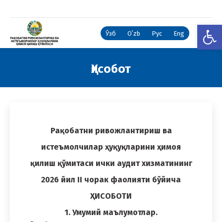
Open
Ўзб
Oʻzb
Рус
Eng
Ҳисобот
You are here:
Рақобатни ривожлантириш ва
истеъмолчилар ҳуқуқларини ҳимоя
қилиш қўмитаси ички аудит хизматининг
2026 йил II чорак фаолияти бўйича
ҲИСОБОТИ
1. Умумий маълумотлар.