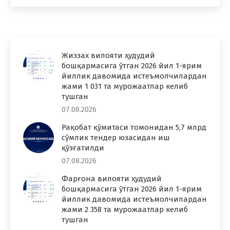
Жиззах вилояти ҳудудий
бошқармасига ўтган 2026 йил 1-ярим
йиллик давомида истеъмолчилардан
жами 1 031 та мурожаатлар келиб
тушган
07.08.2026
Рақобат қўмитаси томонидан 5,7 млрд
сўмлик тендер юзасидан иш
қўзғатилди
07.08.2026
Фарғона вилояти ҳудудий
бошқармасига ўтган 2026 йил 1-ярим
йиллик давомида истеъмолчилардан
жами 2 358 та мурожаатлар келиб
тушган