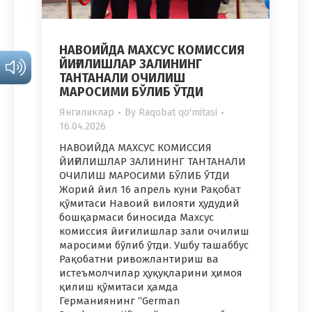
НАВОИЙДА МАХСУС КОМИССИЯ
ЙИҒИЛИШЛАР ЗАЛИНИНГ
ТАНТАНАЛИ ОЧИЛИШ
МАРОСИМИ БЎЛИБ ЎТДИ
Янгиликлар
By
Raqobat qo'mitasi
16.04.2026
НАВОИЙДА МАХСУС КОМИССИЯ
ЙИҒИЛИШЛАР ЗАЛИНИНГ ТАНТАНАЛИ
ОЧИЛИШ МАРОСИМИ БЎЛИБ ЎТДИ
Жорий йил 16 апрель куни Рақобат
қўмитаси Навоий вилояти ҳудудий
бошқармаси биносида Махсус
комиссия йиғилишлар зали очилиш
маросими бўлиб ўтди. Ушбу ташаббус
Рақобатни ривожлантириш ва
истеъмолчилар ҳуқуқларини ҳимоя
қилиш қўмитаси ҳамда
Германиянинг “German