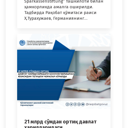
Sparkassenstiftung” ташкилоти билан
ҳамкорликда амалга оширилди.
Тадбирда Рақобат қўмитаси раиси
Ҳ.Турахужаев, Германиянинг…
21 млрд сўмдан ортиқ давлат
харидларидаги