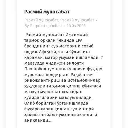
Расмий муносабат
Расмий муносабат
,
Расмий муносабат
By
Raqobat qo'mitasi
16.04.2026
Расмий муносабат Ижтимоий
тармоқ орқали “Яқинда EPA
брендининг сув маторини сотиб
олдик. Афсуски, янги бўлишига
қарамай, матор умуман ишламади…”
мавзуида Андижон вилояти
Пахтаобод туманида яшовчи фуқаро
мурожаат қолдирган. Рақобатни
ривожлантириш ва истеъмолчилар
ҳуқуқларини ҳимоя қилиш қўмитаси
мазкур мурожаат юзасидан
қуйидагиларни маълум қилади.
Олиб борилган ўрганишларда
фуқаро харид қилган сув мотори
ҳақиқатан ҳам нуқсонли эканлиги
аниқланди.…