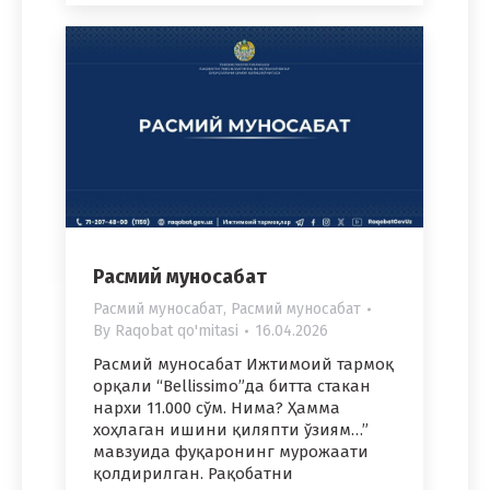
Расмий муносабат
Расмий муносабат
,
Расмий муносабат
By
Raqobat qo'mitasi
16.04.2026
Расмий муносабат Ижтимоий тармоқ
орқали “Bellissimo”да битта стакан
нархи 11.000 сўм. Нима? Ҳамма
хоҳлаган ишини қиляпти ўзиям…”
мавзуида фуқаронинг мурожаати
қолдирилган. Рақобатни