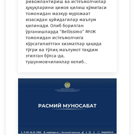
ривожлантириш ва истеъмолчилар
ҳуқуқларини ҳимоя қилиш қўмитаси
томонидан мазкур мурожаат
юзасидан қуйидагилар маълум
қилинади. Олиб борилган
ўрганишларда “Bellissimo” МЧЖ
томонидан истеъмолчига
кўрсатилаётган хизматлар ҳақида
тўғри ва тўлиқ маълумот тақдим
этилган бўлса-да,
тушунмовчиликлар келиб…