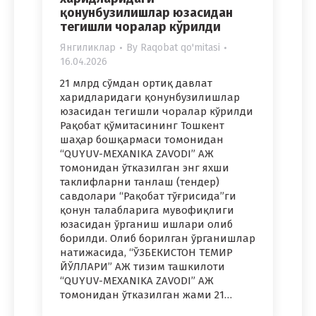
қонунбузилишлар юзасидан
тегишли чоралар кўрилди
Янгиликлар
By
Raqobat qo'mitasi
16.04.2026
21 млрд сўмдан ортиқ давлат
харидларидаги қонунбузилишлар
юзасидан тегишли чоралар кўрилди
Рақобат қўмитасининг Тошкент
шаҳар бошқармаси томонидан
“QUYUV-MEXANIKA ZAVODI” АЖ
томонидан ўтказилган энг яхши
таклифларни танлаш (тендер)
савдолари “Рақобат тўғрисида”ги
қонун талабларига мувофиқлиги
юзасидан ўрганиш ишлари олиб
борилди. Олиб борилган ўрганишлар
натижасида, “ЎЗБЕКИСТОН ТЕМИР
ЙЎЛЛАРИ” АЖ тизим ташкилоти
“QUYUV-MEXANIKA ZAVODI” АЖ
томонидан ўтказилган жами 21…