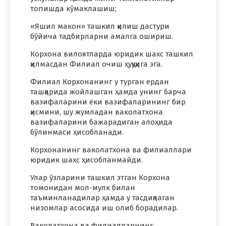
топишда кўмаклашиш;
«Яшил макон» ташкил қилиш дастури
бўйича тадбирларни амалга ошириш.
Корхона вилоятларда юридик шахс ташкил
қилмасдан Филиал очиш ҳуқуқига эга.
Филиал Корхонанинг у турган ердан
ташқарида жойлашган ҳамда унинг барча
вазифаларини ёки вазифаларининг бир
қисмини, шу жумладан ваколатхона
вазифаларини бажарадиган алоҳида
бўлинмаси ҳисобланади.
Корхонанинг ваколатхона ва филиаллари
юридик шахс ҳисобланмайди.
Улар ўзларини ташкил этган Корхона
томонидан мол-мулк билан
таъминланадилар ҳамда у тасдиқлаган
низомлар асосида иш олиб борадилар.
Ваколатхона ва филиалларнинг