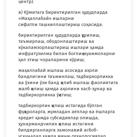
центр).
в) Қўмитага бириктирилган ҳудудларда
«Маҳаллабай» ишларни
сифатли ташкиллаштириш соҳасида:
бириктирилган ҳудудларда қурилиш,
таъмирлаш, ободонлаштириш ва
кўкаламзорлаштириш ишлари ҳамда
инфратузилма билан боғлиқ муаммоларни
ҳал этиш чораларини кўриш;
маҳаллабай ишлаш асосида аҳоли
бандлигини таъминлаш, тадбиркорликка
ва ўзини ўзи банд қилиб ишлаш фаолиятига
жалб қилиш ҳамда аҳолини касб-ҳунар ва
тадбиркорликка ўқитиш;
тадбиркорлик қилиш истагида бўлган
фуқароларга, жумладан аёллар ва ёшларга
кредит ҳамда субсидиялар олишда,
ҳунармандчилик қилиш истагини
билдирганларга замонавий асбоб-
ускуналар ҳамда мини-технологиялар