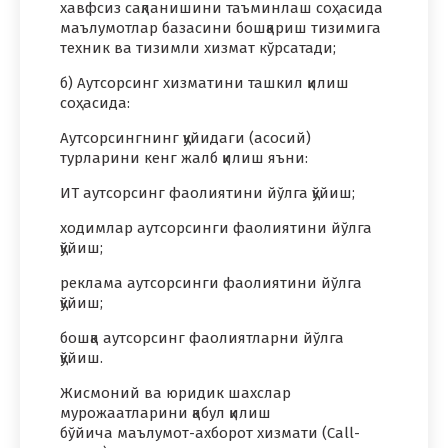
хавфсиз сақланишини таъминлаш соҳасида
маълумотлар базасини бошқариш тизимига
техник ва тизимли хизмат кўрсатади;
б) Аутсорсинг хизматини ташкил қилиш
соҳасида:
Аутсорсингнинг қуйидаги (асосий)
турларини кенг жалб қилиш яъни:
ИТ аутсорсинг фаолиятини йўлга қўйиш;
ходимлар аутсорсинги фаолиятини йўлга
қўйиш;
реклама аутсорсинги фаолиятини йўлга
қўйиш;
бошқа аутсорсинг фаолиятларни йўлга
қўйиш.
Жисмоний ва юридик шахслар
мурожаатларини қабул қилиш
бўйича маълумот-ахборот хизмати (Саll-