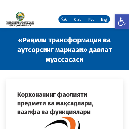
Open
Ўзб
Oʻzb
Рус
Eng
«Рақамли трансформация ва
аутсорсинг маркази» давлат
муассасаси
You are here:
Корхонанинг фаолияти
предмети ва ма
қ
садл
а
ри,
вазифа ва функциялари