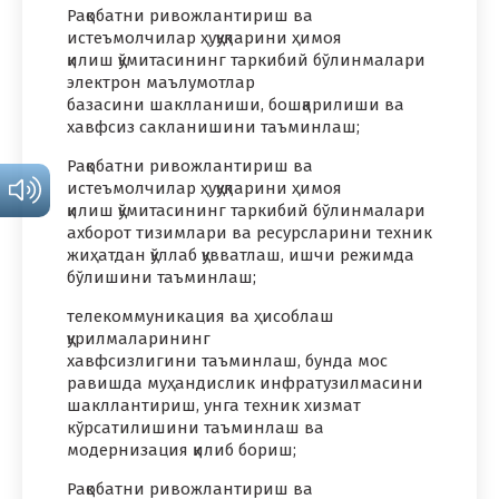
Рақобатни ривожлантириш ва
истеъмолчилар ҳуқуқларини ҳимоя
қилиш қўмитасининг таркибий бўлинмалари
электрон маълумотлар
базасини шаклланиши, бошқарилиши ва
хавфсиз сакланишини таъминлаш;
Рақобатни ривожлантириш ва
истеъмолчилар ҳуқуқларини ҳимоя
қилиш қўмитасининг таркибий бўлинмалари
ахборот тизимлари ва ресурсларини техник
жиҳатдан қўллаб қувватлаш, ишчи режимда
бўлишини таъминлаш;
телекоммуникация ва ҳисоблаш
қурилмаларининг
хавфсизлигини таъминлаш, бунда мос
равишда муҳандислик инфратузилмасини
шакллантириш, унга техник хизмат
кўрсатилишини таъминлаш ва
модернизация қилиб бориш;
Рақобатни ривожлантириш ва