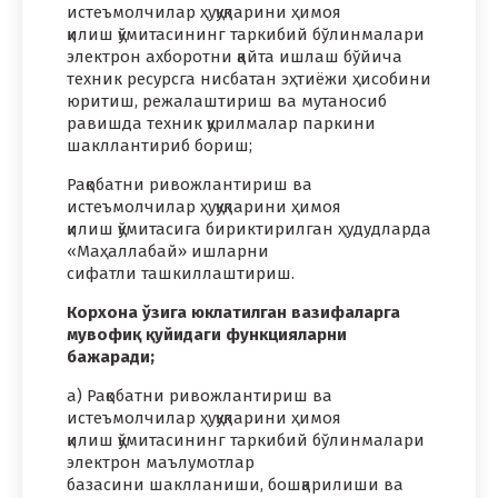
истеъмолчилар ҳуқуқларини ҳимоя
қилиш қўмитасининг таркибий бўлинмалари
электрон ахборотни қайта ишлаш бўйича
техник ресурсга нисбатан эҳтиёжи ҳисобини
юритиш, режалаштириш ва мутаносиб
равишда техник қурилмалар паркини
шакллантириб бориш;
Рақобатни ривожлантириш ва
истеъмолчилар ҳуқуқларини ҳимоя
қилиш қўмитасига бириктирилган ҳудудларда
«Маҳаллабай» ишларни
сифатли ташкиллаштириш.
Корхона
ў
зига
юклатилган вазифаларга
мувофи
қ
қ
уйидаги
функцияларни
ба
ж
аради
;
а) Рақобатни ривожлантириш ва
истеъмолчилар ҳуқуқларини ҳимоя
қилиш қўмитасининг таркибий бўлинмалари
электрон маълумотлар
базасини шаклланиши, бошқарилиши ва