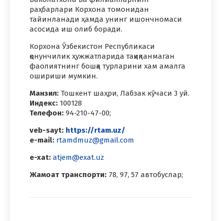
раҳбарлари Корхона томонидан
тайинланади ҳамда унинг ишончномаси
асосида иш олиб боради.
Корхона Ўзбекистон Республикаси
қонунчилик ҳужжатларида тақиқланмаган
фаолиятнинг бошқа турларини хам амалга
ошириши мумкин.
Манзил:
Тошкент шаҳри, Лабзак кўчаси 3 уй.
Индекс:
100128
Телефон:
94-210-47-00;
veb-sayt:
https://rtam.uz/
е-mail:
rtamdmuz@gmail.com
e-xat:
atjem@exat.uz
Жамоат транспорти:
78, 97, 57 автобуслар;