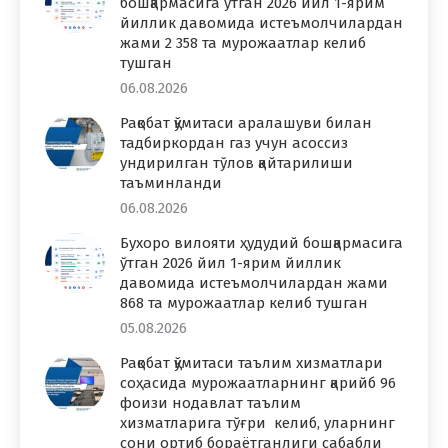
бошқармасига ўтган 2026 йил 1-ярим
йиллик давомида истеъмолчилардан
жами 2 358 та мурожаатлар келиб
тушган
06.08.2026
Рақобат қўмитаси аралашуви билан
тадбиркордан газ учун асоссиз
ундирилган тўлов қайтарилиши
таъминланди
06.08.2026
Бухоро вилояти ҳудудий бошқармасига
ўтган 2026 йил 1-ярим йиллик
давомида истеъмолчилардан жами
868 та мурожаатлар келиб тушган
05.08.2026
Рақобат қўмитаси таълим хизматлари
соҳасида мурожаатларнинг қарийб 96
фоизи нодавлат таълим
хизматларига тўғри келиб, уларнинг
сони ортиб бораётганлиги сабабли