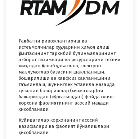
Рақобатни ривожлантириш ва
истеъмолчилар ҳуқуқларини ҳимоя қилиш
қўмитасининг таркибий бўлинмаларининг
ахборот тизимлари ва ресурсларини техник
жиҳатдан қўллаб қувватлаш, электрон
маълумотлар базасини шаклланиши,
бошқарилиши ва хавфсиз сакланишини
таъминлаш, шунингдек Уставида назарда
тутилган бошқа ишлар (хизматлар)ни
бажаришдан (кўрсатишдан) фойда олиш
корхона фаолиятининг асосий мақсади
ҳисобланади.
Қyйидагилар корхонанинг асосий
вазифалари ва фаолият йўналишлари
ҳисобланади: