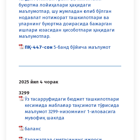
буюртма лойиҳалари ҳақидаги
маълумотлар, шу жумладан ғолиб бўлган
нодавлат нотижорат ташкилотлари ва
уларнинг буюртма доирасида бажарган
ишлари юзасидан ҳисоботлари ҳақидаги
маълумотлар.
ПҚ-447-сон
5-банд бўйича маълумот
2025 йил 4 чорак
3299
Ўз тасарруфидаги бюджет ташкилотлари
кесимида маблағлар тақсимоти тўғрисида
маълумот 3299-низомнинг 1-иловасига
мувофиқ шаклда
баланс
Харажатлар сметасининг ижроси