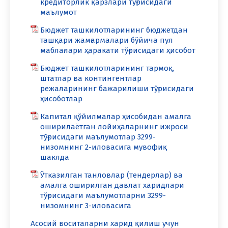
кредиторлик қарзлари тўғрисидаги
маълумот
Бюджет ташкилотларининг бюджетдан
ташқари жамғармалари бўйича пул
маблағлари ҳаракати тўғрисидаги ҳисобот
Бюджет ташкилотларининг тармоқ,
штатлар ва контингентлар
режаларининг бажарилиши тўғрисидаги
ҳисоботлар
Капитал қўйилмалар ҳисобидан амалга
оширилаётган лойиҳаларнинг ижроси
тўғрисидаги маълумотлар 3299-
низомнинг 2-иловасига мувофиқ
шаклда
Ўтказилган танловлар (тендерлар) ва
амалга оширилган давлат харидлари
тўғрисидаги маълумотларни 3299-
низомнинг 3-иловасига
Асосий воситаларни харид қилиш учун