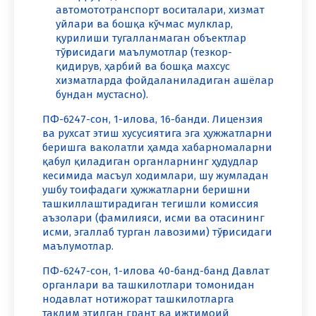
автомототранспорт воситалари, хизмат
уйлари ва бошқа кўчмас мулклар,
қурилиши тугалланмаган объектлар
тўғрисидаги маълумотлар (тезкор-
қидирув, ҳарбий ва бошқа махсус
хизматларда фойдаланиладиган ашёлар
бундан мустасно).
ПФ-6247-сон, 1-илова, 16-банди. Лицензия
ва рухсат этиш хусусиятига эга ҳужжатларни
беришга ваколатли ҳамда хабарномаларни
қабул қиладиган органларнинг ҳудудлар
кесимида масъул ходимлари, шу жумладан
ушбу тоифадаги ҳужжатларни беришни
ташкиллаштирадиган тегишли комиссия
аъзолари (фамилияси, исми ва отасининг
исми, эгаллаб турган лавозими) тўғрисидаги
маълумотлар.
ПФ-6247-сон, 1-илова 40-банд-банд Давлат
органлари ва ташкилотлари томонидан
нодавлат нотижорат ташкилотларга
тақдим этилган грант ва ижтимоий