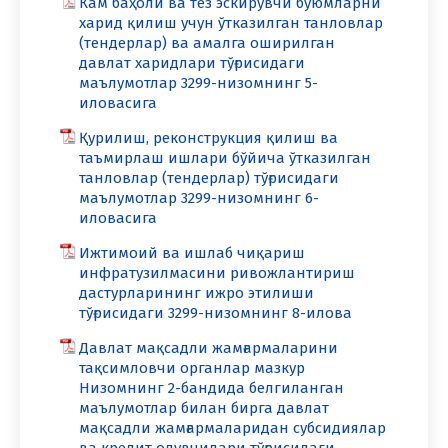
Кам баҳоли ва тез эскирувчи буюмларни
харид қилиш учун ўтказилган танловлар
(тендерлар) ва амалга оширилган
давлат харидлари тўғрисидаги
маълумотлар 3299-низомнинг 5-
иловасига
Қурилиш, реконструкция қилиш ва
таъмирлаш ишлари бўйича ўтказилган
танловлар (тендерлар) тўғрисидаги
маълумотлар 3299-низомнинг 6-
иловасига
Ижтимоий ва ишлаб чиқариш
инфратузилмасини ривожлантириш
дастурларининг ижро этилиши
тўғрисидаги 3299-низомнинг 8-илова
Давлат мақсадли жамғармаларини
тақсимловчи органлар мазкур
Низомнинг 2-бандида белгиланган
маълумотлар билан бирга давлат
мақсадли жамғармаларидан субсидиялар