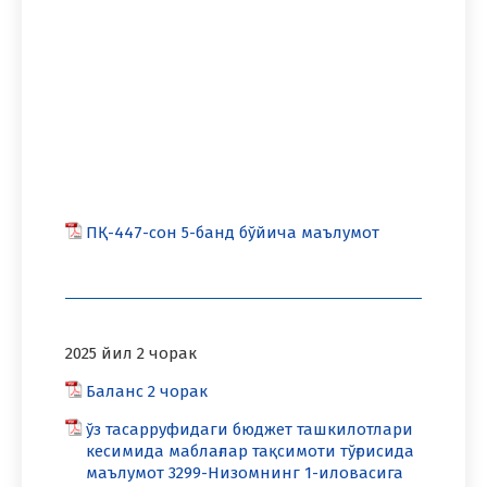
ПҚ-447-сон 5-банд бўйича маълумот
2025 йил 2 чорак
Баланс 2 чорак
ўз тасарруфидаги бюджет ташкилотлари
кесимида маблағлар тақсимоти тўғрисида
маълумот 3299-Низомнинг 1-иловасига