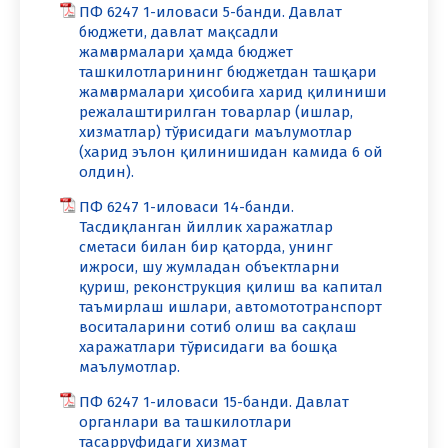
ПФ 6247 1-иловаси 5-банди. Давлат
бюджети, давлат мақсадли
жамғармалари ҳамда бюджет
ташкилотларининг бюджетдан ташқари
жамғармалари ҳисобига харид қилиниши
режалаштирилган товарлар (ишлар,
хизматлар) тўғрисидаги маълумотлар
(харид эълон қилинишидан камида 6 ой
олдин).
ПФ 6247 1-иловаси 14-банди.
Тасдиқланган йиллик харажатлар
сметаси билан бир қаторда, унинг
ижроси, шу жумладан объектларни
қуриш, реконструкция қилиш ва капитал
таъмирлаш ишлари, автомототранспорт
воситаларини сотиб олиш ва сақлаш
харажатлари тўғрисидаги ва бошқа
маълумотлар.
ПФ 6247 1-иловаси 15-банди. Давлат
органлари ва ташкилотлари
тасарруфидаги хизмат