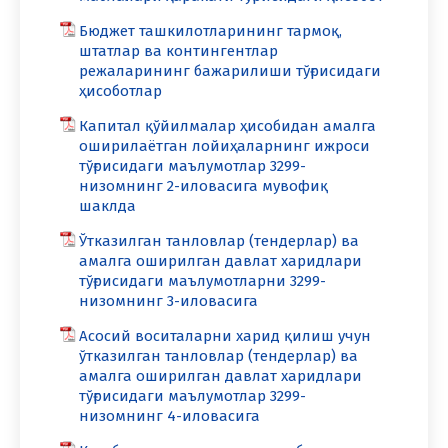
Бюджет ташкилотларининг тармоқ,
штатлар ва контингентлар
режаларининг бажарилиши тўғрисидаги
ҳисоботлар
Капитал қўйилмалар ҳисобидан амалга
оширилаётган лойиҳаларнинг ижроси
тўғрисидаги маълумотлар 3299-
низомнинг 2-иловасига мувофиқ
шаклда
Ўтказилган танловлар (тендерлар) ва
амалга оширилган давлат харидлари
тўғрисидаги маълумотларни 3299-
низомнинг 3-иловасига
Асосий воситаларни харид қилиш учун
ўтказилган танловлар (тендерлар) ва
амалга оширилган давлат харидлари
тўғрисидаги маълумотлар 3299-
низомнинг 4-иловасига