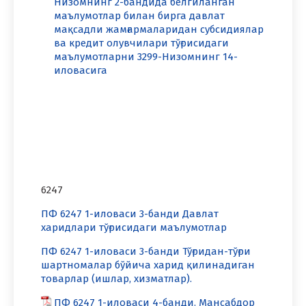
Низомнинг 2-бандида белгиланган
маълумотлар билан бирга давлат
мақсадли жамғармаларидан субсидиялар
ва кредит олувчилари тўғрисидаги
маълумотларни 3299-Низомнинг 14-
иловасига
6247
ПФ 6247 1-иловаси 3-банди Давлат
харидлари тўғрисидаги маълумотлар
ПФ 6247 1-иловаси 3-банди Тўғридан-тўғри
шартномалар бўйича харид қилинадиган
товарлар (ишлар, хизматлар).
ПФ 6247 1-иловаси 4-банди. Мансабдор