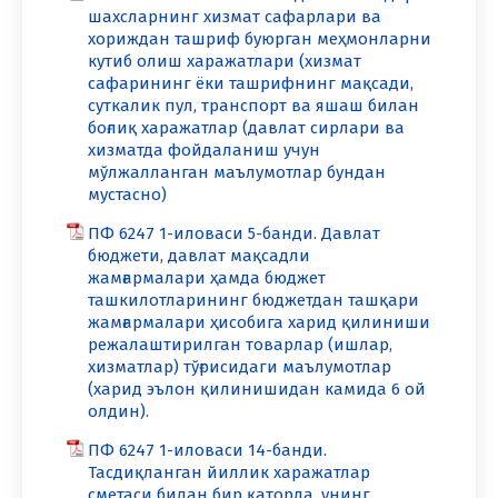
шахсларнинг хизмат сафарлари ва
хориждан ташриф буюрган меҳмонларни
кутиб олиш харажатлари (хизмат
сафарининг ёки ташрифнинг мақсади,
суткалик пул, транспорт ва яшаш билан
боғлиқ харажатлар (давлат сирлари ва
хизматда фойдаланиш учун
мўлжалланган маълумотлар бундан
мустасно)
ПФ 6247 1-иловаси 5-банди. Давлат
бюджети, давлат мақсадли
жамғармалари ҳамда бюджет
ташкилотларининг бюджетдан ташқари
жамғармалари ҳисобига харид қилиниши
режалаштирилган товарлар (ишлар,
хизматлар) тўғрисидаги маълумотлар
(харид эълон қилинишидан камида 6 ой
олдин).
ПФ 6247 1-иловаси 14-банди.
Тасдиқланган йиллик харажатлар
сметаси билан бир қаторда, унинг