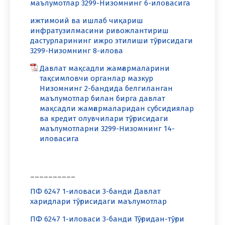
маълумотлар 3299-Низомнинг 6-иловасига
ижтимоий ва ишлаб чиқариш
инфратузилмасини ривожлантириш
дастурларининг ижро этилиши тўғрисидаги
3299-Низомнинг 8-илова
Давлат мақсадли жамғармаларини
тақсимловчи органлар мазкур
Низомнинг 2-бандида белгиланган
маълумотлар билан бирга давлат
мақсадли жамғармаларидан субсидиялар
ва кредит олувчилари тўғрисидаги
маълумотларни 3299-Низомнинг 14-
иловасига
__________
ПФ 6247 1-иловаси 3-банди Давлат
харидлари тўғрисидаги маълумотлар
ПФ 6247 1-иловаси 3-банди Тўғридан-тўғри