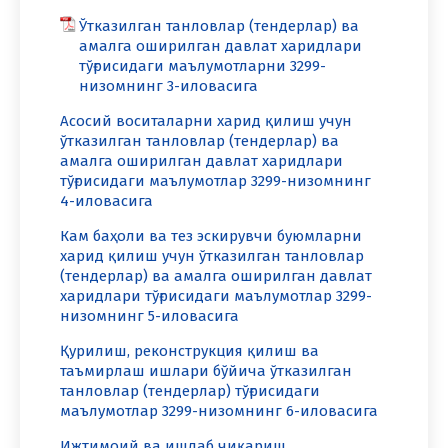
Ўтказилган танловлар (тендерлар) ва
амалга оширилган давлат харидлари
тўғрисидаги маълумотларни 3299-
низомнинг 3-иловасига
Асосий воситаларни харид қилиш учун
ўтказилган танловлар (тендерлар) ва
амалга оширилган давлат харидлари
тўғрисидаги маълумотлар 3299-низомнинг
4-иловасига
Кам баҳоли ва тез эскирувчи буюмларни
харид қилиш учун ўтказилган танловлар
(тендерлар) ва амалга оширилган давлат
харидлари тўғрисидаги маълумотлар 3299-
низомнинг 5-иловасига
Қурилиш, реконструкция қилиш ва
таъмирлаш ишлари бўйича ўтказилган
танловлар (тендерлар) тўғрисидаги
маълумотлар 3299-низомнинг 6-иловасига
Ижтимоий ва ишлаб чиқариш