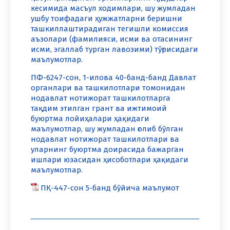
кесимида масъул ходимлари, шу жумладан
ушбу тоифадаги ҳужжатларни беришни
ташкиллаштирадиган тегишли комиссия
аъзолари (фамилияси, исми ва отасининг
исми, эгаллаб турган лавозими) тўғрисидаги
маълумотлар.
ПФ-6247-сон, 1-илова 40-банд-банд Давлат
органлари ва ташкилотлари томонидан
нодавлат нотижорат ташкилотларга
тақдим этилган грант ва ижтимоий
буюртма лойиҳалари ҳақидаги
маълумотлар, шу жумладан ғолиб бўлган
нодавлат нотижорат ташкилотлари ва
уларнинг буюртма доирасида бажарган
ишлари юзасидан ҳисоботлари ҳақидаги
маълумотлар.
ПҚ-447-сон 5-банд бўйича маълумот