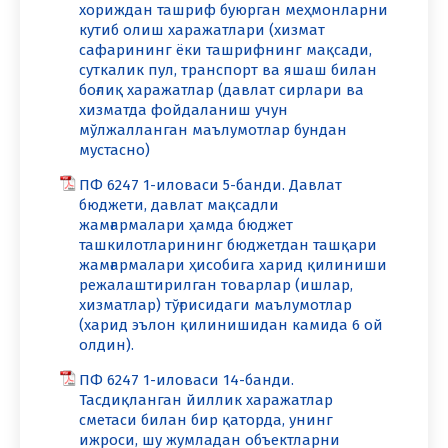
хориждан ташриф буюрган меҳмонларни
кутиб олиш харажатлари (хизмат
сафарининг ёки ташрифнинг мақсади,
суткалик пул, транспорт ва яшаш билан
боғлиқ харажатлар (давлат сирлари ва
хизматда фойдаланиш учун
мўлжалланган маълумотлар бундан
мустасно)
ПФ 6247 1-иловаси 5-банди. Давлат
бюджети, давлат мақсадли
жамғармалари ҳамда бюджет
ташкилотларининг бюджетдан ташқари
жамғармалари ҳисобига харид қилиниши
режалаштирилган товарлар (ишлар,
хизматлар) тўғрисидаги маълумотлар
(харид эълон қилинишидан камида 6 ой
олдин).
ПФ 6247 1-иловаси 14-банди.
Тасдиқланган йиллик харажатлар
сметаси билан бир қаторда, унинг
ижроси, шу жумладан объектларни