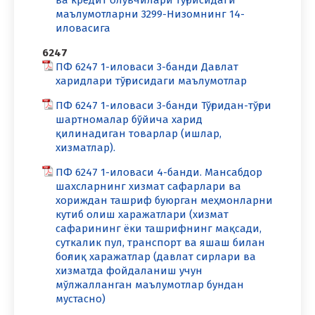
ва кредит олувчилари тўғрисидаги
маълумотларни 3299-Низомнинг 14-
иловасига
6247
ПФ 6247 1-иловаси 3-банди Давлат
харидлари тўғрисидаги маълумотлар
ПФ 6247 1-иловаси 3-банди Тўғридан-тўғри
шартномалар бўйича харид
қилинадиган товарлар (ишлар,
хизматлар).
ПФ 6247 1-иловаси 4-банди. Мансабдор
шахсларнинг хизмат сафарлари ва
хориждан ташриф буюрган меҳмонларни
кутиб олиш харажатлари (хизмат
сафарининг ёки ташрифнинг мақсади,
суткалик пул, транспорт ва яшаш билан
боғлиқ харажатлар (давлат сирлари ва
хизматда фойдаланиш учун
мўлжалланган маълумотлар бундан
мустасно)