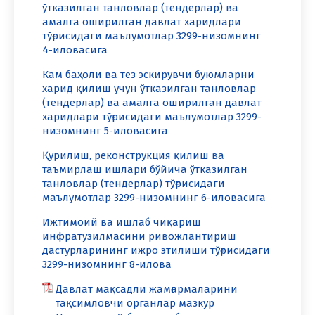
ўтказилган танловлар (тендерлар) ва
амалга оширилган давлат харидлари
тўғрисидаги маълумотлар 3299-низомнинг
4-иловасига
Кам баҳоли ва тез эскирувчи буюмларни
харид қилиш учун ўтказилган танловлар
(тендерлар) ва амалга оширилган давлат
харидлари тўғрисидаги маълумотлар 3299-
низомнинг 5-иловасига
Қурилиш, реконструкция қилиш ва
таъмирлаш ишлари бўйича ўтказилган
танловлар (тендерлар) тўғрисидаги
маълумотлар 3299-низомнинг 6-иловасига
Ижтимоий ва ишлаб чиқариш
инфратузилмасини ривожлантириш
дастурларининг ижро этилиши тўғрисидаги
3299-низомнинг 8-илова
Давлат мақсадли жамғармаларини
тақсимловчи органлар мазкур