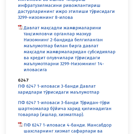
инфратузилмасини ривожлантириш
дастурларининг ижро этилиши тўғрисидаги
3299-низомнинг 8-илова
Давлат мақсадли жамғармаларини
тақсимловчи органлар мазкур
Низомнинг 2-бандида белгиланган
маълумотлар билан бирга давлат
мақсадли жамғармаларидан субсидиялар
ва кредит олувчилари тўғрисидаги
маълумотларни 3299-Низомнинг 14-
иловасига
6247
ПФ 6247 1-иловаси 3-банди Давлат
харидлари тўғрисидаги маълумотлар
ПФ 6247 1-иловаси 3-банди Тўғридан-тўғри
шартномалар бўйича харид қилинадиган
товарлар (ишлар, хизматлар).
ПФ 6247 1-иловаси 4-банди. Мансабдор
шахсларнинг хизмат сафарлари ва