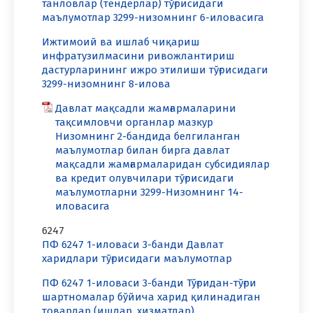
танловлар (тендерлар) тўғрисидаги
маълумотлар 3299-низомнинг 6-иловасига
Ижтимоий ва ишлаб чиқариш
инфратузилмасини ривожлантириш
дастурларининг ижро этилиши тўғрисидаги
3299-низомнинг 8-илова
Давлат мақсадли жамғармаларини
тақсимловчи органлар мазкур
Низомнинг 2-бандида белгиланган
маълумотлар билан бирга давлат
мақсадли жамғармаларидан субсидиялар
ва кредит олувчилари тўғрисидаги
маълумотларни 3299-Низомнинг 14-
иловасига
6247
ПФ 6247 1-иловаси 3-банди Давлат
харидлари тўғрисидаги маълумотлар
ПФ 6247 1-иловаси 3-банди Тўғридан-тўғри
шартномалар бўйича харид қилинадиган
товарлар (ишлар, хизматлар).