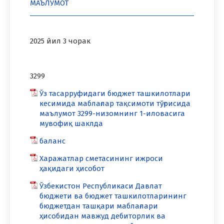
МАЪЛУМОТ
2025 йил 3 чорак
3299
Ўз тасарруфидаги бюджет ташкилотлари
кесимида маблағлар тақсимоти тўғрисида
маълумот 3299-низомнинг 1-иловасига
мувофиқ шаклда
баланс
Харажатлар сметасининг ижроси
ҳақидаги ҳисобот
Ўзбекистон Республикаси Давлат
бюджети ва бюджет ташкилотларининг
бюджетдан ташқари маблағлари
ҳисобидан мавжуд дебиторлик ва