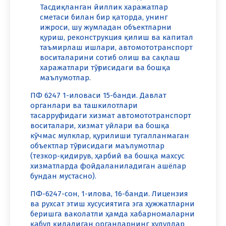
Тасдиқланган йиллик харажатлар
сметаси билан бир қаторда, унинг
ижроси, шу жумладан объектларни
қуриш, реконструкция қилиш ва капитал
таъмирлаш ишлари, автомототранспорт
воситаларини сотиб олиш ва сақлаш
харажатлари тўғрисидаги ва бошқа
маълумотлар.
ПФ 6247 1-иловаси 15-банди. Давлат
органлари ва ташкилотлари
тасарруфидаги хизмат автомототранспорт
воситалари, хизмат уйлари ва бошқа
кўчмас мулклар, қурилиши тугалланмаган
объектлар тўғрисидаги маълумотлар
(тезкор-қидирув, ҳарбий ва бошқа махсус
хизматларда фойдаланиладиган ашёлар
бундан мустасно).
ПФ-6247-сон, 1-илова, 16-банди. Лицензия
ва рухсат этиш хусусиятига эга ҳужжатларни
беришга ваколатли ҳамда хабарномаларни
қабул қиладиган органларнинг ҳудудлар