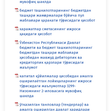
мувофиқ шаклда
бюджет ташкилотларининг бюджетдан
ташқари жамғармалари бўйича пул
маблағлари ҳаракати тўғрисидаги ҳисобот
харажатлар сметасининг ижроси
ҳақидаги ҳисобот
Ўзбекистон Республикаси Давлат
бюджети ва бюджет ташкилотларининг
бюджетдан ташқари маблағлари
ҳисобидан мавжуд дебиторлик ва
кредиторлик қарзлари тўғрисидаги
маълумот
капитал қўйилмалар ҳисобидан амалга
оширилаётган лойиҳаларнинг ижроси
тўғрисидаги маълумотлар 3299-
Низомнинг 2-иловасига мувофиқ
шаклда
ўтказилган танловлар (тендерлар) ва
амалга оширилган давлат харидлари