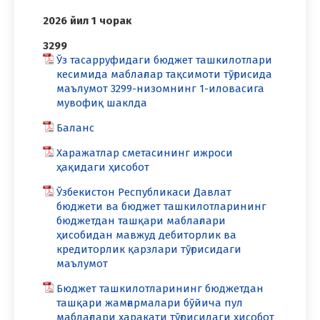
2026 йил 1 чорак
3299
Ўз тасарруфидаги бюджет ташкилотлари
кесимида маблағлар тақсимоти тўғрисида
маълумот 3299-низомнинг 1-иловасига
мувофиқ шаклда
Баланс
Харажатлар сметасининг ижроси
ҳақидаги ҳисобот
Ўзбекистон Республикаси Давлат
бюджети ва бюджет ташкилотларининг
бюджетдан ташқари маблағлари
ҳисобидан мавжуд дебиторлик ва
кредиторлик қарзлари тўғрисидаги
маълумот
Бюджет ташкилотларининг бюджетдан
ташқари жамғармалари бўйича пул
маблағлари ҳаракати тўғрисидаги ҳисобот