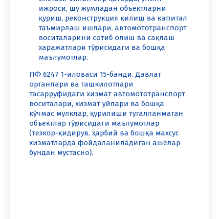
ижроси, шу жумладан объектларни
қуриш, реконструкция қилиш ва капитал
таъмирлаш ишлари, автомототранспорт
воситаларини сотиб олиш ва сақлаш
харажатлари тўғрисидаги ва бошқа
маълумотлар.
ПФ 6247 1-иловаси 15-банди. Давлат
органлари ва ташкилотлари
тасарруфидаги хизмат автомототранспорт
воситалари, хизмат уйлари ва бошқа
кўчмас мулклар, қурилиши тугалланмаган
объектлар тўғрисидаги маълумотлар
(тезкор-қидирув, ҳарбий ва бошқа махсус
хизматларда фойдаланиладиган ашёлар
бундан мустасно).