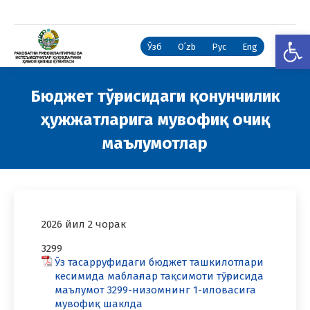
Open
Ўзб
Oʻzb
Рус
Eng
Бюджет тўғрисидаги қонунчилик
ҳужжатларига мувофиқ очиқ
маълумотлар
You are here:
2026 йил 2 чорак
3299
Ўз тасарруфидаги бюджет ташкилотлари
кесимида маблағлар тақсимоти тўғрисида
маълумот 3299-низомнинг 1-иловасига
мувофиқ шаклда