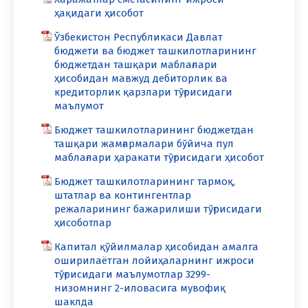
ҳақидаги ҳисобот
Ўзбекистон Республикаси Давлат
бюджети ва бюджет ташкилотларининг
бюджетдан ташқари маблағлари
ҳисобидан мавжуд дебиторлик ва
кредиторлик қарзлари тўғрисидаги
маълумот
Бюджет ташкилотларининг бюджетдан
ташқари жамғармалари бўйича пул
маблағлари ҳаракати тўғрисидаги ҳисобот
Бюджет ташкилотларининг тармоқ,
штатлар ва контингентлар
режаларининг бажарилиши тўғрисидаги
ҳисоботлар
Капитал қўйилмалар ҳисобидан амалга
оширилаётган лойиҳаларнинг ижроси
тўғрисидаги маълумотлар 3299-
низомнинг 2-иловасига мувофиқ
шаклда