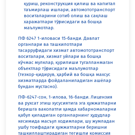
қуриш, реконструкция қилиш ва капитал
таъмирлаш ишлари, автомототранспорт
воситаларини сотиб олиш ва сақлаш
харажатлари тўғрисидаги ва бошқа
маълумотлар.
ПФ 6247 1-иловаси 15-банди. Давлат
органлари ва ташкилотлари
тасарруфидаги хизмат автомототранспорт
воситалари, хизмат уйлари ва бошқа
кўчмас мулклар, қурилиши тугалланмаган
объектлар тўғрисидаги маълумотлар
(тезкор-қидирув, ҳарбий ва бошқа махсус
хизматларда фойдаланиладиган ашёлар
бундан мустасно).
ПФ-6247-сон, 1-илова, 16-банди. Лицензия
ва рухсат этиш хусусиятига эга ҳужжатларни
беришга ваколатли ҳамда хабарномаларни
қабул қиладиган органларнинг ҳудудлар
кесимида масъул ходимлари, шу жумладан
ушбу тоифадаги ҳужжатларни беришни
ташкиллаштирадиган тегишли комиссия