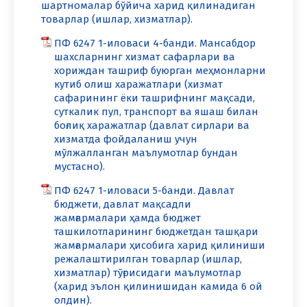
шартномалар бўйича харид қилинадиган
товарлар (ишлар, хизматлар).
ПФ 6247 1-иловаси 4-банди. Мансабдор
шахсларнинг хизмат сафарлари ва
хориждан ташриф буюрган меҳмонларни
кутиб олиш харажатлари (хизмат
сафарининг ёки ташрифнинг мақсади,
суткалик пул, транспорт ва яшаш билан
боғлиқ харажатлар (давлат сирлари ва
хизматда фойдаланиш учун
мўлжалланган маълумотлар бундан
мустасно).
ПФ 6247 1-иловаси 5-банди. Давлат
бюджети, давлат мақсадли
жамғармалари ҳамда бюджет
ташкилотларининг бюджетдан ташқари
жамғармалари ҳисобига харид қилиниши
режалаштирилган товарлар (ишлар,
хизматлар) тўғрисидаги маълумотлар
(харид эълон қилинишидан камида 6 ой
олдин).