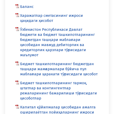
Баланс
Харажатлар сметасининг ижроси
ҳақидаги ҳисобот
Ўзбекистон Республикаси Давлат
бюджети ва бюджет ташкилотларининг
бюджетдан ташқари маблағлари
ҳисобидан мавжуд дебиторлик ва
кредиторлик қарзлари тўғрисидаги
маълумот
Бюджет ташкилотларининг бюджетдан
ташқари жамғармалари бўйича пул
маблағлари ҳаракати тўғрисидаги ҳисобот
Бюджет ташкилотларининг тармоқ,
штатлар ва контингентлар
режаларининг бажарилиши тўғрисидаги
ҳисоботлар
Капитал қўйилмалар ҳисобидан амалга
оширилаётган лойиҳаларнинг ижроси