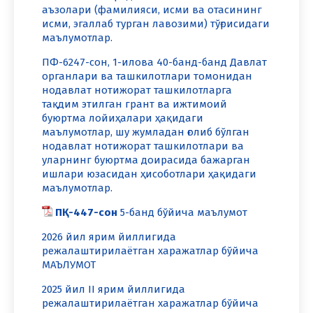
аъзолари (фамилияси, исми ва отасининг
исми, эгаллаб турган лавозими) тўғрисидаги
маълумотлар.
ПФ-6247-сон, 1-илова 40-банд-банд Давлат
органлари ва ташкилотлари томонидан
нодавлат нотижорат ташкилотларга
тақдим этилган грант ва ижтимоий
буюртма лойиҳалари ҳақидаги
маълумотлар, шу жумладан ғолиб бўлган
нодавлат нотижорат ташкилотлари ва
уларнинг буюртма доирасида бажарган
ишлари юзасидан ҳисоботлари ҳақидаги
маълумотлар.
ПҚ-447-сон
5-банд бўйича маълумот
2026 йил ярим йиллигида
режалаштирилаётган харажатлар бўйича
МАЪЛУМОТ
2025 йил II ярим йиллигида
режалаштирилаётган харажатлар бўйича