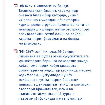
ПФ 6247 1-иловаси 14-банди.
Тасдиқланган йиллик харажатлар
сметаси билан бир қаторда, унинг
ижроси, шу жумладан объектларни
қуриш, реконструкция қилиш ва капитал
таъмирлаш ишлари, автомототранспорт
воситаларини сотиб олиш ва сақлаш
харажатлари тўғрисидаги ва бошқа
маълумотлар.
ПФ-6247-сон, 1-илова, 16-банди.
Лицензия ва рухсат этиш хусусиятига эга
ҳужжатларни беришга ваколатли ҳамда
хабарномаларни қабул қиладиган
органларнинг ҳудудлар кесимида масъул
ходимлари, шу жумладан ушбу
тоифадаги ҳужжатларни беришни
ташкиллаштирадиган тегишли комиссия
аъзолари (фамилияси, исми ва
отасининг исми, эгаллаб турган
лавозими) тўғрисидаги маълумотлар.