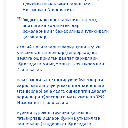
тўғрисидаги маълумотларни 3299-
Низомнинг 3-иловасига
бюджет ташкилотларининг тармоқ,
штатлар ва контингентлар
режаларининг бажарилиши тўғрисидаги
ҳисоботлар
асосий воситаларни харид қилиш учун
ўтказилган танловлар (тендерлар) ва
амалга оширилган давлат харидлари
тўғрисидаги маълумотлар 3299-Низомнинг
4-иловасига
кам баҳоли ва тез эскирувчи буюмларни
харид қилиш учун ўтказилган танловлар
(тендерлар) ва амалга оширилган давлат
харидлари тўғрисидаги маълумотлар 3299-
Низомнинг 5-иловасига
қурилиш, реконструкция қилиш ва
таъмирлаш ишлари бўйича ўтказилган
танловлар (тендерлар) тўғрисидаги