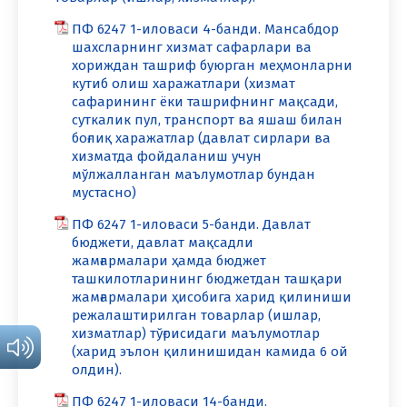
ПФ 6247 1-иловаси 4-банди. Мансабдор
шахсларнинг хизмат сафарлари ва
хориждан ташриф буюрган меҳмонларни
кутиб олиш харажатлари (хизмат
сафарининг ёки ташрифнинг мақсади,
суткалик пул, транспорт ва яшаш билан
боғлиқ харажатлар (давлат сирлари ва
хизматда фойдаланиш учун
мўлжалланган маълумотлар бундан
мустасно)
ПФ 6247 1-иловаси 5-банди. Давлат
бюджети, давлат мақсадли
жамғармалари ҳамда бюджет
ташкилотларининг бюджетдан ташқари
жамғармалари ҳисобига харид қилиниши
режалаштирилган товарлар (ишлар,
хизматлар) тўғрисидаги маълумотлар
(харид эълон қилинишидан камида 6 ой
олдин).
ПФ 6247 1-иловаси 14-банди.