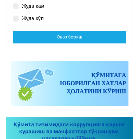
Жуда кам
Жуда кўп
Овоз бериш