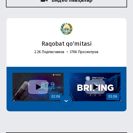
Видео лавҳалар
Raqobat qo‘mitasi
2.2K Подписчиков
•
370K Просмотров
02:06
03:06