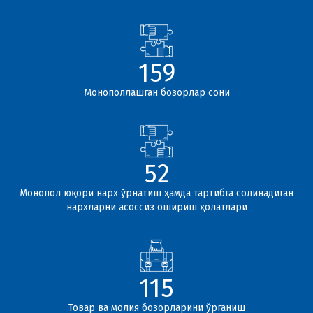
159
Монополлашган бозорлар сони
52
Монопол юқори нарх ўрнатиш ҳамда тартибга солинадиган
нархларни асоссиз ошириш ҳолатлари
115
Товар ва молия бозорларини ўрганиш