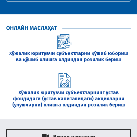
ОНЛАЙН МАСЛАҲАТ
Хўжалик юритувчи субъектларни қўшиб юбориш
ва қўшиб олишга олдиндан розилик бериш
Хўжалик юритувчи субъектларнинг устав
фондидаги (устав капиталидаги) акцияларни
(улушларни) олишга олдиндан розилик бериш