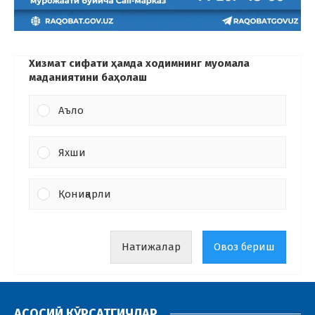
Хизмат сифати ҳамда ходимнинг муомала
маданиятини баҳолаш
Аъло
Яхши
Қониқарли
Натижалар
Овоз бериш
АСОСИЙ КЎРСАТГИЧЛАР