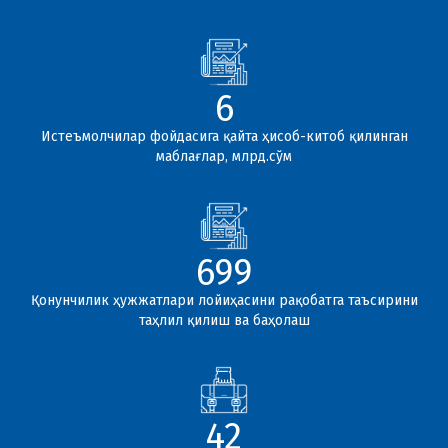
6
Истеъмолчилар фойдасига қайта ҳисоб-китоб қилинган
маблағлар, млрд.сўм
700
Қонунчилик ҳужжатлари лойиҳасини рақобатга таъсирини
таҳлил қилиш ва баҳолаш
42