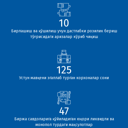
10
Бирлашиш ва қўшилиш учун дастлабки розилик бериш
тўғрисидаги аризалар кўриб чиқиш
125
Устун мавқени эгаллаб турган корхоналар сони
47
Биржа савдоларига қўйиладиган юқори ликвидли ва
монопол турдаги маҳсулотлар