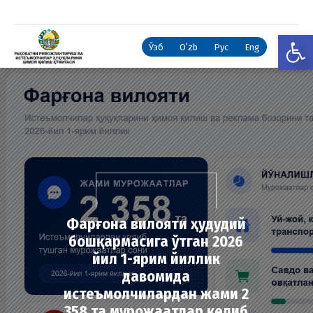
Open
Ўзб
Oʻzb
Рус
Eng
Фарғона вилояти ҳудудий
бошқармасига ўтган 2026
йил 1-ярим йиллик
давомида
истеъмолчилардан жами 2
358 та мурожаатлар келиб