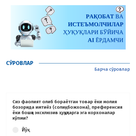
СЎРОВЛАР
Барча сўровлар
Сиз фаолият олиб бораётган товар ёки молия
бозорида имтиёз (солиқ, божхона), преференсия
ёки бошқа эксклюзив ҳуқуқларга эга корхоналар
кўпми?
Йўқ