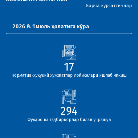
Барча кўрсатгичлар
2026 й. 1 июль ҳолатига кўра
17
Норматив-ҳуқуқий ҳужжатлар лойиҳалари ишлаб чиқиш
294
Фуқаро ва тадбиркорлар билан учрашув