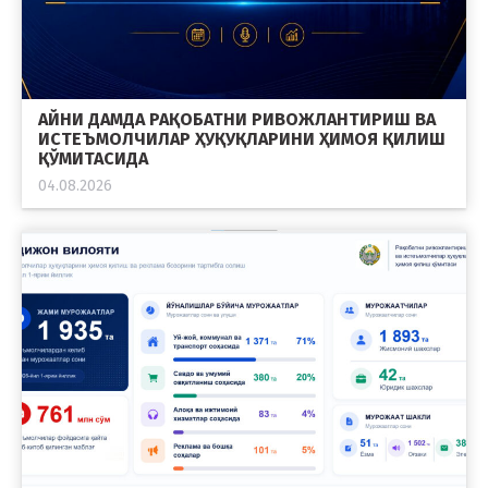
АЙНИ ДАМДА РАҚОБАТНИ РИВОЖЛАНТИРИШ ВА
ИСТЕЪМОЛЧИЛАР ҲУҚУҚЛАРИНИ ҲИМОЯ ҚИЛИШ
ҚЎМИТАСИДА
04.08.2026