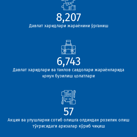
8,207
Давлат харидлари жараёнини ўрганиш
6,745
Давлат харидлари ва танлов савдолари жараёнларида
қонун бузилиш ҳолатлари
57
Акция ва улушларни сотиб олишга олдиндан розилик олиш
тўғрисидаги аризалар кўриб чиқиш