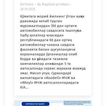
Bo'limsiz
By
Raqobat qo'mitasi
28.10.2025
Қўмитага жорий йилнинг ўтган вақти
давомида келиб тушган
мурожаатлардан 350 дан ортиғи
автомобиллар савдосига тааллуқли.
Ушбу ҳолатлар юзасидан
республикадаги 60 дан ортиқ
автомобиллар чакана савдоси
фаолияти билан шуғулланувчи
корхоналарда ўрганишлар олиб
борди ва қуйидаги тизимли
камчиликлар аниқланди: 5 та
автосалонда сервис маркази мавжуд
эмас. Мисол учун, Сурхондарё
вилоятидаги «Roodell» МЧЖ ва
«Riteyl» МЧЖ автосалонларидаги
KIA,…