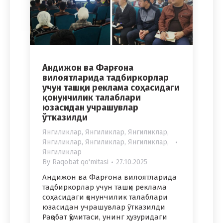
Андижон ва Фарғона
вилоятларида тадбиркорлар
учун ташқи реклама соҳасидаги
қонунчилик талаблари
юзасидан учрашувлар
ўтказилди
Янгиликлар
,
Янгиликлар
,
Янгиликлар
,
Янгиликлар
,
Янгиликлар
,
Янгиликлар
,
Янгиликлар
By
Raqobat qo'mitasi
27.10.2025
Андижон ва Фарғона вилоятларида
тадбиркорлар учун ташқи реклама
соҳасидаги қонунчилик талаблари
юзасидан учрашувлар ўтказилди
Рақобат қўмитаси, унинг ҳузуридаги