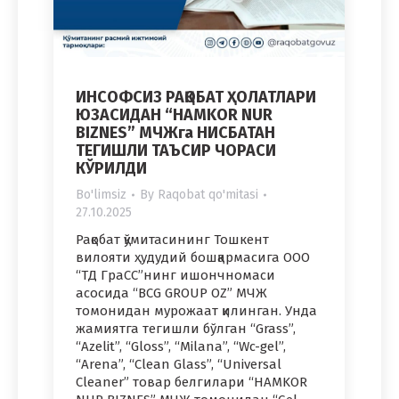
ИНСОФСИЗ РАҚОБАТ ҲОЛАТЛАРИ
ЮЗАСИДАН “HAMKOR NUR
BIZNES” МЧЖга НИСБАТАН
ТЕГИШЛИ ТАЪСИР ЧОРАСИ
КЎРИЛДИ
Bo'limsiz
By
Raqobat qo'mitasi
27.10.2025
Рақобат қўмитасининг Тошкент
вилояти ҳудудий бошқармасига OOO
“ТД ГраСС”нинг ишончномаси
асосида “BCG GROUP OZ” МЧЖ
томонидан мурожаат қилинган. Унда
жамиятга тегишли бўлган “Grass”,
“Azelit”, “Gloss”, “Milana”, “Wc-gel”,
“Arena”, “Clean Glass”, “Universal
Cleaner” товар белгилари “HAMKOR