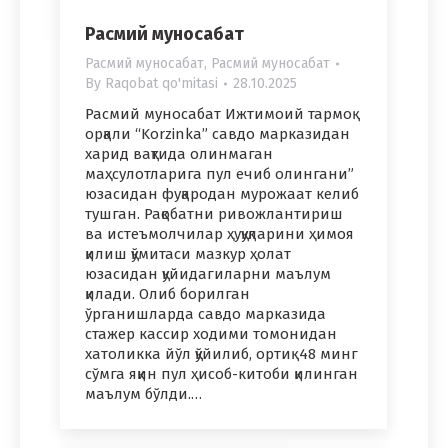
Расмий муносабат
Расмий муносабат
,
Расмий муносабат
By
Raqobat qo'mitasi
28.10.2025
Расмий муносабат Ижтимоий тармоқ
орқали “Korzinka” савдо марказидан
харид вақтида олинмаган
маҳсулотларига пул ечиб олингани”
юзасидан фуқародан мурожаат келиб
тушган. Рақобатни ривожлантириш
ва истеъмолчилар ҳуқуқларини ҳимоя
қилиш қўмитаси мазкур ҳолат
юзасидан қуйидагиларни маълум
қилади. Олиб борилган
ўрганишларда савдо марказида
стажер кассир ходими томонидан
хатоликка йўл қўйилиб, ортиқ 48 минг
сўмга яқин пул ҳисоб-китоби қилинган
маълум бўлди.…