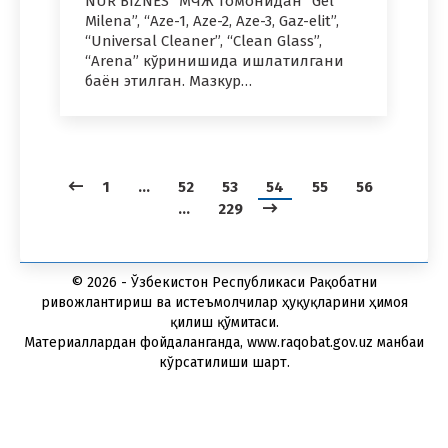
NUR BIZNES” МЧЖ томонидан “Gel
Milena”, “Aze-1, Aze-2, Aze-3, Gaz-elit”,
“Universal Cleaner”, “Clean Glass”,
“Arena” кўринишида ишлатилгани
баён этилган. Мазкур…
1
…
52
53
54
55
56
…
229
© 2026 - Ўзбекистон Республикаси Рақобатни
ривожлантириш ва истеъмолчилар ҳуқуқларини ҳимоя
қилиш қўмитаси.
Материаллардан фойдаланганда, www.raqobat.gov.uz манбаи
кўрсатилиши шарт.