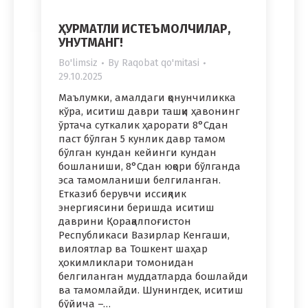
ҲУРМАТЛИ ИСТЕЪМОЛЧИЛАР,
УНУТМАНГ!
Bo'limsiz
By
Raqobat qo'mitasi
29.10.2025
Маълумки, амалдаги қонунчиликка
кўра, иситиш даври ташқи ҳавонинг
ўртача суткалик ҳарорати 8°Сдан
паст бўлган 5 кунлик давр тамом
бўлган кундан кейинги кундан
бошланиши, 8°Сдан юқори бўлганда
эса тамомланиши белгиланган.
Етказиб берувчи иссиқлик
энергиясини беришда иситиш
даврини Қорақалпоғистон
Республикаси Вазирлар Кенгаши,
вилоятлар ва Тошкент шаҳар
ҳокимликлари томонидан
белгиланган муддатларда бошлайди
ва тамомлайди. Шунингдек, иситиш
бўйича –…