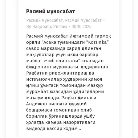
Расмий муносабат
Расмий муносабат
,
Расмий муносабат
By
Raqobat qo'mitasi
30.10.2025
Расмий муносабат Ижтимоий тармоқ
орқали “Асака туманидаги “Korzinka”
савдо марказида харид қилинган
маҳсулотлар учун икки баробар
маблағ ечиб олингани” юзасидан
фуқаронинг мурожаати қолдирилган.
Рақобатни ривожлантириш ва
истеъмолчилар ҳуқуқларини ҳимоя
қилиш қўмитаси томонидан мазкур
мурожаат юзасидан қуйдигиларни
маълум қилади. Рақобат қўмитаси
Андижон вилояти ҳудудий
бошқармаси томонидан олиб
борилган ўрганишларда ушбу
ҳолатда камера назоратидаги
видеода кассир ходим…