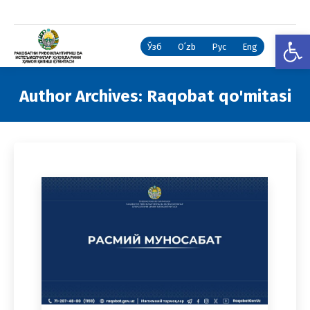
Open
Ўзб
Oʻzb
Рус
Eng
Author Archives:
Raqobat qo'mitasi
You are here: