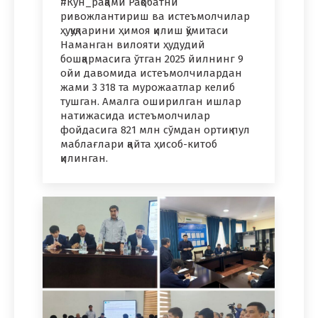
#Кун_рақами Рақобатни
ривожлантириш ва истеъмолчилар
ҳуқуқларини ҳимоя қилиш қўмитаси
Наманган вилояти ҳудудий
бошқармасига ўтган 2025 йилнинг 9
ойи давомида истеъмолчилардан
жами 3 318 та мурожаатлар келиб
тушган. Амалга оширилган ишлар
натижасида истеъмолчилар
фойдасига 821 млн сўмдан ортиқ пул
маблағлари қайта ҳисоб-китоб
қилинган.