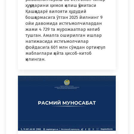
ҳуқуқларини ҳимоя қилиш қўмитаси
Қашқадарё вилояти ҳудудий
бошқармасига ўтган 2025 йилнинг 9
ойи давомида истеъмолчилардан
жами 4 729 та мурожаатлар келиб
тушган. Амалга оширилган ишлар
натижасида истеъмолчилар
фойдасига 601 млн сўмдан ортиқ пул
маблағлари қайта ҳисоб-китоб
қилинган.