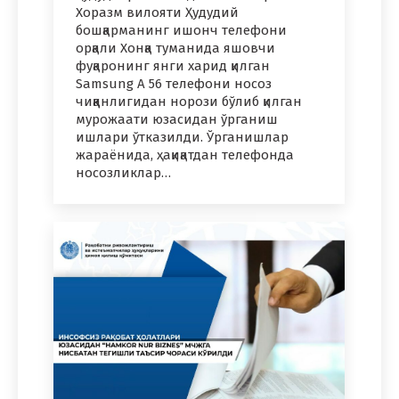
Хоразм вилояти Ҳудудий
бошқарманинг ишонч телефони
орқали Хонқа туманида яшовчи
фуқаронинг янги харид қилган
Samsung A 56 телефони носоз
чиққанлигидан норози бўлиб қилган
мурожаати юзасидан ўрганиш
ишлари ўтказилди. Ўрганишлар
жараёнида, ҳақиқатдан телефонда
носозликлар…