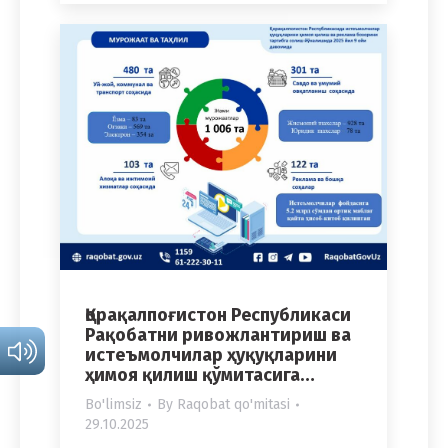
Қорақалпоғистон Республикаси
Рақобатни ривожлантириш ва
истеъмолчилар ҳуқуқларини
ҳимоя қилиш қўмитасига…
Bo'limsiz
By
Raqobat qo'mitasi
29.10.2025