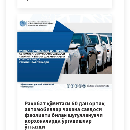
Рақобат қўмитаси 60 дан ортиқ
автомобиллар чакана савдоси
фаолияти билан шуғулланувчи
корхоналарда ўрганишлар
ўтказди