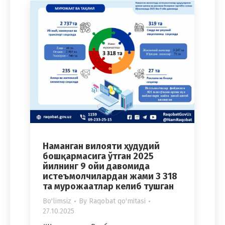
Наманган вилояти ҳудудий
бошқармасига ўтган 2025
йилнинг 9 ойи давомида
истеъмолчилардан жами 3 318
та мурожаатлар келиб тушган
Bo'limsiz
By
Raqobat qo'mitasi
27.10.2025