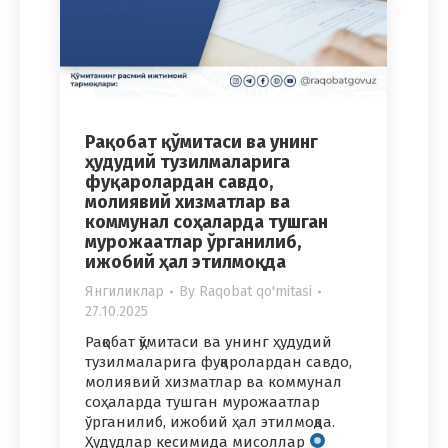
Рақобат қўмитаси ва унинг
ҳудудий тузилмаларига
фуқаролардан савдо,
молиявий хизматлар ва
коммунал соҳаларда тушган
мурожаатлар ўрганилиб,
ижобий ҳал этилмоқда
Янгиликлар
By
Raqobat qo'mitasi
27.10.2025
Рақобат қўмитаси ва унинг ҳудудий
тузилмаларига фуқаролардан савдо,
молиявий хизматлар ва коммунал
соҳаларда тушган мурожаатлар
ўрганилиб, ижобий ҳал этилмоқда.
Ҳудудлар кесимида мисоллар