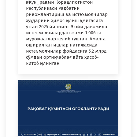
#Кун_рақами Қорақалпоғистон
Республикаси Рақобатни
ривожлантириш ва истеъмолчилар
ҳуқуқларини ҳимоя қилиш қўмитасига
ўтган 2025 йилнинг 9 ойи давомида
истеъмолчилардан жами 1 006 та
мурожаатлар келиб тушган. Амалга
оширилган ишлар натижасида
истеъмолчилар фойдасига 5,2 млрд
сўмдан ортиқ маблағ қайта ҳисоб-
китоб қилинган.