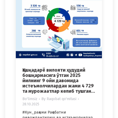
Қашқадарё вилояти ҳудудий
бошқармасига ўтган 2025
йилнинг 9 ойи давомида
истеъмолчилардан жами 4 729
та мурожаатлар келиб тушган…
Bo'limsiz
By
Raqobat qo'mitasi
28.10.2025
#Кун_рақами Рақобатни
ривожлантириш ва истеъмолчилар