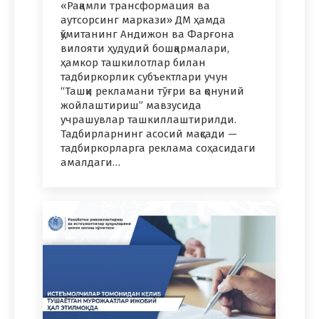
«Рақамли трансформация ва
аутсорсинг маркази» ДМ ҳамда
қўмитанинг Андижон ва Фарғона
вилояти ҳудудий бошқармалари,
ҳамкор ташкилотлар билан
тадбиркорлик субъектлари учун
“Ташқи рекламани тўғри ва қонуний
жойлаштириш” мавзусида
учрашувлар ташкиллаштирилди.
Тадбирларнинг асосий мақсади —
тадбиркорларга реклама соҳасидаги
амалдаги…