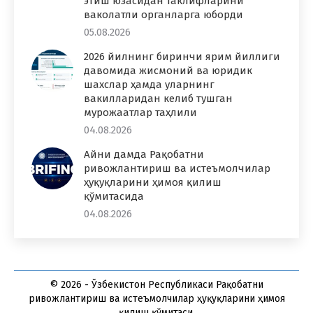
этиш юзасидан таклифларини
ваколатли органларга юборди
05.08.2026
2026 йилнинг биринчи ярим йиллиги
давомида жисмоний ва юридик
шахслар ҳамда уларнинг
вакилларидан келиб тушган
мурожаатлар таҳлили
04.08.2026
Айни дамда Рақобатни
ривожлантириш ва истеъмолчилар
ҳуқуқларини ҳимоя қилиш
қўмитасида
04.08.2026
© 2026 - Ўзбекистон Республикаси Рақобатни
ривожлантириш ва истеъмолчилар ҳуқуқларини ҳимоя
қилиш қўмитаси.