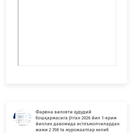
Фарғона вилояти ҳудудий
бошқармасига ўтган 2026 йил 1-ярим
йиллик давомида истеъмолчилардан
жами 2 358 та мурожаатлар келиб