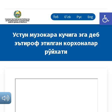
Open
Ўзб
Oʻzb
Рус
Eng
Устун музокара кучига эга деб
эътироф этилган корхоналар
рўйхати
You are here: