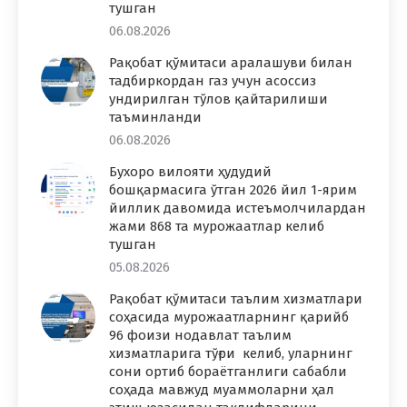
тушган
06.08.2026
Рақобат қўмитаси аралашуви билан
тадбиркордан газ учун асоссиз
ундирилган тўлов қайтарилиши
таъминланди
06.08.2026
Бухоро вилояти ҳудудий
бошқармасига ўтган 2026 йил 1-ярим
йиллик давомида истеъмолчилардан
жами 868 та мурожаатлар келиб
тушган
05.08.2026
Рақобат қўмитаси таълим хизматлари
соҳасида мурожаатларнинг қарийб
96 фоизи нодавлат таълим
хизматларига тўғри келиб, уларнинг
сони ортиб бораётганлиги сабабли
соҳада мавжуд муаммоларни ҳал