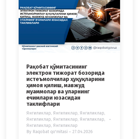
Рақобат қўмитасининг
электрон тижорат бозорида
истеъмолчилар ҳуқуқларини
ҳимоя қилиш, мавжуд
муаммолар ва уларнинг
ечимлари юзасидан
таклифлари
Янгиликлар
,
Янгиликлар
,
Янгиликлар
,
Янгиликлар
,
Янгиликлар
,
Янгиликлар
,
Янгиликлар
,
Янгиликлар
By
Raqobat qo'mitasi
27.04.2026