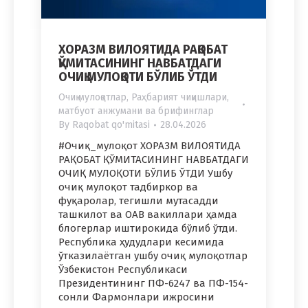
ХОРАЗМ ВИЛОЯТИДА РАҚОБАТ
ҚЎМИТАСИНИНГ НАВБАТДАГИ
ОЧИҚ МУЛОҚОТИ БЎЛИБ ЎТДИ
Очиқ мулоқотлар
,
Раҳбарият чиқишлари,
матбуот анжумани ва брифинглар
By
Raqobat qo'mitasi
28.04.2026
#Очиқ_мулоқот ХОРАЗМ ВИЛОЯТИДА
РАҚОБАТ ҚЎМИТАСИНИНГ НАВБАТДАГИ
ОЧИҚ МУЛОҚОТИ БЎЛИБ ЎТДИ Ушбу
очиқ мулоқот тадбиркор ва
фуқаролар, тегишли мутасадди
ташкилот ва ОАВ вакиллари ҳамда
блогерлар иштирокида бўлиб ўтди.
Республика ҳудудлари кесимида
ўтказилаётган ушбу очиқ мулоқотлар
Ўзбекистон Республикаси
Президентининг ПФ-6247 ва ПФ-154-
сонли Фармонлари ижросини