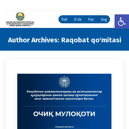
Open
Ўзб
Oʻzb
Рус
Eng
Author Archives:
Raqobat qo'mitasi
You are here: