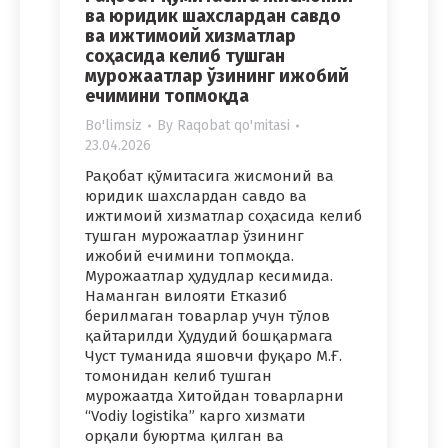
ва юридик шахслардан савдо
ва ижтимоий хизматлар
соҳасида келиб тушган
мурожаатлар ўзининг ижобий
ечимини топмоқда
Bo'limsiz
By
Raqobat qo'mitasi
23.04.2026
Рақобат қўмитасига жисмоний ва
юридик шахслардан савдо ва
ижтимоий хизматлар соҳасида келиб
тушган мурожаатлар ўзининг
ижобий ечимини топмоқда.
Мурожаатлар ҳудудлар кесимида.
Наманган вилояти Етказиб
берилмаган товарлар учун тўлов
қайтарилди Ҳудудий бошқармага
Чуст туманида яшовчи фуқаро М.Ғ.
томонидан келиб тушган
мурожаатда Хитойдан товарларни
“Vodiy logistika” карго хизмати
орқали буюртма қилган ва