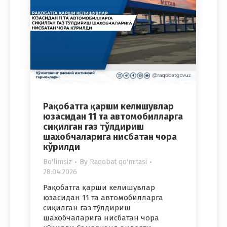
Рақобатга қарши келишувлар
юзасидан 11 та автомобилларга
сиқилган газ тўлдириш
шахобчаларига нисбатан чора
кўрилди
Bo'limsiz
By
Raqobat qo'mitasi
28.04.2026
Рақобатга қарши келишувлар
юзасидан 11 та автомобилларга
сиқилган газ тўлдириш
шахобчаларига нисбатан чора