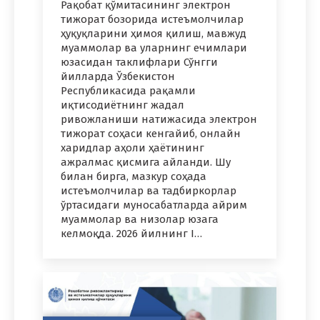
Рақобат қўмитасининг электрон
тижорат бозорида истеъмолчилар
ҳуқуқларини ҳимоя қилиш, мавжуд
муаммолар ва уларнинг ечимлари
юзасидан таклифлари Сўнгги
йилларда Ўзбекистон
Республикасида рақамли
иқтисодиётнинг жадал
ривожланиши натижасида электрон
тижорат соҳаси кенгайиб, онлайн
харидлар аҳоли ҳаётининг
ажралмас қисмига айланди. Шу
билан бирга, мазкур соҳада
истеъмолчилар ва тадбиркорлар
ўртасидаги муносабатларда айрим
муаммолар ва низолар юзага
келмоқда. 2026 йилнинг I…