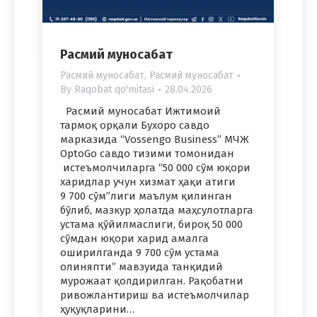
Расмий муносабат
Расмий муносабат
,
Расмий муносабат
By
Raqobat qo'mitasi
28.04.2026
Расмий муносабат Ижтимоий
тармоқ орқали Бухоро савдо
марказида “Vossengo Business” МЧЖ
OptoGo савдо тизими томонидан
истеъмолчиларга “50 000 сўм юқори
харидлар учун хизмат ҳақи атиги
9 700 сўм”лиги маълум қилинган
бўлиб, мазкур ҳолатда маҳсулотларга
устама қўйилмаслиги, бироқ 50 000
сўмдан юқори харид амалга
оширилганда 9 700 сўм устама
олиняпти” мавзуида танқидий
мурожаат қолдирилган. Рақобатни
ривожлантириш ва истеъмолчилар
ҳуқуқларини…