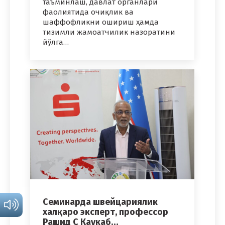
таъминлаш, давлат органлари
фаолиятида очиқлик ва
шаффофликни ошириш ҳамда
тизимли жамоатчилик назоратини
йўлга…
Семинарда швейцариялик
халқаро эксперт, профессор
Рашид С Каукаб…