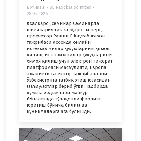
Bo'limsiz
By
Raqobat qo'mitasi
28.04.2026
#Халқаро_семинар Семинарда
швейцариялик халқаро эксперт,
профессор Рашид С Каукаб жаҳон
тажрибаси асосида онлайн
истеъмолчилар ҳуқуқларини ҳимоя
қилиш, истеъмолчилар ҳуқуқларини
ҳимоя қилиш учун электрон тижорат
платформаси масъулияти, Европа
амалиёти ва илғор тажрибаларни
Ўзбекистонга татбиқ этиш юзасидан
маълумотлар бериб ўтди. Тадбирда
қўмита ходимлари мазкур
йўналишда тўлақонли фаолият
юритиш бўйича билим ва
кўникмаларга эга бўлишди.