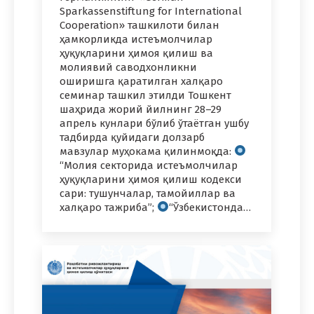
Sparkassenstiftung for International
Cooperation» ташкилоти билан
ҳамкорликда истеъмолчилар
ҳуқуқларини ҳимоя қилиш ва
молиявий саводхонликни
оширишга қаратилган халқаро
семинар ташкил этилди Тошкент
шаҳрида жорий йилнинг 28–29
апрель кунлари бўлиб ўтаётган ушбу
тадбирда қуйидаги долзарб
мавзулар муҳокама қилинмоқда:
“Молия секторида истеъмолчилар
ҳуқуқларини ҳимоя қилиш кодекси
сари: тушунчалар, тамойиллар ва
халқаро тажриба”;
“Ўзбекистонда…