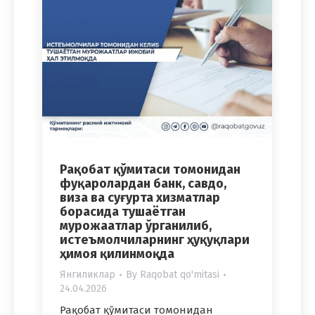
Рақобат қўмитаси томонидан
фуқаролардан банк, савдо,
виза ва суғурта хизматлар
борасида тушаётган
мурожаатлар ўрганилиб,
истеъмолчиларнинг ҳуқуқлари
ҳимоя қилинмоқда
Янгиликлар
By
Raqobat qo'mitasi
24.04.2026
Рақобат қўмитаси томонидан