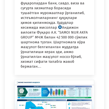
фуқаролардан банк, савдо, виза ва
суғурта хизматлар борасида
тушаётган мурожаатлар ўрганилиб,
истеъмолчиларнинг ҳуқуқлари
ҳимоя қилинмоқда. Ҳудудлар
кесимида мисоллар
Андижон
вилояти Фуқаро А.К. “SAMOI NUR AKFA
GROUP” МЧЖ билан 42 500 000 сўмлик
шартнома тузган. Шартномага кўра
маҳсулот белгиланган муддатда
ўрнатилиши керак эди, аммо
ўрнатилган маҳсулот носоз бўлиб,
хизмат сифати талабга жавоб
бермаган.…