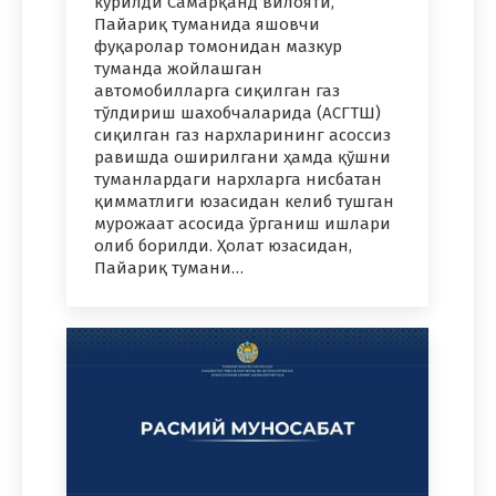
кўрилди Самарқанд вилояти,
Пайариқ туманида яшовчи
фуқаролар томонидан мазкур
туманда жойлашган
автомобилларга сиқилган газ
тўлдириш шахобчаларида (АСГТШ)
сиқилган газ нархларининг асоссиз
равишда оширилгани ҳамда қўшни
туманлардаги нархларга нисбатан
қимматлиги юзасидан келиб тушган
мурожаат асосида ўрганиш ишлари
олиб борилди. Ҳолат юзасидан,
Пайариқ тумани…