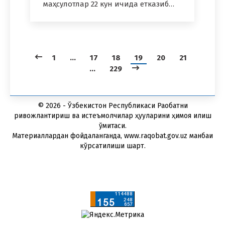
маҳсулотлар 22 кун ичида етказиб…
1
…
17
18
19
20
21
…
229
© 2026 - Ўзбекистон Республикаси Рақобатни
ривожлантириш ва истеъмолчилар ҳуқуқларини ҳимоя қилиш
қўмитаси.
Материаллардан фойдаланганда, www.raqobat.gov.uz манбаи
кўрсатилиши шарт.