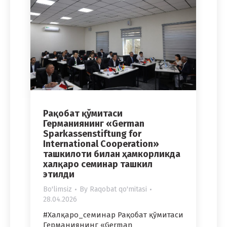
Рақобат қўмитаси
Германиянинг «German
Sparkassenstiftung for
International Cooperation»
ташкилоти билан ҳамкорликда
халқаро семинар ташкил
этилди
Bo'limsiz
By
Raqobat qo'mitasi
28.04.2026
#Халқаро_семинар Рақобат қўмитаси
Германиянинг «German