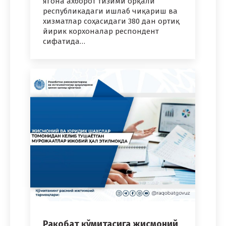
ягона ахборот тизими орқали
республикадаги ишлаб чиқариш ва
хизматлар соҳасидаги 380 дан ортиқ
йирик корхоналар респондент
сифатида…
Рақобат қўмитасига жисмоний