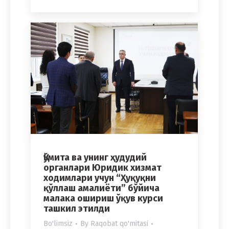
Қўмита ва унинг ҳудудий
органлари Юридик хизмат
ходимлари учун “Ҳуқуқни
қўллаш амалиёти” бўйича
малака ошириш ўқув курси
ташкил этилди
Bo'limsiz
By
Raqobat qo'mitasi