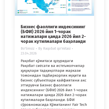
Бизнес фаоллиги индексининг
(БФИ) 2026 йил 1-чорак
натижалари ҳамда 2026 йил 2-
чорак кутилмалари баҳоланди
Bo'limsiz
By
Raqobat qo'mitasi
23.04.2026
Рақобат қўмитаси ҳузуридаги
Рақобат сиёсати ва истеъмолчилар
ҳуқуқлари тадқиқотлари маркази
томонидан тадбиркорлик муҳити ва
бизнес субъектлари кайфиятини акс
эттирувчи Бизнес фаоллиги
индексининг (БФИ) 2026 йил 1-чорак
натижалари ҳамда 2026 йил 2-чорак
кутилмалари баҳоланди. БФИ
сўровномасида Қўмитанинг Fair Tech