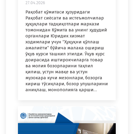
27.04.2026
Рақобат қўмитаси ҳузуридаги
Рақобат сиёсати ва истеъмолчилар
ҳуқуқлари тадқиқотлари маркази
томонидан Қўмита ва унинг ҳудудий
органлари Юридик хизмат
ходимлари учун “Ҳуқуқни қўллаш
амалиёти” бўйича малака ошириш
ўқув курси ташкил этилди. Ўқув курс
доирасида иштирокчиларга товар
ва молия бозорларини таҳлил
қилиш, устун мавқе ва устун
музокара кучи мезонлари, бозорга
кириш тўсиқлари, бозор улушларини
аниқлаш, монополияга қарши…