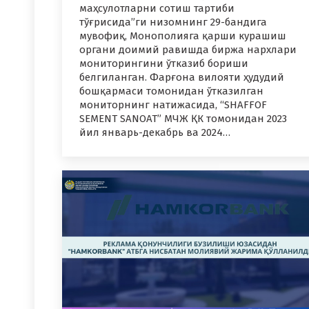
маҳсулотларни сотиш тартиби
тўғрисида”ги низомнинг 29-бандига
мувофиқ, Монополияга қарши курашиш
органи доимий равишда биржа нархлари
мониторингини ўтказиб бориши
белгиланган. Фарғона вилояти ҳудудий
бошқармаси томонидан ўтказилган
мониторнинг натижасида, “SHAFFOF
SEMENT SANOAT” МЧЖ ҚК томонидан 2023
йил январь-декабрь ва 2024…