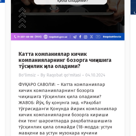
Катта компаниялар кичик
компанияларнинг бозорга чиқишига
тўсқинлик қила оладими?
Bo'limsiz
By
Raqobat qo'mitasi
04.10.2024
ФУҚАРО САВОЛИ: – Катта компаниялар
кичик компанияларнинг бозорга
чиқишига тўсқинлик қила оладими?
ЖАВОБ: Йўқ, бу қонунга зид. «Рақобат
тўғрисида»ги Қонунда йирик компаниялар
кичик компанияларни бозорга кириши
ёки тенг шароитларда рақобатлашишига
тўсқинлик қила олмайди (18-модда: устун
мавқени ва устун музокара кучини