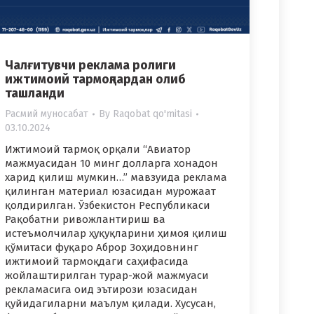
Чалғитувчи реклама ролиги
ижтимоий тармоқлардан олиб
ташланди
Расмий муносабат
By
Raqobat qo'mitasi
03.10.2024
Ижтимоий тармоқ орқали “Авиатор
мажмуасидан 10 минг долларга хонадон
харид қилиш мумкин…” мавзуида реклама
қилинган материал юзасидан мурожаат
қолдирилган. Ўзбекистон Республикаси
Рақобатни ривожлантириш ва
истеъмолчилар ҳуқуқларини ҳимоя қилиш
қўмитаси фуқаро Аброр Зоҳидовнинг
ижтимоий тармоқдаги саҳифасида
жойлаштирилган турар-жой мажмуаси
рекламасига оид эътирози юзасидан
қуйидагиларни маълум қилади. Хусусан,