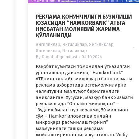
РЕКЛАМА ҚОНУНЧИЛИГИ БУЗИЛИШИ
ЮЗАСИДАН “HAMKORBANK” АТБГА
НИСБАТАН МОЛИЯВИЙ ЖАРИМА
ҚЎЛЛАНИЛДИ
Янгиликлар
,
Янгиликлар
,
Янгиликлар
,
Янгиликлар
,
Янгиликлар
By
Raqobat qo'mitasi
04.10.2024
Рақобат қўмитаси томонидан ўтказилган
ўрганишлар давомида, “Hamkorbank”
АТБнинг онлайн микроқарз банк хизмати
реклама ахборотида истеъмолчиларни
чалғитувчи маълумот берилганлиги
аниқланган. Хусусан, мазкур банк хизмати
рекламасида “Онлайн микроқарз” –
“Зудлик билан пул керакми, 50 миллион
сўм – Hamkor иловасида онлайн
микроқарз расмийлаштиринг!”
мазмунидаги ташқи реклама
жойлаштирилганлиги кузатилган. Ушбу