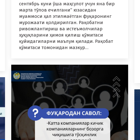
сентябрь куни ўша маҳсулот учун яна бир
марта тўлов ечилгани” юзасидан
муаммоси ҳал этилмаётган фуқаронинг
мурожаати қолдирилган. Рақобатни
ривожлантириш ва истеъмолчилар
ҳуқуқларини ҳимоя қилиш қўмитаси
қуйидагиларни маълум қилади. Рақобат
қўмитаси томонидан мазкур…