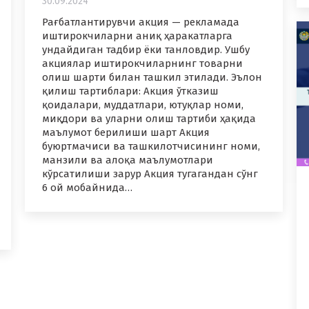
30.09.2024
Рағбатлантирувчи акция — рекламада
иштирокчиларни аниқ ҳаракатларга
ундайдиган тадбир ёки танловдир. Ушбу
акциялар иштирокчиларнинг товарни
олиш шарти билан ташкил этилади. Эълон
қилиш тартиблари: Акция ўтказиш
қоидалари, муддатлари, ютуқлар номи,
миқдори ва уларни олиш тартиби ҳақида
маълумот берилиши шарт Акция
буюртмачиси ва ташкилотчисининг номи,
манзили ва алоқа маълумотлари
кўрсатилиши зарур Акция тугагандан сўнг
6 ой мобайнида…