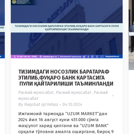
ТИЗИМДАГИ НОСОЗЛИК БАРАТАРАФ
ЭТИЛИБ,ФУҚАРО БАНК КАРТАСИГА
ПУЛИ ҚАЙТАРИЛИШИ ТАЪМИНЛАНДИ
Расмий муносабат
,
Расмий муносабат
,
Расмий
муносабат
By
Raqobat qo'mitasi
04.10.2024
Ижтимоий тармоқда “UZUM MARKET”дан
2024 йил 16 август куни 451.000 сўмга
маҳсулот харид қилгани ва “UZUM BANK”
орқали тўловни амалга оширгани, бироқ 9