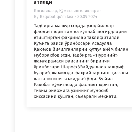
этилди
Янгиликлар
,
Қўмита янгиликлари
By
Raqobat qo'mitasi
30.09.2024
Тадбирга мазкур соҳада узоқ йиллар
фаолият юритган ва кўплаб шогирдларни
етиштирган фахрийлар таклиф этилди.
Қўмита раиси ўринбосари Асадулла
Қаюмов йиғилганларни қутлуғ айём билан
муборакбод этди. Тадбирга «Нуроний»
жамғарамаси раисининг биринчи
ўринбосари Шароф Убайдуллаев ташриф
буюриб, жамиятда фахрийларнинг ҳиссаси
катталигини таъкидлаб ўтди. Бу йил
Рақобат қўмитасида фаолият юритган,
тизим ривожига ўзининг муносиб
ҳиссасини қўшган, самарали меҳнати…