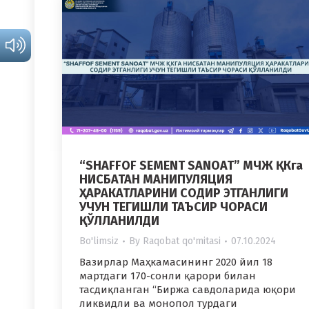
“SHAFFOF SEMENT SANOAT” МЧЖ ҚКга
НИСБАТАН МАНИПУЛЯЦИЯ
ҲАРАКАТЛАРИНИ СОДИР ЭТГАНЛИГИ
УЧУН ТЕГИШЛИ ТАЪСИР ЧОРАСИ
ҚЎЛЛАНИЛДИ
Bo'limsiz
By
Raqobat qo'mitasi
07.10.2024
Вазирлар Маҳкамасининг 2020 йил 18
мартдаги 170-сонли қарори билан
тасдиқланган “Биржа савдоларида юқори
ликвидли ва монопол турдаги