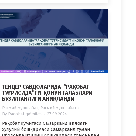
ТЕНДЕР САВДОЛАРИДА “РАҚОБАТ
ТЎҒРИСИДА”ГИ ҚОНУН ТАЛАБЛАРИ
БУЗИЛГАНЛИГИ АНИҚЛАНДИ
Расмий муносабат
,
Расмий муносабат
By
Raqobat qo'mitasi
27.09.2024
Рақобат қўмитаси Самарқанд вилояти
ҳудудий бошқармаси Самарқанд туман
Ободонлаштириш бошқармаси томонидан