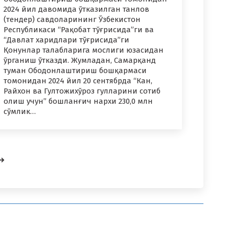
2024 йил давомида ўтказилган танлов
(тендер) савдоларининг Ўзбекистон
Республикаси “Рақобат тўғрисида”ги ва
“Давлат харидлари тўғрисида”ги
Қонунлар талабларига мослиги юзасидан
ўрганиш ўтказди. Жумладан, Самарқанд
туман Ободонлаштириш бошқармаси
томонидан 2024 йил 20 сентябрда “Кан,
Райхон ва Гултожихўроз гулларини сотиб
олиш учун” бошланғич нархи 230,0 млн
сўмлик…