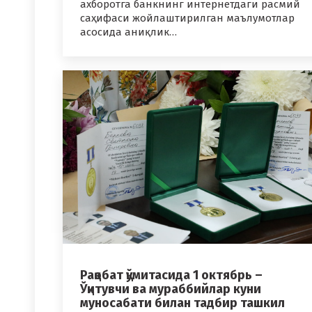
ахборотга банкнинг интернетдаги расмий
саҳифаси жойлаштирилган маълумотлар
асосида аниқлик…
Рақобат қўмитасида 1 октябрь –
Ўқитувчи ва мураббийлар куни
муносабати билан тадбир ташкил