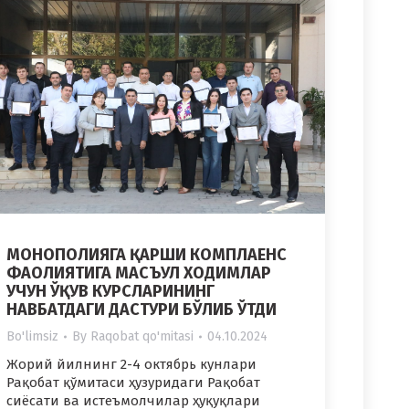
МОНОПОЛИЯГА ҚАРШИ КОМПЛАЕНС
ФАОЛИЯТИГА МАСЪУЛ ХОДИМЛАР
УЧУН ЎҚУВ КУРСЛАРИНИНГ
НАВБАТДАГИ ДАСТУРИ БЎЛИБ ЎТДИ
Bo'limsiz
By
Raqobat qo'mitasi
04.10.2024
Жорий йилнинг 2-4 октябрь кунлари
Рақобат қўмитаси ҳузуридаги Рақобат
сиёсати ва истеъмолчилар ҳуқуқлари