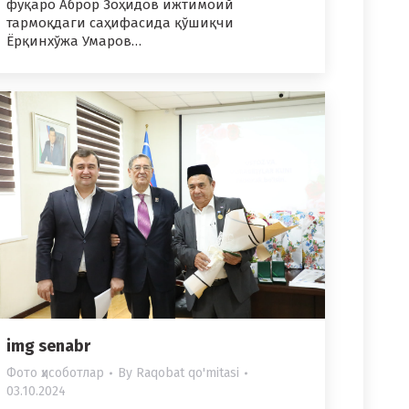
фуқаро Аброр Зоҳидов ижтимоий
тармоқдаги саҳифасида қўшиқчи
Ёрқинхўжа Умаров…
img senabr
Фото ҳисоботлар
By
Raqobat qo'mitasi
03.10.2024