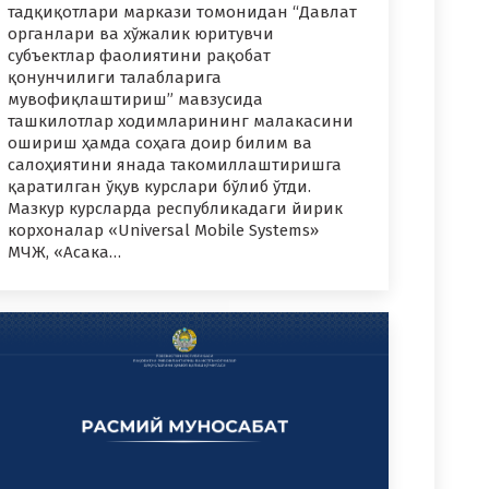
тадқиқотлари маркази томонидан “Давлат
органлари ва хўжалик юритувчи
субъектлар фаолиятини рақобат
қонунчилиги талабларига
мувофиқлаштириш” мавзусида
ташкилотлар ходимларининг малакасини
ошириш ҳамда соҳага доир билим ва
салоҳиятини янада такомиллаштиришга
қаратилган ўқув курслари бўлиб ўтди.
Мазкур курсларда республикадаги йирик
корхоналар «Universal Mobile Systems»
МЧЖ, «Асака…