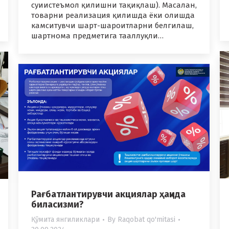
суиистеъмол қилишни тақиқлаш). Масалан,
товарни реализация қилишда ёки олишда
камситувчи шарт-шароитларни белгилаш,
шартнома предметига тааллуқли…
Рағбатлантирувчи акциялар ҳақида
биласизми?
Қўмита янгиликлари
By
Raqobat qo'mitasi