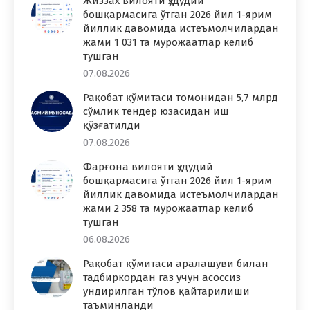
Жиззах вилояти ҳудудий
бошқармасига ўтган 2026 йил 1-ярим
йиллик давомида истеъмолчилардан
жами 1 031 та мурожаатлар келиб
тушган
07.08.2026
Рақобат қўмитаси томонидан 5,7 млрд
сўмлик тендер юзасидан иш
қўзғатилди
07.08.2026
Фарғона вилояти ҳудудий
бошқармасига ўтган 2026 йил 1-ярим
йиллик давомида истеъмолчилардан
жами 2 358 та мурожаатлар келиб
тушган
06.08.2026
Рақобат қўмитаси аралашуви билан
тадбиркордан газ учун асоссиз
ундирилган тўлов қайтарилиши
таъминланди