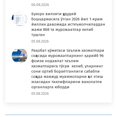
06.08.2026
Бухоро вилояти ҳудудий
бошқармасига ўтган 2026 йил 1-ярим
йиллик давомида истеъмолчилардан
жами 868 та мурожаатлар келиб
тушган
05.08.2026
Рақобат қўмитаси таълим хизматлари
соҳасида мурожаатларнинг қарийб 96
фоизи нодавлат таълим
хизматларига тўғри келиб, уларнинг
сони ортиб бораётганлиги сабабли
соҳада мавжуд муаммоларни ҳал этиш
юзасидан таклифларини ваколатли
органларга юборди
05.08.2026