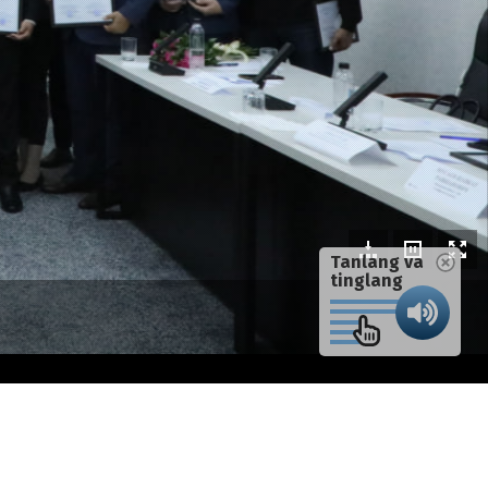
Tanlang va
tinglang