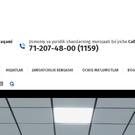
HUJJATLAR
JAMOATCHILIK KENGASHI
OCHIQ MAʼLUMOTLAR
GʻLANISH
raqami
Jismoniy va yuridik shaxslarning murojaati boʻyicha
Cal
71-207-48-00 (1159)
HUJJATLAR
JAMOATCHILIK KENGASHI
OCHIQ MAʼLUMOTLAR
BOG
TTER
INSTAGRAM
E
PAGE
NS
OPENS
IN
NEW
DOW
WINDOW