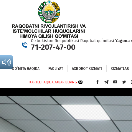
QOʻMITA HAQIDA
FAOLIYAT
AXBOROT XIZMATI
XIZMATLAR
BO
Oʻzbekiston Respublikasi Raqobat qoʻmitasi
Yagona 
71-207-47-00
QOʻMITA HAQIDA
FAOLIYAT
AXBOROT XIZMATI
XIZMATLAR
KARTEL HAQIDA XABAR BERING
FACEBOOK
TELEGRAM
YOUTUBE
TWI
PAGE
PAGE
PAGE
PAG
OPENS
OPENS
OPENS
OPE
IN
IN
IN
IN
NEW
NEW
NEW
NEW
WINDOW
WINDOW
WINDOW
WIN