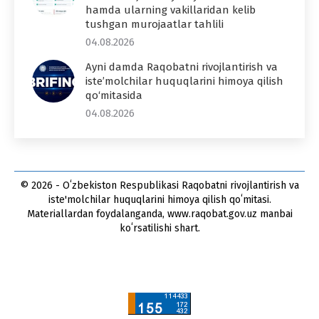
hamda ularning vakillaridan kelib
tushgan murojaatlar tahlili
04.08.2026
Ayni damda Raqobatni rivojlantirish va
iste’molchilar huquqlarini himoya qilish
qo‘mitasida
04.08.2026
© 2026 - Oʻzbekiston Respublikasi Raqobatni rivojlantirish va
iste'molchilar huquqlarini himoya qilish qoʻmitasi.
Materiallardan foydalanganda, www.raqobat.gov.uz manbai
koʻrsatilishi shart.