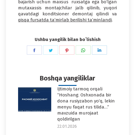
bajarish uchun maxsus ruxsatga ega bo‘lgan
mutaxassis montajchilar jalb qilinib, yuqori
qavatdagi konditsioner demontaj qilindi va
qisqa fursatda ta’mirlab berilishi ta’minlandi
.
Ushbu yangilik bilan boʻlishish
Share
Share
Share
Share
Share
on
on
on
on
on
Facebook
Twitter
Pinterest
WhatsApp
LinkedIn
Boshqa yangiliklar
Ijtimoiy tarmoq orqali
“Hoshang. Oshxonada bir
dona rusiyzabon yo‘q, lekin
menyu faqat rus tilida…”
mavzuida murojaat
qoldirilgan
22.01.2026