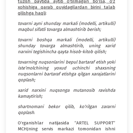
tuzish paytida aytib o‘tilmagan bo‘lsa, o‘z
xohishiga qarab quyidagilardan birini talab
qilishga haqli
:
tovarni ayni shunday markali (modelli, artikulli)
maqbul sifatli tovarga almashtirib berish;
tovarni boshqa markali (modelli, artikulli)
shunday tovarga almashtirib, uning xarid
narxini tegishincha qayta hisob-kitob qilish;
tovarning nuqsonlarini bepul bartaraf etish yoki
iste’molchining yoxud uchinchi shaxsning
nuqsonlarni bartaraf etishga qilgan xarajatlarini
qoplash;
xarid narxini nuqsonga mutanosib ravishda
kamaytirish;
shartnomani bekor qilib, ko‘rilgan zararni
qoplash
.
O‘rganishlar natijasida “ARTEL SUPPORT”
MCHJning servis markazi tomonidan ishni