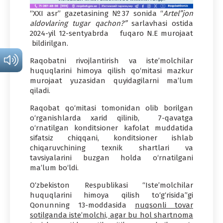
“XXI asr” gazetasining №37 sonida “
Artel”jon
aldovlaring tugar qachon?”
sarlavhasi ostida
2024-yil 12-sentyabrda fuqaro N.E murojaat
bildirilgan.
Raqobatni rivojlantirish va iste’molchilar
huquqlarini himoya qilish qo‘mitasi mazkur
murojaat yuzasidan quyidagilarni ma’lum
qiladi.
Raqobat qo‘mitasi tomonidan olib borilgan
o‘rganishlarda xarid qilinib, 7-qavatga
o‘rnatilgan konditsioner kafolat muddatida
sifatsiz chiqqani, konditsioner ishlab
chiqaruvchining texnik shartlari va
tavsiyalarini buzgan holda o‘rnatilgani
ma’lum bo‘ldi.
O‘zbekiston Respublikasi “Iste’molchilar
huquqlarini himoya qilish to‘g‘risida”gi
Qonunning 13-moddasida
nuqsonli tovar
sotilganda iste’molchi, agar bu hol shartnoma