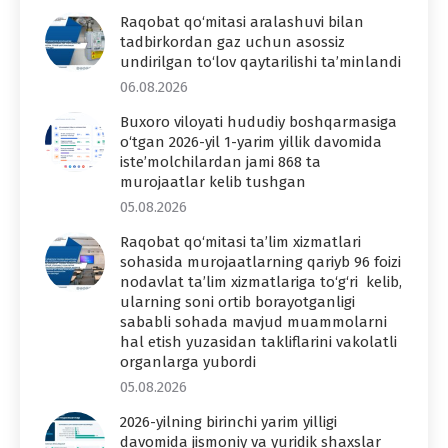
Raqobat qo‘mitasi aralashuvi bilan
tadbirkordan gaz uchun asossiz
undirilgan to‘lov qaytarilishi ta’minlandi
06.08.2026
Buxoro viloyati hududiy boshqarmasiga
o‘tgan 2026-yil 1-yarim yillik davomida
iste’molchilardan jami 868 ta
murojaatlar kelib tushgan
05.08.2026
Raqobat qo‘mitasi ta’lim xizmatlari
sohasida murojaatlarning qariyb 96 foizi
nodavlat ta’lim xizmatlariga to‘g‘ri kelib,
ularning soni ortib borayotganligi
sababli sohada mavjud muammolarni
hal etish yuzasidan takliflarini vakolatli
organlarga yubordi
05.08.2026
2026-yilning birinchi yarim yilligi
davomida jismoniy va yuridik shaxslar