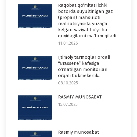
Raqobat qo‘mitasi ichki
bozorda suyultirilgan gaz
(propan) mahsuloti
realizatsiyasida yuzaga
kelgan vaziyat bo‘yicha
quyidagilarni ma’lum qiladi.
11.01.2026
Ijtimoiy tarmoqlar orqali
“Brasserie” kafesiga
o‘rnatilgan monitorlari
orqali bukmekerlik…
08.10.2025
RASMIY MUNOSABAT
15.07.2025
Rasmiy munosabat