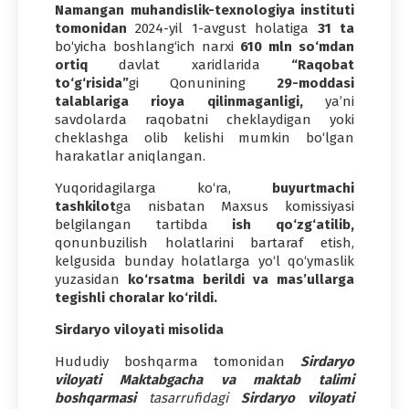
Namangan muhandislik-texnologiya instituti
tomonidan
2024-yil 1-avgust holatiga
31 ta
bo‘yicha boshlang‘ich narxi
610 mln
so‘mdan
ortiq
davlat xaridlarida
“Raqobat
to‘g‘risida”
gi Qonunining
29-moddasi
talablariga rioya qilinmaganligi,
ya’ni
savdolarda raqobatni cheklaydigan yoki
cheklashga olib kelishi mumkin bo‘lgan
harakatlar aniqlangan.
Yuqoridagilarga ko‘ra,
buyurtmachi
tashkilot
ga nisbatan Maxsus komissiyasi
belgilangan tartibda
ish qo‘zg‘atilib,
qonunbuzilish holatlarini bartaraf etish,
kelgusida bunday holatlarga yo‘l qo‘ymaslik
yuzasidan
ko‘rsatma berildi va mas’ullarga
tegishli choralar ko‘rildi.
Sirdaryo viloyati misolida
Hududiy boshqarma tomonidan
Sirdaryo
viloyati Maktabgacha va maktab talimi
boshqarmasi
tasarrufidagi
Sirdaryo viloyati