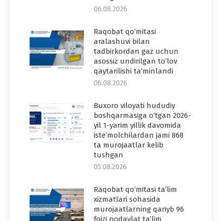
06.08.2026
Raqobat qo‘mitasi
aralashuvi bilan
tadbirkordan gaz uchun
asossiz undirilgan to‘lov
qaytarilishi ta’minlandi
06.08.2026
Buxoro viloyati hududiy
boshqarmasiga o‘tgan 2026-
yil 1-yarim yillik davomida
iste’molchilardan jami 868
ta murojaatlar kelib
tushgan
05.08.2026
Raqobat qo‘mitasi ta’lim
xizmatlari sohasida
murojaatlarning qariyb 96
foizi nodavlat ta’lim