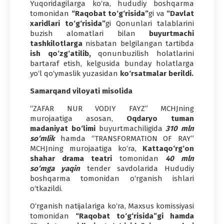
Yuqoridagilarga ko‘ra, hududiy boshqarma
tomonidan
“Raqobat to‘g‘risida”
gi va
“Davlat
xaridlari to‘g‘risida”
gi Qonunlari talablarini
buzish alomatlari bilan
buyurtmachi
tashkilotlarga
nisbatan belgilangan tartibda
ish qo‘zg‘atilib,
qonunbuzilish holatlarini
bartaraf etish, kelgusida bunday holatlarga
yo‘l qo‘ymaslik yuzasidan
ko‘rsatmalar berildi.
Samarqand viloyati misolida
“ZAFAR NUR VODIY FAYZ” MCHJning
murojaatiga asosan,
Oqdaryo tuman
madaniyat bo‘limi
buyurtmachiligida
310 mln
so‘mlik
hamda “TRANSFORMATION OF RAY”
MCHJning murojaatiga ko‘ra,
Kattaqo‘rg‘on
shahar drama teatri
tomonidan
40 mln
so‘mga yaqin
tender savdolarida Hududiy
boshqarma tomonidan o‘rganish ishlari
o‘tkazildi.
O‘rganish natijalariga ko‘ra, Maxsus komissiyasi
tomonidan
“Raqobat to‘g‘risida”gi hamda