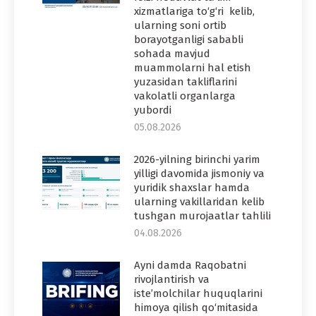
xizmatlariga to‘g‘ri kelib,
ularning soni ortib
borayotganligi sababli
sohada mavjud
muammolarni hal etish
yuzasidan takliflarini
vakolatli organlarga
yubordi
05.08.2026
2026-yilning birinchi yarim
yilligi davomida jismoniy va
yuridik shaxslar hamda
ularning vakillaridan kelib
tushgan murojaatlar tahlili
04.08.2026
Ayni damda Raqobatni
rivojlantirish va
iste’molchilar huquqlarini
himoya qilish qo‘mitasida