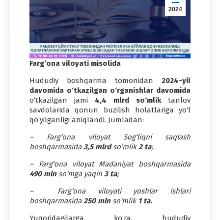
2024
Farg‘ona viloyati misolida
Hududiy boshqarma tomonidan
2024-yil
davomida o‘tkazilgan o‘rganishlar davomida
o‘tkazilgan jami
4,4 mlrd so‘mlik
tanlov
savdolarida qonun buzilish holatlariga yo‘l
qo‘yilganligi aniqlandi. Jumladan:
– Farg‘ona viloyat Sog‘liqni saqlash
boshqarmasida
3,5 mlrd
so‘mlik
2 ta
;
– Farg‘ona viloyat Madaniyat boshqarmasida
490 mln
so‘mga yaqin
3 ta
;
– Farg‘ona viloyati yoshlar ishlari
boshqarmasida
250 mln
so‘mlik
1 ta.
Yuqoridagilarga ko‘ra, hududiy