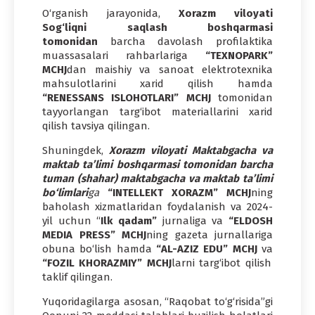
O‘rganish jarayonida,
Xorazm viloyati
Sog‘liqni saqlash boshqarmasi
tomonidan
barcha davolash profilaktika
muassasalari rahbarlariga
“TEXNOPARK”
MCHJ
dan maishiy va sanoat elektrotexnika
mahsulotlarini xarid qilish hamda
“RENESSANS ISLOHOTLARI” MCHJ
tomonidan
tayyorlangan targ‘ibot materiallarini xarid
qilish tavsiya qilingan.
Shuningdek,
Xorazm viloyati Maktabgacha va
maktab ta’limi boshqarmasi tomonidan barcha
tuman (shahar) maktabgacha va maktab ta’limi
bo‘limlari
ga
“INTELLEKT XORAZM” MCHJ
ning
baholash xizmatlaridan foydalanish va 2024-
yil uchun “
Ilk qadam”
jurnaliga va
“ELDOSH
MEDIA PRESS” MCHJ
ning gazeta jurnallariga
obuna bo‘lish hamda
“AL-AZIZ EDU” MCHJ
va
“FOZIL KHORAZMIY” MCHJ
larni targ‘ibot qilish
taklif qilingan.
Yuqoridagilarga asosan, “Raqobat to‘g‘risida”gi