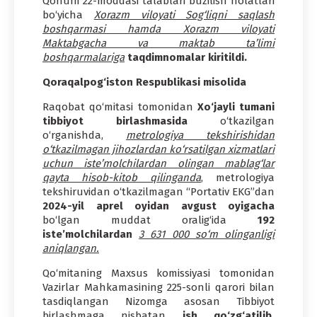
Qonuni 22-moddasi talablari buzilish holatlari
bo‘yicha
Xorazm viloyati Sog‘liqni saqlash
boshqarmasi hamda Xorazm viloyati
Maktabgacha va maktab ta’limi
boshqarmalariga
taqdimnomalar kiritildi.
Qoraqalpog‘iston Respublikasi misolida
Raqobat qo‘mitasi tomonidan
Xo‘jayli tumani
tibbiyot birlashmasida
o‘tkazilgan
o‘rganishda,
metrologiya tekshirishidan
o‘tkazilmagan jihozlardan ko‘rsatilgan xizmatlari
uchun iste’molchilardan olingan mablag‘lar
qayta hisob-kitob qilinganda
, metrologiya
tekshiruvidan o‘tkazilmagan “Portativ EKG”dan
2024-yil aprel oyidan avgust oyigacha
bo‘lgan muddat oralig‘ida
192
iste’molchilardan
3 631 000 so‘m olinganligi
aniqlangan.
Qo‘mitaning Maxsus komissiyasi tomonidan
Vazirlar Mahkamasining 225-sonli qarori bilan
tasdiqlangan Nizomga asosan Tibbiyot
birlashmaga nisbatan
ish qo‘zg‘atilib,