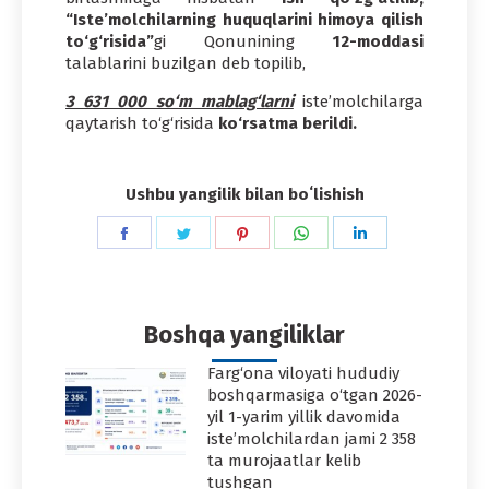
“Iste’molchilarning huquqlarini himoya qilish
to‘g‘risida”
gi Qonunining
12-moddasi
talablarini buzilgan deb topilib,
3 631 000 so‘m mablag‘larni
iste’molchilarga
qaytarish to‘g‘risida
ko‘rsatma berildi.
Ushbu yangilik bilan boʻlishish
Share
Share
Share
Share
Share
on
on
on
on
on
Facebook
Twitter
Pinterest
WhatsApp
LinkedIn
Boshqa yangiliklar
Farg‘ona viloyati hududiy
boshqarmasiga o‘tgan 2026-
yil 1-yarim yillik davomida
iste’molchilardan jami 2 358
ta murojaatlar kelib
tushgan