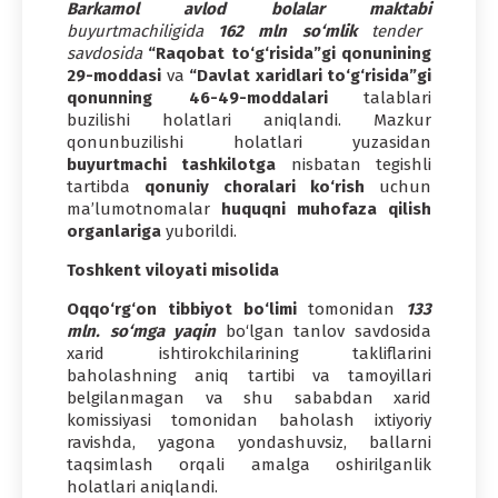
Barkamol avlod bolalar maktabi
buyurtmachiligida
162 mln so‘mlik
tender
savdosida
“Raqobat to‘g‘risida”gi qonunining
29-moddasi
va
“Davlat xaridlari to‘g‘risida”gi
qonunning 46-49-moddalari
talablari
buzilishi holatlari aniqlandi. Mazkur
qonunbuzilishi holatlari yuzasidan
buyurtmachi tashkilotga
nisbatan tegishli
tartibda
qonuniy choralari ko‘rish
uchun
ma’lumotnomalar
huquqni muhofaza qilish
organlariga
yuborildi.
Toshkent viloyati misolida
Oqqo‘rg‘on tibbiyot bo‘limi
tomonidan
133
mln. so‘mga yaqin
bo‘lgan tanlov savdosida
xarid ishtirokchilarining takliflarini
baholashning aniq tartibi va tamoyillari
belgilanmagan va shu sababdan xarid
komissiyasi tomonidan baholash ixtiyoriy
ravishda, yagona yondashuvsiz, ballarni
taqsimlash orqali amalga oshirilganlik
holatlari aniqlandi.