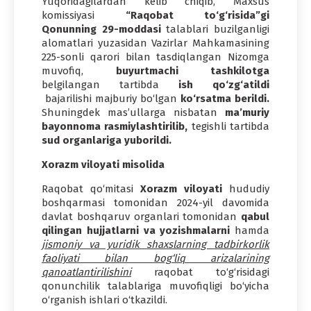
Yuqoridagilardan kelib chiqib, Maxsus
komissiyasi
“Raqobat to‘g‘risida”gi
Qonunning 29-moddasi
talablari buzilganligi
alomatlari yuzasidan Vazirlar Mahkamasining
225-sonli qarori bilan tasdiqlangan Nizomga
muvofiq,
buyurtmachi tashkilotga
belgilangan tartibda
ish qo‘zg‘atildi
bajarilishi majburiy bo‘lgan
ko‘rsatma berildi.
Shuningdek mas’ullarga nisbatan
ma’muriy
bayonnoma rasmiylashtirilib,
tegishli tartibda
sud organlariga yuborildi.
Xorazm viloyati misolida
Raqobat qo‘mitasi
Xorazm viloyati
hududiy
boshqarmasi tomonidan 2024-yil davomida
davlat boshqaruv organlari tomonidan
qabul
qilingan hujjatlarni va yozishmalarni
hamda
jismoniy va yuridik shaxslarning tadbirkorlik
faoliyati bilan bog‘liq arizalarining
qanoatlantirilishini
raqobat to‘g‘risidagi
qonunchilik talablariga muvofiqligi bo‘yicha
o‘rganish ishlari o‘tkazildi.