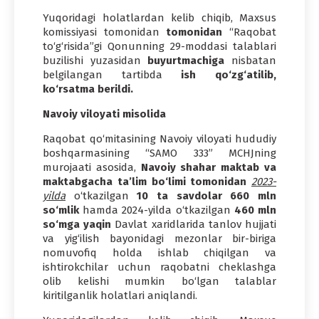
Yuqoridagi holatlardan kelib chiqib, Maxsus
komissiyasi tomonidan
tomonidan
“Raqobat
to‘g‘risida”gi Qonunning 29-moddasi talablari
buzilishi yuzasidan
buyurtmachiga
nisbatan
belgilangan tartibda
ish qo‘zg‘atilib,
ko‘rsatma berildi.
Navoiy viloyati misolida
Raqobat qo‘mitasining Navoiy viloyati hududiy
boshqarmasining “SAMO 333” MCHJning
murojaati asosida,
Navoiy shahar maktab va
maktabgacha ta’lim bo‘limi tomonidan
2023-
yilda
o‘tkazilgan
10 ta savdolar
660 mln
so‘mlik
hamda 2024-yilda o‘tkazilgan
460 mln
so‘mga yaqin
Davlat xaridlarida tanlov hujjati
va yig‘ilish bayonidagi mezonlar bir-biriga
nomuvofiq holda ishlab chiqilgan va
ishtirokchilar uchun raqobatni cheklashga
olib kelishi mumkin bo‘lgan talablar
kiritilganlik holatlari aniqlandi.