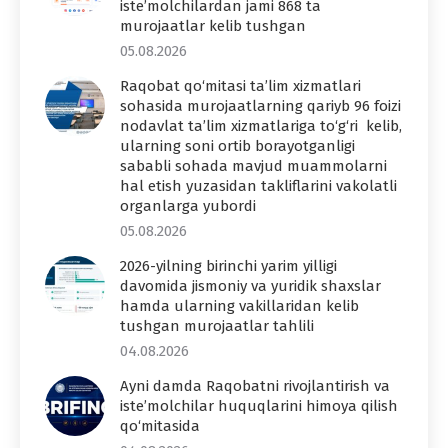
iste’molchilardan jami 868 ta
murojaatlar kelib tushgan
05.08.2026
Raqobat qo‘mitasi ta’lim xizmatlari
sohasida murojaatlarning qariyb 96 foizi
nodavlat ta’lim xizmatlariga to‘g‘ri kelib,
ularning soni ortib borayotganligi
sababli sohada mavjud muammolarni
hal etish yuzasidan takliflarini vakolatli
organlarga yubordi
05.08.2026
2026-yilning birinchi yarim yilligi
davomida jismoniy va yuridik shaxslar
hamda ularning vakillaridan kelib
tushgan murojaatlar tahlili
04.08.2026
Ayni damda Raqobatni rivojlantirish va
iste’molchilar huquqlarini himoya qilish
qo‘mitasida