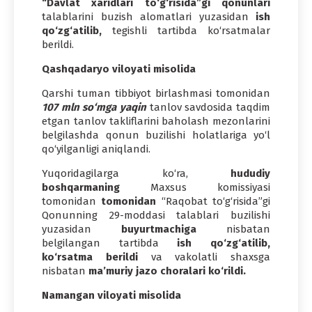
“Davlat xaridlari to‘g‘risida”gi qonunlari
talablarini buzish alomatlari yuzasidan
ish
qo‘zg‘atilib,
tegishli tartibda ko‘rsatmalar
berildi.
Qashqadaryo viloyati misolida
Qarshi tuman tibbiyot birlashmasi tomonidan
107 mln so‘mga yaqin
tanlov savdosida taqdim
etgan tanlov takliflarini baholash mezonlarini
belgilashda qonun buzilishi holatlariga yo‘l
qo‘yilganligi aniqlandi.
Yuqoridagilarga ko‘ra,
hududiy
boshqarmaning
Maxsus komissiyasi
tomonidan
tomonidan
“Raqobat to‘g‘risida”gi
Qonunning 29-moddasi talablari buzilishi
yuzasidan
buyurtmachiga
nisbatan
belgilangan tartibda
ish qo‘zg‘atilib,
ko‘rsatma berildi
va vakolatli shaxsga
nisbatan
ma’muriy jazo choralari ko‘rildi.
Namangan viloyati misolida