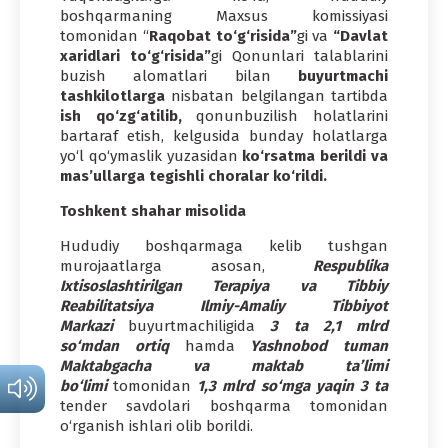
boshqarmaning Maxsus komissiyasi
tomonidan “
Raqobat to‘g‘risida”
gi va
“Davlat
xaridlari to‘g‘risida”
gi Qonunlari talablarini
buzish alomatlari bilan
buyurtmachi
tashkilotlarga
nisbatan belgilangan tartibda
ish qo‘zg‘atilib,
qonunbuzilish holatlarini
bartaraf etish, kelgusida bunday holatlarga
yo‘l qo‘ymaslik yuzasidan
ko‘rsatma berildi va
mas’ullarga tegishli choralar ko‘rildi.
Toshkent shahar misolida
Hududiy boshqarmaga kelib tushgan
murojaatlarga asosan,
Respublika
Ixtisoslashtirilgan Terapiya va Tibbiy
Reabilitatsiya Ilmiy-Amaliy Tibbiyot
Markazi
buyurtmachiligida
3 ta
2,1 mlrd
so‘mdan ortiq
hamda
Yashnobod tuman
Maktabgacha va maktab ta’limi
bo‘limi
tomonidan
1,3 mlrd so‘mga yaqin
3 ta
tender savdolari boshqarma tomonidan
o‘rganish ishlari olib borildi.