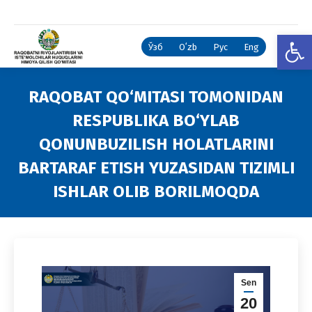
Open
Ўзб
Oʻzb
Рус
Eng
RAQOBAT QO‘MITASI TOMONIDAN
RESPUBLIKA BO‘YLAB
QONUNBUZILISH HOLATLARINI
BARTARAF ETISH YUZASIDAN TIZIMLI
ISHLAR OLIB BORILMOQDA
You are here:
Sen
20