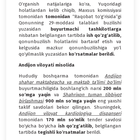
O‘rganish natijalariga ko‘ra, Yuqoridagi
holatlardan kelib chiqib, Maxsus komissiyasi
tomonidan
tomonidan
“Raqobat to‘g‘risida”gi
Qonunning 29-moddasi talablari buzilishi
yuzasidan
buyurtmachi tashkilotlarga
nisbatan belgilangan tartibda
ish qo‘zg‘atilib,
qonunbuzilish holatlarini bartaraf etish va
kelgusida mazkur qonunbuzilishiga yo‘l
qo‘yilmaslik yuzasidan
ko‘rsatmalar berildi.
Andijon viloyati misolida
Hududiy boshqarma tomonidan
Andijon
shahar maktabgacha va maktab ta’limi bo‘limi
buyurtmachiligida boshlang‘ich narxi
200 mln
so‘mga yaqin
va
Shahrixon tuman tibbiyot
birlashmasi
900 mln so‘mga yaqin
eng yaxshi
taklif savdolari bekor qilingan. Shuningdek,
Andijon viloyat kardiologiya dispanseri
tomonidan
170 mln so‘mlik
tender savdosi
bo‘yicha bo‘yicha
ish qo‘zg‘atilib,
belgilangan
tartibda
tegishli ko‘rsatmalar
berildi.