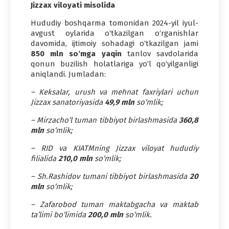
Jizzax viloyati misolida
Hududiy boshqarma tomonidan 2024-yil iyul-
avgust oylarida o‘tkazilgan o‘rganishlar
davomida, ijtimoiy sohadagi o‘tkazilgan jami
850 mln so‘mga yaqin
tanlov savdolarida
qonun buzilish holatlariga yo‘l qo‘yilganligi
aniqlandi. Jumladan:
– Keksalar, urush va mehnat faxriylari uchun
Jizzax sanatoriyasida
49,9 mln
so‘mlik;
– Mirzacho‘l tuman tibbiyot birlashmasida
360,8
mln
so‘mlik;
– RID va KIATMning Jizzax viloyat hududiy
filialida
210,0 mln
so‘mlik;
– Sh.Rashidov tumani tibbiyot birlashmasida
20
mln
so‘mlik;
– Zafarobod tuman maktabgacha va maktab
ta’limi bo‘limida
200,0 mln
so‘mlik.