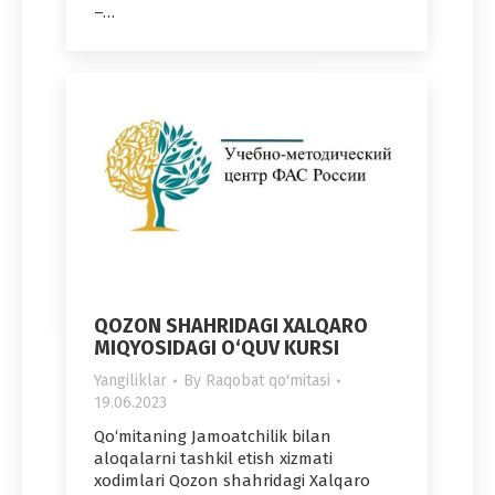
–…
QOZON SHAHRIDAGI XALQARO
MIQYOSIDAGI O‘QUV KURSI
Yangiliklar
By
Raqobat qo'mitasi
19.06.2023
Qo‘mitaning Jamoatchilik bilan
aloqalarni tashkil etish xizmati
xodimlari Qozon shahridagi Xalqaro