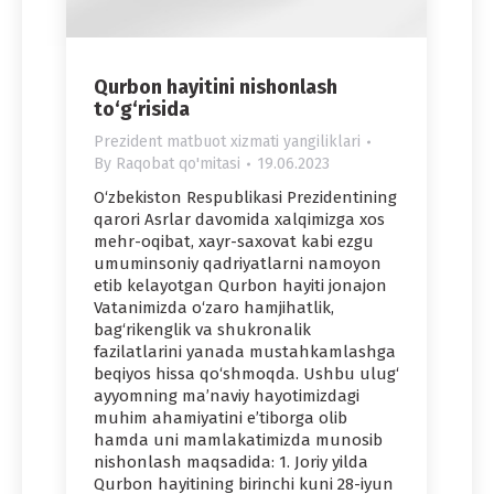
Qurbon hayitini nishonlash
to‘g‘risida
Prezident matbuot xizmati yangiliklari
By
Raqobat qo'mitasi
19.06.2023
O‘zbekiston Respublikasi Prezidentining
qarori Asrlar davomida xalqimizga xos
mehr-oqibat, xayr-saxovat kabi ezgu
umuminsoniy qadriyatlarni namoyon
etib kelayotgan Qurbon hayiti jonajon
Vatanimizda o‘zaro hamjihatlik,
bag‘rikenglik va shukronalik
fazilatlarini yanada mustahkamlashga
beqiyos hissa qo‘shmoqda. Ushbu ulug‘
ayyomning ma’naviy hayotimizdagi
muhim ahamiyatini e’tiborga olib
hamda uni mamlakatimizda munosib
nishonlash maqsadida: 1. Joriy yilda
Qurbon hayitining birinchi kuni 28-iyun