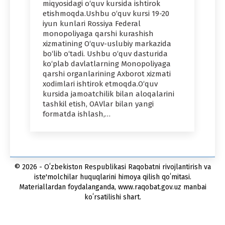
miqyosidagi o‘quv kursida ishtirok
etishmoqda.Ushbu o‘quv kursi 19-20
iyun kunlari Rossiya Federal
monopoliyaga qarshi kurashish
xizmatining O‘quv-uslubiy markazida
bo‘lib o‘tadi. Ushbu o‘quv dasturida
ko‘plab davlatlarning Monopoliyaga
qarshi organlarining Axborot xizmati
xodimlari ishtirok etmoqda.O‘quv
kursida jamoatchilik bilan aloqalarini
tashkil etish, OAVlar bilan yangi
formatda ishlash,…
© 2026 - Oʻzbekiston Respublikasi Raqobatni rivojlantirish va
iste'molchilar huquqlarini himoya qilish qoʻmitasi.
Materiallardan foydalanganda, www.raqobat.gov.uz manbai
koʻrsatilishi shart.