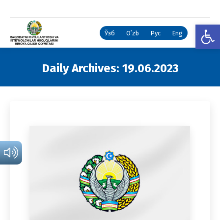
Open
Ўзб
Oʻzb
Рус
Eng
Daily Archives:
19.06.2023
You are here: