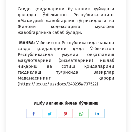
Савдо қоидаларини бузганлик қуйидаги
ҳолларда Ўзбекистон Республикасининг
«Маъмурий жавобгарлик тўғрисида»ги ва
Жиноий кодексларига мувофиқ
жавобгарликка сабаб бўлади.
МАНБА:
Ўзбекистон Республикасида чакана
савдо қоидаларини ҳамда Ўзбекистон
Республикасида умумий овқатланиш
маҳсулотларини (хизматларини) ишлаб
чиқариш ва сотиш қоидаларини
тасдиқлаш тўғрисида Вазирлар
Маҳкамасининг қарори
(https://lex.uz/uz/docs/243235#737522)
Ушбу янгилик билан бўлишиш
Share
Share
Share
Share
Share
on
on
on
on
on
Facebook
Twitter
Pinterest
WhatsApp
LinkedIn