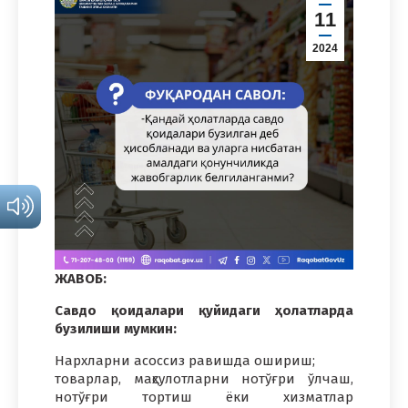
11
2024
ЖАВОБ:
Савдо қоидалари қуйидаги ҳолатларда
бузилиши мумкин:
Нархларни асоссиз равишда ошириш;
товарлар, маҳсулотларни нотўғри ўлчаш,
нотўғри тортиш ёки хизматлар