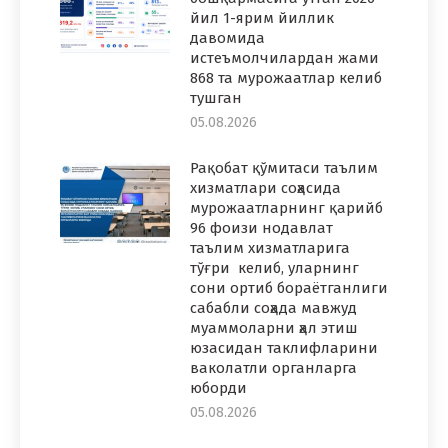
йил 1-ярим йиллик
давомида
истеъмолчилардан жами
868 та мурожаатлар келиб
тушган
05.08.2026
Рақобат қўмитаси таълим
хизматлари соҳасида
мурожаатларнинг қарийб
96 фоизи нодавлат
таълим хизматларига
тўғри келиб, уларнинг
сони ортиб бораётганлиги
сабабли соҳада мавжуд
муаммоларни ҳал этиш
юзасидан таклифларини
ваколатли органларга
юборди
05.08.2026