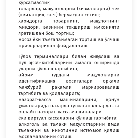
кўрсатмаслик;
товарлар, маҳсулотларни (хизматларни) чек
(квитанция, счёт) бермасдан сотиш;
харидорга товарнинг, маҳсулотнинг
миқдори, вазнини текшириш имконияти
яратишдан бош тортиш;
носоз ёки тамғаланмаган тортиш ва ўлчаш
приборларидан фойдаланиш.
Тўлов терминаллари билан жиҳозлаш ва
пул ҳисоб-китобларини амалга оширишда
уларни қўллаш тартибига;
айрим турдаги маҳсулотларни
идентификация воситалари орқали
мажбурий рақамли маркировкалаш
тартибига ва қоидаларига;
назорат-касса машиналарини, қонун
ҳужжатларида назарда тутилган ҳолларда эса
онлайн назорат-касса машиналари
ёки виртуал кассаларни қўллаш тартибига;
алкоголь ва тамаки маҳсулотларини ҳамда
тамакини ва никотинни истеъмол қилиш
мосламаларини сотиш.