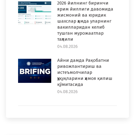
2026 йилнинг биринчи
ярим йиллиги давомида
жисмоний ва юридик
шахслар ҳамда уларнинг
вакилларидан келиб
тушган мурожаатлар
таҳлили
04.08.2026
Айни дамда Рақобатни
ривожлантириш ва
истеъмолчилар
ҳуқуқларини ҳимоя қилиш
қўмитасида
04.08.2026