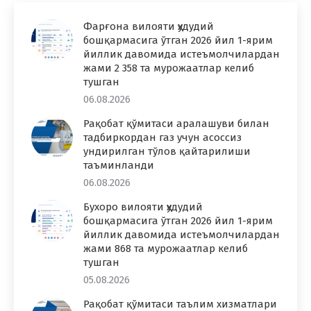
Фарғона вилояти ҳудудий
бошқармасига ўтган 2026 йил 1-ярим
йиллик давомида истеъмолчилардан
жами 2 358 та мурожаатлар келиб
тушган
06.08.2026
Рақобат қўмитаси аралашуви билан
тадбиркордан газ учун асоссиз
ундирилган тўлов қайтарилиши
таъминланди
06.08.2026
Бухоро вилояти ҳудудий
бошқармасига ўтган 2026 йил 1-ярим
йиллик давомида истеъмолчилардан
жами 868 та мурожаатлар келиб
тушган
05.08.2026
Рақобат қўмитаси таълим хизматлари