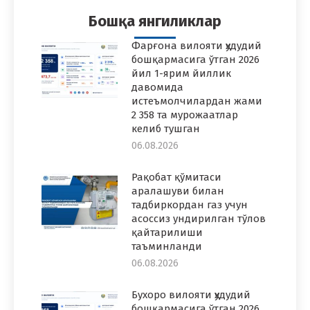
Бошқа янгиликлар
Фарғона вилояти ҳудудий
бошқармасига ўтган 2026
йил 1-ярим йиллик
давомида
истеъмолчилардан жами
2 358 та мурожаатлар
келиб тушган
06.08.2026
Рақобат қўмитаси
аралашуви билан
тадбиркордан газ учун
асоссиз ундирилган тўлов
қайтарилиши
таъминланди
06.08.2026
Бухоро вилояти ҳудудий
бошқармасига ўтган 2026