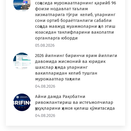
соҳасида мурожаатларнинг қарийб 96
фоизи нодавлат таълим
хизматларига тўғри келиб, уларнинг
сони ортиб бораётганлиги сабабли
соҳада мавжуд муаммоларни ҳал этиш
юзасидан таклифларини ваколатли
органларга юборди
05.08.2026
2026 йилнинг биринчи ярим йиллиги
давомида жисмоний ва юридик
шахслар ҳамда уларнинг
вакилларидан келиб тушган
мурожаатлар таҳлили
04.08.2026
Айни дамда Рақобатни
ривожлантириш ва истеъмолчилар
ҳуқуқларини ҳимоя қилиш қўмитасида
04.08.2026