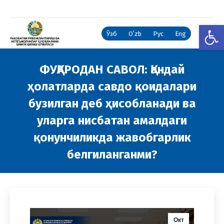
Open
Ўзб
Oʻzb
Рус
Eng
ФУҚАРОДАН САВОЛ: Қандай
ҳолатларда савдо қоидалари
бузилган деб ҳисобланади ва
уларга нисбатан амалдаги
қонунчиликда жавобгарлик
белгиланганми?
You are here:
Окт