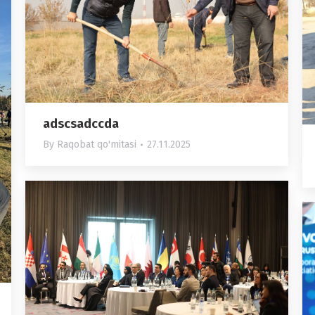
adscsadccda
By
Raqobat qo'mitasi
27.11.2025