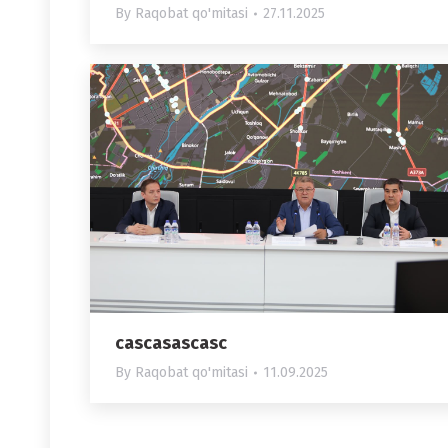
By
Raqobat qo'mitasi
27.11.2025
cascasascasc
By
Raqobat qo'mitasi
11.09.2025