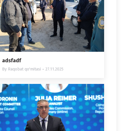
adsfadf
By
Raqobat qo'mitasi
27.11.2025