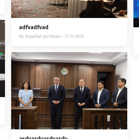
adfvadfvad
By
Raqobat qo'mitasi
27.11.2025
asdvasdvasdvasdv