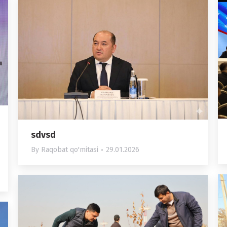
sdvsd
By
Raqobat qo'mitasi
29.01.2026