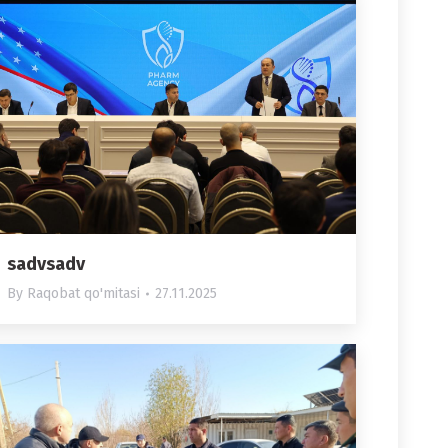
sadvsadv
By
Raqobat qo'mitasi
27.11.2025