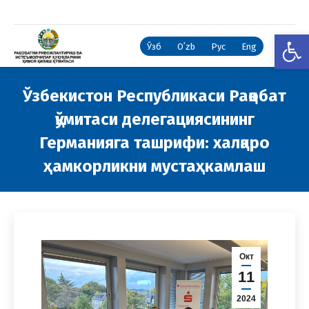
Open
Ўзб
Oʻzb
Рус
Eng
Ўзбекистон Республикаси Рақобат
қўмитаси делегациясининг
Германияга ташрифи: халқаро
ҳамкорликни мустаҳкамлаш
You are here:
Окт
11
2024