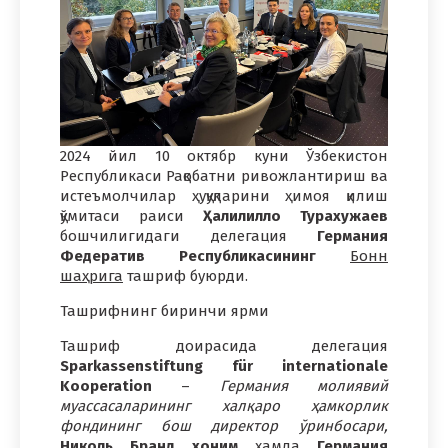
2024 йил 10 октябр куни Ўзбекистон
Республикаси Рақобатни ривожлантириш ва
истеъмолчилар ҳуқуқларини ҳимоя қилиш
қўмитаси раиси
Ҳалилилло Турахужаев
бошчилигидаги делегация
Германия
Федератив Республикасининг
Бонн
шаҳрига
ташриф буюрди.
Ташрифнинг биринчи ярми
Ташриф доирасида делегация
Sparkassenstiftung für internationale
Kooperation
–
Германия молиявий
муассасаларининг халқаро ҳамкорлик
фондининг бош директор ўринбосари,
Николь Бранд хоним
ҳамда
Германия