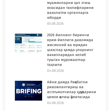
муаммоларни ҳал этиш
юзасидан таклифларини
ваколатли органларга
юборди
05.08.2026
2026 йилнинг биринчи
ярим йиллиги давомида
жисмоний ва юридик
шахслар ҳамда уларнинг
вакилларидан келиб
тушган мурожаатлар
таҳлили
04.08.2026
Айни дамда Рақобатни
ривожлантириш ва
истеъмолчилар ҳуқуқларини
ҳимоя қилиш қўмитасида
04.08.2026