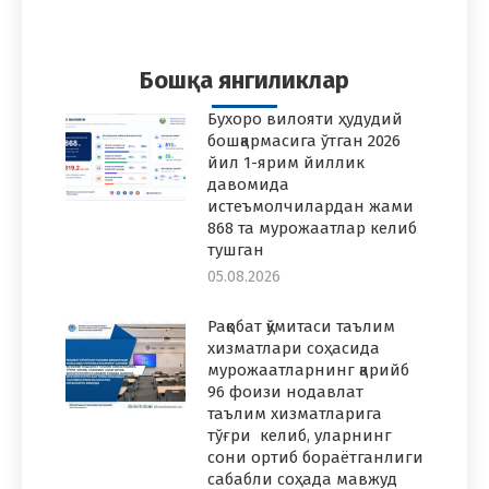
on
on
on
on
on
Facebook
Twitter
Pinterest
WhatsApp
LinkedIn
Бошқа янгиликлар
Бухоро вилояти ҳудудий
бошқармасига ўтган 2026
йил 1-ярим йиллик
давомида
истеъмолчилардан жами
868 та мурожаатлар келиб
тушган
05.08.2026
Рақобат қўмитаси таълим
хизматлари соҳасида
мурожаатларнинг қарийб
96 фоизи нодавлат
таълим хизматларига
тўғри келиб, уларнинг
сони ортиб бораётганлиги
сабабли соҳада мавжуд