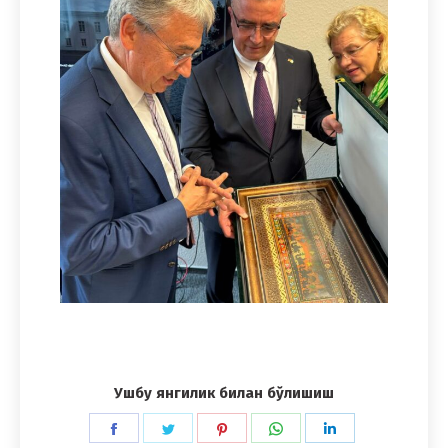
Ушбу янгилик билан бўлишиш
Share
Share
Share
Share
Share