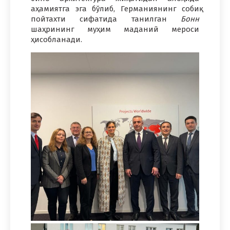
аҳамиятга эга бўлиб, Германиянинг собиқ
пойтахти сифатида танилган
Бонн
шаҳрининг муҳим маданий мероси
ҳисобланади.