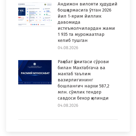
Андижон вилояти ҳудудий
бошқармасига ўтган 2026
йил 1-ярим йиллик
давомида
истеъмолчилардан жами
1 935 та мурожаатлар
келиб тушган
04.08.2026
Рақобат қўмитаси сўрови
билан Мактабгача ва
мактаб таълим
вазирлигининг
бошланғич нархи 587,2
млн. сўмлик тендер
савдоси бекор қилинди
04.08.2026