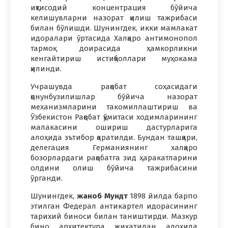
иқтисодий концентрация бўйича
келишувларни назорат қилиш тажрибаси
билан бўлишди. Шунингдек, икки мамлакат
идоралари ўртасида Халқаро антимонопол
тармоқ доирасида ҳамкорликни
кенгайтириш истиқболлари муҳокама
қилинди.
Учрашувда рақобат соҳасидаги
қонунбузилишлар бўйича назорат
механизмларини такомиллаштириш ва
Ўзбекистон Рақобат қўмитаси ходимларининг
малакасини ошириш дастурларига
алоҳида эътибор қаратилди. Бундан ташқари,
делегация Германиянинг халқаро
бозорлардаги рақобатга зид ҳаракатларини
олдини олиш бўйича тажрибасини
ўрганди.
Шунингдек,
жаноб Мундт
1898 йилда барпо
этилган Федерал антикартел идорасининг
тарихий биноси билан таништирди. Мазкур
бино архитектура жиҳатидан алоҳида