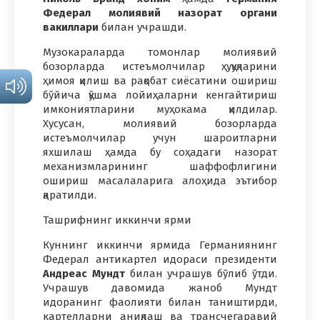
Федерал молиявий назорат органи
вакиллари
билан учрашди.
Музокараларда томонлар молиявий
бозорларда истеъмолчилар ҳуқуқларини
ҳимоя қилиш ва рақобат сиёсатини ошириш
бўйича қўшма лойиҳаларни кенгайтириш
имкониятларини муҳокама қилдилар.
Хусусан, молиявий бозорларда
истеъмолчилар учун шароитларни
яхшилаш ҳамда бу соҳадаги назорат
механизмларининг шаффофлигини
ошириш масалаларига алоҳида эътибор
қаратилди.
Ташрифнинг иккинчи ярми
Куннинг иккинчи ярмида Германиянинг
Федерал антикартел идораси президенти
Андреас Мундт
билан учрашув бўлиб ўтди.
Учрашув давомида жаноб Мундт
идоранинг фаолияти билан таништирди,
картелларни аниқлаш ва трансчегаравий