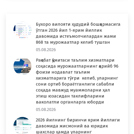
Бухоро вилояти ҳудудий бошқармасига
ўтган 2026 йил 1-ярим йиллик
давомида истеъмолчилардан жами
868 та мурожаатлар келиб тушган
05.08.2026
Рақобат қўмитаси таълим хизматлари
соҳасида мурожаатларнинг қарийб 96
фоизи нодавлат таълим
хизматларига тўғри келиб, уларнинг
сони ортиб бораётганлиги сабабли
соҳада мавжуд муаммоларни ҳал
этиш юзасидан таклифларини
ваколатли органларга юборди
05.08.2026
2026 йилнинг биринчи ярим йиллиги
давомида жисмоний ва юридик
шахслар ҳамда уларнинг