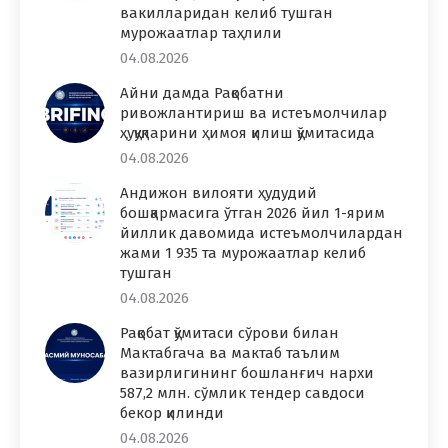
вакилларидан келиб тушган
мурожаатлар таҳлили
04.08.2026
Айни дамда Рақобатни
ривожлантириш ва истеъмолчилар
ҳуқуқларини ҳимоя қилиш қўмитасида
04.08.2026
Андижон вилояти ҳудудий
бошқармасига ўтган 2026 йил 1-ярим
йиллик давомида истеъмолчилардан
жами 1 935 та мурожаатлар келиб
тушган
04.08.2026
Рақобат қўмитаси сўрови билан
Мактабгача ва мактаб таълим
вазирлигининг бошланғич нархи
587,2 млн. сўмлик тендер савдоси
бекор қилинди
04.08.2026