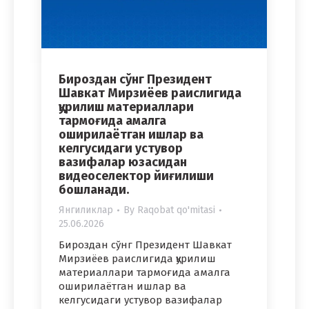
Бироздан сўнг Президент
Шавкат Мирзиёев раислигида
қурилиш материаллари
тармоғида амалга
оширилаётган ишлар ва
келгусидаги устувор
вазифалар юзасидан
видеоселектор йиғилиши
бошланади.
Янгиликлар
By
Raqobat qo'mitasi
25.06.2026
Бироздан сўнг Президент Шавкат
Мирзиёев раислигида қурилиш
материаллари тармоғида амалга
оширилаётган ишлар ва
келгусидаги устувор вазифалар