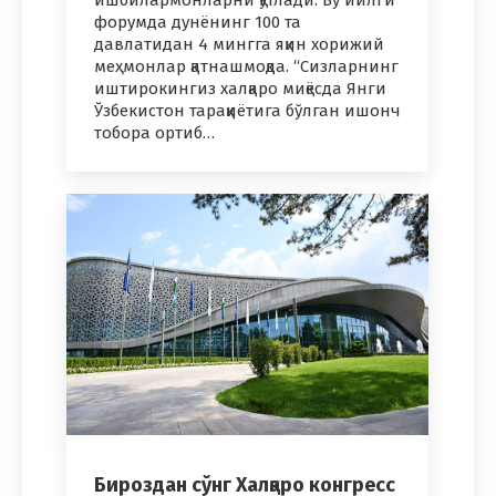
ишбилармонларни қутлади. Бу йилги
форумда дунёнинг 100 та
давлатидан 4 мингга яқин хорижий
меҳмонлар қатнашмоқда. “Сизларнинг
иштирокингиз халқаро миқёсда Янги
Ўзбекистон тараққиётига бўлган ишонч
тобора ортиб…
Бироздан сўнг Халқаро конгресс