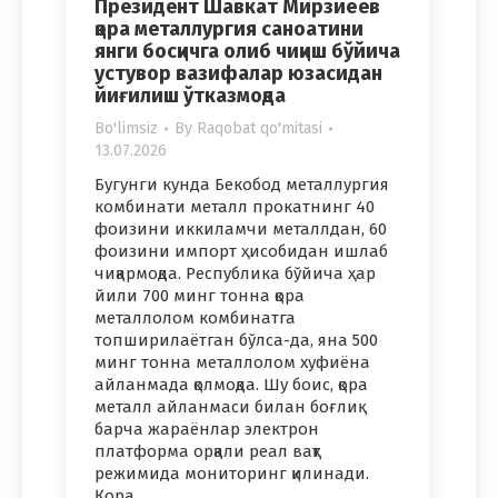
Президент Шавкат Мирзиёев
қора металлургия саноатини
янги босқичга олиб чиқиш бўйича
устувор вазифалар юзасидан
йиғилиш ўтказмоқда
Bo'limsiz
By
Raqobat qo'mitasi
13.07.2026
Бугунги кунда Бекобод металлургия
комбинати металл прокатнинг 40
фоизини иккиламчи металлдан, 60
фоизини импорт ҳисобидан ишлаб
чиқармоқда. Республика бўйича ҳар
йили 700 минг тонна қора
металлолом комбинатга
топширилаётган бўлса-да, яна 500
минг тонна металлолом хуфиёна
айланмада қолмоқда. Шу боис, қора
металл айланмаси билан боғлиқ
барча жараёнлар электрон
платформа орқали реал вақт
режимида мониторинг қилинади.
Қора…