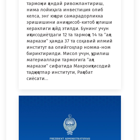
тармоқни қандай ривожлантириш,
нима лойиҳага инвестиция олиб
келса, энг юқори самарадорликка
эришишини аниқ ҳисоб-китоб қилиши
кераклиги қайд этилди. Бунинг учун
иқтисодиётдаги 12 та тармоққа 14 та “ақл
маркази” ҳамда 37 та соҳавий илмий
институт ва олийгоҳлар номма-ном
бириктирилди. Мисол учун, қурилиш
материаллари тармоғига “ақл
маркази” сифатида Макроиқтисодий
тадқиқотлар институти, Рақобат
сиёсати…