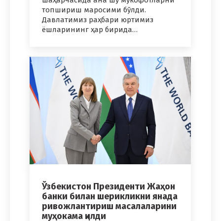
шаҳарчасида ана шу мукофотларни
топшириш маросими бўлди.
Давлатимиз раҳбари юртимиз
ёшларининг ҳар бирида…
Ўзбекистон Президенти Жаҳон
банки билан шерикликни янада
ривожлантириш масалаларини
муҳокама қилди