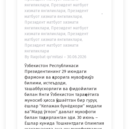
янгиликлари
,
Президент матбуот
хизмати янгиликлари
,
Президент
матбуот хизмати янгиликлари
,
Президент матбуот хизмати
янгиликлари
,
Президент матбуот
хизмати янгиликлари
,
Президент
матбуот хизмати янгиликлари
,
Президент матбуот хизмати
янгиликлари
By
Raqobat qo'mitasi
30.06.2026
Ўзбекистон Республикаси
Президентининг 29 июндаги
фармони ва қарорига мувофиқ, ўз
билими, истеъдоди,
ташаббускорлиги ва фидойилиги
билан Янги Ўзбекистон тараққиётига
муносиб ҳисса қўшаётган бир гуруҳ
ёшлар “Келажак бунёдкори” медали
ва“Мард ўғлон” давлат мукофоти
билан тақдирланган эди. 30 июнь –
Ёшлар кунида Тошкентдаги Олимпия