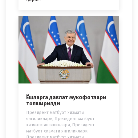
Ёшларга давлат мукофотлари
топширилди
Президент матбуот хизмати
янгиликлари
,
Президент матбуот
хизмати янгиликлари
,
Президент
матбуот хизмати янгиликлари
,
Президент матбуот хизмати