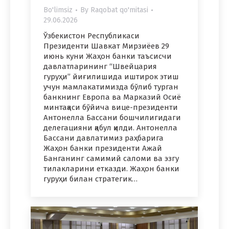
Bo'limsiz
By
Raqobat qo'mitasi
29.06.2026
Ўзбекистон Республикаси
Президенти Шавкат Мирзиёев 29
июнь куни Жаҳон банки таъсисчи
давлатларининг “Швейцария
гуруҳи” йиғилишида иштирок этиш
учун мамлакатимизда бўлиб турган
банкнинг Европа ва Марказий Осиё
минтақаси бўйича вице-президенти
Антонелла Бассани бошчилигидаги
делегацияни қабул қилди. Антонелла
Бассани давлатимиз раҳбарига
Жаҳон банки президенти Ажай
Банганинг самимий саломи ва эзгу
тилакларини етказди. Жаҳон банки
гуруҳи билан стратегик…