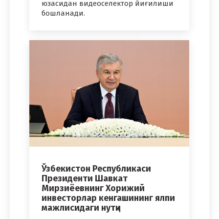
юзасидан видеоселектор йиғилиши
бошланади.
Ўзбекистон Республикаси
Президенти Шавкат
Мирзиёевнинг Хорижий
инвесторлар кенгашининг ялпи
мажлисидаги нутқи