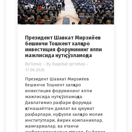
Президент Шавкат Мирзиёев
бешинчи Тошкент халқаро
инвестиция форумининг ялпи
мажлисида нутқ сўзламоқда
Bo'limsiz
By
Raqobat qo'mitasi
17.06.2026
Президент Шавкат Мирзиёев
бешинчи Тошкент халқаро
инвестиция форумининг ялпи
мажлисида нутқ сўзламоқда.
Давлатимиз раҳбари форумда
қатнашаётган давлат ва ҳукумат
раҳбарлари, нуфузли халқаро молия
институтлари, йирик компаниялар,
жамғармалар, ва етакчи