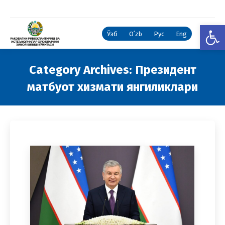
Open
Ўзб
Oʻzb
Рус
Eng
Category Archives:
Президент
матбуот хизмати янгиликлари
You are here: