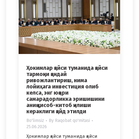
Ҳокимлар қайси туманида қайси
тармоқни қандай
ривожлантириш, нима
лойиҳага инвестиция олиб
келса, энг юқори
самарадорликка эришишини
аниқ ҳисоб-китоб қилиши
кераклиги қайд этилди
Bo'limsiz
By
Raqobat qo'mitasi
25.06.2026
Ҳокимлар қайси туманида қайси