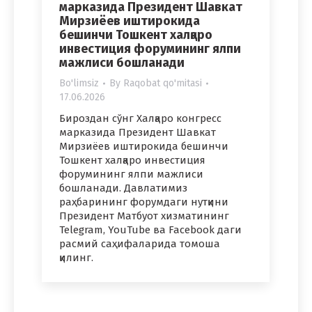
марказида Президент Шавкат
Мирзиёев иштирокида
бешинчи Тошкент халқаро
инвестиция форумининг ялпи
мажлиси бошланади
Bo'limsiz
By
Raqobat qo'mitasi
17.06.2026
Бироздан сўнг Халқаро конгресс
марказида Президент Шавкат
Мирзиёев иштирокида бешинчи
Тошкент халқаро инвестиция
форумининг ялпи мажлиси
бошланади. Давлатимиз
раҳбарининг форумдаги нутқини
Президент Матбуот хизматининг
Telegram, YouTube ва Facebook даги
расмий саҳифаларида томоша
қилинг.