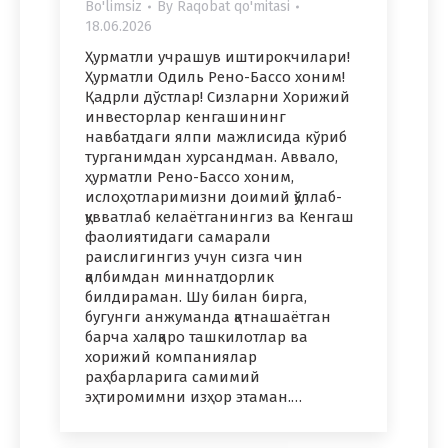
Bo'limsiz
By
Raqobat qo'mitasi
18.06.2026
Ҳурматли учрашув иштирокчилари!
Ҳурматли Одиль Рено-Бассо хоним!
Қадрли дўстлар! Сизларни Хорижий
инвесторлар кенгашининг
навбатдаги ялпи мажлисида кўриб
турганимдан хурсандман. Аввало,
ҳурматли Рено-Бассо хоним,
ислоҳотларимизни доимий қўллаб-
қувватлаб келаётганингиз ва Кенгаш
фаолиятидаги самарали
раислигингиз учун сизга чин
қалбимдан миннатдорлик
билдираман. Шу билан бирга,
бугунги анжуманда қатнашаётган
барча халқаро ташкилотлар ва
хорижий компаниялар
раҳбарларига самимий
эҳтиромимни изҳор этаман.…