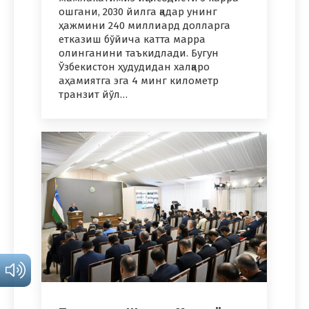
ошгани, 2030 йилга қадар унинг
ҳажмини 240 миллиард долларга
етказиш бўйича катта марра
олинганини таъкидлади. Бугун
Ўзбекистон ҳудудидан халқаро
аҳамиятга эга 4 минг километр
транзит йўл…