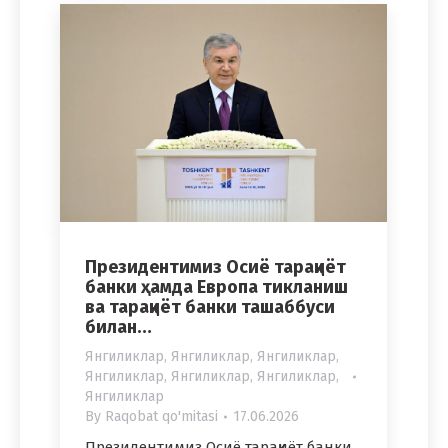
Президентимиз Осиё тараққиёт
банки ҳамда Европа тикланиш
ва тараққиёт банки ташаббуси
билан…
Янгиликлар
,
Янгиликлар
,
Янгиликлар
,
Янгиликлар
,
Янгиликлар
,
Янгиликлар
,
Янгиликлар
By
Raqobat qo'mitasi
17.06.2026
Президентимиз Осиё тараққиёт банки