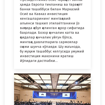
ҳамда Европа тикланиш ва тараққиёт
банки ташаббуси билан Марказий
Осиё ва Кавказ инвестиция
кенгашларининг минтақавий
альянси ташкил этилаётганини ўз
вақтида қабул қилинган қарор сифатида
баҳолади. Бозор қанчалик катта ва
қоидалар қанчалик уйғун бўлса,
минтақа давлатларига сармоялар
оқими шунча кўпаяди. Шу маънода,
бу муҳим ташаббус келгусида умумий
инвестиция маконини яратиш
йўлидаги дастлабки…