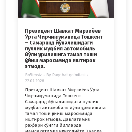
Президент Шавкат Мирзиёев
Ўрта Чирчиқ туманида Тошкент
– Самарқанд йўналишидаги
пуллик муқобил автомобиль
йўли қурилишига тамал тоши
қўйиш маросимида иштирок
этмоқда.
Bo'limsiz
By
Raqobat qo'mitasi
22.07.2026
Президент Шавкат Мирзиёев Ўрта
Чирчиқ туманида Тошкент –
Самарқанд йўналишидаги пуллик
муқобил автомобиль йўли қурилишига
тамал тоши қўйиш маросимида
иштирок этмоқда. Давлатимиз
раҳбари сўнгги йилларда
мамлакатимиз иқтисодиёти 3 карра