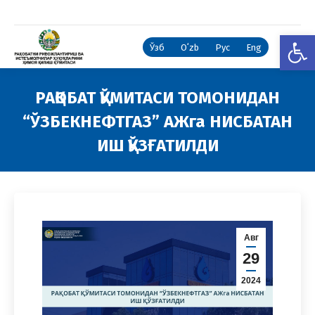
Open
Ўзб
Oʻzb
Рус
Eng
РАҚОБАТ ҚЎМИТАСИ ТОМОНИДАН
“ЎЗБЕКНЕФТГАЗ” АЖга НИСБАТАН
ИШ ҚЎЗҒАТИЛДИ
You are here:
Авг
29
2024