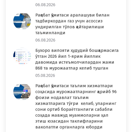
06.08.2026
Рақобат қўмитаси аралашуви билан
тадбиркордан газ учун асоссиз
ундирилган тўлов қайтарилиши
таъминланди
06.08.2026
Бухоро вилояти ҳудудий бошқармасига
ўтган 2026 йил 1-ярим йиллик
давомида истеъмолчилардан жами
868 та мурожаатлар келиб тушган
05.08.2026
Рақобат қўмитаси таълим хизматлари
соҳасида мурожаатларнинг қарийб 96
фоизи нодавлат таълим
хизматларига тўғри келиб, уларнинг
сони ортиб бораётганлиги сабабли
соҳада мавжуд муаммоларни ҳал
этиш юзасидан таклифларини
ваколатли органларга юборди