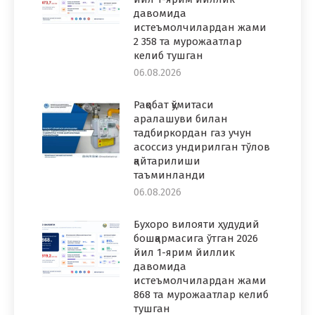
давомида
истеъмолчилардан жами
2 358 та мурожаатлар
келиб тушган
06.08.2026
Рақобат қўмитаси
аралашуви билан
тадбиркордан газ учун
асоссиз ундирилган тўлов
қайтарилиши
таъминланди
06.08.2026
Бухоро вилояти ҳудудий
бошқармасига ўтган 2026
йил 1-ярим йиллик
давомида
истеъмолчилардан жами
868 та мурожаатлар келиб
тушган