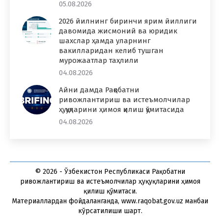
05.08.2026
2026 йилнинг биринчи ярим йиллиги
давомида жисмоний ва юридик
шахслар ҳамда уларнинг
вакилларидан келиб тушган
мурожаатлар таҳлили
04.08.2026
Айни дамда Рақобатни
ривожлантириш ва истеъмолчилар
ҳуқуқларини ҳимоя қилиш қўмитасида
04.08.2026
© 2026 - Ўзбекистон Республикаси Рақобатни
ривожлантириш ва истеъмолчилар ҳуқуқларини ҳимоя
қилиш қўмитаси.
Материаллардан фойдаланганда, www.raqobat.gov.uz манбаи
кўрсатилиши шарт.