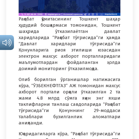
Рақобат қўмитасининг Тошкент шаҳар
ҳудудий бошқармаси томонидан, Тошкент
шаҳрида ўтказилаётган давлат
харидларида “Рақобат тўғрисида”ги ҳамда
“Давлат харидлари тўғрисида”ги
Қонунларига риоя этилиши юзасидан
электрон махсус ахборот порталларидаги
маълумотлардан фойдаланган ҳолда
доимий мониторинг ўтказилмоқда.
Олиб борилган ўрганишлар натижасига
кўра, “ЎЗБЕКНЕФТГАЗ” АЖ томонидан махсус
ахборот портали орқали ўтказилган 2 та
жами 4.8 млрд сўмга яқин энг яхши
таклифларни танлаш савдоларида “Рақобат
тўғрисида”ги Қонуннинг 29-моддаси
талаблари бузилганлик аломатлари
аниқланди.
Юқоридагиларга кўра, “Рақобат тўғрисида”ги