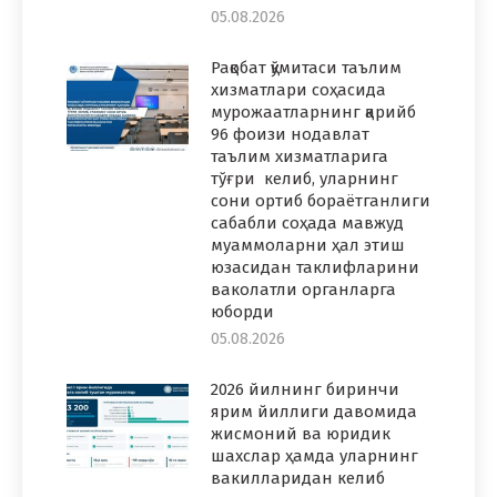
05.08.2026
Рақобат қўмитаси таълим
хизматлари соҳасида
мурожаатларнинг қарийб
96 фоизи нодавлат
таълим хизматларига
тўғри келиб, уларнинг
сони ортиб бораётганлиги
сабабли соҳада мавжуд
муаммоларни ҳал этиш
юзасидан таклифларини
ваколатли органларга
юборди
05.08.2026
2026 йилнинг биринчи
ярим йиллиги давомида
жисмоний ва юридик
шахслар ҳамда уларнинг
вакилларидан келиб