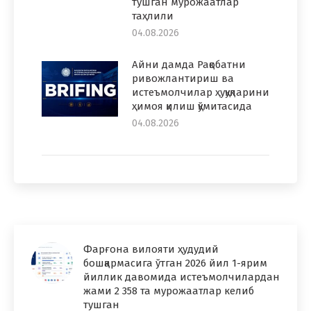
тушган мурожаатлар
таҳлили
04.08.2026
Айни дамда Рақобатни
ривожлантириш ва
истеъмолчилар ҳуқуқларини
ҳимоя қилиш қўмитасида
04.08.2026
Фарғона вилояти ҳудудий
бошқармасига ўтган 2026 йил 1-ярим
йиллик давомида истеъмолчилардан
жами 2 358 та мурожаатлар келиб
тушган