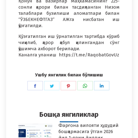
Қонун ва Вазирлар Маҳкамасининг 225-
сонли қарори билан тасдиқланган Низом
талаблари бузилиши аломатлари билан
“ЎЗБЕКНЕФТГАЗ” АЖга нисбатан иш
қўзғатилди.
Қўзғатилган иш ўрнатилган тартибда кўриб
чиқилиб, қарор қабул қилингандан сўнг
қўшимча ахборот берилади.
Каналга уланиш https://t.me/RaqobatGovUz
Ушбу янгилик билан бўлишиш
Share
Share
Share
Share
Share
on
on
on
on
on
Facebook
Twitter
Pinterest
WhatsApp
LinkedIn
Бошқа янгиликлар
Фарғона вилояти ҳудудий
бошқармасига ўтган 2026
йил 1-ярим йиллик