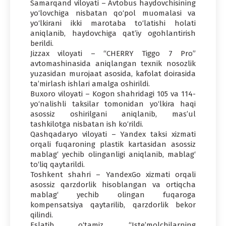
Samarqand viloyati – Avtobus haydovchisining
yo‘lovchiga nisbatan qo‘pol muomalasi va
yo‘lkirani ikki marotaba to‘latishi holati
aniqlanib, haydovchiga qat’iy ogohlantirish
berildi.
Jizzax viloyati – “CHERRY Tiggo 7 Pro”
avtomashinasida aniqlangan texnik nosozlik
yuzasidan murojaat asosida, kafolat doirasida
ta’mirlash ishlari amalga oshirildi.
Buxoro viloyati – Kogon shahridagi 105 va 114-
yo‘nalishli taksilar tomonidan yo‘lkira haqi
asossiz oshirilgani aniqlanib, mas’ul
tashkilotga nisbatan ish ko‘rildi.
Qashqadaryo viloyati – Yandex taksi xizmati
orqali fuqaroning plastik kartasidan asossiz
mablag‘ yechib olinganligi aniqlanib, mablag‘
to‘liq qaytarildi.
Toshkent shahri – YandexGo xizmati orqali
asossiz qarzdorlik hisoblangan va ortiqcha
mablag‘ yechib olingan fuqaroga
kompensatsiya qaytarilib, qarzdorlik bekor
qilindi.
Eslatib o‘tamiz, “Iste’molchilarning