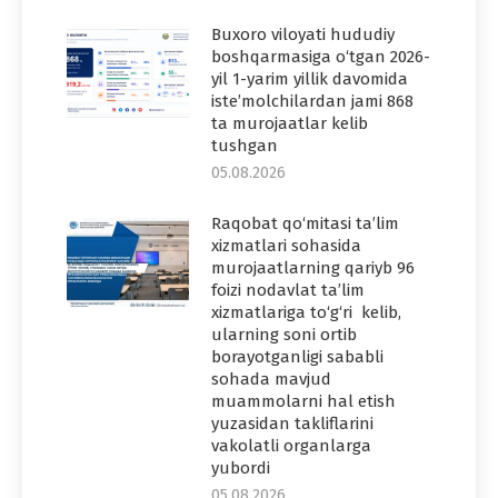
Buxoro viloyati hududiy
boshqarmasiga o‘tgan 2026-
yil 1-yarim yillik davomida
iste’molchilardan jami 868
ta murojaatlar kelib
tushgan
05.08.2026
Raqobat qo‘mitasi ta’lim
xizmatlari sohasida
murojaatlarning qariyb 96
foizi nodavlat ta’lim
xizmatlariga to‘g‘ri kelib,
ularning soni ortib
borayotganligi sababli
sohada mavjud
muammolarni hal etish
yuzasidan takliflarini
vakolatli organlarga
yubordi
05.08.2026