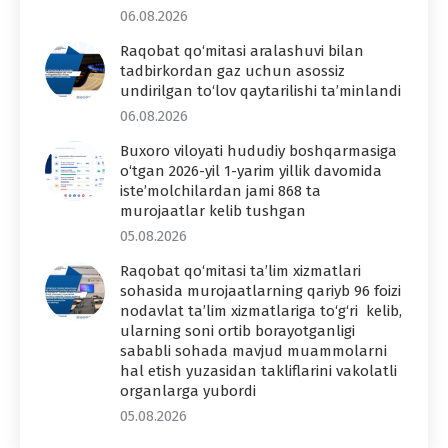
06.08.2026
Raqobat qo‘mitasi aralashuvi bilan
tadbirkordan gaz uchun asossiz
undirilgan to‘lov qaytarilishi ta’minlandi
06.08.2026
Buxoro viloyati hududiy boshqarmasiga
o‘tgan 2026-yil 1-yarim yillik davomida
iste’molchilardan jami 868 ta
murojaatlar kelib tushgan
05.08.2026
Raqobat qo‘mitasi ta’lim xizmatlari
sohasida murojaatlarning qariyb 96 foizi
nodavlat ta’lim xizmatlariga to‘g‘ri kelib,
ularning soni ortib borayotganligi
sababli sohada mavjud muammolarni
hal etish yuzasidan takliflarini vakolatli
organlarga yubordi
05.08.2026