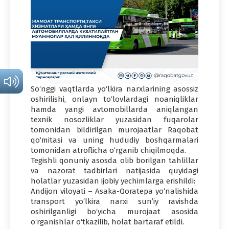
So‘nggi vaqtlarda yo‘lkira narxlarining asossiz
oshirilishi, onlayn to‘lovlardagi noaniqliklar
hamda yangi avtomobillarda aniqlangan
texnik nosozliklar yuzasidan fuqarolar
tomonidan bildirilgan murojaatlar Raqobat
qo‘mitasi va uning hududiy boshqarmalari
tomonidan atroflicha o‘rganib chiqilmoqda.
Tegishli qonuniy asosda olib borilgan tahlillar
va nazorat tadbirlari natijasida quyidagi
holatlar yuzasidan ijobiy yechimlarga erishildi:
Andijon viloyati – Asaka-Qoratepa yo‘nalishida
transport yo‘lkira narxi sun’iy ravishda
oshirilganligi bo‘yicha murojaat asosida
o‘rganishlar o‘tkazilib, holat bartaraf etildi.