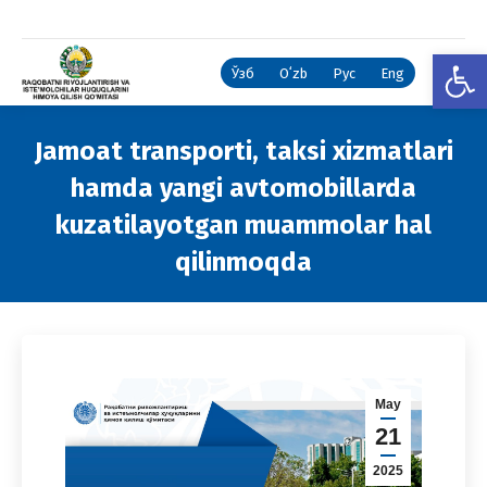
Open
Ўзб
Oʻzb
Рус
Eng
Jamoat transporti, taksi xizmatlari
hamda yangi avtomobillarda
kuzatilayotgan muammolar hal
qilinmoqda
You are here:
May
21
2025