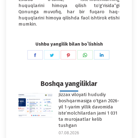
huquqlarini himoya qilish to‘g‘risida”gi
Qonunga muvofiq, har bir fuqaro haq-
huquqlarini himoya qilishda faol ishtirok etishi
mumkin.
Ushbu yangilik bilan boʻlishish
Share
Share
Share
Share
Share
on
on
on
on
on
Facebook
Twitter
Pinterest
WhatsApp
LinkedIn
Boshqa yangiliklar
Jizzax viloyati hududiy
boshqarmasiga o‘tgan 2026-
yil 1-yarim yillik davomida
iste’molchilardan jami 1 031
ta murojaatlar kelib
tushgan
07.08.2026