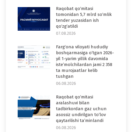
Raqobat qo‘mitasi
tomonidan 5,7 mlrd so‘mlik
tender yuzasidan ish
qo‘zg‘atildi
07.08.2026
Farg‘ona viloyati hududiy
boshqarmasiga o‘tgan 2026-
yil 1-yarim yillik davomida
iste’molchilardan jami 2 358
ta murojaatlar kelib
tushgan
06.08.2026
Raqobat qo‘mitasi
aralashuvi bilan
tadbirkordan gaz uchun
asossiz undirilgan to‘lov
qaytarilishi ta’minlandi
06.08.2026