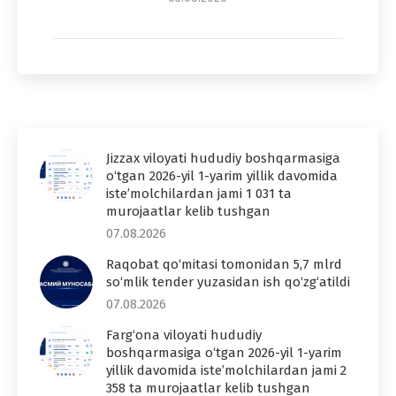
Jizzax viloyati hududiy boshqarmasiga
o‘tgan 2026-yil 1-yarim yillik davomida
iste’molchilardan jami 1 031 ta
murojaatlar kelib tushgan
07.08.2026
Raqobat qo‘mitasi tomonidan 5,7 mlrd
so‘mlik tender yuzasidan ish qo‘zg‘atildi
07.08.2026
Farg‘ona viloyati hududiy
boshqarmasiga o‘tgan 2026-yil 1-yarim
yillik davomida iste’molchilardan jami 2
358 ta murojaatlar kelib tushgan