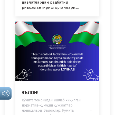
давлатлардан рақобатни
ривожлантириш органлари,…
ЭЪЛОН!
Қўмита томонидан ишлаб чиқилган
норматив-ҳуқуқий ҳужжатлар
лойиҳалари
,
Эълонлар
,
Қўмита