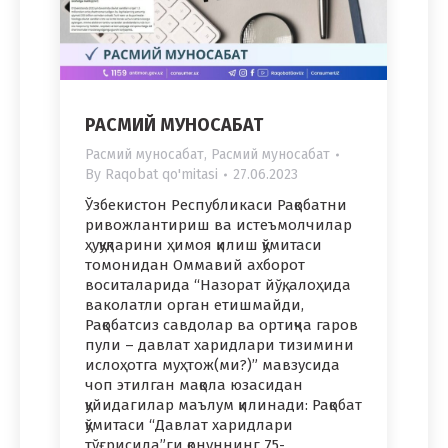
РАСМИЙ МУНОСАБАТ
Расмий муносабат
,
Расмий муносабат
By
Raqobat qo'mitasi
27.06.2023
Ўзбекистон Республикаси Рақобатни
ривожлантириш ва истеъмолчилар
ҳуқуқларини ҳимоя қилиш қўмитаси
томонидан Оммавий ахборот
воситаларида “Назорат йўқ, алоҳида
ваколатли орган етишмайди,
Рақобатсиз савдолар ва ортиқча гаров
пули – давлат харидлари тизимини
ислоҳотга муҳтож(ми?)” мавзусида
чоп этилган мақола юзасидан
қуйидагилар маълум қилинади: Рақобат
қўмитаси “Давлат харидлари
тўғрисида”ги қонуннинг 75-