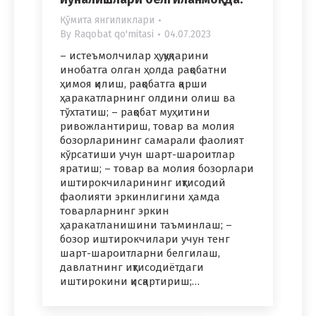
Қўмита янгиликлари
By
Raqobat qo'mitasi
04.07.2023
– истеъмолчилар ҳуқуқларини
инобатга олган ҳолда рақобатни
ҳимоя қилиш, рақобатга қарши
ҳаракатларнинг олдини олиш ва
тўхтатиш; – рақобат муҳитини
ривожлантириш, товар ва молия
бозорларининг самарали фаолият
кўрсатиши учун шарт-шароитлар
яратиш; – товар ва молия бозорлари
иштирокчиларининг иқтисодий
фаолияти эркинлигини ҳамда
товарларнинг эркин
ҳаракатланишини таъминлаш; –
бозор иштирокчилари учун тенг
шарт-шароитларни белгилаш,
давлатнинг иқтисодиётдаги
иштирокини қисқартириш;…