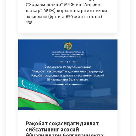
(“Хоразм шакар” МЧЖ ва “Ангрен
шакар” МЧЖ) корхоналарнинг ички
эҳтиёжни (ўртача 650 минг тонна)
138…
Рақобат соҳасидаги давлат
сиёсатининг асосий
йўналишлари белгиланмоқда: