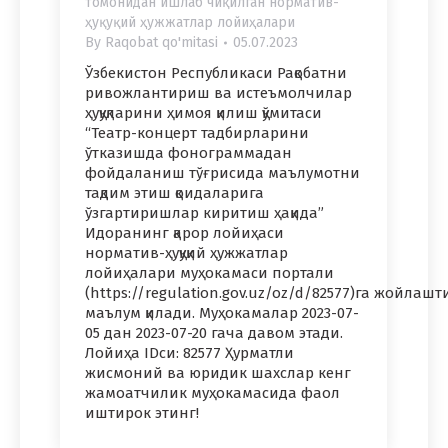
томонидан ишлаб чиқилган норматив-
ҳуқуқий ҳужжатлар лойиҳалари
By
Raqobat qo'mitasi
05.07.2023
Ўзбекистон Республикаси Рақобатни
ривожлантириш ва истеъмолчилар
ҳуқуқларини ҳимоя қилиш қўмитаси
“Театр-концерт тадбирларини
ўтказишда фонограммадан
фойдаланиш тўғрисида маълумотни
тақдим этиш қоидаларига
ўзгартиришлар киритиш ҳақида”
Идоранинг қарор лойиҳаси
норматив-ҳуқуқий ҳужжатлар
лойиҳалари муҳокамаси портали
(https://regulation.gov.uz/oz/d/82577)га жойла
маълум қилади. Муҳокамалар 2023-07-
05 дан 2023-07-20 гача давом этади.
Лойиҳа IDси: 82577 Ҳурматли
жисмоний ва юридик шахслар кенг
жамоатчилик муҳокамасида фаол
иштирок этинг!