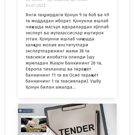
04.07.2023
Янги таҳрирдаги Қонун 9 та боб ва 49
та моддадан иборат. Қонунни ишлаб
чиқишда масъул идоралардан кўплаб
эксперт ва мутахассислар иштирок
этган. Қонунни ишлаб чиқишда
халқаро молия институтлари
экспертларининг жами 38 та
тавсияси инобатга олинди (шу
жумладан Жаҳон банкининг 26 та,
Европа тикланиш ва тараққиёт
банкининг 11 та ва Осиё тараққиёт
банкининг 1 та тавсиялари). Ушбу
Қонун билан амалда…