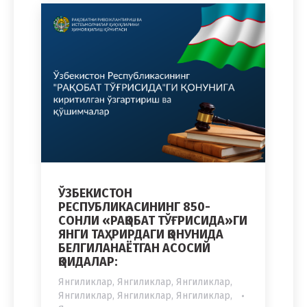
ЎЗБEКИСТОН
РEСПУБЛИКАСИНИНГ 850-
СОНЛИ «РАҚОБАТ ТЎҒРИСИДА»ГИ
ЯНГИ ТАҲРИРДАГИ ҚОНУНИДА
БEЛГИЛАНАЁТГАН АСОСИЙ
ҚОИДАЛАР:
Янгиликлар
,
Янгиликлар
,
Янгиликлар
,
Янгиликлар
,
Янгиликлар
,
Янгиликлар
,