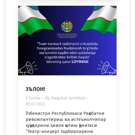
ЭЪЛОН!
Eʼlonlar
By
Raqobat qo'mitasi
05.07.2023
Ўзбекистон Республикаси Рақобатни
ривожлантириш ва истеъмолчилар
ҳуқуқларини ҳимоя қилиш қўмитаси
“Театр-концерт тадбирларини