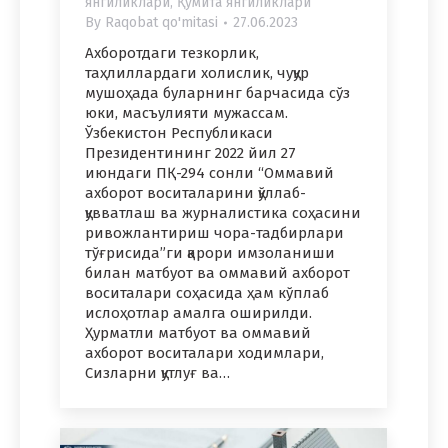
янгиликлари
,
Қўмита янгиликлари
By
Raqobat qo'mitasi
27.06.2023
Ахборотдаги тезкорлик,
таҳлиллардаги холислик, чуқур
мушоҳада буларнинг барчасида сўз
юки, масъулияти мужассам.
Ўзбекистон Республикаси
Президентининг 2022 йил 27
июндаги ПҚ-294 сонли “Оммавий
ахборот воситаларини қўллаб-
қувватлаш ва журналистика соҳасини
ривожлантириш чора-тадбирлари
тўғрисида”ги қарори имзоланиши
билан матбуот ва оммавий ахборот
воситалари соҳасида ҳам кўплаб
ислоҳотлар амалга оширилди.
Ҳурматли матбуот ва оммавий
ахборот воситалари ходимлари,
Сизларни қутлуғ ва…