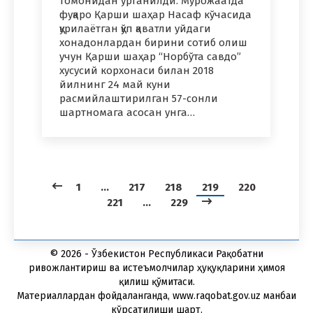
томонидан ўрганилди. Мурожаатда
фуқаро Қарши шаҳар Насаф кўчасида
қурилаётган қўп қаватли уйдаги
хонадонлардан бирини сотиб олиш
учун Қарши шаҳар “Норбўта савдо”
хусусий корхонаси билан 2018
йилнинг 24 май куни
расмийлаштирилган 57-сонли
шартномага асосан унга…
1
…
217
218
219
220
221
…
229
© 2026 - Ўзбекистон Республикаси Рақобатни
ривожлантириш ва истеъмолчилар ҳуқуқларини ҳимоя
қилиш қўмитаси.
Материаллардан фойдаланганда, www.raqobat.gov.uz манбаи
кўрсатилиши шарт.