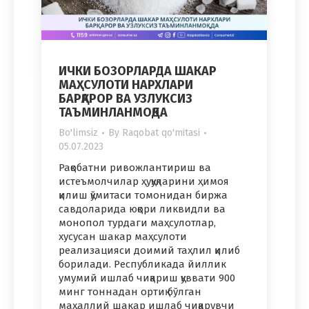
ИЧКИ БОЗОРЛАРДА ШАКАР
МАҲСУЛОТИ НАРХЛАРИ
БАРҚАРОР ВА УЗЛУКСИЗ
ТАЪМИНЛАНМОҚДА
Bo'limsiz
By
Raqobat qo'mitasi
05.07.2023
Рақобатни ривожлантириш ва
истеъмолчилар ҳуқуқларини ҳимоя
қилиш қўмитаси томонидан биржа
савдоларида юқори ликвидли ва
монопол турдаги маҳсулотлар,
хусусан шакар маҳсулоти
реализацияси доимий таҳлил қилиб
борилади. Республикада йиллик
умумий ишлаб чиқариш қуввати 900
минг тоннадан ортиқ бўлган
маҳаллий шакар ишлаб чиқарувчи