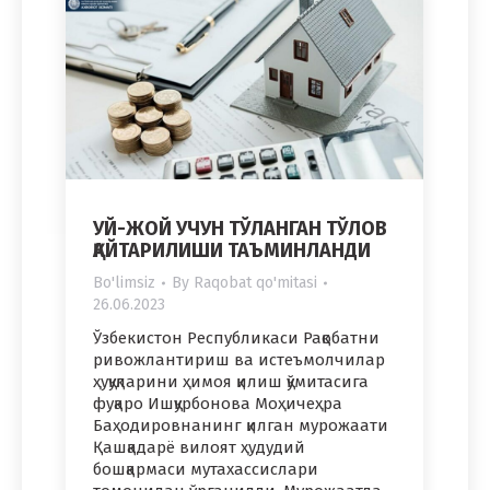
УЙ-ЖОЙ УЧУН ТЎЛАНГАН ТЎЛОВ
ҚАЙТАРИЛИШИ ТАЪМИНЛАНДИ
Bo'limsiz
By
Raqobat qo'mitasi
26.06.2023
Ўзбекистон Республикаси Рақобатни
ривожлантириш ва истеъмолчилар
ҳуқуқларини ҳимоя қилиш қўмитасига
фуқаро Ишқурбонова Моҳичеҳра
Баҳодировнанинг қилган мурожаати
Қашқадарё вилоят ҳудудий
бошқармаси мутахассислари