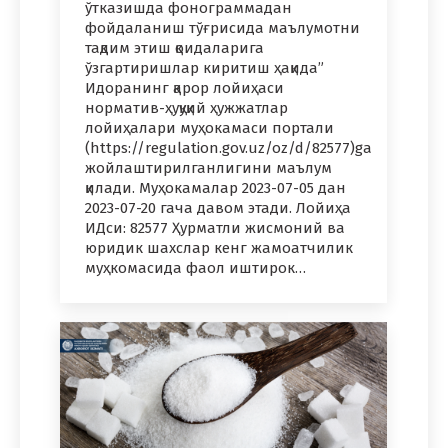
ўтказишда фонограммадан
фойдаланиш тўғрисида маълумотни
тақдим этиш қоидаларига
ўзгартиришлар киритиш ҳақида”
Идоранинг қарор лойиҳаси
норматив-ҳуқуқий ҳужжатлар
лойиҳалари муҳокамаси портали
(https://regulation.gov.uz/oz/d/82577)ga
жойлаштирилганлигини маълум
қилади. Муҳокамалар 2023-07-05 дан
2023-07-20 гача давом этади. Лойиҳа
ИДси: 82577 Ҳурматли жисмоний ва
юридик шахслар кенг жамоатчилик
муҳкомасида фаол иштирок…