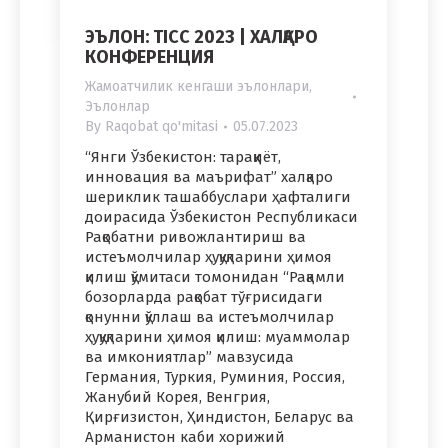
ЭЪЛОН: TICC 2023 | ХАЛҚАРО
КОНФЕРЕНЦИЯ
Жамоатчилик кенгаши эълонлари
,
Эълонлар
By
Raqobat qo'mitasi
05.07.2023
“Янги Ўзбекистон: тараққиёт,
инновация ва маърифат” халқаро
шериклик ташаббуслари ҳафталиги
доирасида Ўзбекистон Республикаси
Рақобатни ривожлантириш ва
истеъмолчилар ҳуқуқларини ҳимоя
қилиш қўмитаси томонидан “Рақамли
бозорларда рақобат тўғрисидаги
қонунни қўллаш ва истеъмолчилар
ҳуқуқларини ҳимоя қилиш: муаммолар
ва имкониятлар” мавзусида
Германия, Туркия, Руминия, Россия,
Жанубий Корея, Венгрия,
Қирғизистон, Ҳиндистон, Беларус ва
Арманистон каби хорижий