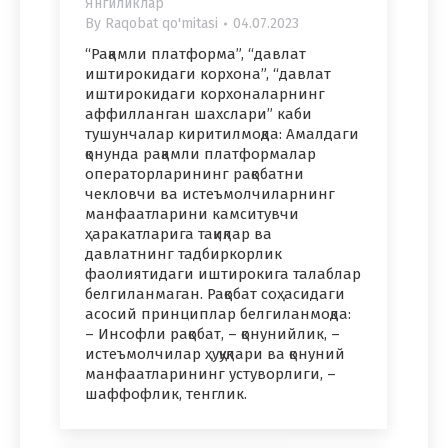
Янгиликлар
By
Raqobat qo'mitasi
04.07.2023
“Рақамли платформа”, “давлат
иштирокидаги корхона”, “давлат
иштирокидаги корхоналарнинг
аффилланган шахслари” каби
тушунчалар киритилмоқда: Амалдаги
қонунда рақамли платформалар
операторларининг рақобатни
чекловчи ва истеъмолчиларнинг
манфаатларини камситувчи
ҳаракатларига тақиқлар ва
давлатнинг тадбиркорлик
фаолиятидаги иштирокига талаблар
белгиланмаган. Рақобат соҳасидаги
асосий принциплар белгиланмоқда:
– Инсофли рақобат, – қонунийлик, –
истеъмолчилар ҳуқуқлари ва қонуний
манфаатларининг устуворлиги, –
шаффофлик, тенглик.