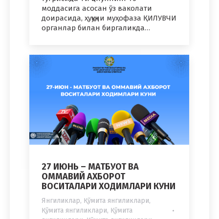
моддасига асосан ўз ваколати
доирасида, ҳуқуқни муҳофаза ҚИЛУВЧИ
органлар билан биргаликда…
27 ИЮНЬ – МАТБУОТ ВА
ОММАВИЙ АХБОРОТ
ВОСИТАЛАРИ ХОДИМЛАРИ КУНИ
Янгиликлар
,
Қўмита янгиликлари
,
Қўмита янгиликлари
,
Қўмита