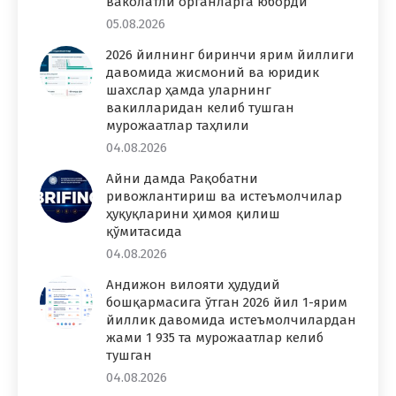
ваколатли органларга юборди
05.08.2026
2026 йилнинг биринчи ярим йиллиги
давомида жисмоний ва юридик
шахслар ҳамда уларнинг
вакилларидан келиб тушган
мурожаатлар таҳлили
04.08.2026
Айни дамда Рақобатни
ривожлантириш ва истеъмолчилар
ҳуқуқларини ҳимоя қилиш
қўмитасида
04.08.2026
Андижон вилояти ҳудудий
бошқармасига ўтган 2026 йил 1-ярим
йиллик давомида истеъмолчилардан
жами 1 935 та мурожаатлар келиб
тушган
04.08.2026