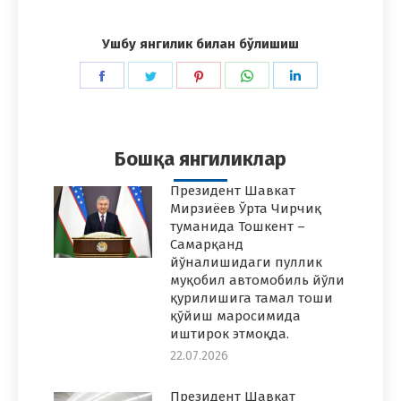
Ушбу янгилик билан бўлишиш
Share
Share
Share
Share
Share
on
on
on
on
on
Facebook
Twitter
Pinterest
WhatsApp
LinkedIn
Бошқа янгиликлар
Президент Шавкат
Мирзиёев Ўрта Чирчиқ
туманида Тошкент –
Самарқанд
йўналишидаги пуллик
муқобил автомобиль йўли
қурилишига тамал тоши
қўйиш маросимида
иштирок этмоқда.
22.07.2026
Президент Шавкат