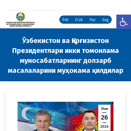
Open
Ўзб
Oʻzb
Рус
Eng
Ўзбекистон ва Қирғизистон
Президентлари икки томонлама
муносабатларнинг долзарб
масалаларини муҳокама қилдилар
You are here:
Янв
26
2024