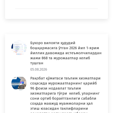
Бухоро вилояти ҳудудий
бошқармасига ўтган 2026 йил 1-ярим
йиллик давомида истеъмолчилардан
жами 868 та мурожаатлар келиб
тушган
05.08.2026
Рақобат қўмитаси таълим хизматлари
соҳасида мурожаатларнинг қарийб
96 фоизи нодавлат таълим
хизматларига тўғри келиб, уларнинг
сони ортиб бораётганлиги сабабли
соҳада мавжуд муаммоларни ҳал
этиш юзасидан таклифларини