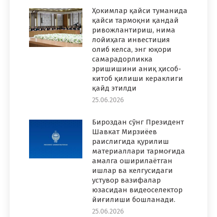
Ҳокимлар қайси туманида
қайси тармоқни қандай
ривожлантириш, нима
лойиҳага инвестиция
олиб келса, энг юқори
самарадорликка
эришишини аниқ ҳисоб-
китоб қилиши кераклиги
қайд этилди
25.06.2026
Бироздан сўнг Президент
Шавкат Мирзиёев
раислигида қурилиш
материаллари тармоғида
амалга оширилаётган
ишлар ва келгусидаги
устувор вазифалар
юзасидан видеоселектор
йиғилиши бошланади.
25.06.2026