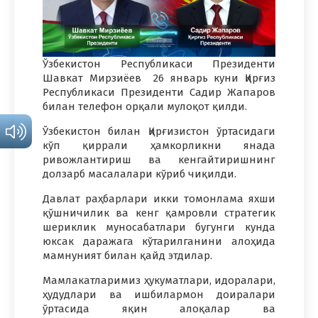
Ўзбекистон Республикаси Президенти
Шавкат Мирзиёев 26 январь куни Қирғиз
Республикаси Президенти Садир Жапаров
билан телефон орқали мулоқот қилди.
Ўзбекистон билан Қирғизистон ўртасидаги
кўп қиррали ҳамкорликни янада
ривожлантириш ва кенгайтиришнинг
долзарб масалалари кўриб чиқилди.
Давлат раҳбарлари икки томонлама яхши
қўшничилик ва кенг қамровли стратегик
шериклик муносабатлари бугунги кунда
юксак даражага кўтарилганини алоҳида
мамнуният билан қайд этдилар.
Мамлакатларимиз ҳукуматлари, идоралари,
ҳудудлари ва ишбилармон доиралари
ўртасида яқин алоқалар ва