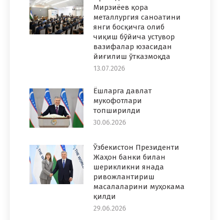
Мирзиёев қора
металлургия саноатини
янги босқичга олиб
чиқиш бўйича устувор
вазифалар юзасидан
йиғилиш ўтказмоқда
13.07.2026
Ёшларга давлат
мукофотлари
топширилди
30.06.2026
Ўзбекистон Президенти
Жаҳон банки билан
шерикликни янада
ривожлантириш
масалаларини муҳокама
қилди
29.06.2026