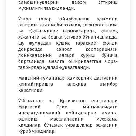
алмашинувларни давом эттириш
муҳимлиги таъкидланди.
Ўзаро товар айирбошлаш ҳажмини
ошириш, автомобилсозлик, электротехника
ва тўқимачилик тармоқларида, қишлоқ
хўжалиги ва бошқа устувор йўналишларда,
шу жумладан қўшма Тараққиёт фонди
доирасида саноат кооперацияси
лойиҳаларини илгари суриш бўйича
биргаликда амалга оширилаётган чора-
тадбирлар қўллаб-қувватланди.
Маданий-гуманитар ҳамкорлик дастурини
кенгайтиришга алоҳида эътибор
қаратилди.
Ўзбекистон ва Қирғизистон етакчилари
Марказий Осиё минтақасидаги
инфратузилмавий лойиҳаларни амалга
ошириш масалаларини муҳокама
қилдилар, бўлажак учрашувлар режасини
кўриб чиқдилар.