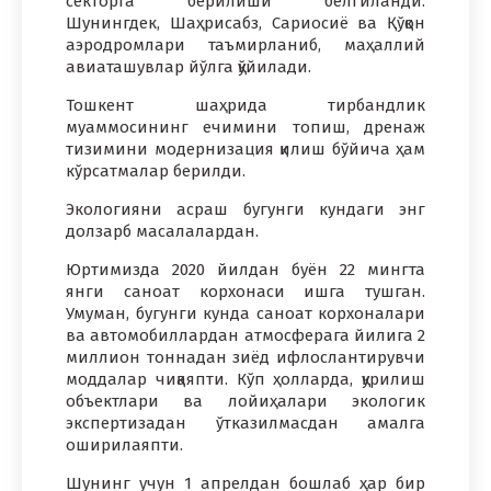
секторга берилиши белгиланди.
Шунингдек, Шаҳрисабз, Сариосиё ва Қўқон
аэродромлари таъмирланиб, маҳаллий
авиаташувлар йўлга қўйилади.
Тошкент шаҳрида тирбандлик
муаммосининг ечимини топиш, дренаж
тизимини модернизация қилиш бўйича ҳам
кўрсатмалар берилди.
Экологияни асраш бугунги кундаги энг
долзарб масалалардан.
Юртимизда 2020 йилдан буён 22 мингта
янги саноат корхонаси ишга тушган.
Умуман, бугунги кунда саноат корхоналари
ва автомобиллардан атмосферага йилига 2
миллион тоннадан зиёд ифлослантирувчи
моддалар чиқаяпти. Кўп ҳолларда, қурилиш
объектлари ва лойиҳалари экологик
экспертизадан ўтказилмасдан амалга
оширилаяпти.
Шунинг учун 1 апрелдан бошлаб ҳар бир