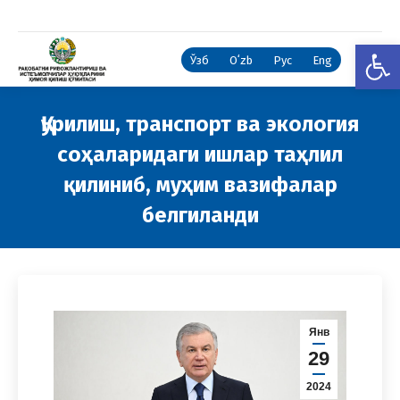
Open
Ўзб
Oʻzb
Рус
Eng
Қурилиш, транспорт ва экология
соҳаларидаги ишлар таҳлил
қилиниб, муҳим вазифалар
белгиланди
You are here:
Янв
29
2024