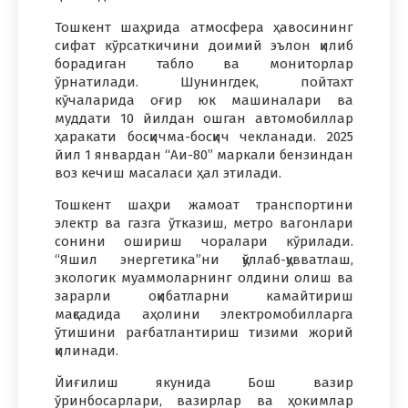
Тошкент шаҳрида атмосфера ҳавосининг
сифат кўрсаткичини доимий эълон қилиб
борадиган табло ва мониторлар
ўрнатилади. Шунингдек, пойтахт
кўчаларида оғир юк машиналари ва
муддати 10 йилдан ошган автомобиллар
ҳаракати босқичма-босқич чекланади. 2025
йил 1 январдан “Аи-80” маркали бензиндан
воз кечиш масаласи ҳал этилади.
Тошкент шаҳри жамоат транспортини
электр ва газга ўтказиш, метро вагонлари
сонини ошириш чоралари кўрилади.
“Яшил энергетика”ни қўллаб-қувватлаш,
экологик муаммоларнинг олдини олиш ва
зарарли оқибатларни камайтириш
мақсадида аҳолини электромобилларга
ўтишини рағбатлантириш тизими жорий
қилинади.
Йиғилиш якунида Бош вазир
ўринбосарлари, вазирлар ва ҳокимлар