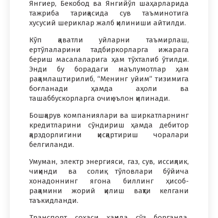
Янгиер, Бекобод ва Янгийўл шаҳарларида
тажриба тариқасида сув таъминотига
хусусий шериклар жалб қилиниши айтилди.
Кўп қаватли уйларни таъмирлаш,
ертўлаларини тадбиркорларга ижарага
бериш масалаларига ҳам тўхталиб ўтилди.
Энди бу борадаги маълумотлар ҳам
рақамлаштирилиб, “Менинг уйим” тизимига
боғланади ҳамда аҳоли ва
ташаббускорларга очиқ эълон қилинади.
Бошқарув компаниялари ва ширкатларнинг
кредитларини сўндириш ҳамда дебитор
қарздорлигини қисқартириш чоралари
белгиланди.
Умуман, электр энергияси, газ, сув, иссиқлик,
чиқинди ва солиқ тўловлари бўйича
хонадоннинг ягона биллинг ҳисоб-
рақамини жорий қилиш вақти келгани
таъкидланди.
Транспорт соҳаси ҳақида сўз борганда,