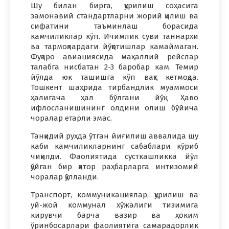
Шу билан бирга, қурилиш соҳасига
замонавий стандартларни жорий қилиш ва
сифатини таъминлаш борасида
камчиликлар кўп. Ичимлик суви таннархи
ва тармоқлардаги йўқотишлар камаймаган.
Фуқаро авиациясида маҳаллий рейслар
талабга нисбатан 2-3 баробар кам. Темир
йўлда юк ташишга кўп вақт кетмоқда.
Тошкент шаҳрида тирбандлик муаммоси
ҳалигача ҳал бўлгани йўқ. Ҳаво
ифлосланишининг олдини олиш бўйича
чоралар етарли эмас.
Танқидий руҳда ўтган йиғилиш аввалида шу
каби камчиликларнинг сабаблари кўриб
чиқилди. Фаолиятида сусткашликка йўл
қўйган бир қатор раҳбарларга интизомий
чоралар қўлланди.
Транспорт, коммуникациялар, қурилиш ва
уй-жой коммунал хўжалиги тизимига
кирувчи барча вазир ва ҳоким
ўринбосарлари фаолиятига самарадорлик