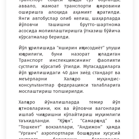
аввало, жамоат транспорти қамровини
оширишга алоҳида аҳамият қаратилди.
Янги автобуслар олиб келиш, шаҳарларда
йўловчи ташишни брутто-шартнома
асосида молиялаштиришга ўтказиш бўйича
кўрсатмалар берилди.
Йўл қурилишида “яширин иқтисодиёт” улуши
юқорилиги, буни назорат қиладиган
Транспорт инспекциясининг фаолияти
сустлиги кўрсатиб ўтилди. Мутасаддиларга
йўл қурилишидаги 40 дан зиёд стандарт ва
меъёрларни Халқаро муҳандис-
консультантлар федерацияси талабларига
мослаштириш топширилди.
Халқаро йўналишларда темир йўл
қатновларини, юк ва йўловчи вагонлари
ишлаб чиқаришни кўпайтириш муҳимлиги
таъкидланди. “Қўқон”, “Самарқанд” ва
“Тошкент” вокзаллари, “Андижон” ҳамда
“Урганч” аэропортлари бошқаруви хусусий