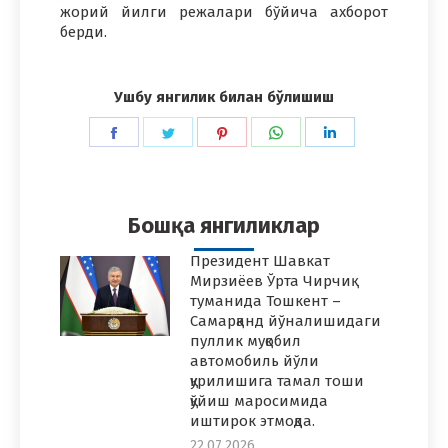
жорий йилги режалари бўйича ахборот
берди.
Ушбу янгилик билан бўлишиш
Share
Share
Share
Share
Share
on
on
on
on
on
Facebook
Twitter
Pinterest
WhatsApp
LinkedIn
Бошқа янгиликлар
Президент Шавкат
Мирзиёев Ўрта Чирчиқ
туманида Тошкент –
Самарқанд йўналишидаги
пуллик муқобил
автомобиль йўли
қурилишига тамал тоши
қўйиш маросимида
иштирок этмоқда.
22.07.2026