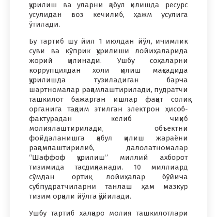
қурилиш ва уларни қабул қилишда ресурс
усулидан воз кечилиб, ҳажм усулига
ўтилади.
Бу тартиб шу йил 1 июлдан йўл, ичимлик
суви ва кўприк қурилиши лойиҳаларида
жорий қилинади. Ушбу соҳаларни
коррупциядан холи қилиш мақсадида
қурилишда тузиладиган барча
шартномалар рақамлаштирилади, пудратчи
ташкилот бажарган ишлар фақат солиқ
органига тақдим этилган электрон ҳисоб-
фактурадан келиб чиқиб
молиялаштирилади, объектни
фойдаланишга қабул қилиш жараёни
рақамлаштирилиб, далолатномалар
“Шаффоф қурилиш” миллий ахборот
тизимида тасдиқланади. 10 миллиард
сўмдан ортиқ лойиҳалар бўйича
субпудратчиларни танлаш ҳам мазкур
тизим орқали йўлга қўйилади.
Ушбу тартиб халқаро молия ташкилотлари