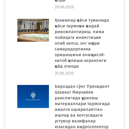
29.06.2026
Ҳокимлар қайси туманида
қайси тармоқни қандай
ривожлантириш, нима
лойиҳага инвестиция
олиб келса, энг юқори
самарадорликка
эришишини аниқ ҳисоб-
китоб қилиши кераклиги
қайд этилди
25.06.2026
Бироздан сўнг Президент
Шавкат Мирзиёев
раислигида қурилиш
материаллари тармоғида
амалга оширилаётган
ишлар ва келгусидаги
устувор вазифалар
юзасидан видеоселектор