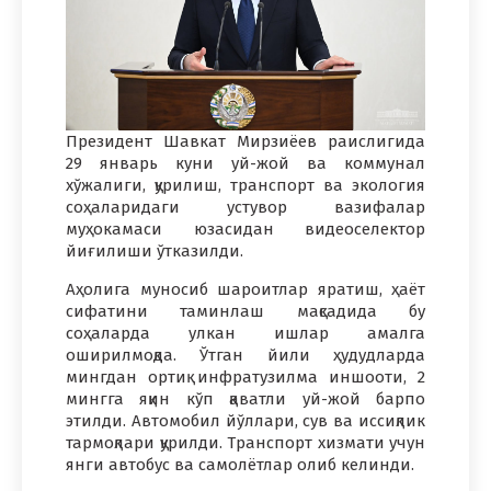
Президент Шавкат Мирзиёев раислигида
29 январь куни уй-жой ва коммунал
хўжалиги, қурилиш, транспорт ва экология
соҳаларидаги устувор вазифалар
муҳокамаси юзасидан видеоселектор
йиғилиши ўтказилди.
Аҳолига муносиб шароитлар яратиш, ҳаёт
сифатини таминлаш мақсадида бу
соҳаларда улкан ишлар амалга
оширилмоқда. Ўтган йили ҳудудларда
мингдан ортиқ инфратузилма иншооти, 2
мингга яқин кўп қаватли уй-жой барпо
этилди. Автомобил йўллари, сув ва иссиқлик
тармоқлари қурилди. Транспорт хизмати учун
янги автобус ва самолётлар олиб келинди.