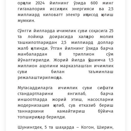
орқали 2024 йилнинг ўзида 600 минг
гигакалория иссиқлик энергияси ва 2,5
миллиард киловатт электр иқтисод қилиш
мумкин.
Сўнгги йилларда ичимлик суви соҳасига 25
та лойиҳа доирасида халқаро молия
ташкилотларидан 2,5 миллиард доллар
жалб қилинди. Ўтган йилнинг ўзида барча
манбалардан 8 триллион сўм
йўналтирилди. Жорий йилда қўшимча 1,5
миллион аҳолини марказлашган ичимлик
суви билан таъминлаш
режалаштирилмоқда.
Мутасаддиларга ичимлик суви сифати
стандартларини янгилаб, барча
иншоотларда жорий этиш, насосларни
модернизация қилиб, сув етказиб бериш
таннархини камайтириш бўйича
топшириқлар берилди.
Шунингдек, 5 та шаҳарда – Когон, Ширин,