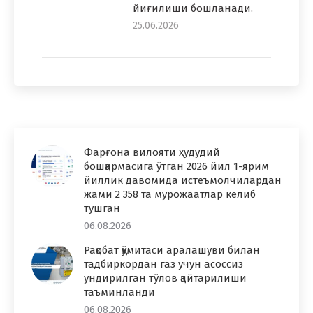
йиғилиши бошланади.
25.06.2026
Фарғона вилояти ҳудудий
бошқармасига ўтган 2026 йил 1-ярим
йиллик давомида истеъмолчилардан
жами 2 358 та мурожаатлар келиб
тушган
06.08.2026
Рақобат қўмитаси аралашуви билан
тадбиркордан газ учун асоссиз
ундирилган тўлов қайтарилиши
таъминланди
06.08.2026