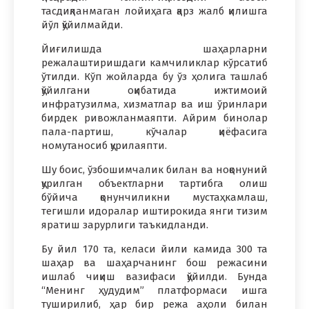
тасдиқланмаган лойиҳага қарз жалб қилишга
йўл қўйилмайди.
Йиғилишда шаҳарларни
режалаштиришдаги камчиликлар кўрсатиб
ўтилди. Кўп жойларда бу ўз ҳолига ташлаб
қўйилгани оқибатида ижтимоий
инфратузилма, хизматлар ва иш ўринлари
бирдек ривожланмаяпти. Айрим бинолар
пала-партиш, кўчалар қиёфасига
номутаносиб қурилаяпти.
Шу боис, ўзбошимчалик билан ва ноқонуний
қурилган объектларни тартибга олиш
бўйича қонунчиликни мустаҳкамлаш,
тегишли идоралар иштирокида янги тизим
яратиш зарурлиги таъкидланди.
Бу йил 170 та, келаси йили камида 300 та
шаҳар ва шаҳарчанинг бош режасини
ишлаб чиқиш вазифаси қўйилди. Бунда
“Менинг ҳудудим” платформаси ишга
туширилиб, ҳар бир режа аҳоли билан