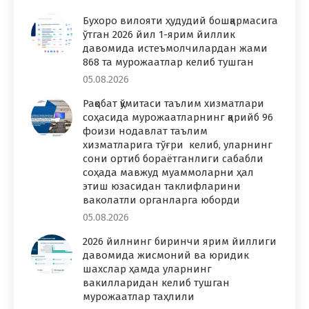
Бухоро вилояти ҳудудий бошқармасига
ўтган 2026 йил 1-ярим йиллик
давомида истеъмолчилардан жами
868 та мурожаатлар келиб тушган
05.08.2026
Рақобат қўмитаси таълим хизматлари
соҳасида мурожаатларнинг қарийб 96
фоизи нодавлат таълим
хизматларига тўғри келиб, уларнинг
сони ортиб бораётганлиги сабабли
соҳада мавжуд муаммоларни ҳал
этиш юзасидан таклифларини
ваколатли органларга юборди
05.08.2026
2026 йилнинг биринчи ярим йиллиги
давомида жисмоний ва юридик
шахслар ҳамда уларнинг
вакилларидан келиб тушган
мурожаатлар таҳлили