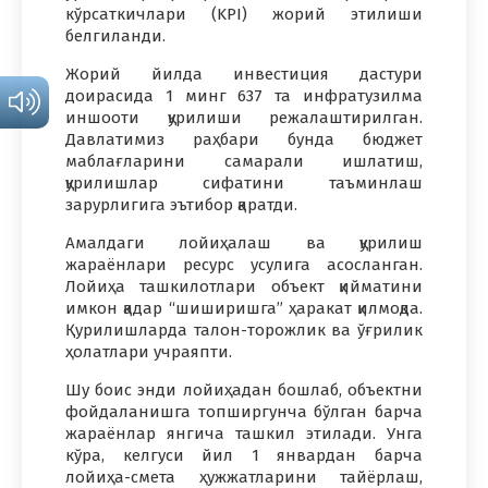
кўрсаткичлари (KPI) жорий этилиши
белгиланди.
Жорий йилда инвестиция дастури
доирасида 1 минг 637 та инфратузилма
иншооти қурилиши режалаштирилган.
Давлатимиз раҳбари бунда бюджет
маблағларини самарали ишлатиш,
қурилишлар сифатини таъминлаш
зарурлигига эътибор қаратди.
Амалдаги лойиҳалаш ва қурилиш
жараёнлари ресурс усулига асосланган.
Лойиҳа ташкилотлари объект қийматини
имкон қадар “шиширишга” ҳаракат қилмоқда.
Қурилишларда талон-торожлик ва ўғрилик
ҳолатлари учраяпти.
Шу боис энди лойиҳадан бошлаб, объектни
фойдаланишга топширгунча бўлган барча
жараёнлар янгича ташкил этилади. Унга
кўра, келгуси йил 1 январдан барча
лойиҳа-смета ҳужжатларини тайёрлаш,