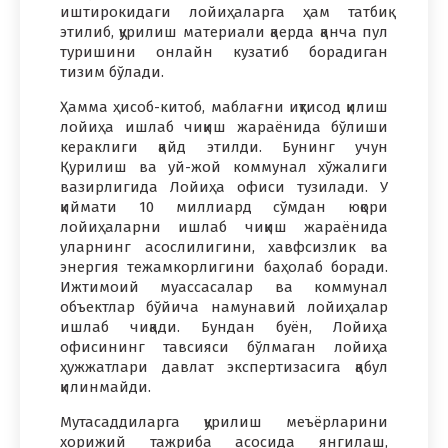
иштирокидаги лойиҳаларга ҳам татбиқ
этилиб, қурилиш материали қаерда қанча пул
туришини онлайн кузатиб борадиган
тизим бўлади.
Ҳамма ҳисоб-китоб, маблағни иқтисод қилиш
лойиҳа ишлаб чиқиш жараёнида бўлиши
кераклиги қайд этилди. Бунинг учун
Қурилиш ва уй-жой коммунал хўжалиги
вазирлигида Лойиҳа офиси тузилади. У
қиймати 10 миллиард сўмдан юқори
лойиҳаларни ишлаб чиқиш жараёнида
уларнинг асослилигини, хавфсизлик ва
энергия тежамкорлигини баҳолаб боради.
Ижтимоий муассасалар ва коммунал
объектлар бўйича намунавий лойиҳалар
ишлаб чиқади. Бундан буён, Лойиҳа
офисининг тавсияси бўлмаган лойиҳа
ҳужжатлари давлат экспертизасига қабул
қилинмайди.
Мутасаддиларга қурилиш меъёрларини
хорижий тажриба асосида янгилаш,