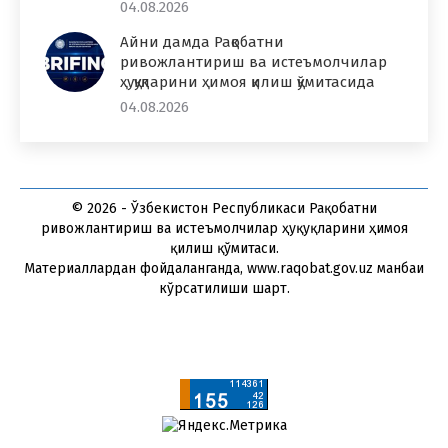
04.08.2026
Айни дамда Рақобатни
ривожлантириш ва истеъмолчилар
ҳуқуқларини ҳимоя қилиш қўмитасида
04.08.2026
© 2026 - Ўзбекистон Республикаси Рақобатни
ривожлантириш ва истеъмолчилар ҳуқуқларини ҳимоя
қилиш қўмитаси.
Материаллардан фойдаланганда, www.raqobat.gov.uz манбаи
кўрсатилиши шарт.