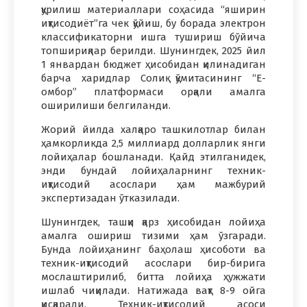
қурилиш материаллари соҳасида “яширин
иқтисодиёт”га чек қўйиш, бу борада электрон
классификаторни ишга тушириш бўйича
топшириқлар берилди. Шунингдек, 2025 йил
1 январдан бюджет ҳисобидан қилинадиган
барча харидлар Солиқ қўмитасининг “Е-
омбор” платформаси орқали амалга
оширилиши белгиланди.
Жорий йилда халқаро ташкилотлар билан
ҳамкорликда 2,5 миллиард долларлик янги
лойиҳалар бошланади. Қайд этилганидек,
энди бундай лойиҳаларнинг техник-
иқтисодий асослари ҳам мажбурий
экспертизадан ўтказилади.
Шунингдек, ташқи қарз ҳисобидан лойиҳа
амалга ошириш тизими ҳам ўзгаради.
Бунда лойиҳанинг баҳолаш ҳисоботи ва
техник-иқтисодий асослари бир-бирига
мослаштирилиб, битта лойиҳа ҳужжати
ишлаб чиқилади. Натижада вақт 8-9 ойга
қисқаради. Техник-иқтисодий асоси