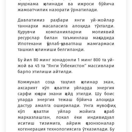
муҳокама қилинади ва ижроси бўйича
жамоатчилик назорати ўрнатилади.
Давлатимиз раҳбари янги уй-жойлар
таннархи масаласига алоҳида тўхталди.
Қурувчи компанияларни молиявий
ресурслар билан таъминлаш мақсадида
Ипотекани қўллаб-қувватлаш жамғармаси
ташкил қилиниши белгиланди.
Бу йил 80 минг хонадонли 1 минг 800 та уй-
жой ва 45 та “Янги Ўзбекистон” массивлари
барпо этилиши айтилди.
Коммунал соҳа таҳлил қилинар экан,
аксарият кўп қаватли уйларда энергия
сарфи юқори экани қайд этилди. Шу боис
уларда энергия тежаш бўйича алоҳида
дастур амалга оширилади. Унга мувофиқ,
кўп қаватли уйлар жойига қараб
марказлашган, локал ёки индивидуал
иситиш тизимига, айрим қозонхоналар
когенерация технологиясига ўтказилади. Бу