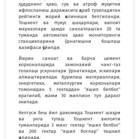
ҳудуднинг ҳаво, сув ва атроф муҳитни
ифлосланиш даражасига қараб тузиладиган
рейтинги жорий қилиниши белгиланди.
Тошкент ва Нукус шаҳарлари, вилоят
марказлари ҳамда саноатлашган 20 та
туманда автоматик ҳаво мониторинги
станцияларини ўрнатишни бошлаш
вазифаси қўйилди.
Йирик саноат ва барча цемент
корхоналарида замонавий чанг-газ
тозалаш ускуналари ўрнатилади, эскилари
алмаштирилади. Қурилиш материаллари,
энергетика, металлургия корхоналари
томонидан 5 гектардан “яшил белбоғ”
яратилиб, жами 10 миллион туп дарахт
экилади.
Келгуси беш йил давомида Тошкент шаҳри
ва унга туташ Тошкент вилояти
туманларида 3 минг гектар “яшил белбоғ”
ва 200 гектар “яшил боғлар” ташкил
қилинади.