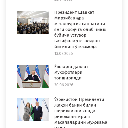
Президент Шавкат
Мирзиёев қора
металлургия саноатини
янги босқичга олиб чиқиш
бўйича устувор
вазифалар юзасидан
йиғилиш ўтказмоқда
13.07.2026
Ёшларга давлат
мукофотлари
топширилди
30.06.2026
Ўзбекистон Президенти
Жаҳон банки билан
шерикликни янада
ривожлантириш
масалаларини муҳокама
қилди