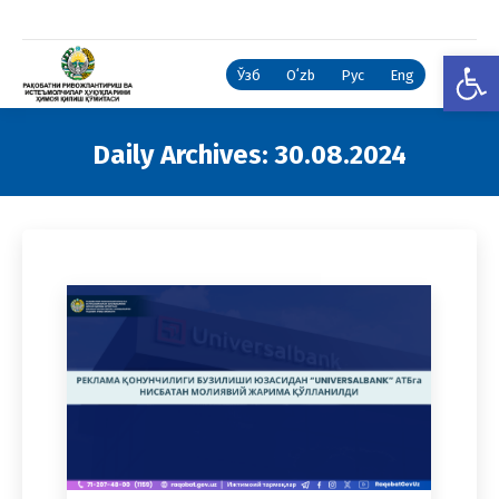
Open
Ўзб
Oʻzb
Рус
Eng
Daily Archives:
30.08.2024
You are here: