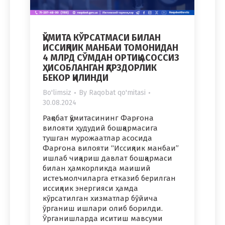
ҚЎМИТА КЎРСАТМАСИ БИЛАН
ИССИҚЛИК МАНБАИ ТОМОНИДАН
4 МЛРД СЎМДАН ОРТИҚ АСОССИЗ
ҲИСОБЛАНГАН ҚАРЗДОРЛИК
БЕКОР ҚИЛИНДИ
Bo'limsiz
By
Raqobat qo'mitasi
30.08.2024
Рақобат қўмитасининг Фарғона
вилояти ҳудудий бошқармасига
тушган мурожаатлар асосида
Фарғона вилояти “Иссиқлик манбаи”
ишлаб чиқариш давлат бошқармаси
билан ҳамкорликда маиший
истеъмолчиларга етказиб берилган
иссиқлик энергияси ҳамда
кўрсатилган хизматлар бўйича
ўрганиш ишлари олиб борилди.
Ўрганишларда иситиш мавсуми