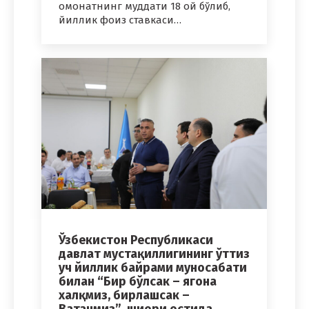
омонатнинг муддати 18 ой бўлиб,
йиллик фоиз ставкаси…
Ўзбекистон Республикаси
давлат мустақиллигининг ўттиз
уч йиллик байрами муносабати
билан “Бир бўлсак – ягона
халқмиз, бирлашсак –
Ватанмиз” шиори остида