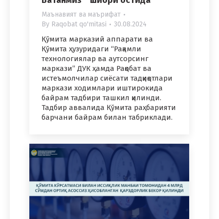
Маънавият ва маърифат
By
Raqobat qo'mitasi
30.08.2024
Қўмита марказий аппарати ва
Қўмита ҳузуридаги “Рақамли
технологиялар ва аутсорсинг
маркази” ДУК ҳамда Рақобат ва
истеъмолчилар сиёсати тадқиқотлари
маркази ходимлари иштирокида
байрам тадбири ташкил қилинди.
Тадбир аввалида Қўмита раҳбарияти
барчани байрам билан табриклади.