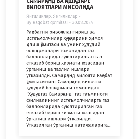
САМАРҚАНД ВА ҚАШҚАДАРЁ
ВИЛОЯТЛАРИ МИСОЛИДА
Янгиликлар
,
Янгиликлар
By
Raqobat qo'mitasi
30.08.2024
Рақобатни ривожлантириш ва
истеъмолчилар ҳуқуқларини ҳимоя
қилиш қўмитаси ва унинг ҳудудий
бошқармалари томонидан газ
баллонларида суюлтирилган газ
етказиб бериш хизмати юзасидан
ўрганиш ва таҳлил ишлари
ўтказилди. Самарқанд вилояти Рақобат
қўмитасининг Самарқанд вилояти
ҳудудий бошқармаси томонидан
“Ҳудудгаз Самарқанд” газ таъминоти
филиалининг истеъмолчиларга газ
баллонларида суюлтирилган газ
етказиб бериш хизмати юзасидан
ўрганиш ишлари ўтказилди.
Ўтказилган ўрганиш натижаларига…