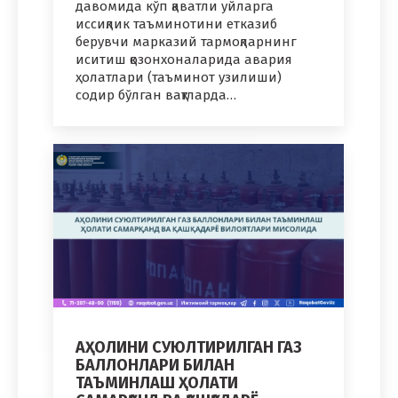
давомида кўп қаватли уйларга
иссиқлик таъминотини етказиб
берувчи марказий тармоқларнинг
иситиш қозонхоналарида авария
ҳолатлари (таъминот узилиши)
содир бўлган вақтларда…
АҲОЛИНИ СУЮЛТИРИЛГАН ГАЗ
БАЛЛОНЛАРИ БИЛАН
ТАЪМИНЛАШ ҲОЛАТИ