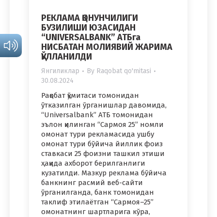
РЕКЛАМА ҚОНУНЧИЛИГИ
БУЗИЛИШИ ЮЗАСИДАН
“UNIVERSALBANK” АТБга
НИСБАТАН МОЛИЯВИЙ ЖАРИМА
ҚЎЛЛАНИЛДИ
Янгиликлар
By
Raqobat qo'mitasi
30.08.2024
Рақобат қўмитаси томонидан
ўтказилган ўрганишлар давомида,
“Universalbank” АТБ томонидан
эълон қилинган “Сармоя 25” номли
омонат тури рекламасида ушбу
омонат тури бўйича йиллик фоиз
ставкаси 25 фоизни ташкил этиши
ҳақида ахборот берилганлиги
кузатилди. Мазкур реклама бўйича
банкнинг расмий веб-сайти
ўрганилганда, банк томонидан
таклиф этилаётган “Сармоя–25”
омонатнинг шартларига кўра,