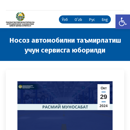
Open
Ўзб
Oʻzb
Рус
Eng
Носоз автомобилни таъмирлатиш
учун сервисга юборилди
You are here:
Окт
29
2024