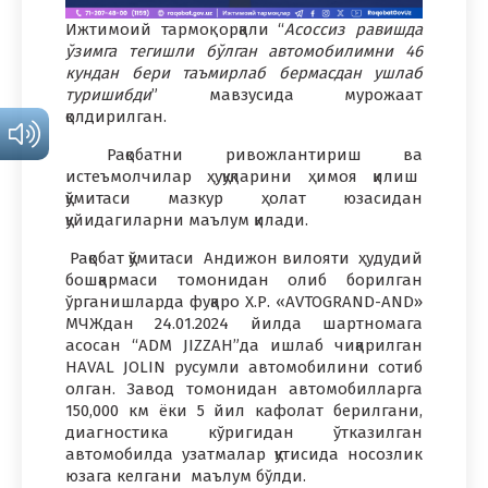
Ижтимоий тармоқ орқали “
Асоссиз равишда
ўзимга тегишли бўлган автомобилимни 46
кундан бери таъмирлаб бермасдан ушлаб
туришибди
” мавзусида мурожаат
қолдирилган.
Рақобатни ривожлантириш ва
истеъмолчилар ҳуқуқларини ҳимоя қилиш
қўмитаси мазкур ҳолат юзасидан
қуйидагиларни маълум қилади.
Рақобат қўмитаси Андижон вилояти ҳудудий
бошқармаси томонидан олиб борилган
ўрганишларда фуқаро Х.Р. «AVTOGRAND-AND»
МЧЖдан 24.01.2024 йилда шартномага
асосан “ADM JIZZAH”да ишлаб чиқарилган
HAVAL JOLIN русумли автомобилини сотиб
олган. Завод томонидан автомобилларга
150,000 км ёки 5 йил кафолат берилгани,
диагностика кўригидан ўтказилган
автомобилда узатмалар қутисида носозлик
юзага келгани маълум бўлди.