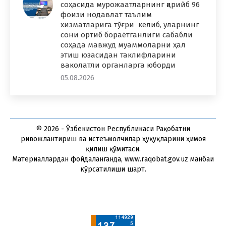
соҳасида мурожаатларнинг қарийб 96
фоизи нодавлат таълим
хизматларига тўғри келиб, уларнинг
сони ортиб бораётганлиги сабабли
соҳада мавжуд муаммоларни ҳал
этиш юзасидан таклифларини
ваколатли органларга юборди
05.08.2026
© 2026 - Ўзбекистон Республикаси Рақобатни
ривожлантириш ва истеъмолчилар ҳуқуқларини ҳимоя
қилиш қўмитаси.
Материаллардан фойдаланганда, www.raqobat.gov.uz манбаи
кўрсатилиши шарт.