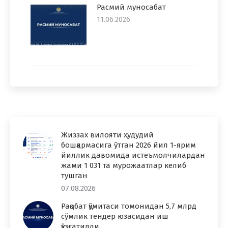
Расмий муносабат
11.06.2026
Жиззах вилояти ҳудудий
бошқармасига ўтган 2026 йил 1-ярим
йиллик давомида истеъмолчилардан
жами 1 031 та мурожаатлар келиб
тушган
07.08.2026
Рақобат қўмитаси томонидан 5,7 млрд
сўмлик тендер юзасидан иш
қўзғатилди