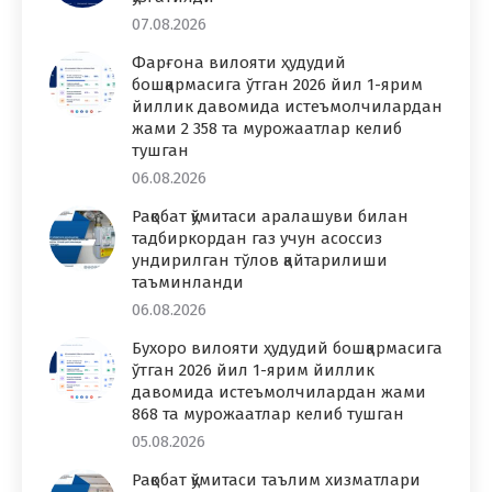
07.08.2026
Фарғона вилояти ҳудудий
бошқармасига ўтган 2026 йил 1-ярим
йиллик давомида истеъмолчилардан
жами 2 358 та мурожаатлар келиб
тушган
06.08.2026
Рақобат қўмитаси аралашуви билан
тадбиркордан газ учун асоссиз
ундирилган тўлов қайтарилиши
таъминланди
06.08.2026
Бухоро вилояти ҳудудий бошқармасига
ўтган 2026 йил 1-ярим йиллик
давомида истеъмолчилардан жами
868 та мурожаатлар келиб тушган
05.08.2026
Рақобат қўмитаси таълим хизматлари