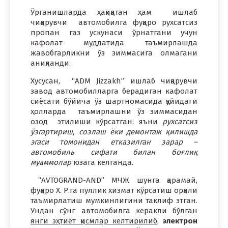
Ўрганишларда ҳақиқатан ҳам ишлаб
чиқарувчи автомобилга фуқаро рухсатсиз
пропан газ ускунаси ўрнатгани учун
кафолат муддатида таъмирлашда
жавобгарликни ўз зиммасига олмагани
аниқланди.
Хусусан, “ADM Jizzakh” ишлаб чиқарувчи
завод автомобилларга берадиган кафолат
сиёсати бўйича ўз шартномасида қуйидаги
ҳолларда таъмирлашни ўз зиммасидан
озод этилиши кўрсатган: яъни
рухсатсиз
ўзгартириш, созлаш ёки демонтаж қилишда
эгаси томонидан етказилган зарар –
автомобиль сифати билан боғлиқ
муаммолар
юзага келганда.
“AVTOGRAND-AND” МЧЖ шунга қарамай,
фуқаро X. Р.га пуллик хизмат кўрсатиш орқали
таъмирлатиш мумкинлигини таклиф этган.
Ундан сўнг автомобилга керакли бўлган
янги эҳтиёт қисмлар келтирилиб
,
электрон