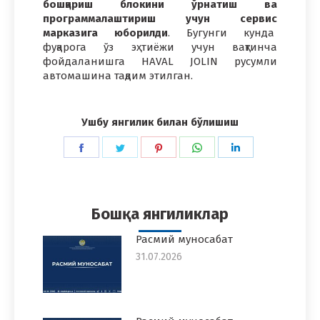
бошқариш блокини ўрнатиш ва
программалаштириш учун сервис
марказига юборилди
. Бугунги кунда
фуқарога ўз эҳтиёжи учун вақтинча
фойдаланишга HAVAL JOLIN русумли
автомашина тақдим этилган.
Ушбу янгилик билан бўлишиш
Share
Share
Share
Share
Share
on
on
on
on
on
Facebook
Twitter
Pinterest
WhatsApp
LinkedIn
Бошқа янгиликлар
Расмий муносабат
31.07.2026