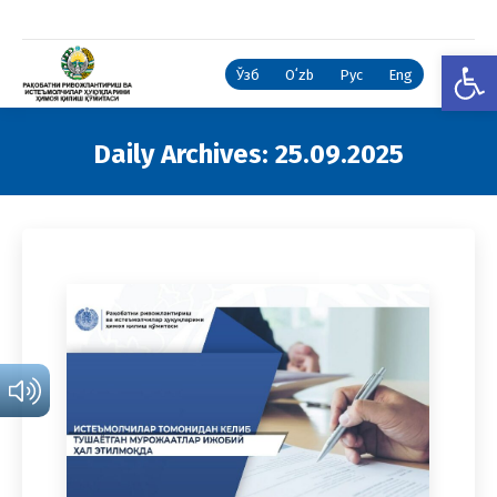
Open
Ўзб
Oʻzb
Рус
Eng
Daily Archives:
25.09.2025
You are here: