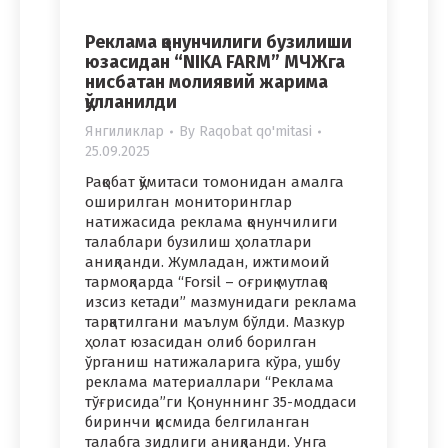
Реклама қонунчилиги бузилиши
юзасидан “NIKA FARM” МЧЖга
нисбатан молиявий жарима
қўлланилди
Янгиликлар
By
Raqobat qo'mitasi
25.09.2025
Рақобат қўмитаси томонидан амалга
оширилган мониторинглар
натижасида реклама қонунчилиги
талаблари бузилиш ҳолатлари
аниқланди. Жумладан, ижтимоий
тармоқларда “Forsil – оғриқ мутлақо
изсиз кетади” мазмунидаги реклама
тарқатилгани маълум бўлди. Мазкур
ҳолат юзасидан олиб борилган
ўрганиш натижаларига кўра, ушбу
реклама материаллари “Реклама
тўғрисида”ги Қонуннинг 35-моддаси
биринчи қисмида белгиланган
талабга зидлиги аниқланди. Унга