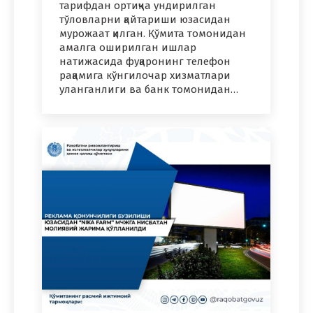
тарифдан ортиқча ундирилган
тўловларни қайтариши юзасидан
мурожаат қилган. Қўмита томонидан
амалга оширилган ишлар
натижасида фуқаронинг телефон
рақамига кўнгилочар хизматлари
уланганлиги ва банк томонидан…