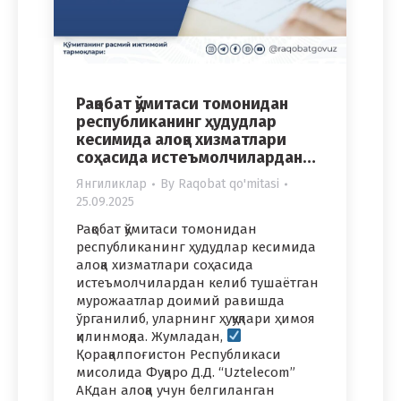
Рақобат қўмитаси томонидан
республиканинг ҳудудлар
кесимида алоқа хизматлари
соҳасида истеъмолчилардан…
Янгиликлар
By
Raqobat qo'mitasi
25.09.2025
Рақобат қўмитаси томонидан
республиканинг ҳудудлар кесимида
алоқа хизматлари соҳасида
истеъмолчилардан келиб тушаётган
мурожаатлар доимий равишда
ўрганилиб, уларнинг ҳуқуқлари ҳимоя
қилинмоқда. Жумладан,
Қорақалпоғистон Республикаси
мисолида Фуқаро Д.Д. “Uztelecom”
АКдан алоқа учун белгиланган