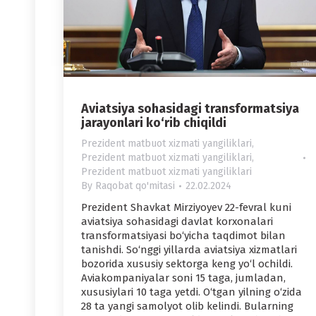
Aviatsiya sohasidagi transformatsiya
jarayonlari ko‘rib chiqildi
Prezident matbuot xizmati yangiliklari
,
Prezident matbuot xizmati yangiliklari
,
Prezident matbuot xizmati yangiliklari
By
Raqobat qo'mitasi
22.02.2024
Prezident Shavkat Mirziyoyev 22-fevral kuni
aviatsiya sohasidagi davlat korxonalari
transformatsiyasi bo‘yicha taqdimot bilan
tanishdi. So‘nggi yillarda aviatsiya xizmatlari
bozorida xususiy sektorga keng yo‘l ochildi.
Aviakompaniyalar soni 15 taga, jumladan,
xususiylari 10 taga yetdi. O‘tgan yilning o‘zida
28 ta yangi samolyot olib kelindi. Bularning