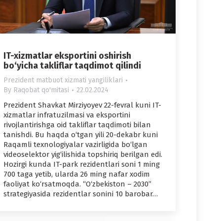
IT-xizmatlar eksportini oshirish
bo‘yicha takliflar taqdimot qilindi
Prezident matbuot xizmati yangiliklari
By
Raqobat qo'mitasi
22.02.2024
Prezident Shavkat Mirziyoyev 22-fevral kuni IT-
xizmatlar infratuzilmasi va eksportini
rivojlantirishga oid takliflar taqdimoti bilan
tanishdi. Bu haqda o‘tgan yili 20-dekabr kuni
Raqamli texnologiyalar vazirligida bo‘lgan
videoselektor yig‘ilishida topshiriq berilgan edi.
Hozirgi kunda IT-park rezidentlari soni 1 ming
700 taga yetib, ularda 26 ming nafar xodim
faoliyat ko‘rsatmoqda. “O‘zbekiston – 2030”
strategiyasida rezidentlar sonini 10 barobar…