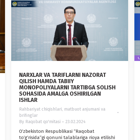
NARXLAR VA TARIFLARNI NAZORAT
QILISH HAMDA TABIIY
MONOPOLIYALARNI TARTIBGA SOLISH
SOHASIDA AMALGA OSHIRILGAN
ISHLAR
Rahbariyat chiqishlari, matbuot anjumani va
brifinglar
By
Raqobat qo'mitasi
23.02.2024
O‘zbekiston Respublikasi “Raqobat
to‘g‘risida”gi qonuni talablariga rioya etilishi