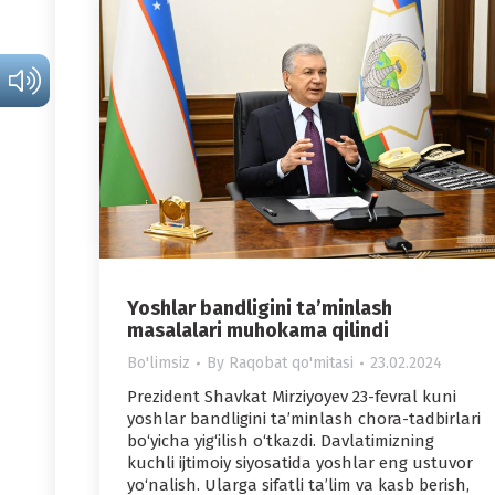
Yoshlar bandligini ta’minlash
masalalari muhokama qilindi
Bo'limsiz
By
Raqobat qo'mitasi
23.02.2024
Prezident Shavkat Mirziyoyev 23-fevral kuni
yoshlar bandligini ta’minlash chora-tadbirlari
bo‘yicha yig‘ilish o‘tkazdi. Davlatimizning
kuchli ijtimoiy siyosatida yoshlar eng ustuvor
yo‘nalish. Ularga sifatli ta’lim va kasb berish,