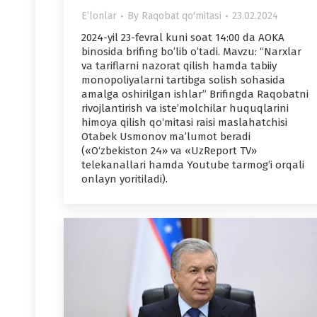
Eʼlonlar
By
Raqobat qo'mitasi
23.02.2024
2024-yil 23-fevral kuni soat 14:00 da АOKА
binosida brifing boʼlib oʼtadi. Mavzu: “Narxlar
va tariflarni nazorat qilish hamda tabiiy
monopoliyalarni tartibga solish sohasida
amalga oshirilgan ishlar” Brifingda Raqobatni
rivojlantirish va iste’molchilar huquqlarini
himoya qilish qo‘mitasi raisi maslahatchisi
Otabek Usmonov ma’lumot beradi
(«O‘zbekiston 24» va «UzReport TV»
telekanallari hamda Youtube tarmogʼi orqali
onlayn yoritiladi).