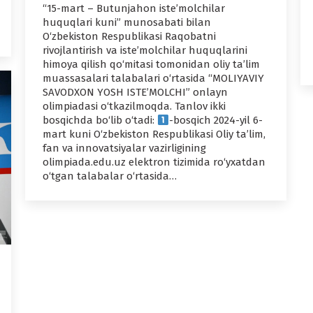
“15-mart – Butunjahon iste’molchilar
huquqlari kuni” munosabati bilan
O‘zbekiston Respublikasi Raqobatni
rivojlantirish va iste’molchilar huquqlarini
himoya qilish qo‘mitasi tomonidan oliy ta’lim
muassasalari talabalari o‘rtasida “MOLIYAVIY
SAVODXON YOSH ISTE’MOLCHI” onlayn
olimpiadasi o‘tkazilmoqda. Tanlov ikki
bosqichda bo‘lib o‘tadi:
-bosqich 2024-yil 6-
mart kuni O‘zbekiston Respublikasi Oliy ta’lim,
fan va innovatsiyalar vazirligining
olimpiada.edu.uz elektron tizimida ro‘yxatdan
o‘tgan talabalar o‘rtasida…