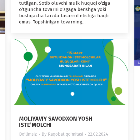
tutilgan. Sotib oluvchi mulk huquqi o‘ziga
o‘tguncha tovarni o‘zgaga berishga yoki
boshqacha tarzda tasarruf etishga haqli
emas. Topshirilgan tovarning…
MOLIYAVIY SAVODXON YOSH
ISTE’MOLCHI
Bo'limsiz
By
Raqobat qo'mitasi
22.02.2024