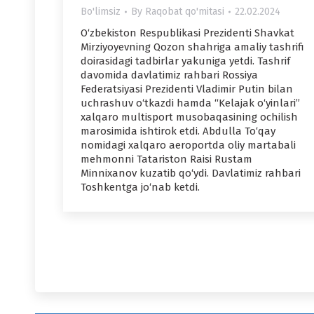
Bo'limsiz
By
Raqobat qo'mitasi
22.02.2024
O‘zbekiston Respublikasi Prezidenti Shavkat
Mirziyoyevning Qozon shahriga amaliy tashrifi
doirasidagi tadbirlar yakuniga yetdi. Tashrif
davomida davlatimiz rahbari Rossiya
Federatsiyasi Prezidenti Vladimir Putin bilan
uchrashuv o‘tkazdi hamda “Kelajak o‘yinlari”
xalqaro multisport musobaqasining ochilish
marosimida ishtirok etdi. Abdulla To‘qay
nomidagi xalqaro aeroportda oliy martabali
mehmonni Tatariston Raisi Rustam
Minnixanov kuzatib qo‘ydi. Davlatimiz rahbari
Toshkentga jo‘nab ketdi.