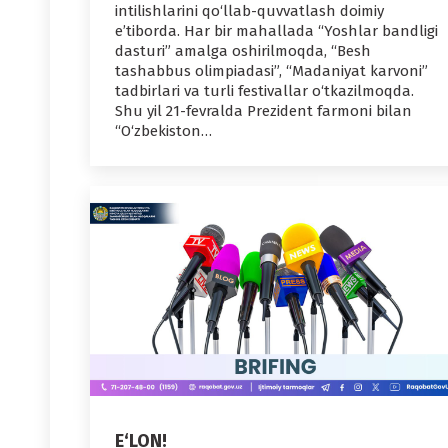
intilishlarini qo‘llab-quvvatlash doimiy
e’tiborda. Har bir mahallada “Yoshlar bandligi
dasturi” amalga oshirilmoqda, “Besh
tashabbus olimpiadasi”, “Madaniyat karvoni”
tadbirlari va turli festivallar o‘tkazilmoqda.
Shu yil 21-fevralda Prezident farmoni bilan
“O‘zbekiston…
E‘LON!