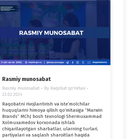
Rasmiy munosabat
Rasmiy munosabat
By
Raqobat qo'mitasi
22.02.2024
Raqobatni rivojlantirish va iste’molchilar
huquqlarini himoya qilish qo‘mitasiga “Marwin
Brands” MChJ bosh texnologi Shermuxammad
Xolmuxamedov korxonada ishlab
chiqarilayotgan sharbatlar, ularning turlari,
partiyalari va saqlash sharoitlari haqida