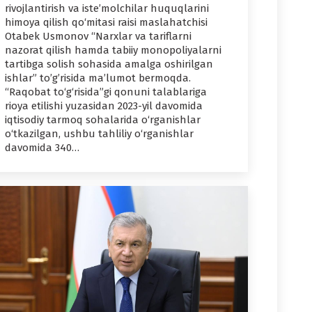
rivojlantirish va iste’molchilar huquqlarini
himoya qilish qo‘mitasi raisi maslahatchisi
Otabek Usmonov “Narxlar va tariflarni
nazorat qilish hamda tabiiy monopoliyalarni
tartibga solish sohasida amalga oshirilgan
ishlar” to’g’risida ma’lumot bermoqda.
“Raqobat to‘g‘risida”gi qonuni talablariga
rioya etilishi yuzasidan 2023-yil davomida
iqtisodiy tarmoq sohalarida o‘rganishlar
o‘tkazilgan, ushbu tahliliy o‘rganishlar
davomida 340…