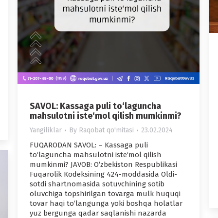
SAVOL: Kassaga puli to‘laguncha
mahsulotni iste‘mol qilish mumkinmi?
Yangiliklar
By
Raqobat qo'mitasi
23.02.2024
FUQARODAN SAVOL: – Kassaga puli
to‘laguncha mahsulotni iste‘mol qilish
mumkinmi? JAVOB: O‘zbekiston Respublikasi
Fuqarolik Kodeksining 424-moddasida Oldi-
sotdi shartnomasida sotuvchining sotib
oluvchiga topshirilgan tovarga mulk huquqi
tovar haqi to‘langunga yoki boshqa holatlar
yuz bergunga qadar saqlanishi nazarda