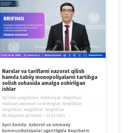
Narxlar va tariflarni nazorat qilish
hamda tabiiy monopoliyalarni tartibga
solish sohasida amalga oshirilgan
ishlar
Qoʻmita yangiliklari
,
Rahbariyat chiqishlari,
matbuot anjumani va brifinglar
,
Yangiliklar
,
Yangiliklar
,
Yangiliklar
,
Yangiliklar
By
Raqobat qo'mitasi
23.02.2024
Ayni damda Axborot va ommaviy
kommunikatsiyalar agentligida Raqobatni