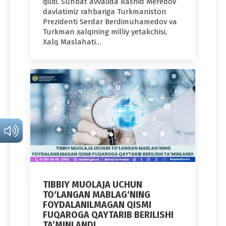
qildi. Suhbat avvalida Rashid Meredov
davlatimiz rahbariga Turkmaniston
Prezidenti Serdar Berdimuhamedov va
Turkman xalqining milliy yetakchisi,
Xalq Maslahati…
TIBBIY MUOLAJA UCHUN
TO‘LANGAN MABLAG‘NING
FOYDALANILMAGAN QISMI
FUQAROGA QAYTARIB BERILISHI
TA’MINLANDI