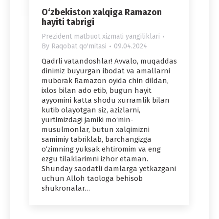
O‘zbekiston xalqiga Ramazon
hayiti tabrigi
Prezident matbuot xizmati yangiliklari
By
Raqobat qo'mitasi
09.04.2024
Qadrli vatandoshlar! Avvalo, muqaddas
dinimiz buyurgan ibodat va amallarni
muborak Ramazon oyida chin dildan,
ixlos bilan ado etib, bugun hayit
ayyomini katta shodu xurramlik bilan
kutib olayotgan siz, azizlarni,
yurtimizdagi jamiki mo‘min-
musulmonlar, butun xalqimizni
samimiy tabriklab, barchangizga
o‘zimning yuksak ehtiromim va eng
ezgu tilaklarimni izhor etaman.
Shunday saodatli damlarga yetkazgani
uchun Alloh taologa behisob
shukronalar…