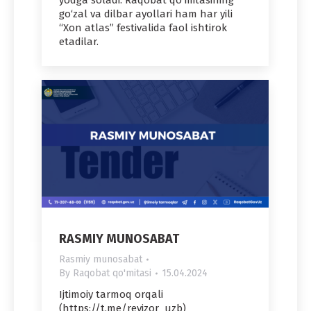
yodga soladi. Raqobat qo‘mitasining
go‘zal va dilbar ayollari ham har yili
“Xon atlas” festivalida faol ishtirok
etadilar.
RASMIY MUNOSABAT
Rasmiy munosabat
By
Raqobat qo'mitasi
15.04.2024
Ijtimoiy tarmoq orqali
(https://t.me/revizor_uzb)