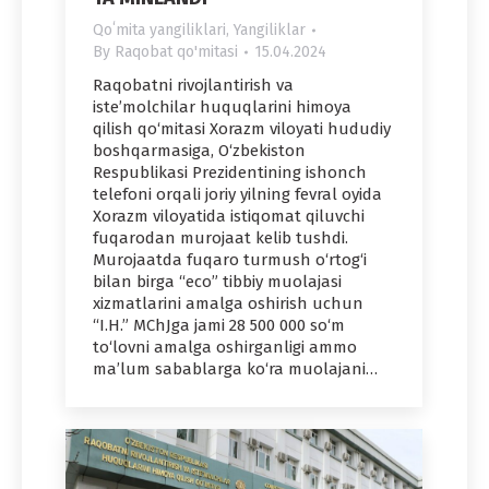
Qoʻmita yangiliklari
,
Yangiliklar
By
Raqobat qo'mitasi
15.04.2024
Raqobatni rivojlantirish va
iste’molchilar huquqlarini himoya
qilish qo‘mitasi Xorazm viloyati hududiy
boshqarmasiga, O‘zbekiston
Respublikasi Prezidentining ishonch
telefoni orqali joriy yilning fevral oyida
Xorazm viloyatida istiqomat qiluvchi
fuqarodan murojaat kelib tushdi.
Murojaatda fuqaro turmush o‘rtog‘i
bilan birga “eco” tibbiy muolajasi
xizmatlarini amalga oshirish uchun
“I.H.” MChJga jami 28 500 000 so‘m
to‘lovni amalga oshirganligi ammo
ma’lum sabablarga ko‘ra muolajani…