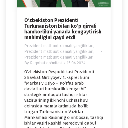
O‘zbekiston Prezidenti
Turkmaniston bilan ko‘p qirrali
hamkorlikni yanada kengaytirish
muhimligini qayd etdi
Prezident matbuot xizmati yangiliklari
,
Prezident matbuot xizmati yangiliklari
,
Prezident matbuot xizmati yangiliklari
By
Raqobat qo'mitasi
15.04.2024
O‘zbekiston Respublikasi Prezidenti
Shavkat Mirziyoyev 15-aprel kuni
“Markaziy Osiyo – Ko‘rfaz arab
davlatlari hamkorlik kengashi”
strategik muloqoti tashqi ishlar
vazirlarining ikkinchi uchrashuvi
doirasida mamlakatimizda bo‘lib
turgan Turkmaniston Vazirlar
Mahkamasi Raisining o‘rinbosari, tashqi
ishlar vaziri Rashid Meredovni qabul