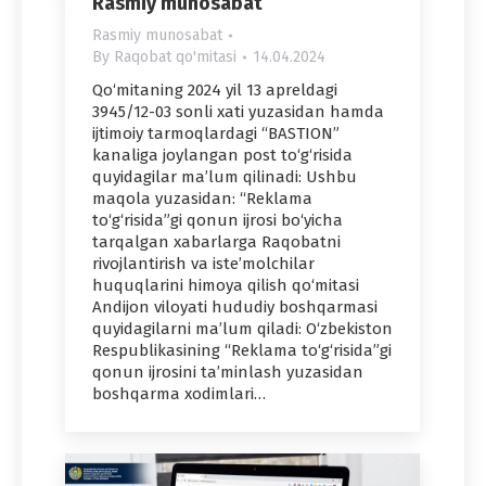
Rasmiy munosabat
Rasmiy munosabat
By
Raqobat qo'mitasi
14.04.2024
Qo‘mitaning 2024 yil 13 apreldagi
3945/12-03 sonli xati yuzasidan hamda
ijtimoiy tarmoqlardagi “BASTION”
kanaliga joylangan post to‘g‘risida
quyidagilar ma’lum qilinadi: Ushbu
maqola yuzasidan: “Reklama
to‘g‘risida”gi qonun ijrosi bo‘yicha
tarqalgan xabarlarga Raqobatni
rivojlantirish va iste’molchilar
huquqlarini himoya qilish qo‘mitasi
Andijon viloyati hududiy boshqarmasi
quyidagilarni ma’lum qiladi: O‘zbekiston
Respublikasining “Reklama to‘g‘risida”gi
qonun ijrosini ta’minlash yuzasidan
boshqarma xodimlari…