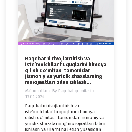
Raqobatni rivojlantirish va
iste’molchilar huquqlarini himoya
qilish qo‘mitasi tomonidan
jismoniy va yuridik shaxslarning
murojaatlari bilan ishlash…
Ma'lumotlar
By
Raqobat qo'mitasi
13.04.2024
Raqobatni rivojlantirish va
iste’molchilar huquqlarini himoya
qilish qo‘mitasi tomonidan jismoniy va
yuridik shaxslarning murojaatlari bilan
ishlash va ularni hal etish yuzasidan