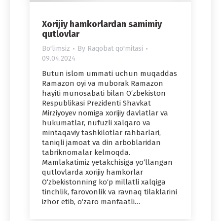
Xorijiy hamkorlardan samimiy
qutlovlar
Bo'limsiz
By
Raqobat qo'mitasi
09.04.2024
Butun islom ummati uchun muqaddas
Ramazon oyi va muborak Ramazon
hayiti munosabati bilan O‘zbekiston
Respublikasi Prezidenti Shavkat
Mirziyoyev nomiga xorijiy davlatlar va
hukumatlar, nufuzli xalqaro va
mintaqaviy tashkilotlar rahbarlari,
taniqli jamoat va din arboblaridan
tabriknomalar kelmoqda.
Mamlakatimiz yetakchisiga yo‘llangan
qutlovlarda xorijiy hamkorlar
O‘zbekistonning ko‘p millatli xalqiga
tinchlik, farovonlik va ravnaq tilaklarini
izhor etib, o‘zaro manfaatli…