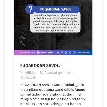
FUQARODAN SAVOL:
Yangiliklar
By
Raqobat qo'mitasi
15.04.2024
FUQARODAN SAVOL: Xonadonimizga 20
metr gilam qoplama xarid qildik. Ammo
bir haftadan so‘ng gilam gullarining
rangi o‘chib, yangi holidagidan o‘zgarib
qoldi. Do‘kon sotuvchisiga bu haqda