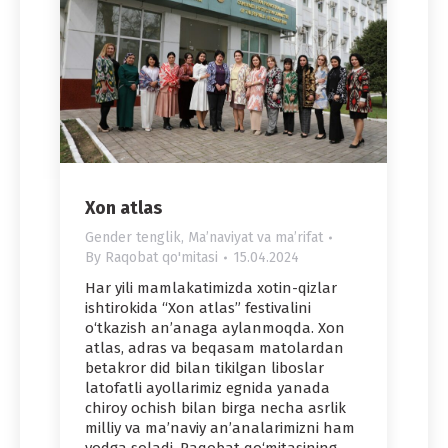
Xon atlas
Gender tenglik
,
Maʼnaviyat va maʼrifat
By
Raqobat qo'mitasi
15.04.2024
Har yili mamlakatimizda xotin-qizlar
ishtirokida “Xon atlas” festivalini
o‘tkazish an’anaga aylanmoqda. Xon
atlas, adras va beqasam matolardan
betakror did bilan tikilgan liboslar
latofatli ayollarimiz egnida yanada
chiroy ochish bilan birga necha asrlik
milliy va ma’naviy an’analarimizni ham