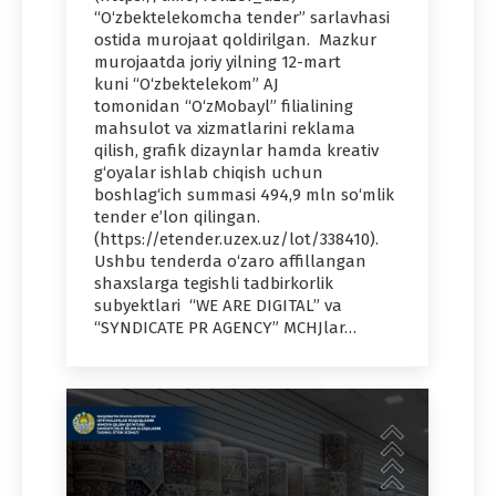
“O‘zbektelekomcha tender” sarlavhasi
ostida murojaat qoldirilgan. Mazkur
murojaatda joriy yilning 12-mart
kuni “O‘zbektelekom” AJ
tomonidan “O‘zMobayl” filialining
mahsulot va xizmatlarini reklama
qilish, grafik dizaynlar hamda kreativ
g‘oyalar ishlab chiqish uchun
boshlag‘ich summasi 494,9 mln so‘mlik
tender e’lon qilingan.
(https://etender.uzex.uz/lot/338410).
Ushbu tenderda o‘zaro affillangan
shaxslarga tegishli tadbirkorlik
subyektlari “WE ARE DIGITAL” va
“SYNDICATE PR AGENCY” MCHJlar…