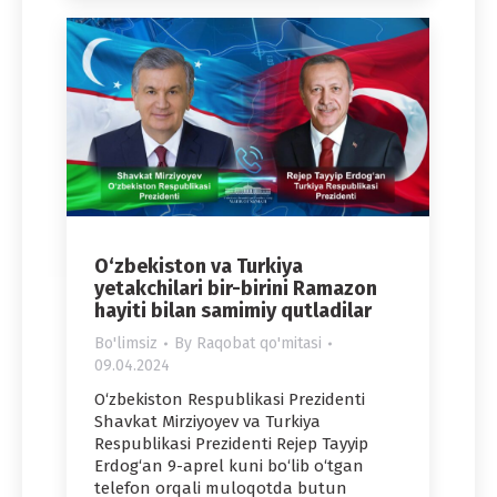
O‘zbekiston va Turkiya
yetakchilari bir-birini Ramazon
hayiti bilan samimiy qutladilar
Bo'limsiz
By
Raqobat qo'mitasi
09.04.2024
O‘zbekiston Respublikasi Prezidenti
Shavkat Mirziyoyev va Turkiya
Respublikasi Prezidenti Rejep Tayyip
Erdog‘an 9-aprel kuni bo‘lib o‘tgan
telefon orqali muloqotda butun