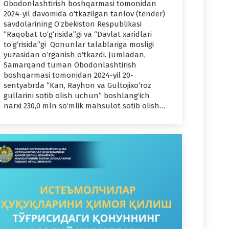
Obodonlashtirish boshqarmasi tomonidan
2024-yil davomida o‘tkazilgan tanlov (tender)
savdolarining O‘zbekiston Respublikasi
“Raqobat to‘g‘risida”gi va “Davlat xaridlari
to‘g‘risida”gi Qonunlar talablariga mosligi
yuzasidan o‘rganish o‘tkazdi. Jumladan,
Samarqand tuman Obodonlashtirish
boshqarmasi tomonidan 2024-yil 20-
sentyabrda “Kan, Rayhon va Gultojixo‘roz
gullarini sotib olish uchun” boshlang‘ich
narxi 230,0 mln so‘mlik mahsulot sotib olish…