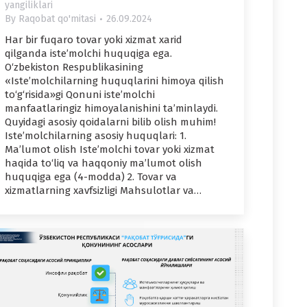
yangiliklari
By
Raqobat qo'mitasi
26.09.2024
Har bir fuqaro tovar yoki xizmat xarid
qilganda iste’molchi huquqiga ega.
O‘zbekiston Respublikasining
«Iste’molchilarning huquqlarini himoya qilish
to‘g‘risida»gi Qonuni iste’molchi
manfaatlaringiz himoyalanishini ta’minlaydi.
Quyidagi asosiy qoidalarni bilib olish muhim!
Iste’molchilarning asosiy huquqlari: 1.
Ma’lumot olish Iste’molchi tovar yoki xizmat
haqida to‘liq va haqqoniy ma’lumot olish
huquqiga ega (4-modda) 2. Tovar va
xizmatlarning xavfsizligi Mahsulotlar va…