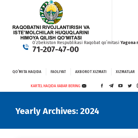
QOʻMITA HAQIDA
FAOLIYAT
AXBOROT XIZMATI
XIZMATLAR
BO
Oʻzbekiston Respublikasi Raqobat qoʻmitasi
Yagona 
71-207-47-00
QOʻMITA HAQIDA
FAOLIYAT
AXBOROT XIZMATI
XIZMATLAR
KARTEL HAQIDA XABAR BERING
FACEBOOK
TELEGRAM
YOUTUBE
TWI
PAGE
PAGE
PAGE
PAG
OPENS
OPENS
OPENS
OPE
IN
IN
IN
IN
Yearly Archives:
2024
NEW
NEW
NEW
NEW
WINDOW
WINDOW
WINDOW
WIN