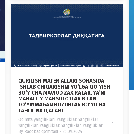
QURILISH MATERIALLARI SOHASIDA
ISHLAB CHIQARISHNI YO‘LGA QO‘YISH
BO‘YICHA MAVJUD ZAXIRALAR, YA’NI
MAHALLIY MAHSULOTLAR BILAN
TO‘YINMAGAN BOZORLAR BO‘YICHA
TAHLIL NATIJALARI
Qoʻmita yangiliklari
,
Yangiliklar
,
Yangiliklar
,
Yangiliklar
,
Yangiliklar
,
Yangiliklar
,
Yangiliklar
By
Raqobat qo'mitasi
25.09.2024