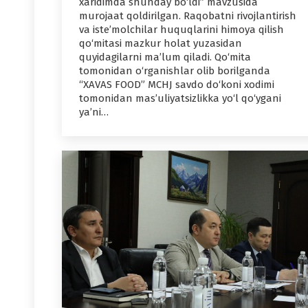
xaridimda shunday bo‘ldi” mavzusida
murojaat qoldirilgan. Raqobatni rivojlantirish
va iste’molchilar huquqlarini himoya qilish
qo‘mitasi mazkur holat yuzasidan
quyidagilarni ma’lum qiladi. Qo‘mita
tomonidan o‘rganishlar olib borilganda
“XAVAS FOOD” MCHJ savdo do‘koni xodimi
tomonidan mas’uliyatsizlikka yo‘l qo‘ygani
ya’ni…