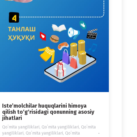
Iste’molchilar huquqlarini himoya
qilish to‘g‘risidagi qonunning asosiy
jihatlari
Qoʻmita yangiliklari
,
Qoʻmita yangiliklari
,
Qoʻmita
yangiliklari
,
Qoʻmita yangiliklari
,
Qoʻmita