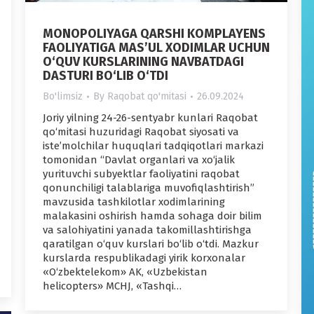
MONOPOLIYAGA QARSHI KOMPLAYENS
FAOLIYATIGA MAS’UL XODIMLAR UCHUN
O‘QUV KURSLARINING NAVBATDAGI
DASTURI BO‘LIB O‘TDI
Bo'limsiz
By
Raqobat qo'mitasi
26.09.2024
Joriy yilning 24-26-sentyabr kunlari Raqobat
qo‘mitasi huzuridagi Raqobat siyosati va
iste’molchilar huquqlari tadqiqotlari markazi
tomonidan “Davlat organlari va xo‘jalik
yurituvchi subyektlar faoliyatini raqobat
qonunchiligi talablariga muvofiqlashtirish”
mavzusida tashkilotlar xodimlarining
malakasini oshirish hamda sohaga doir bilim
va salohiyatini yanada takomillashtirishga
qaratilgan o‘quv kurslari bo‘lib o‘tdi. Mazkur
kurslarda respublikadagi yirik korxonalar
«O‘zbektelekom» AK, «Uzbekistan
helicopters» MCHJ, «Tashqi…