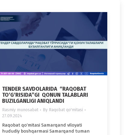
TENDER SAVDOLARIDA “RAQOBAT
TO‘G‘RISIDA”GI QONUN TALABLARI
BUZILGANLIGI ANIQLANDI
Rasmiy munosabat
By
Raqobat qo'mitasi
27.09.2024
Raqobat qo‘mitasi Samarqand viloyati
hududiy boshqarmasi Samarqand tuman