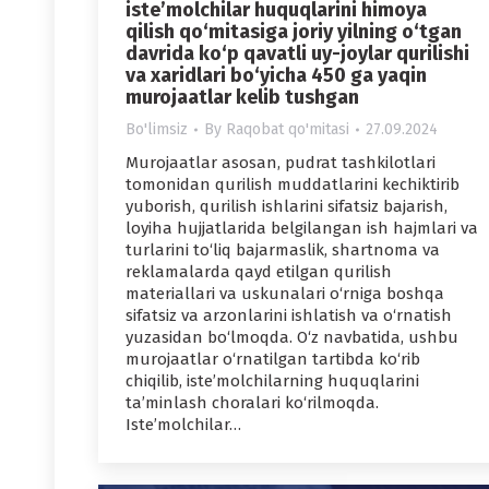
iste’molchilar huquqlarini himoya
qilish qo‘mitasiga joriy yilning o‘tgan
davrida ko‘p qavatli uy-joylar qurilishi
va xaridlari bo‘yicha 450 ga yaqin
murojaatlar kelib tushgan
Bo'limsiz
By
Raqobat qo'mitasi
27.09.2024
Murojaatlar asosan, pudrat tashkilotlari
tomonidan qurilish muddatlarini kechiktirib
yuborish, qurilish ishlarini sifatsiz bajarish,
loyiha hujjatlarida belgilangan ish hajmlari va
turlarini to‘liq bajarmaslik, shartnoma va
reklamalarda qayd etilgan qurilish
materiallari va uskunalari o‘rniga boshqa
sifatsiz va arzonlarini ishlatish va o‘rnatish
yuzasidan bo‘lmoqda. O‘z navbatida, ushbu
murojaatlar o‘rnatilgan tartibda ko‘rib
chiqilib, iste’molchilarning huquqlarini
ta’minlash choralari ko‘rilmoqda.
Iste’molchilar…