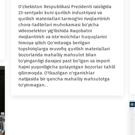
O‘zbekiston Respublikasi Prezidenti raisligida
23-sentyabr kuni qurilish industriyasi va
qurilish materiallari tarmog‘ini rivojlantirish
chora-tadbirlari muhokamasi bo‘yicha
videoselektor yig‘ilishida Raqobatni
rivojlantirish va iste’molchilar huquqlarini
himoya qilish Qo‘mitasiga berilgan
topshiriqlarga muvofiq qurilish materiallari
bozorlarida mahalliy mahsulot bilan
to‘yinganligi darajasi past bo‘lgan va import
hajmi yuqoriligicha qolayotgan bozorlar tahlil
qilinmoqda. O‘tkazilgan o‘rganishlar
natijasida bir qancha mahalliy mahsulotga
to‘yinmagan…