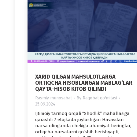
XARID QILGAN MAHSULOTLARGA
ORTIQCHA HISOBLANGAN MABLAG‘LAR
QAYTA-HISOB KITOB QILINDI
Rasmiy munosabat
By
Raqobat qo'mitasi
25.09.2024
Ijtimoiy tarmoq orqali “Shodlik” mahallasiga
qarashli 7 etajkada joylashgan Havasdan
narsa olinganda chekiga ahamiyat beringlar,
ortiqcha narsalarni qo‘shib berishyapti,