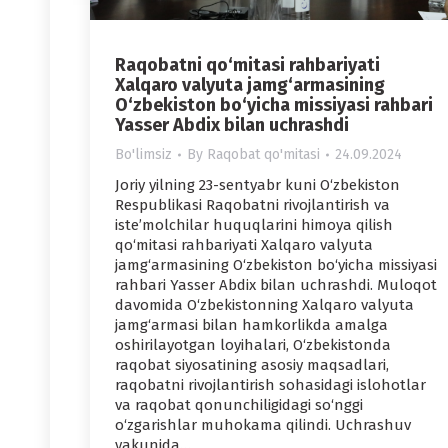
Raqobatni qo‘mitasi rahbariyati
Xalqaro valyuta jamg‘armasining
O‘zbekiston bo‘yicha missiyasi rahbari
Yasser Abdix bilan uchrashdi
Bo'limsiz
By
Raqobat qo'mitasi
24.09.2024
Joriy yilning 23-sentyabr kuni O‘zbekiston
Respublikasi Raqobatni rivojlantirish va
iste’molchilar huquqlarini himoya qilish
qo‘mitasi rahbariyati Xalqaro valyuta
jamg‘armasining O‘zbekiston bo‘yicha missiyasi
rahbari Yasser Abdix bilan uchrashdi. Muloqot
davomida O‘zbekistonning Xalqaro valyuta
jamg‘armasi bilan hamkorlikda amalga
oshirilayotgan loyihalari, O‘zbekistonda
raqobat siyosatining asosiy maqsadlari,
raqobatni rivojlantirish sohasidagi islohotlar
va raqobat qonunchiligidagi so‘nggi
o‘zgarishlar muhokama qilindi. Uchrashuv
yakunida…