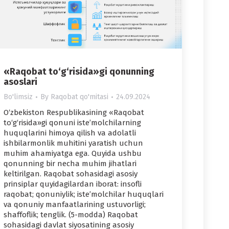
«Raqobat to‘g‘risida»gi qonunning
asoslari
Bo'limsiz
By
Raqobat qo'mitasi
24.09.2024
O‘zbekiston Respublikasining «Raqobat
to‘g‘risida»gi qonuni iste’molchilarning
huquqlarini himoya qilish va adolatli
ishbilarmonlik muhitini yaratish uchun
muhim ahamiyatga ega. Quyida ushbu
qonunning bir necha muhim jihatlari
keltirilgan. Raqobat sohasidagi asosiy
prinsiplar quyidagilardan iborat: insofli
raqobat; qonuniylik; iste’molchilar huquqlari
va qonuniy manfaatlarining ustuvorligi;
shaffoflik; tenglik. (5-modda) Raqobat
sohasidagi davlat siyosatining asosiy