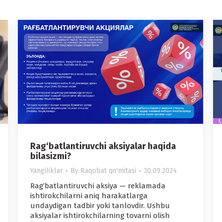
Rag‘batlantiruvchi aksiyalar haqida
bilasizmi?
Yangiliklar
By
Raqobat qo'mitasi
30.09.2024
Rag‘batlantiruvchi aksiya — reklamada
ishtirokchilarni aniq harakatlarga
undaydigan tadbir yoki tanlovdir. Ushbu
aksiyalar ishtirokchilarning tovarni olish