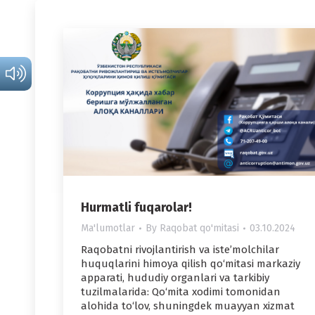
Hurmatli fuqarolar!
Ma'lumotlar
By
Raqobat qo'mitasi
03.10.2024
Raqobatni rivojlantirish va iste’molchilar
huquqlarini himoya qilish qo‘mitasi markaziy
apparati, hududiy organlari va tarkibiy
tuzilmalarida: Qo‘mita xodimi tomonidan
alohida to‘lov, shuningdek muayyan xizmat