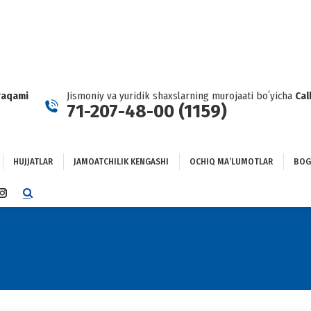
HUJJATLAR
JAMOATCHILIK KENGASHI
OCHIQ MAʼLUMOTLAR
GʻLANISH
raqami
Jismoniy va yuridik shaxslarning murojaati boʻyicha
Cal
71-207-48-00 (1159)
HUJJATLAR
JAMOATCHILIK KENGASHI
OCHIQ MAʼLUMOTLAR
BOG
TTER
INSTAGRAM
E
PAGE
NS
OPENS
IN
NEW
DOW
WINDOW