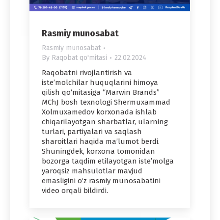
Rasmiy munosabat
Rasmiy munosabat
By
Raqobat qo'mitasi
22.02.2024
Raqobatni rivojlantirish va
iste’molchilar huquqlarini himoya
qilish qo‘mitasiga “Marwin Brands”
MChJ bosh texnologi Shermuxammad
Xolmuxamedov korxonada ishlab
chiqarilayotgan sharbatlar, ularning
turlari, partiyalari va saqlash
sharoitlari haqida ma’lumot berdi.
Shuningdek, korxona tomonidan
bozorga taqdim etilayotgan iste’molga
yaroqsiz mahsulotlar mavjud
emasligini o‘z rasmiy munosabatini
video orqali bildirdi.