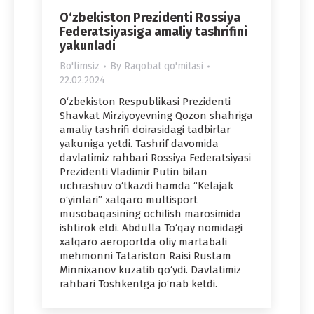
O‘zbekiston Prezidenti Rossiya
Federatsiyasiga amaliy tashrifini
yakunladi
Bo'limsiz
By
Raqobat qo'mitasi
22.02.2024
O‘zbekiston Respublikasi Prezidenti
Shavkat Mirziyoyevning Qozon shahriga
amaliy tashrifi doirasidagi tadbirlar
yakuniga yetdi. Tashrif davomida
davlatimiz rahbari Rossiya Federatsiyasi
Prezidenti Vladimir Putin bilan
uchrashuv o‘tkazdi hamda “Kelajak
o‘yinlari” xalqaro multisport
musobaqasining ochilish marosimida
ishtirok etdi. Abdulla To‘qay nomidagi
xalqaro aeroportda oliy martabali
mehmonni Tatariston Raisi Rustam
Minnixanov kuzatib qo‘ydi. Davlatimiz
rahbari Toshkentga jo‘nab ketdi.