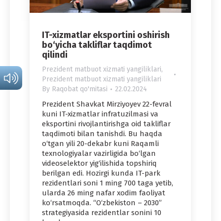
IT-xizmatlar eksportini oshirish
bo‘yicha takliflar taqdimot
qilindi
Prezident matbuot xizmati yangiliklari
,
Prezident matbuot xizmati yangiliklari
By
Raqobat qo'mitasi
22.02.2024
Prezident Shavkat Mirziyoyev 22-fevral
kuni IT-xizmatlar infratuzilmasi va
eksportini rivojlantirishga oid takliflar
taqdimoti bilan tanishdi. Bu haqda
o‘tgan yili 20-dekabr kuni Raqamli
texnologiyalar vazirligida bo‘lgan
videoselektor yig‘ilishida topshiriq
berilgan edi. Hozirgi kunda IT-park
rezidentlari soni 1 ming 700 taga yetib,
ularda 26 ming nafar xodim faoliyat
ko‘rsatmoqda. “O‘zbekiston – 2030”
strategiyasida rezidentlar sonini 10