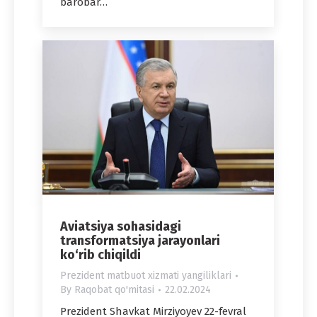
barobar…
Aviatsiya sohasidagi
transformatsiya jarayonlari
ko‘rib chiqildi
Prezident matbuot xizmati yangiliklari
By
Raqobat qo'mitasi
22.02.2024
Prezident Shavkat Mirziyoyev 22-fevral