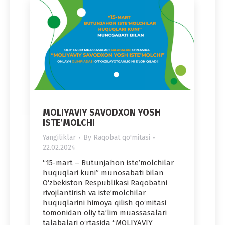
MOLIYAVIY SAVODXON YOSH
ISTE’MOLCHI
Yangiliklar
By
Raqobat qo'mitasi
22.02.2024
“15-mart – Butunjahon iste’molchilar
huquqlari kuni” munosabati bilan
O‘zbekiston Respublikasi Raqobatni
rivojlantirish va iste’molchilar
huquqlarini himoya qilish qo‘mitasi
tomonidan oliy ta’lim muassasalari
talabalari o‘rtasida “MOLIYAVIY