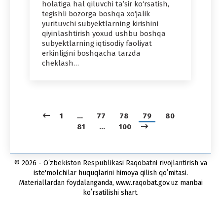
holatiga hal qiluvchi ta’sir ko‘rsatish,
tegishli bozorga boshqa xo‘jalik
yurituvchi subyektlarning kirishini
qiyinlashtirish yoxud ushbu boshqa
subyektlarning iqtisodiy faoliyat
erkinligini boshqacha tarzda
cheklash…
1
…
77
78
79
80
81
…
100
© 2026 - Oʻzbekiston Respublikasi Raqobatni rivojlantirish va
iste'molchilar huquqlarini himoya qilish qoʻmitasi.
Materiallardan foydalanganda, www.raqobat.gov.uz manbai
koʻrsatilishi shart.