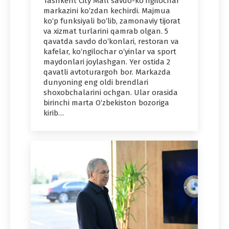
Tashkent City Mall savdo-ko‘ngilochar
markazini ko‘zdan kechirdi. Majmua
ko‘p funksiyali bo‘lib, zamonaviy tijorat
va xizmat turlarini qamrab olgan. 5
qavatda savdo do‘konlari, restoran va
kafelar, ko‘ngilochar o‘yinlar va sport
maydonlari joylashgan. Yer ostida 2
qavatli avtoturargoh bor. Markazda
dunyoning eng oldi brendlari
shoxobchalarini ochgan. Ular orasida
birinchi marta O‘zbekiston bozoriga
kirib…