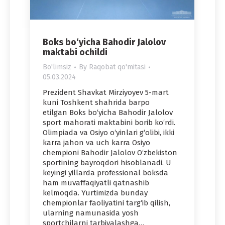
Boks bo‘yicha Bahodir Jalolov
maktabi ochildi
Bo'limsiz
By
Raqobat qo'mitasi
05.03.2024
Prezident Shavkat Mirziyoyev 5-mart
kuni Toshkent shahrida barpo
etilgan Boks bo‘yicha Bahodir Jalolov
sport mahorati maktabini borib ko‘rdi.
Olimpiada va Osiyo o‘yinlari g‘olibi, ikki
karra jahon va uch karra Osiyo
chempioni Bahodir Jalolov O‘zbekiston
sportining bayroqdori hisoblanadi. U
keyingi yillarda professional boksda
ham muvaffaqiyatli qatnashib
kelmoqda. Yurtimizda bunday
chempionlar faoliyatini targ‘ib qilish,
ularning namunasida yosh
sportchilarni tarbiyalashga…