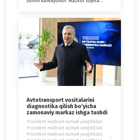
sonini kamaytirish. Mazkur loyiha…
Avtotransport vositalarini
diagnostika qilish bo‘yicha
zamonaviy markaz ishga tushdi
Prezident matbuot xizmati yangiliklari
,
Prezident matbuot xizmati yangiliklari
,
Prezident matbuot xizmati yangiliklari
,