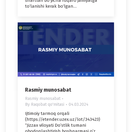
shartlari bo‘yicha fuqaro jamiyatga
to‘lanishi kerak bo‘lgan…
Rasmiy munosabat
Rasmiy munosabat
By
Raqobat qo'mitasi
04.03.2024
Ijtimoiy tarmoq orqali
(https://etender.uzex.uz/lot/343423)
“Jizzax viloyati Do’stlik tumani
obodonlashtirish boshqarmasi o’z