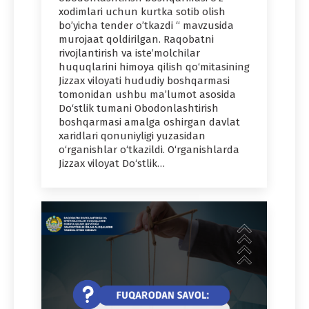
xodimlari uchun kurtka sotib olish
bo’yicha tender o’tkazdi “ mavzusida
murojaat qoldirilgan. Raqobatni
rivojlantirish va iste’molchilar
huquqlarini himoya qilish qo‘mitasining
Jizzax viloyati hududiy boshqarmasi
tomonidan ushbu ma’lumot asosida
Do‘stlik tumani Obodonlashtirish
boshqarmasi amalga oshirgan davlat
xaridlari qonuniyligi yuzasidan
o‘rganishlar o‘tkazildi. O‘rganishlarda
Jizzax viloyat Do‘stlik…