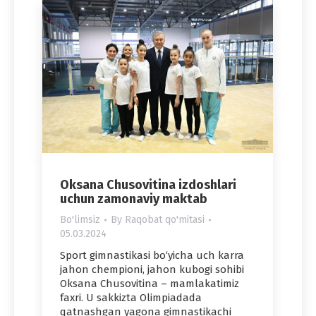
Oksana Chusovitina izdoshlari
uchun zamonaviy maktab
Bo'limsiz
By
Raqobat qo'mitasi
05.03.2024
Sport gimnastikasi bo‘yicha uch karra
jahon chempioni, jahon kubogi sohibi
Oksana Chusovitina – mamlakatimiz
faxri. U sakkizta Olimpiadada
qatnashgan yagona gimnastikachi