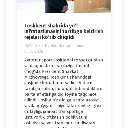
Toshkent shahrida yo‘l
infratuzilmasini tartibga keltirish
rejalari ko‘rib chiqildi
Bo'limsiz
By
Raqobat qo'mitasi
05.03.2024
Avtotransport vositlarini ro‘yxatga olish
va diagnostika markaziga tashrif
chog‘ida Prezident Shavkat
Mirziyoyevga Toshkent shahridagi
gavjum chorrahalar va ko‘chalarni
tartibga solish, bu orqali tirbandliklarni
bartaraf etishga oid loyiha taqdimot
qilindi. Loyiha o‘z oldiga uchta asosiy
vazifa qo‘ygan – piyodalar xavfsizligi va
qulayligi, jamoat transportiga
ustuvorlik, o‘tkazish qobiliyatini
oshirish va yo‘l transport hodisalari