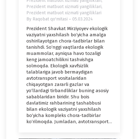
Prezident matbuot xizmati yangiliklari
,
Prezident matbuot xizmati yangiliklari
,
Prezident matbuot xizmati yangiliklari
By
Raqobat qo'mitasi
05.03.2024
Prezident Shavkat Mirziyoyev ekologik
vaziyatni yaxshilash bo‘yicha amalga
oshirilayotgan chora-tadbirlar bilan
tanishdi. So‘nggi vaqtlarda ekologik
muammolar, ayniqsa havo tozaligi
keng jamoatchilikni tashvishga
solmoqda. Ekologik xavfsizlik
talablariga javob bermaydigan
avtotransport vositalaridan
chiqayotgan zararli gazlar va
yo‘llardagi tirbandliklar buning asosiy
sabablaridan biridir. Shu bois
davlatimiz rahbarining tashabbusi
bilan ekologik vaziyatni yaxshilash
bo‘yicha kompleks chora-tadbirlar
ko‘rilmoqda. Jumladan, avtotransport…