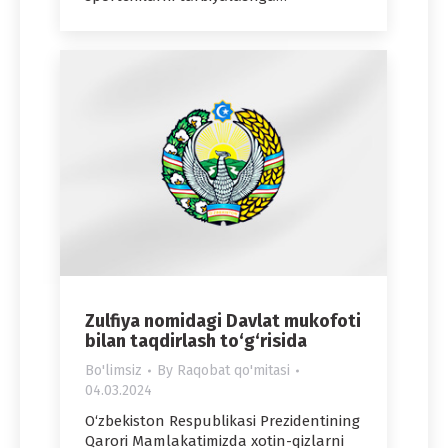
Zulfiya nomidagi Davlat mukofoti
bilan taqdirlash to‘g‘risida
Bo'limsiz
By
Raqobat qo'mitasi
04.03.2024
O‘zbekiston Respublikasi Prezidentining
Qarori Mamlakatimizda xotin-qizlarni