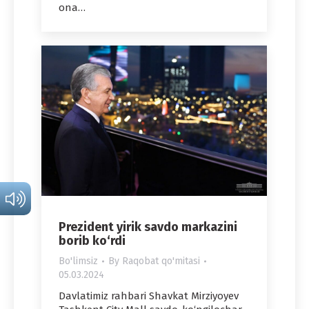
ona…
Prezident yirik savdo markazini
borib ko‘rdi
Bo'limsiz
By
Raqobat qo'mitasi
05.03.2024
Davlatimiz rahbari Shavkat Mirziyoyev