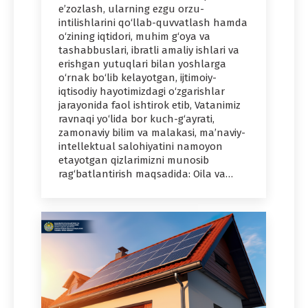
e’zozlash, ularning ezgu orzu-
intilishlarini qo‘llab-quvvatlash hamda
o‘zining iqtidori, muhim g‘oya va
tashabbuslari, ibratli amaliy ishlari va
erishgan yutuqlari bilan yoshlarga
o‘rnak bo‘lib kelayotgan, ijtimoiy-
iqtisodiy hayotimizdagi o‘zgarishlar
jarayonida faol ishtirok etib, Vatanimiz
ravnaqi yo‘lida bor kuch-g‘ayrati,
zamonaviy bilim va malakasi, ma’naviy-
intellektual salohiyatini namoyon
etayotgan qizlarimizni munosib
rag‘batlantirish maqsadida: Oila va…