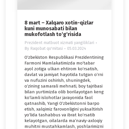
8 mart – Xalqaro xotin-qizlar
kuni munosabati bilan
mukofotlash to‘g‘risida
Prezident matbuot xizmati yangiliklari
By
Raqobat qo'mitasi
05.03.2024
O‘zbekiston Respublikasi Prezidentining
Farmoni Mamlakatimizda mo‘tabar
ayol zotiga ulkan ehtirom ko‘rsatish,
davlat va jamiyat hayotida tutgan o‘rni
va nufuzini oshirish, shuningdek,
o‘zining samarali mehnati, boy tajribasi
bilan yurtimizda olib borilayotgan keng
ko‘lamli islohotlar jarayonida faol
qatnashib, Yangi O‘zbekistonni barpo
etish, xalqimiz farovonligini yuksaltirish
yo‘lida tashabbus va ibrat ko‘rsatib
kelayotgan, oilalarda ma’naviy-axloqiy
muhitni mustahkamlash, yoshlarimizni