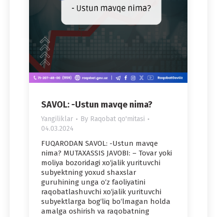
SAVOL: -Ustun mavqe nima?
Yangiliklar
By
Raqobat qo'mitasi
04.03.2024
FUQARODAN SAVOL: -Ustun mavqe
nima? MUTAXASSIS JAVOBI: – Tovar yoki
moliya bozoridagi xo‘jalik yurituvchi
subyektning yoxud shaxslar
guruhining unga o‘z faoliyatini
raqobatlashuvchi xo‘jalik yurituvchi
subyektlarga bog‘liq bo‘lmagan holda
amalga oshirish va raqobatning