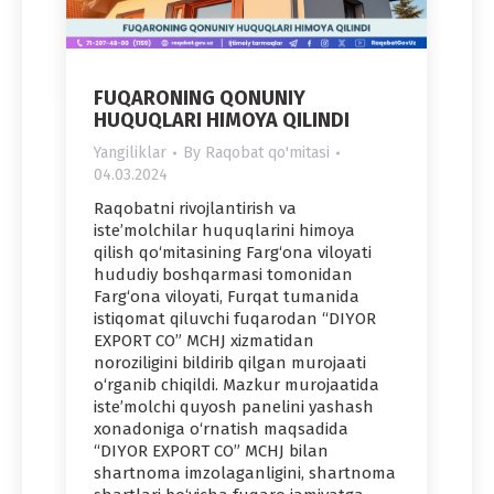
FUQARONING QONUNIY
HUQUQLARI HIMOYA QILINDI
Yangiliklar
By
Raqobat qo'mitasi
04.03.2024
Raqobatni rivojlantirish va
iste’molchilar huquqlarini himoya
qilish qo‘mitasining Farg‘ona viloyati
hududiy boshqarmasi tomonidan
Farg‘ona viloyati, Furqat tumanida
istiqomat qiluvchi fuqarodan “DIYOR
EXPORT CO” MCHJ xizmatidan
noroziligini bildirib qilgan murojaati
o‘rganib chiqildi. Mazkur murojaatida
iste’molchi quyosh panelini yashash
xonadoniga o‘rnatish maqsadida
“DIYOR EXPORT CO” MCHJ bilan
shartnoma imzolaganligini, shartnoma