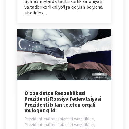
uchrashuvlarda tadbirkorlik salohiyati
va tadbirkorlikni yo‘lga qo‘yish bo‘yicha
aholining…
O‘zbekiston Respublikasi
Prezidenti Rossiya Federatsiyasi
Prezidenti bilan telefon orqali
muloqot qildi
Prezident matbuot xizmati yangiliklari
,
Prezident matbuot xizmati yangiliklari
,