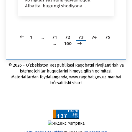
ko‘ngillar yasharib-yayramoqda.
Albatta, bugungi shodiyona…
1
…
71
72
73
74
75
…
100
© 2026 - Oʻzbekiston Respublikasi Raqobatni rivojlantirish va
iste'molchilar huquqlarini himoya qilish qoʻmitasi.
Materiallardan foydalanganda, www.raqobat.gov.uz manbai
koʻrsatilishi shart.