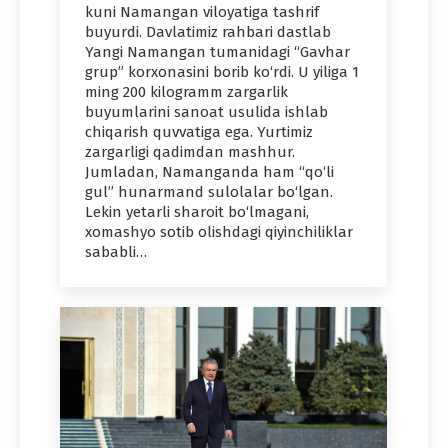
kuni Namangan viloyatiga tashrif
buyurdi. Davlatimiz rahbari dastlab
Yangi Namangan tumanidagi “Gavhar
grup” korxonasini borib ko‘rdi. U yiliga 1
ming 200 kilogramm zargarlik
buyumlarini sanoat usulida ishlab
chiqarish quvvatiga ega. Yurtimiz
zargarligi qadimdan mashhur.
Jumladan, Namanganda ham “qo‘li
gul” hunarmand sulolalar bo‘lgan.
Lekin yetarli sharoit bo‘lmagani,
xomashyo sotib olishdagi qiyinchiliklar
sababli…