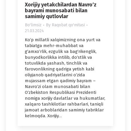
Xorijiy yetakchilardan Navro‘z
bayrami munosabati bilan
samimiy qutlovlar
Bo'limsiz
By
Raqobat qo'mitasi
21.03.2024
Ko‘p millatli xalqimizning ona yurt va
tabiatga mehr-muhabbat va
g‘amxo‘rlik, ezgulik va bag‘rikenglik,
bunyodkorlikka intilib, do‘stlik va
totuvlikda yashash, tinchlik va
farovonlikning qadriga yetish kabi
oliyjanob qadriyatlarini o‘zida
mujassam etgan qadimiy bayram –
Navro‘zi olam munosabati bilan
O‘zbekiston Respublikasi Prezidenti
nomiga xorijiy davlatlar va hukumatlar,
xalqaro tashkilotlar rahbarlari, taniqli
jamoat arboblaridan samimiy tabriklar
kelmoqda. Xorijiy…