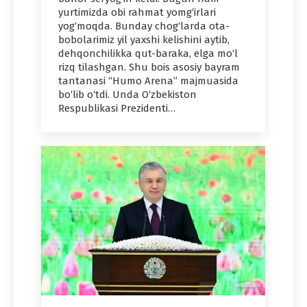
yurtimizda obi rahmat yomg‘irlari
yog‘moqda. Bunday chog‘larda ota-
bobolarimiz yil yaxshi kelishini aytib,
dehqonchilikka qut-baraka, elga mo‘l
rizq tilashgan. Shu bois asosiy bayram
tantanasi “Humo Arena” majmuasida
bo‘lib o‘tdi. Unda O‘zbekiston
Respublikasi Prezidenti…