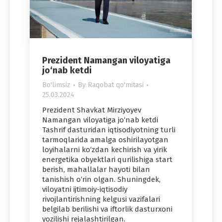
Prezident Namangan viloyatiga
jo‘nab ketdi
Bo'limsiz
By
Raqobat qo'mitasi
25.03.2024
Prezident Shavkat Mirziyoyev
Namangan viloyatiga jo‘nab ketdi
Tashrif dasturidan iqtisodiyotning turli
tarmoqlarida amalga oshirilayotgan
loyihalarni ko‘zdan kechirish va yirik
energetika obyektlari qurilishiga start
berish, mahallalar hayoti bilan
tanishish o‘rin olgan. Shuningdek,
viloyatni ijtimoiy-iqtisodiy
rivojlantirishning kelgusi vazifalari
belgilab berilishi va iftorlik dasturxoni
yozilishi rejalashtirilgan.