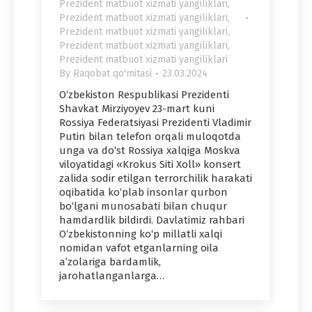
Prezident matbuot xizmati yangiliklari
,
Prezident matbuot xizmati yangiliklari
,
Prezident matbuot xizmati yangiliklari
,
Prezident matbuot xizmati yangiliklari
,
Prezident matbuot xizmati yangiliklari
By
Raqobat qo'mitasi
23.03.2024
O‘zbekiston Respublikasi Prezidenti
Shavkat Mirziyoyev 23-mart kuni
Rossiya Federatsiyasi Prezidenti Vladimir
Putin bilan telefon orqali muloqotda
unga va do‘st Rossiya xalqiga Moskva
viloyatidagi «Krokus Siti Xoll» konsert
zalida sodir etilgan terrorchilik harakati
oqibatida ko‘plab insonlar qurbon
bo‘lgani munosabati bilan chuqur
hamdardlik bildirdi. Davlatimiz rahbari
O‘zbekistonning ko‘p millatli xalqi
nomidan vafot etganlarning oila
a’zolariga bardamlik,
jarohatlanganlarga…