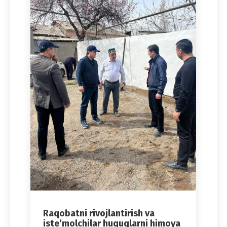
Raqobatni rivojlantirish va
iste’molchilar huquqlarni himoya