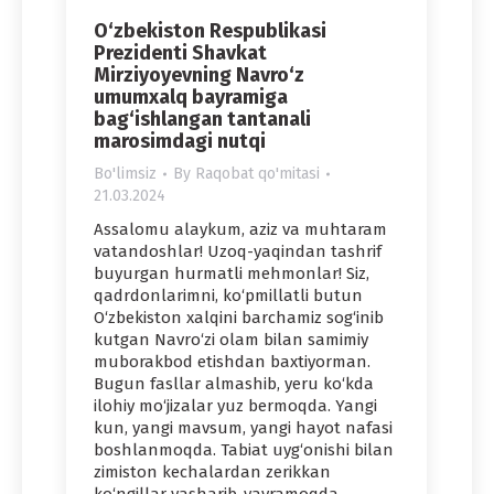
O‘zbekiston Respublikasi
Prezidenti Shavkat
Mirziyoyevning Navro‘z
umumxalq bayramiga
bag‘ishlangan tantanali
marosimdagi nutqi
Bo'limsiz
By
Raqobat qo'mitasi
21.03.2024
Assalomu alaykum, aziz va muhtaram
vatandoshlar! Uzoq-yaqindan tashrif
buyurgan hurmatli mehmonlar! Siz,
qadrdonlarimni, ko‘pmillatli butun
O‘zbekiston xalqini barchamiz sog‘inib
kutgan Navro‘zi olam bilan samimiy
muborakbod etishdan baxtiyorman.
Bugun fasllar almashib, yeru ko‘kda
ilohiy mo‘jizalar yuz bermoqda. Yangi
kun, yangi mavsum, yangi hayot nafasi
boshlanmoqda. Tabiat uyg‘onishi bilan
zimiston kechalardan zerikkan