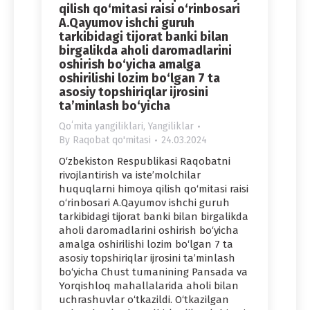
qilish qo‘mitasi raisi o‘rinbosari
A.Qayumov ishchi guruh
tarkibidagi tijorat banki bilan
birgalikda aholi daromadlarini
oshirish bo‘yicha amalga
oshirilishi lozim bo‘lgan 7 ta
asosiy topshiriqlar ijrosini
ta’minlash bo‘yicha
Qoʻmita yangiliklari
,
Yangiliklar
By
Raqobat qo'mitasi
24.03.2024
O‘zbekiston Respublikasi Raqobatni
rivojlantirish va iste’molchilar
huquqlarni himoya qilish qo‘mitasi raisi
o‘rinbosari A.Qayumov ishchi guruh
tarkibidagi tijorat banki bilan birgalikda
aholi daromadlarini oshirish bo‘yicha
amalga oshirilishi lozim bo‘lgan 7 ta
asosiy topshiriqlar ijrosini ta’minlash
bo‘yicha Chust tumanining Pansada va
Yorqishloq mahallalarida aholi bilan
uchrashuvlar o‘tkazildi. O‘tkazilgan