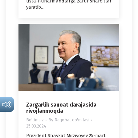
usta-hunarmandlarga zarur sharoitlar
yaratib…
Zargarlik sanoat darajasida
rivojlanmoqda
Bo'limsiz
By
Raqobat qo'mitasi
25.03.2024
Prezident Shavkat Mirziyoyev 25-mart