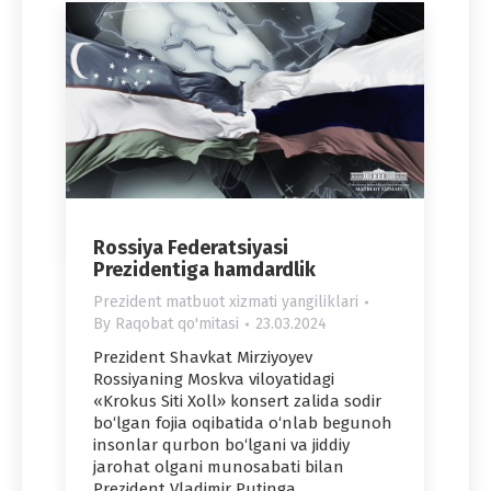
Rossiya Federatsiyasi
Prezidentiga hamdardlik
Prezident matbuot xizmati yangiliklari
By
Raqobat qo'mitasi
23.03.2024
Prezident Shavkat Mirziyoyev
Rossiyaning Moskva viloyatidagi
«Krokus Siti Xoll» konsert zalida sodir
bo‘lgan fojia oqibatida o‘nlab begunoh
insonlar qurbon bo‘lgani va jiddiy
jarohat olgani munosabati bilan
Prezident Vladimir Putinga