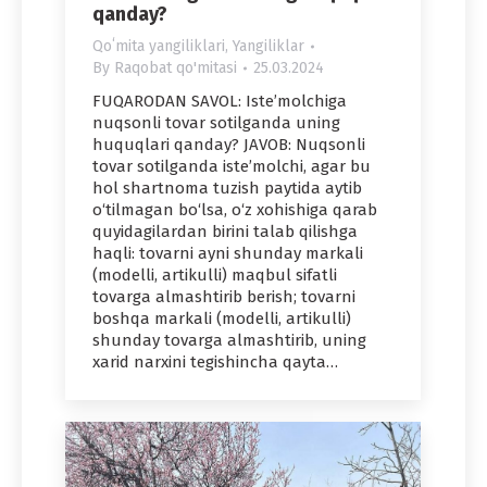
qanday?
Qoʻmita yangiliklari
,
Yangiliklar
By
Raqobat qo'mitasi
25.03.2024
FUQARODAN SAVOL: Iste’molchiga
nuqsonli tovar sotilganda uning
huquqlari qanday? JAVOB: Nuqsonli
tovar sotilganda iste’molchi, agar bu
hol shartnoma tuzish paytida aytib
o‘tilmagan bo‘lsa, o‘z xohishiga qarab
quyidagilardan birini talab qilishga
haqli: tovarni ayni shunday markali
(modelli, artikulli) maqbul sifatli
tovarga almashtirib berish; tovarni
boshqa markali (modelli, artikulli)
shunday tovarga almashtirib, uning
xarid narxini tegishincha qayta…