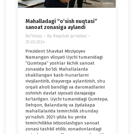
Mahalladagi “o‘sish nuqtasi”
sanoat zonasiga aylandi
Bo'limsiz
By
Raqobat qo'mitasi
25.03.2024
Prezident Shavkat Mirziyoyev
Namangan viloyati Uychi tumanidagi
“Qumtepa” yoshlar kichik sanoat
zonasida bo‘ldi. Mahallalarda
shakllangan kasb-hunarlarni
rivojlantirib, drayverga aylantirish, shu
orqali aholi bandligi va daromadlarini
oshirish davlat siyosati darajasiga
ko‘tarilgan. Uychi tumanidagi Qumtepa,
Dehqon, Balandariq va Jiydakapa
mahallalarida temirchilik shunday
yo‘nalish. 2021-yilda bu yerda
temirchilikka ixtisoslashgan sanoat
zonasi tashkil etilib, xonadonlardagi