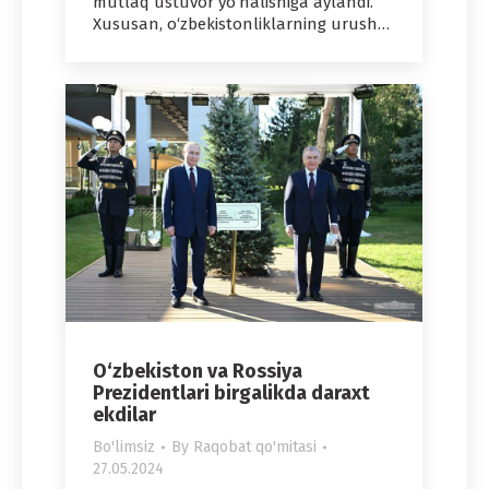
mutlaq ustuvor yo‘nalishiga aylandi.
Xususan, o‘zbekistonliklarning urush…
O‘zbekiston va Rossiya
Prezidentlari birgalikda daraxt
ekdilar
Bo'limsiz
By
Raqobat qo'mitasi
27.05.2024