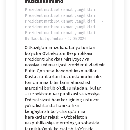
mustahkamlandi
Prezident matbuot xizmati yangiliklari
,
Prezident matbuot xizmati yangiliklari
,
Prezident matbuot xizmati yangiliklari
,
Prezident matbuot xizmati yangiliklari
,
Prezident matbuot xizmati yangiliklari
By
Raqobat qo'mitasi
27.05.2024
O‘tkazilgan muzokaralar yakunlari
bo‘yicha O‘zbekiston Respublikasi
Prezidenti Shavkat Mirziyoyev va
Rossiya Federatsiyasi Prezidenti Vladimir
Putin Qo‘shma bayonot imzoladilar.
Davlat rahbarlari huzurida muhim ikki
tomonlama bitimlarni almashish
marosimi bo‘lib o‘tdi. Jumladan, bular:
– O‘zbekiston Respublikasi va Rossiya
Federatsiyasi hamkorligining ustuvor
yo‘nalishlarida hamkorlikni
kengaytirish bo‘yicha qo‘shma
harakatlar rejasi; – O‘zbekiston
Respublikasiga metrologiya sohasida
texnik ko‘mak ko‘rsatish to‘g‘risida…