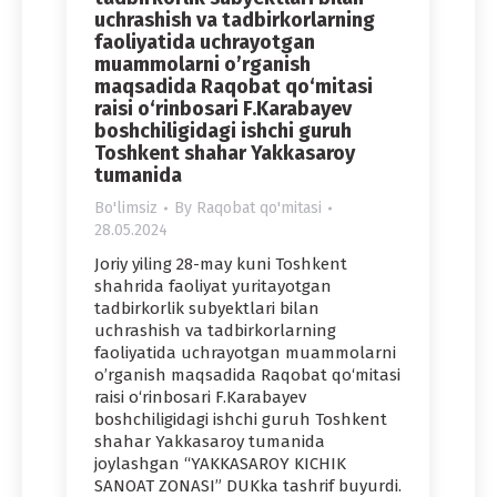
uchrashish va tadbirkorlarning
faoliyatida uchrayotgan
muammolarni o’rganish
maqsadida Raqobat qo‘mitasi
raisi o‘rinbosari F.Karabayev
boshchiligidagi ishchi guruh
Toshkent shahar Yakkasaroy
tumanida
Bo'limsiz
By
Raqobat qo'mitasi
28.05.2024
Joriy yiling 28-may kuni Toshkent
shahrida faoliyat yuritayotgan
tadbirkorlik subyektlari bilan
uchrashish va tadbirkorlarning
faoliyatida uchrayotgan muammolarni
o’rganish maqsadida Raqobat qo‘mitasi
raisi o‘rinbosari F.Karabayev
boshchiligidagi ishchi guruh Toshkent
shahar Yakkasaroy tumanida
joylashgan “YAKKASAROY KICHIK
SANOAT ZONASI” DUKka tashrif buyurdi.