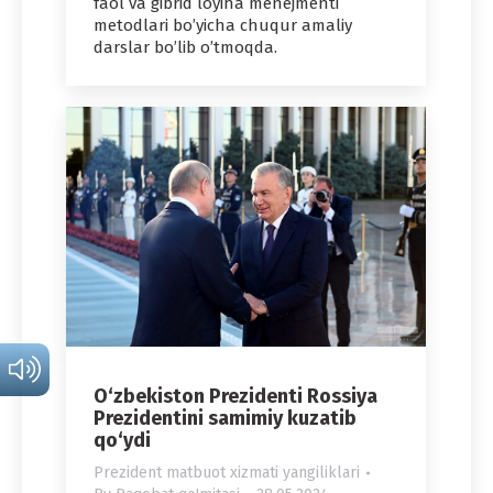
faol va gibrid loyiha menejmenti
metodlari bo’yicha chuqur amaliy
darslar bo’lib o’tmoqda.
O‘zbekiston Prezidenti Rossiya
Prezidentini samimiy kuzatib
qo‘ydi
Prezident matbuot xizmati yangiliklari