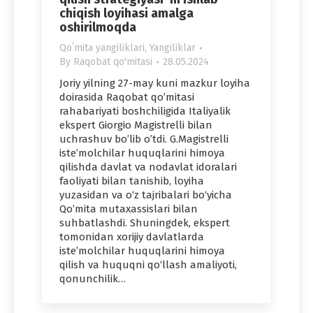
chiqish loyihasi amalga
oshirilmoqda
Qoʻmita yangiliklari
,
Yangiliklar
By
Raqobat qo'mitasi
28.05.2024
Joriy yilning 27-may kuni mazkur loyiha
doirasida Raqobat qo’mitasi
rahabariyati boshchiligida Italiyalik
ekspert Giorgio Magistrelli bilan
uchrashuv bo’lib o’tdi. G.Magistrelli
iste’molchilar huquqlarini himoya
qilishda davlat va nodavlat idoralari
faoliyati bilan tanishib, loyiha
yuzasidan va o‘z tajribalari bo‘yicha
Qo’mita mutaxassislari bilan
suhbatlashdi. Shuningdek, ekspert
tomonidan xorijiy davlatlarda
iste’molchilar huquqlarini himoya
qilish va huquqni qo‘llash amaliyoti,
qonunchilik…