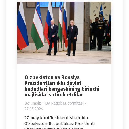
O‘zbekiston va Rossiya
Prezidentlari ikki davlat
hududlari kengashining birinchi
majlisida ishtirok etdilar
Bo'limsiz
By
Raqobat qo'mitasi
27.05.2024
27-may kuni Toshkent shahrida
O‘zbekiston Respublikasi Prezidenti