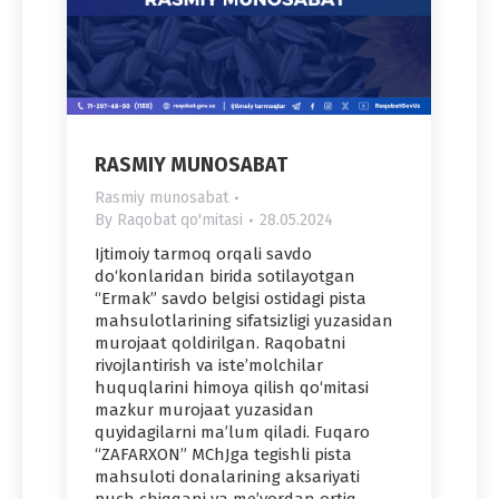
RASMIY MUNOSABAT
Rasmiy munosabat
By
Raqobat qo'mitasi
28.05.2024
Ijtimoiy tarmoq orqali savdo
do‘konlaridan birida sotilayotgan
“Ermak” savdo belgisi ostidagi pista
mahsulotlarining sifatsizligi yuzasidan
murojaat qoldirilgan. Raqobatni
rivojlantirish va iste’molchilar
huquqlarini himoya qilish qo‘mitasi
mazkur murojaat yuzasidan
quyidagilarni ma’lum qiladi. Fuqaro
“ZAFARXON” MChJga tegishli pista
mahsuloti donalarining aksariyati