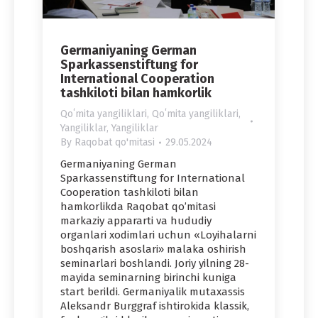
Germaniyaning German
Sparkassenstiftung for
International Cooperation
tashkiloti bilan hamkorlik
Qoʻmita yangiliklari
,
Qoʻmita yangiliklari
,
Yangiliklar
,
Yangiliklar
By
Raqobat qo'mitasi
29.05.2024
Germaniyaning German
Sparkassenstiftung for International
Cooperation tashkiloti bilan
hamkorlikda Raqobat qo’mitasi
markaziy appararti va hududiy
organlari xodimlari uchun «Loyihalarni
boshqarish asoslari» malaka oshirish
seminarlari boshlandi. Joriy yilning 28-
mayida seminarning birinchi kuniga
start berildi. Germaniyalik mutaxassis
Aleksandr Burggraf ishtirokida klassik,