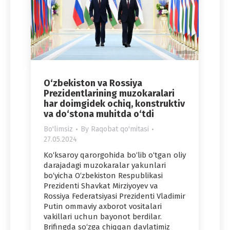
O‘zbekiston va Rossiya
Prezidentlarining muzokaralari
har doimgidek ochiq, konstruktiv
va do‘stona muhitda o‘tdi
Bo'limsiz
By
Raqobat qo'mitasi
27.05.2024
Ko‘ksaroy qarorgohida bo‘lib o‘tgan oliy
darajadagi muzokaralar yakunlari
bo‘yicha O‘zbekiston Respublikasi
Prezidenti Shavkat Mirziyoyev va
Rossiya Federatsiyasi Prezidenti Vladimir
Putin ommaviy axborot vositalari
vakillari uchun bayonot berdilar.
Brifingda so‘zga chiqqan davlatimiz