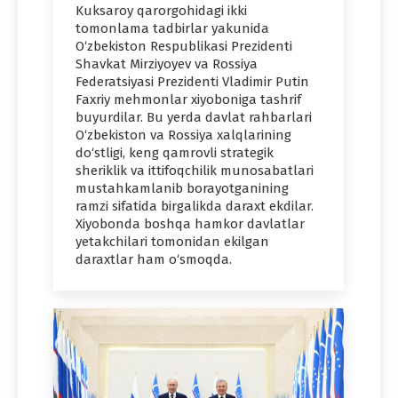
Kuksaroy qarorgohidagi ikki
tomonlama tadbirlar yakunida
O‘zbekiston Respublikasi Prezidenti
Shavkat Mirziyoyev va Rossiya
Federatsiyasi Prezidenti Vladimir Putin
Faxriy mehmonlar xiyoboniga tashrif
buyurdilar. Bu yerda davlat rahbarlari
O‘zbekiston va Rossiya xalqlarining
do‘stligi, keng qamrovli strategik
sheriklik va ittifoqchilik munosabatlari
mustahkamlanib borayotganining
ramzi sifatida birgalikda daraxt ekdilar.
Xiyobonda boshqa hamkor davlatlar
yetakchilari tomonidan ekilgan
daraxtlar ham o‘smoqda.