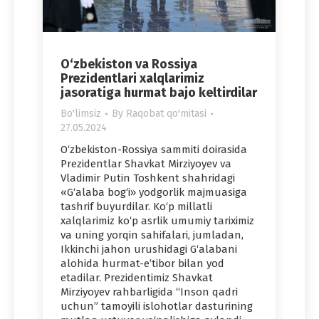
O‘zbekiston va Rossiya
Prezidentlari xalqlarimiz
jasoratiga hurmat bajo keltirdilar
Bo'limsiz
By
Raqobat qo'mitasi
27.05.2024
O‘zbekiston-Rossiya sammiti doirasida
Prezidentlar Shavkat Mirziyoyev va
Vladimir Putin Toshkent shahridagi
«G‘alaba bog‘i» yodgorlik majmuasiga
tashrif buyurdilar. Ko‘p millatli
xalqlarimiz ko‘p asrlik umumiy tariximiz
va uning yorqin sahifalari, jumladan,
Ikkinchi jahon urushidagi G‘alabani
alohida hurmat-e’tibor bilan yod
etadilar. Prezidentimiz Shavkat
Mirziyoyev rahbarligida “Inson qadri
uchun” tamoyili islohotlar dasturining