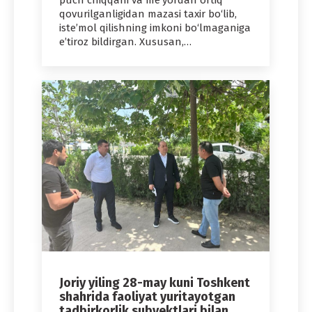
puch chiqqani va me’yordan ortiq
qovurilganligidan mazasi taxir bo‘lib,
iste’mol qilishning imkoni bo‘lmaganiga
e’tiroz bildirgan. Xususan,…
Joriy yiling 28-may kuni Toshkent
shahrida faoliyat yuritayotgan
tadbirkorlik subyektlari bilan