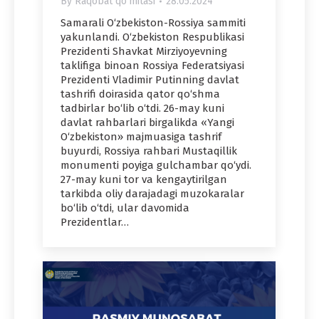
By
Raqobat qo'mitasi
28.05.2024
Samarali O‘zbekiston-Rossiya sammiti
yakunlandi. O‘zbekiston Respublikasi
Prezidenti Shavkat Mirziyoyevning
taklifiga binoan Rossiya Federatsiyasi
Prezidenti Vladimir Putinning davlat
tashrifi doirasida qator qo‘shma
tadbirlar bo‘lib o‘tdi. 26-may kuni
davlat rahbarlari birgalikda «Yangi
O‘zbekiston» majmuasiga tashrif
buyurdi, Rossiya rahbari Mustaqillik
monumenti poyiga gulchambar qo‘ydi.
27-may kuni tor va kengaytirilgan
tarkibda oliy darajadagi muzokaralar
bo‘lib o‘tdi, ular davomida
Prezidentlar…