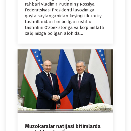
rahbari Vladimir Putinning Rossiya
Federatsiyasi Prezidenti lavozimiga
qayta saylanganidan keyingi ilk xorijiy
tashriflaridan biri bo‘lgan ushbu
tashrifini O‘zbekistonga va ko‘p millatli
xalqimizga bo‘lgan alohida…
Muzokaralar natijasi bitimlarda