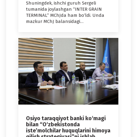
Shuningdek, ishchi guruh Sergeli
tumanida joylashgan “INTER GRAIN
TERMINAL” MChJda ham bo‘ldi. Unda
mazkur MChJ balansidagi…
Osiyo taraqqiyot banki ko‘magi
bilan “O‘zbekistonda
iste’molchilar huquqlarini himoya
qilish strategiyasi”ni ishlab