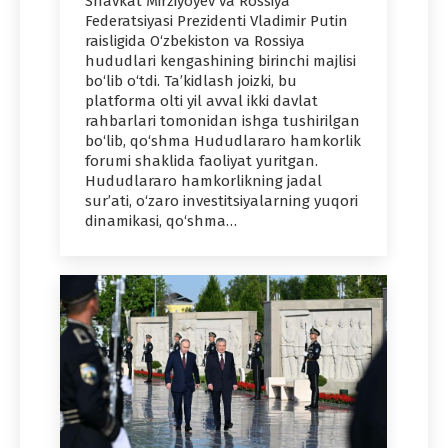
Shavkat Mirziyoyev va Rossiya
Federatsiyasi Prezidenti Vladimir Putin
raisligida O‘zbekiston va Rossiya
hududlari kengashining birinchi majlisi
bo‘lib o‘tdi. Ta’kidlash joizki, bu
platforma olti yil avval ikki davlat
rahbarlari tomonidan ishga tushirilgan
bo‘lib, qo‘shma Hududlararo hamkorlik
forumi shaklida faoliyat yuritgan.
Hududlararo hamkorlikning jadal
sur’ati, o‘zaro investitsiyalarning yuqori
dinamikasi, qo‘shma…