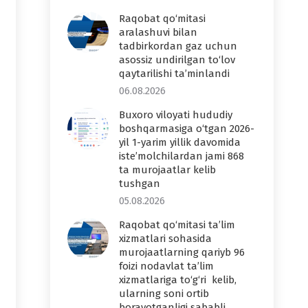
Raqobat qo‘mitasi
aralashuvi bilan
tadbirkordan gaz uchun
asossiz undirilgan to‘lov
qaytarilishi ta’minlandi
06.08.2026
Buxoro viloyati hududiy
boshqarmasiga o‘tgan 2026-
yil 1-yarim yillik davomida
iste’molchilardan jami 868
ta murojaatlar kelib
tushgan
05.08.2026
Raqobat qo‘mitasi ta’lim
xizmatlari sohasida
murojaatlarning qariyb 96
foizi nodavlat ta’lim
xizmatlariga to‘g‘ri kelib,
ularning soni ortib
borayotganligi sababli