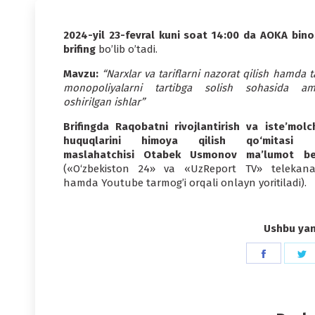
2024-yil 23-fevral kuni soat 14:00 da АOKА bino
brifing
boʼlib oʼtadi.
Mavzu:
“Narxlar va tariflarni nazorat qilish hamda t
monopoliyalarni tartibga solish sohasida am
oshirilgan ishlar”
Brifingda Raqobatni rivojlantirish va iste’molch
huquqlarini himoya qilish qo‘mitasi r
maslahatchisi Otabek Usmonov
ma’lumot be
(«O‘zbekiston 24» va «UzReport TV» telekanal
hamda Youtube tarmogʼi orqali onlayn yoritiladi).
Ushbu yang
Share
S
on
o
Faceboo
T