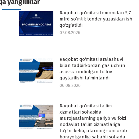
a yangiliklar
Raqobat qo‘mitasi tomonidan 5,7
-
mlrd so‘mlik tender yuzasidan ish
qo‘zg‘atildi
07.08.2026
Raqobat qo‘mitasi aralashuvi
-
bilan tadbirkordan gaz uchun
asossiz undirilgan to‘lov
qaytarilishi ta’minlandi
06.08.2026
Raqobat qo‘mitasi ta’lim
-
xizmatlari sohasida
murojaatlarning qariyb 96 foizi
nodavlat ta’lim xizmatlariga
to‘g‘ri kelib, ularning soni ortib
borayotganligi sababli sohada