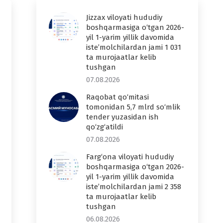
Jizzax viloyati hududiy
boshqarmasiga o‘tgan 2026-
yil 1-yarim yillik davomida
iste’molchilardan jami 1 031
ta murojaatlar kelib
tushgan
07.08.2026
Raqobat qo‘mitasi
tomonidan 5,7 mlrd so‘mlik
tender yuzasidan ish
qo‘zg‘atildi
07.08.2026
Farg‘ona viloyati hududiy
boshqarmasiga o‘tgan 2026-
yil 1-yarim yillik davomida
iste’molchilardan jami 2 358
ta murojaatlar kelib
tushgan
06.08.2026