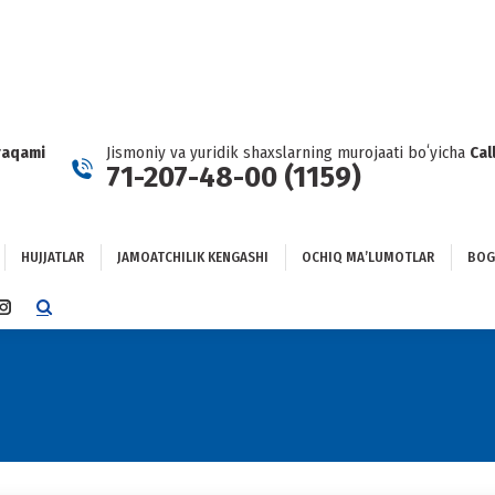
HUJJATLAR
JAMOATCHILIK KENGASHI
OCHIQ MAʼLUMOTLAR
GʻLANISH
raqami
Jismoniy va yuridik shaxslarning murojaati boʻyicha
Cal
71-207-48-00 (1159)
HUJJATLAR
JAMOATCHILIK KENGASHI
OCHIQ MAʼLUMOTLAR
BOG
TTER
INSTAGRAM
E
PAGE
NS
OPENS
IN
NEW
DOW
WINDOW