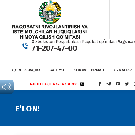
QOʻMITA HAQIDA
FAOLIYAT
AXBOROT XIZMATI
XIZMATLAR
BO
Oʻzbekiston Respublikasi Raqobat qoʻmitasi
Yagona 
71-207-47-00
QOʻMITA HAQIDA
FAOLIYAT
AXBOROT XIZMATI
XIZMATLAR
KARTEL HAQIDA XABAR BERING
FACEBOOK
TELEGRAM
YOUTUBE
TWI
PAGE
PAGE
PAGE
PAG
OPENS
OPENS
OPENS
OPE
IN
IN
IN
IN
E‘LON!
NEW
NEW
NEW
NEW
WINDOW
WINDOW
WINDOW
WIN