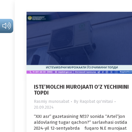
ISTE’MOLCHI MUROJAATI O‘Z YECHIMINI
TOPDI
Rasmiy munosabat
By
Raqobat qo'mitasi
20.09.2024
“XXI asr” gazetasining №37 sonida “Artel”jon
aldovlaring tugar qachon?” sarlavhasi ostida
2024-yil 12-sentyabrda fuqaro N.E murojaat