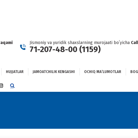
HUJJATLAR
JAMOATCHILIK KENGASHI
OCHIQ MAʼLUMOTLAR
GʻLANISH
raqami
Jismoniy va yuridik shaxslarning murojaati boʻyicha
Cal
71-207-48-00 (1159)
HUJJATLAR
JAMOATCHILIK KENGASHI
OCHIQ MAʼLUMOTLAR
BOG
TTER
INSTAGRAM
E
PAGE
NS
OPENS
IN
NEW
DOW
WINDOW