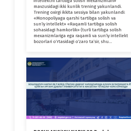
intellektni tartibga solish mexanizmlari»
mavzusidagi ikki kunlik trening yakunlandi.
Trening oxirgi ikkita sessiya bilan yakunlandi:
«Monopoliyaga qarshi tartibga solish va
sun’iy intellekt» «Raqamli tartibga solish
sohasidagi hamkorlik» (turli tartibga solish
mexanizmlariga ega raqamli va sun’iy intellekt
bozorlari o‘rtasidagi o‘zaro ta’sir, shu…