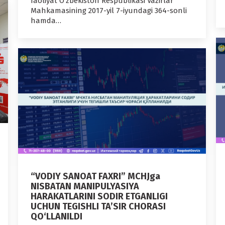
faoliyat O‘zbekiston Respublikasi Vazirlar
Mahkamasining 2017-yil 7-iyundagi 364-sonli
hamda…
“VODIY SANOAT FAXRI” MCHJga
NISBATAN MANIPULYASIYA
HARAKATLARINI SODIR ETGANLIGI
UCHUN TEGISHLI TA’SIR CHORASI
QO‘LLANILDI