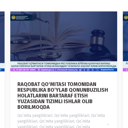
RAQOBAT QO‘MITASI TOMONIDAN
RESPUBLIKA BO‘YLAB QONUNBUZILISH
HOLATLARINI BARTARAF ETISH
YUZASIDAN TIZIMLI ISHLAR OLIB
BORILMOQDA
Qoʻmita yangiliklari
,
Qoʻmita yangiliklari
,
Qoʻmita
yangiliklari
,
Qoʻmita yangiliklari
,
Qoʻmita
yangiliklari
,
Qoʻmita yangiliklari
,
Qoʻmita