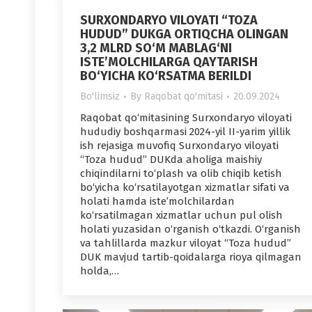
SURXONDARYO VILOYATI “TOZA
HUDUD” DUKGA ORTIQCHA OLINGAN
3,2 MLRD SO‘M MABLAG‘NI
ISTE’MOLCHILARGA QAYTARISH
BO‘YICHA KO‘RSATMA BERILDI
Bo'limsiz
By
Raqobat qo'mitasi
20.09.2024
Raqobat qo‘mitasining Surxondaryo viloyati
hududiy boshqarmasi 2024-yil II-yarim yillik
ish rejasiga muvofiq Surxondaryo viloyati
“Toza hudud” DUKda aholiga maishiy
chiqindilarni to‘plash va olib chiqib ketish
bo‘yicha ko‘rsatilayotgan xizmatlar sifati va
holati hamda iste’molchilardan
ko‘rsatilmagan xizmatlar uchun pul olish
holati yuzasidan o‘rganish o‘tkazdi. O‘rganish
va tahlillarda mazkur viloyat “Toza hudud”
DUK mavjud tartib-qoidalarga rioya qilmagan
holda,…