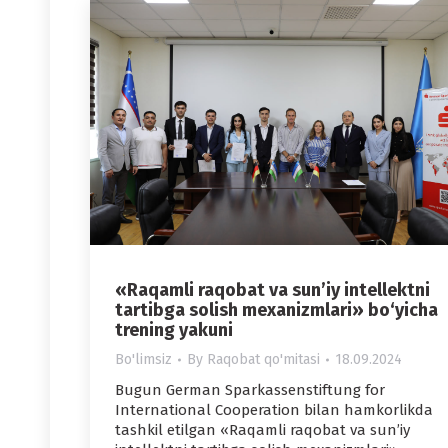
«Raqamli raqobat va sun’iy intellektni
tartibga solish mexanizmlari» bo‘yicha
trening yakuni
Bo'limsiz
By
Raqobat qo'mitasi
18.09.2024
Bugun German Sparkassenstiftung for
International Cooperation bilan hamkorlikda
tashkil etilgan «Raqamli raqobat va sun’iy