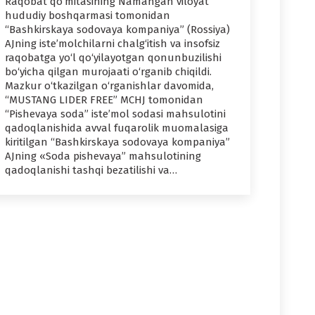
Raqobat qo‘mitasining Namangan viloyat
hududiy boshqarmasi tomonidan
“Bashkirskaya sodovaya kompaniya” (Rossiya)
AJning iste’molchilarni chalg‘itish va insofsiz
raqobatga yo‘l qo‘yilayotgan qonunbuzilishi
bo‘yicha qilgan murojaati o‘rganib chiqildi.
Mazkur o‘tkazilgan o‘rganishlar davomida,
“MUSTANG LIDER FREE” MCHJ tomonidan
“Pishevaya soda” iste’mol sodasi mahsulotini
qadoqlanishida avval fuqarolik muomalasiga
kiritilgan “Bashkirskaya sodovaya kompaniya”
AJning «Soda pishevaya” mahsulotining
qadoqlanishi tashqi bezatilishi va…