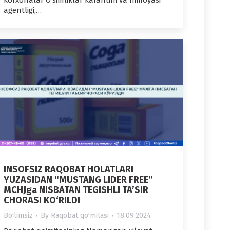
korxonalar O‘simliklar karantini va himoyasi
agentligi,…
INSOFSIZ RAQOBAT HOLATLARI
YUZASIDAN “MUSTANG LIDER FREE”
MCHJga NISBATAN TEGISHLI TA’SIR
CHORASI KO‘RILDI
Bo'limsiz
By
Raqobat qo'mitasi
18.09.2024