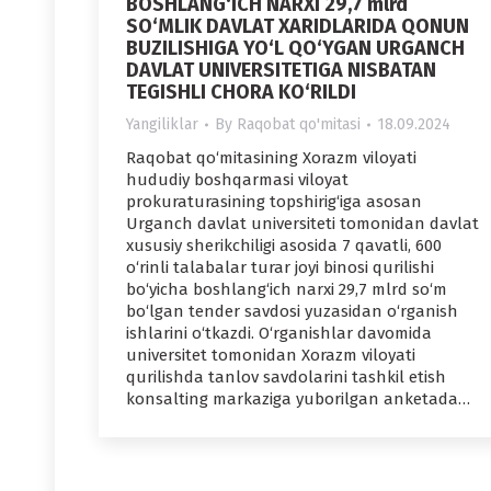
BOSHLANG‘ICH NARXI 29,7 mlrd
SO‘MLIK DAVLAT XARIDLARIDA QONUN
BUZILISHIGA YO‘L QO‘YGAN URGANCH
DAVLAT UNIVERSITETIGA NISBATAN
TEGISHLI CHORA KO‘RILDI
Yangiliklar
By
Raqobat qo'mitasi
18.09.2024
Raqobat qo‘mitasining Xorazm viloyati
hududiy boshqarmasi viloyat
prokuraturasining topshirig‘iga asosan
Urganch davlat universiteti tomonidan davlat
xususiy sherikchiligi asosida 7 qavatli, 600
o‘rinli talabalar turar joyi binosi qurilishi
bo‘yicha boshlang‘ich narxi 29,7 mlrd so‘m
bo‘lgan tender savdosi yuzasidan o‘rganish
ishlarini o‘tkazdi. O‘rganishlar davomida
universitet tomonidan Xorazm viloyati
qurilishda tanlov savdolarini tashkil etish
konsalting markaziga yuborilgan anketada…