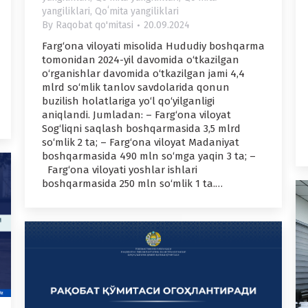
yangiliklari
,
Qoʻmita yangiliklari
By
Raqobat qo'mitasi
20.09.2024
Farg‘ona viloyati misolida Hududiy boshqarma
tomonidan 2024-yil davomida o‘tkazilgan
o‘rganishlar davomida o‘tkazilgan jami 4,4
mlrd so‘mlik tanlov savdolarida qonun
buzilish holatlariga yo‘l qo‘yilganligi
aniqlandi. Jumladan: – Farg‘ona viloyat
Sog‘liqni saqlash boshqarmasida 3,5 mlrd
so‘mlik 2 ta; – Farg‘ona viloyat Madaniyat
boshqarmasida 490 mln so‘mga yaqin 3 ta; –
Farg‘ona viloyati yoshlar ishlari
boshqarmasida 250 mln so‘mlik 1 ta.…