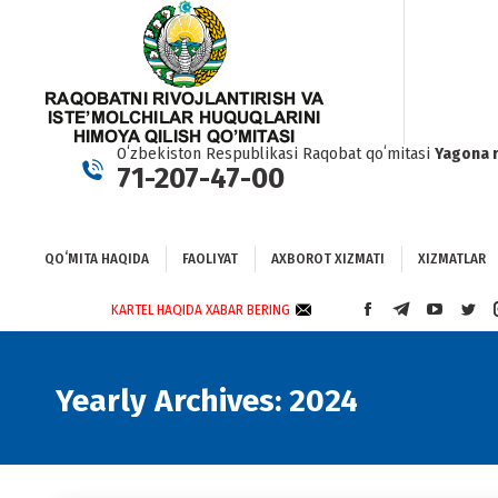
QOʻMITA HAQIDA
FAOLIYAT
AXBOROT XIZMATI
XIZMATLAR
BO
Oʻzbekiston Respublikasi Raqobat qoʻmitasi
Yagona 
71-207-47-00
QOʻMITA HAQIDA
FAOLIYAT
AXBOROT XIZMATI
XIZMATLAR
KARTEL HAQIDA XABAR BERING
FACEBOOK
TELEGRAM
YOUTUBE
TWI
PAGE
PAGE
PAGE
PAG
OPENS
OPENS
OPENS
OPE
IN
IN
IN
IN
Yearly Archives:
2024
NEW
NEW
NEW
NEW
WINDOW
WINDOW
WINDOW
WIN