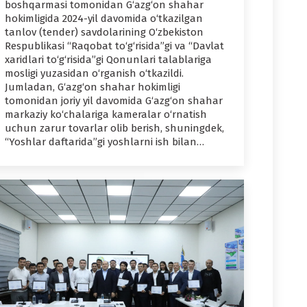
boshqarmasi tomonidan G‘azg‘on shahar
hokimligida 2024-yil davomida o‘tkazilgan
tanlov (tender) savdolarining O‘zbekiston
Respublikasi “Raqobat to‘g‘risida”gi va “Davlat
xaridlari to‘g‘risida”gi Qonunlari talablariga
mosligi yuzasidan o‘rganish o‘tkazildi.
Jumladan, G‘azg‘on shahar hokimligi
tomonidan joriy yil davomida G‘azg‘on shahar
markaziy ko‘chalariga kameralar o‘rnatish
uchun zarur tovarlar olib berish, shuningdek,
“Yoshlar daftarida”gi yoshlarni ish bilan…