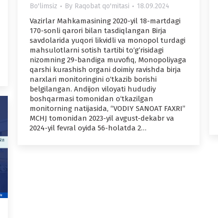
Bo'limsiz
By
Raqobat qo'mitasi
18.09.2024
Vazirlar Mahkamasining 2020-yil 18-martdagi
170-sonli qarori bilan tasdiqlangan Birja
savdolarida yuqori likvidli va monopol turdagi
mahsulotlarni sotish tartibi to‘g‘risidagi
nizomning 29-bandiga muvofiq, Monopoliyaga
qarshi kurashish organi doimiy ravishda birja
narxlari monitoringini o‘tkazib borishi
belgilangan. Andijon viloyati hududiy
boshqarmasi tomonidan o‘tkazilgan
monitorning natijasida, “VODIY SANOAT FAXRI”
MCHJ tomonidan 2023-yil avgust-dekabr va
2024-yil fevral oyida 56-holatda 2…