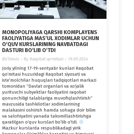
MONOPOLIYAGA QARSHI KOMPLAYENS
FAOLIYATIGA MAS’UL XODIMLAR UCHUN
O‘QUV KURSLARINING NAVBATDAGI
DASTURI BO‘LIB O‘TDI
Bo'limsiz
By
Raqobat qo'mitasi
19.09.2024
Joriy yilning 17-19-sentyabr kunlari Raqobat
qo‘mitasi huzuridagi Raqobat siyosati va
iste’molchilar huquqlari tadqiqotlari markazi
tomonidan “Davlat organlari va xo‘jalik
yurituvchi subyektlar faoliyatini raqobat
qonunchiligi talablariga muvofiqlashtirish”
mavzusida tashkilotlar xodimlarining
malakasini oshirish hamda sohaga doir bilim
va salohiyatini yanada takomillashtirishga
qaratilgan o‘quv kurslari bo‘lib o‘tdi.
Mazkur kurslarda respublikadagi yirik