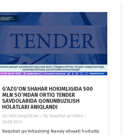
G‘AZG‘ON SHAHAR HOKIMLIGIDA 500
MLN SO‘MDAN ORTIQ TENDER
SAVDOLARIDA QONUNBUZILISH
HOLATLARI ANIQLANDI
Qoʻmita yangiliklari
By
Raqobat qo'mitasi
20.09.2024
Raqobat qo‘mitasining Navoiy viloyati hududiy