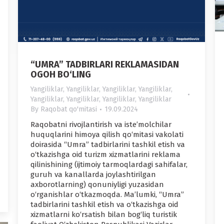
“UMRA” TADBIRLARI REKLAMASIDAN
OGOH BO‘LING
Yangiliklar
,
Yangiliklar
,
Yangiliklar
,
Yangiliklar
,
Yangiliklar
,
Yangiliklar
,
Yangiliklar
,
Yangiliklar
By
Raqobat qo'mitasi
19.09.2024
Raqobatni rivojlantirish va iste’molchilar
huquqlarini himoya qilish qo‘mitasi vakolati
doirasida “Umra” tadbirlarini tashkil etish va
o‘tkazishga oid turizm xizmatlarini reklama
qilinishining (ijtimoiy tarmoqlardagi sahifalar,
guruh va kanallarda joylashtirilgan
axborotlarning) qonuniyligi yuzasidan
o‘rganishlar o‘tkazmoqda. Ma’lumki, “Umra”
tadbirlarini tashkil etish va o‘tkazishga oid
xizmatlarni ko‘rsatish bilan bog‘liq turistik