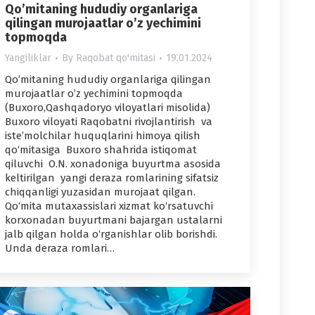
Qo’mitaning hududiy organlariga
qilingan murojaatlar o’z yechimini
topmoqda
Yangiliklar
By
Raqobat qo'mitasi
19.01.2024
Qo’mitaning hududiy organlariga qilingan
murojaatlar o’z yechimini topmoqda
(Buxoro,Qashqadoryo viloyatlari misolida)
Buxoro viloyati Raqobatni rivojlantirish va
iste’molchilar huquqlarini himoya qilish
qo‘mitasiga Buxoro shahrida istiqomat
qiluvchi O.N. xonadoniga buyurtma asosida
keltirilgan yangi deraza romlarining sifatsiz
chiqqanligi yuzasidan murojaat qilgan.
Qo‘mita mutaxassislari xizmat ko‘rsatuvchi
korxonadan buyurtmani bajargan ustalarni
jalb qilgan holda o‘rganishlar olib borishdi.
Unda deraza romlari…