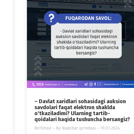
– Davlat xaridlari sohasidagi auksion
savdolari faqat elektron shaklda
o‘tkaziladimi? Ularning tartib-
qoidalari haqida tushuncha bersangiz?
Bo'limsiz
By
Raqobat qo'mitasi
19.01.2024