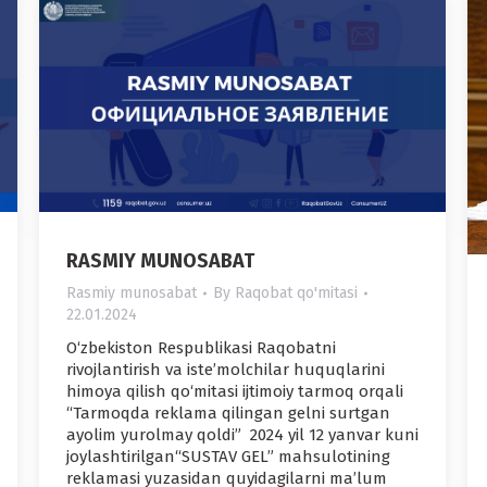
RASMIY MUNOSABAT
Rasmiy munosabat
By
Raqobat qo'mitasi
22.01.2024
O‘zbekiston Respublikasi Raqobatni
rivojlantirish va iste’molchilar huquqlarini
himoya qilish qo‘mitasi ijtimoiy tarmoq orqali
“Tarmoqda reklama qilingan gelni surtgan
ayolim yurolmay qoldi” 2024 yil 12 yanvar kuni
joylashtirilgan“SUSTAV GEL” mahsulotining
reklamasi yuzasidan quyidagilarni ma’lum