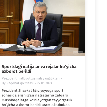
Sportdagi natijalar va rejalar bo‘yicha
axborot berildi
Prezident matbuot xizmati yangiliklari
By
Raqobat qo'mitasi
22.01.2024
Prezident Shavkat Mirziyoyevga sport
sohasida erishilgan natijalar va xalqaro
musobaqalarga ko‘rilayotgan tayyorgarlik
bo‘yicha axborot berildi. Mamlakatimizda