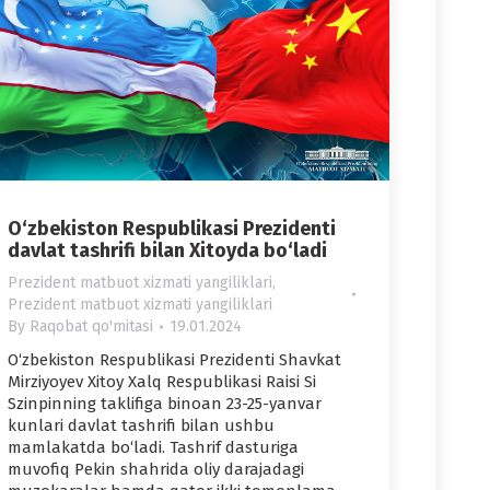
O‘zbekiston Respublikasi Prezidenti
davlat tashrifi bilan Xitoyda bo‘ladi
Prezident matbuot xizmati yangiliklari
,
Prezident matbuot xizmati yangiliklari
By
Raqobat qo'mitasi
19.01.2024
O‘zbekiston Respublikasi Prezidenti Shavkat
Mirziyoyev Xitoy Xalq Respublikasi Raisi Si
Szinpinning taklifiga binoan 23-25-yanvar
kunlari davlat tashrifi bilan ushbu
mamlakatda bo‘ladi. Tashrif dasturiga
muvofiq Pekin shahrida oliy darajadagi