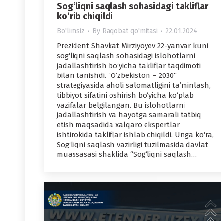
Sog‘liqni saqlash sohasidagi takliflar
ko‘rib chiqildi
Bo'limsiz
By
Raqobat qo'mitasi
22.01.2024
Prezident Shavkat Mirziyoyev 22-yanvar kuni
sog‘liqni saqlash sohasidagi islohotlarni
jadallashtirish bo‘yicha takliflar taqdimoti
bilan tanishdi. “O‘zbekiston – 2030”
strategiyasida aholi salomatligini ta’minlash,
tibbiyot sifatini oshirish bo‘yicha ko‘plab
vazifalar belgilangan. Bu islohotlarni
jadallashtirish va hayotga samarali tatbiq
etish maqsadida xalqaro ekspertlar
ishtirokida takliflar ishlab chiqildi. Unga ko‘ra,
Sog‘liqni saqlash vazirligi tuzilmasida davlat
muassasasi shaklida “Sog‘liqni saqlash…