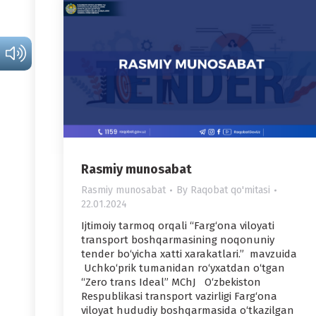
Rasmiy munosabat
Rasmiy munosabat
By
Raqobat qo'mitasi
22.01.2024
Ijtimoiy tarmoq orqali “Farg‘ona viloyati
transport boshqarmasining noqonuniy
tender bo‘yicha xatti xarakatlari.” mavzuida
Uchko‘prik tumanidan ro‘yxatdan o‘tgan
“Zero trans Ideal” MChJ O‘zbekiston
Respublikasi transport vazirligi Farg‘ona
viloyat hududiy boshqarmasida o‘tkazilgan