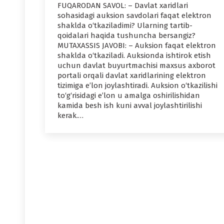
FUQARODAN SAVOL: – Davlat xaridlari
sohasidagi auksion savdolari faqat elektron
shaklda o‘tkaziladimi? Ularning tartib-
qoidalari haqida tushuncha bersangiz?
MUTAXASSIS JAVOBI: – Auksion faqat elektron
shaklda o‘tkaziladi. Auksionda ishtirok etish
uchun davlat buyurtmachisi maxsus axborot
portali orqali davlat xaridlarining elektron
tizimiga e’lon joylashtiradi. Auksion o‘tkazilishi
to‘g‘risidagi e’lon u amalga oshirilishidan
kamida besh ish kuni avval joylashtirilishi
kerak.…