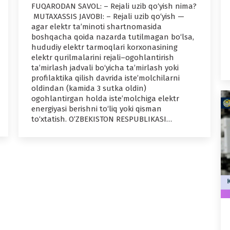
FUQARODAN SAVOL: – Rejali uzib qo‘yish nima?
MUTAXASSIS JAVOBI: – Rejali uzib qo‘yish —
agar elektr ta’minoti shartnomasida
boshqacha qoida nazarda tutilmagan bo‘lsa,
hududiy elektr tarmoqlari korxonasining
elektr qurilmalarini rejali–ogohlantirish
ta’mirlash jadvali bo‘yicha ta’mirlash yoki
profilaktika qilish davrida iste’molchilarni
oldindan (kamida 3 sutka oldin)
ogohlantirgan holda iste’molchiga elektr
energiyasi berishni to‘liq yoki qisman
to‘xtatish. O‘ZBEKISTON RESPUBLIKASI…