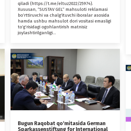
qiladi (https://t.me/eltuz2022/25974).
Xususan, “SUSTAV GEL” mahsuloti reklamasi
bo‘rttiruvchi va chalg‘ituvchi iboralar asosida
hamda ushbu mahsulot dori vositasi emasligi
to‘g‘risidagi ogohlantirish matnisiz
joylashtirilganligi…
Bugun Raqobat qo‘mitasida German
Sparkassenstiftung for International