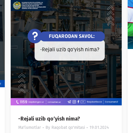
-Rejali uzib qo‘yish nima?
Ma'lumotlar
By
Raqobat qo'mitasi
19.01.2024