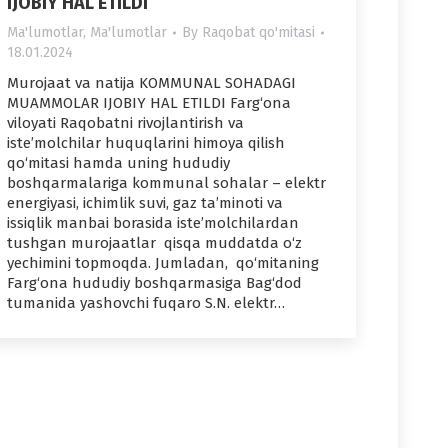
IJOBIY HAL ETILDI
Ma'lumotlar
,
Ma'lumotlar
By
Raqobat qo'mitasi
18.01.2024
Murojaat va natija KOMMUNAL SOHADAGI
MUAMMOLAR IJOBIY HAL ETILDI Farg‘ona
viloyati Raqobatni rivojlantirish va
iste’molchilar huquqlarini himoya qilish
qo‘mitasi hamda uning hududiy
boshqarmalariga kommunal sohalar – elektr
energiyasi, ichimlik suvi, gaz ta’minoti va
issiqlik manbai borasida iste’molchilardan
tushgan murojaatlar qisqa muddatda o‘z
yechimini topmoqda. Jumladan, qo‘mitaning
Farg‘ona hududiy boshqarmasiga Bag‘dod
tumanida yashovchi fuqaro S.N. elektr…