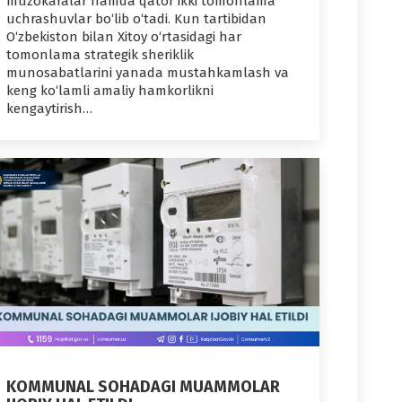
muzokaralar hamda qator ikki tomonlama
uchrashuvlar bo‘lib o‘tadi. Kun tartibidan
O‘zbekiston bilan Xitoy o‘rtasidagi har
tomonlama strategik sheriklik
munosabatlarini yanada mustahkamlash va
keng ko‘lamli amaliy hamkorlikni
kengaytirish…
KOMMUNAL SOHADAGI MUAMMOLAR