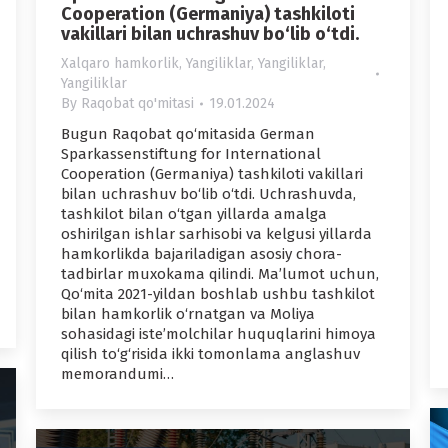
Cooperation (Germaniya) tashkiloti
vakillari bilan uchrashuv bo‘lib o‘tdi.
Xalqaro hamkorlik
,
Yangiliklar
,
Yangiliklar
,
Yangiliklar
By
Raqobat qo'mitasi
19.01.2024
Bugun Raqobat qo‘mitasida German
Sparkassenstiftung for International
Cooperation (Germaniya) tashkiloti vakillari
bilan uchrashuv bo‘lib o‘tdi. Uchrashuvda,
tashkilot bilan o‘tgan yillarda amalga
oshirilgan ishlar sarhisobi va kelgusi yillarda
hamkorlikda bajariladigan asosiy chora-
tadbirlar muxokama qilindi. Maʼlumot uchun,
Qo‘mita 2021-yildan boshlab ushbu tashkilot
bilan hamkorlik o‘rnatgan va Moliya
sohasidagi isteʼmolchilar huquqlarini himoya
qilish to‘g‘risida ikki tomonlama anglashuv
memorandumi…