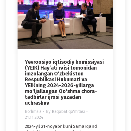
Yevroosiyo iqtisodiy komissiyasi
(YEIK) Hay’ati raisi tomonidan
imzolangan O‘zbekiston
Respublikasi Hukumati va
YEIKning 2024-2026-yillarga
mo‘ljallangan Qo‘shma chora-
tadbirlar ijrosi yuzadan
uchrashuv
Bo'limsiz
By
Raqobat qo'mitasi
21.11.2024
2024-yil 21-noyabr kuni Samarqand