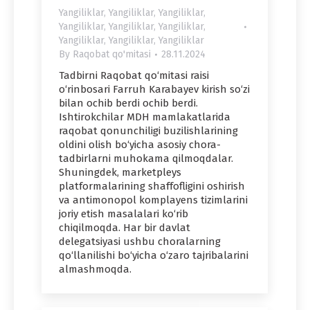
Yangiliklar
,
Yangiliklar
,
Yangiliklar
,
Yangiliklar
,
Yangiliklar
,
Yangiliklar
,
Yangiliklar
,
Yangiliklar
,
Yangiliklar
By
Raqobat qo'mitasi
28.11.2024
Tadbirni Raqobat qo‘mitasi raisi
o‘rinbosari Farruh Karabayev kirish so‘zi
bilan ochib berdi ochib berdi.
Ishtirokchilar MDH mamlakatlarida
raqobat qonunchiligi buzilishlarining
oldini olish bo‘yicha asosiy chora-
tadbirlarni muhokama qilmoqdalar.
Shuningdek, marketpleys
platformalarining shaffofligini oshirish
va antimonopol komplayens tizimlarini
joriy etish masalalari ko‘rib
chiqilmoqda. Har bir davlat
delegatsiyasi ushbu choralarning
qo‘llanilishi bo‘yicha o‘zaro tajribalarini
almashmoqda.