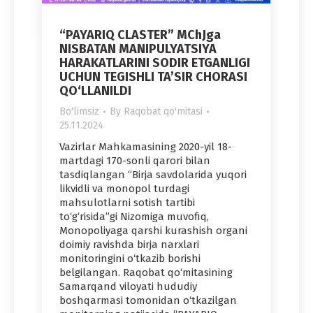
“PAYARIQ CLASTER” MChJga
NISBATAN MANIPULYATSIYA
HARAKATLARINI SODIR ETGANLIGI
UCHUN TEGISHLI TA’SIR CHORASI
QO‘LLANILDI
Bo'limsiz
By
Raqobat qo'mitasi
25.11.2024
Vazirlar Mahkamasining 2020-yil 18-
martdagi 170-sonli qarori bilan
tasdiqlangan “Birja savdolarida yuqori
likvidli va monopol turdagi
mahsulotlarni sotish tartibi
to‘g‘risida”gi Nizomiga muvofiq,
Monopoliyaga qarshi kurashish organi
doimiy ravishda birja narxlari
monitoringini o‘tkazib borishi
belgilangan. Raqobat qo‘mitasining
Samarqand viloyati hududiy
boshqarmasi tomonidan o‘tkazilgan