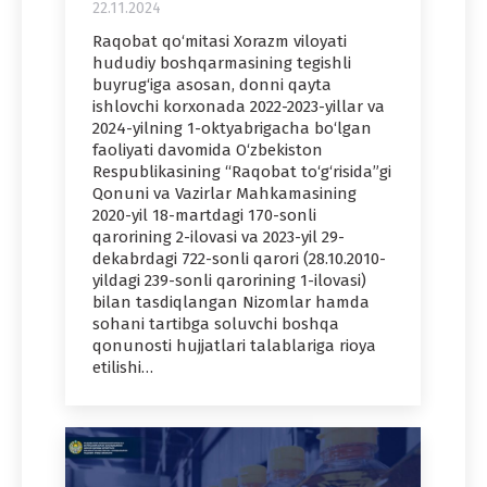
22.11.2024
Raqobat qo‘mitasi Xorazm viloyati
hududiy boshqarmasining tegishli
buyrug‘iga asosan, donni qayta
ishlovchi korxonada 2022-2023-yillar va
2024-yilning 1-oktyabrigacha bo‘lgan
faoliyati davomida O‘zbekiston
Respublikasining “Raqobat to‘g‘risida”gi
Qonuni va Vazirlar Mahkamasining
2020-yil 18-martdagi 170-sonli
qarorining 2-ilovasi va 2023-yil 29-
dekabrdagi 722-sonli qarori (28.10.2010-
yildagi 239-sonli qarorining 1-ilovasi)
bilan tasdiqlangan Nizomlar hamda
sohani tartibga soluvchi boshqa
qonunosti hujjatlari talablariga rioya
etilishi…