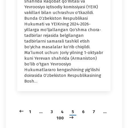
shahrida Raqobat qo‘mitasi va
Yevroosiyo iqtisodiy komissiyasi (YEIK)
vakillari bilan uchrashuv o‘tkazildi.
Bunda O‘zbekiston Respublikasi
Hukumati va YEIKning 2024-2026-
yillarga mo‘ljallangan Qo‘shma chora-
tadbirlar rejasida belgilangan
tadbirlarni samarali tashkil etish
bo‘yicha masalalar ko‘rib chiqildi.
Ma’lumot uchun: Joriy yilning 1-oktyabr
kuni Yerevan shahrida (Armaniston)
bo‘lib o‘tgan Yevroosiyo
Hukumatlararo kengashining yig‘ilishi
doirasida O‘zbekiston Respublikasining
Bosh…
1
…
3
4
5
6
7
…
100