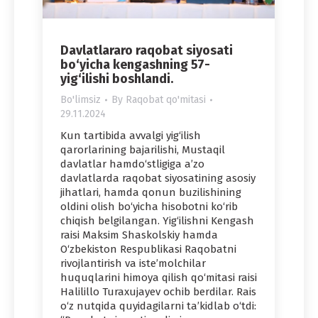
Davlatlararo raqobat siyosati
bo‘yicha kengashning 57-
yig‘ilishi boshlandi.
Bo'limsiz
By
Raqobat qo'mitasi
29.11.2024
Kun tartibida avvalgi yig‘ilish
qarorlarining bajarilishi, Mustaqil
davlatlar hamdo‘stligiga a’zo
davlatlarda raqobat siyosatining asosiy
jihatlari, hamda qonun buzilishining
oldini olish bo‘yicha hisobotni ko‘rib
chiqish belgilangan. Yig‘ilishni Kengash
raisi Maksim Shaskolskiy hamda
O‘zbekiston Respublikasi Raqobatni
rivojlantirish va iste’molchilar
huquqlarini himoya qilish qo‘mitasi raisi
Halilillo Turaxujayev ochib berdilar. Rais
o‘z nutqida quyidagilarni ta’kidlab o‘tdi: