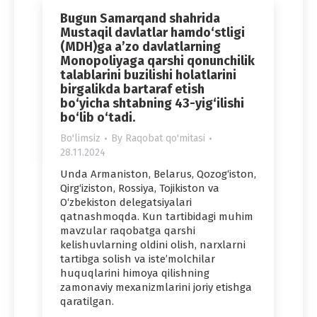
Bugun Samarqand shahrida
Mustaqil davlatlar hamdo‘stligi
(MDH)ga a’zo davlatlarning
Monopoliyaga qarshi qonunchilik
talablarini buzilishi holatlarini
birgalikda bartaraf etish
bo‘yicha shtabning 43-yig‘ilishi
bo‘lib o‘tadi.
Bo'limsiz
By
Raqobat qo'mitasi
28.11.2024
Unda Armaniston, Belarus, Qozog‘iston,
Qirg‘iziston, Rossiya, Tojikiston va
O‘zbekiston delegatsiyalari
qatnashmoqda. Kun tartibidagi muhim
mavzular raqobatga qarshi
kelishuvlarning oldini olish, narxlarni
tartibga solish va iste’molchilar
huquqlarini himoya qilishning
zamonaviy mexanizmlarini joriy etishga
qaratilgan.