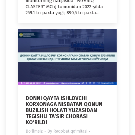
monitorning natijasida “PAYARIQ
CLASTER” MChJ tomonidan 2022-yilda
259.1 tn paxta yog‘i, 890,5 tn paxta…
DONNI QAYTA ISHLOVCHI
KORXONAGA NISBATAN QONUN
BUZILISH HOLATI YUZASIDAN
TEGISHLI TA’SIR CHORASI
KO‘RILDI
Bo'limsiz
By
Raqobat qo'mitasi