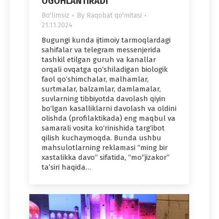
OGOHLANTIRADI
Bo'limsiz
By
Raqobat qo'mitasi
21.11.2024
Bugungi kunda ijtimoiy tarmoqlardagi
sahifalar va telegram messenjerida
tashkil etilgan guruh va kanallar
orqali ovqatga qo‘shiladigan biologik
faol qo‘shimchalar, malhamlar,
surtmalar, balzamlar, damlamalar,
suvlarning tibbiyotda davolash qiyin
bo‘lgan kasalliklarni davolash va oldini
olishda (profilaktikada) eng maqbul va
samarali vosita ko‘rinishida targ‘ibot
qilish kuchaymoqda. Bunda ushbu
mahsulotlarning reklamasi “ming bir
xastalikka davo” sifatida, “mo‘’jizakor”
ta’siri haqida…