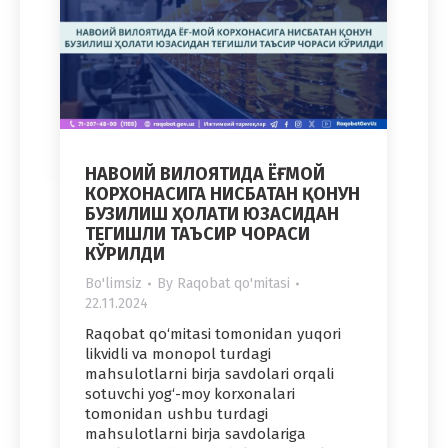
НАВОИЙ ВИЛОЯТИДА ЁҒ-МОЙ
КОРХОНАСИГА НИСБАТАН ҚОНУН
БУЗИЛИШ ҲОЛАТИ ЮЗАСИДАН
ТЕГИШЛИ ТАЪСИР ЧОРАСИ
КЎРИЛДИ
Bo'limsiz
By
Raqobat qo'mitasi
22.11.2024
Raqobat qo‘mitasi tomonidan yuqori
likvidli va monopol turdagi
mahsulotlarni birja savdolari orqali
sotuvchi yog‘-moy korxonalari
tomonidan ushbu turdagi
mahsulotlarni birja savdolariga