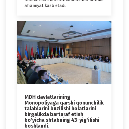
ahamiyat kasb etadi.
MDH davlatlarining
Monopoliyaga qarshi qonunchilik
talablarini buzilishi holatlarini
birgalikda bartaraf etish
bo‘yicha shtabning 43-yig‘ilishi
boshlandi.