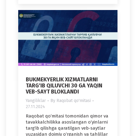
BUKMEKYERLIK XIZMATLARNI
TARG‘IB QILUVCHI 30 GA YAQIN
VEB-SAYT BLOKLANDI
Yangiliklar
By
Raqobat qo'mitasi
27.11.2024
Raqobat qo‘mitasi tomonidan qimor va
tavakkalchilikka asoslangan o‘yinlarni
targ‘ib qilishga qaratilgan veb-saytlar
yuzasidan doimiy o‘rganish va tahlillar