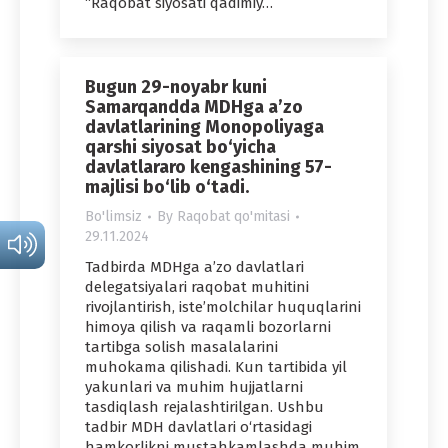
“Raqobat siyosati qadimiy…
Bugun 29-noyabr kuni
Samarqandda MDHga a’zo
davlatlarining Monopoliyaga
qarshi siyosat bo‘yicha
davlatlararo kengashining 57-
majlisi bo‘lib o‘tadi.
Bo'limsiz
By
Raqobat qo'mitasi
29.11.2024
Tadbirda MDHga a’zo davlatlari
delegatsiyalari raqobat muhitini
rivojlantirish, iste’molchilar huquqlarini
himoya qilish va raqamli bozorlarni
tartibga solish masalalarini
muhokama qilishadi. Kun tartibida yil
yakunlari va muhim hujjatlarni
tasdiqlash rejalashtirilgan. Ushbu
tadbir MDH davlatlari o‘rtasidagi
hamkorlikni mustahkamlashda muhim