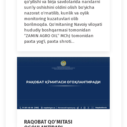
qo‘yilishi va birja savdolarida narxlarni
sun’iy oshishini oldini olish bo‘yicha
nazorat o‘rnatilib, kunlik va oylik
monitoring kuzatuvlari olib
borilmoqda. Qo‘mitaning Navoiy viloyati
hududiy boshqarmasi tomonidan
“ZAMIN AGRO OIL” MChJ tomonidan
paxta yog‘i, paxta shroti…
RAQOBAT QO‘MITASI