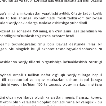
kasb-hunarlar va tadbirkorlikka jalb etish masalalari muhokama
‘shimcha imkoniyatlar yaratilishi aytildi. Oilaviy tadbirkorlik
da 40 foizi shunga yo‘naltiriladi. “Yosh tadbirkor” tanlovlari
galari xorijiy davlatlarga malaka oshirishga yuboriladi.
zmatlar sohasida 150 ming, ish o‘rinlarini legallashitirish va
 bandligini ta’minlash to‘g‘risida axborot berdi.
qamli texnologiyalar. Shu bois Davlat dasturida “Har bir
ngan. Shuningdek, bu yil axborot texnologiyalari sohasida 70
kasblar va xorijiy tillarni o‘rganishiga ko‘maklashish zarurligi
.
yihasi orqali 1 million nafar o‘g‘il-qiz xorijiy tillarga bepul
t tili repetitorlari va o‘quv markazlari uchun bepul ijaraga
htirishi yuqori bo‘lgan 100 ta xususiy o‘quv markazining ijara
tini olgan yoshlarga o‘qish xarajatlari, nemis, fransuz, koreys,
ifikatini olish xarajatlari qoplab beriladi. Yana bir yangilik – bu