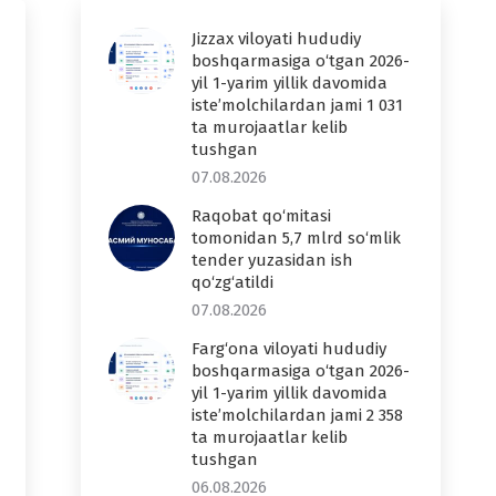
Jizzax viloyati hududiy
boshqarmasiga o‘tgan 2026-
yil 1-yarim yillik davomida
iste’molchilardan jami 1 031
ta murojaatlar kelib
tushgan
07.08.2026
Raqobat qo‘mitasi
tomonidan 5,7 mlrd so‘mlik
tender yuzasidan ish
qo‘zg‘atildi
07.08.2026
Farg‘ona viloyati hududiy
boshqarmasiga o‘tgan 2026-
yil 1-yarim yillik davomida
iste’molchilardan jami 2 358
ta murojaatlar kelib
tushgan
06.08.2026