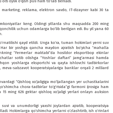
i olti oylik o‘qish puli ham to‘lab beriladi.
 marketing, reklama, elektron savdo, IT-dizayner kabi 30 ta
a imkoniyatlar keng. Oldingi yillarda shu maqsadda 200 ming
hqonchilik uchun odamlarga bo‘lib berilgan edi. Bu yil yana 60
n.
rnatilishi qayd etildi. Unga ko‘ra, tuman hokimlari yerni suv
i. Har bir yoshga qancha maydon ajratish bo‘yicha “mahalla
bankning “Fermerlar maktabi”da hosildor eksportbop ekinlar
 ko‘chatlar sotib olishga “Yoshlar daftari” jamg‘armasi hamda
ehqon yoshlarga eksportchi va qayta ishlovchi tadbirkorlar
i, meva-sabzavot kooperatsiyalariga banklar orqali 2 milliard
anvardagi “Qishloq xo‘jaligiga mo‘ljallangan yer uchastkalarini
 qo‘shimcha chora-tadbirlar to‘g‘risida”gi farmoni ijrosiga ham
 15 ming 626 gektar qishloq xo‘jaligi yerlari onlayn auksion
 suvi va unumdorligi yaxshi joylardan ajratib, kooperatsiya
adi. Hokimlarga qo‘shimcha yerlarni o‘zlashtirib, ish o‘rinlari