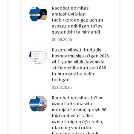
Raqobat qo‘mitasi
aralashuvi bilan
tadbirkordan gaz uchun
asossiz undirilgan to‘lov
qaytarilishi ta’minlandi
06.08.2026
Buxoro viloyati hududiy
boshqarmasiga o‘tgan 2026-
yil 1-yarim yillik davomida
iste’molchilardan jami 868
ta murojaatlar kelib
tushgan
05.08.2026
Raqobat qo‘mitasi ta’lim
xizmatlari sohasida
murojaatlarning qariyb 96
foizi nodavlat ta’lim
xizmatlariga to‘g‘ri kelib,
ularning soni ortib
borayotganligi sababli