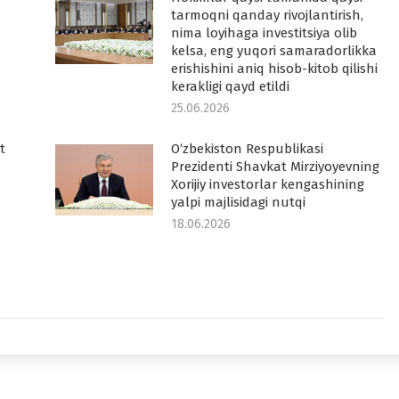
tarmoqni qanday rivojlantirish,
nima loyihaga investitsiya olib
kelsa, eng yuqori samaradorlikka
erishishini aniq hisob-kitob qilishi
kerakligi qayd etildi
25.06.2026
t
O‘zbekiston Respublikasi
Prezidenti Shavkat Mirziyoyevning
Xorijiy investorlar kengashining
yalpi majlisidagi nutqi
18.06.2026