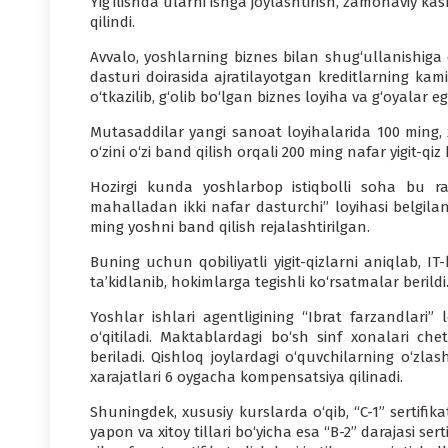
Yig‘ilishda ularni ishga joylashtirish, zamonaviy 
qilindi.
Avvalo, yoshlarning biznes bilan shug‘ullanishiga qo
dasturi doirasida ajratilayotgan kreditlarning kami
o‘tkazilib, g‘olib bo‘lgan biznes loyiha va g‘oyalar e
Mutasaddilar yangi sanoat loyihalarida 100 ming, xi
o‘zini o‘zi band qilish orqali 200 ming nafar yigit-qiz
Hozirgi kunda yoshlarbop istiqbolli soha bu ra
mahalladan ikki nafar dasturchi” loyihasi belgila
ming yoshni band qilish rejalashtirilgan.
Buning uchun qobiliyatli yigit-qizlarni aniqlab, IT-
ta’kidlanib, hokimlarga tegishli ko‘rsatmalar berildi
Yoshlar ishlari agentligining “Ibrat farzandlari” lo
o‘qitiladi. Maktablardagi bo‘sh sinf xonalari che
beriladi. Qishloq joylardagi o‘quvchilarning o‘zlas
xarajatlari 6 oygacha kompensatsiya qilinadi.
Shuningdek, xususiy kurslarda o‘qib, “C-1” sertifika
yapon va xitoy tillari bo‘yicha esa “B-2” darajasi sert