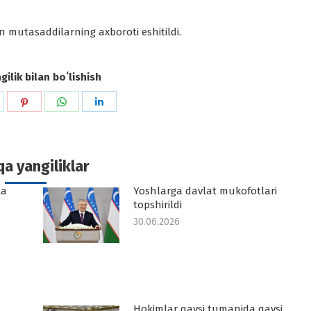
 mutasaddilarning axboroti eshitildi.
ilik bilan boʻlishish
hare
Share
Share
Share
n
on
on
on
k
witter
Pinterest
WhatsApp
LinkedIn
a yangiliklar
ta
Yoshlarga davlat mukofotlari
topshirildi
30.06.2026
Hokimlar qaysi tumanida qaysi