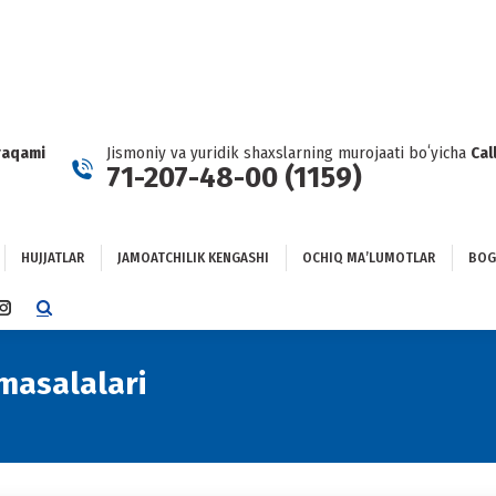
HUJJATLAR
JAMOATCHILIK KENGASHI
OCHIQ MAʼLUMOTLAR
GʻLANISH
raqami
Jismoniy va yuridik shaxslarning murojaati boʻyicha
Cal
71-207-48-00 (1159)
HUJJATLAR
JAMOATCHILIK KENGASHI
OCHIQ MAʼLUMOTLAR
BOG
TTER
INSTAGRAM
E
PAGE
NS
OPENS
masalalari
You are here:
IN
NEW
DOW
WINDOW