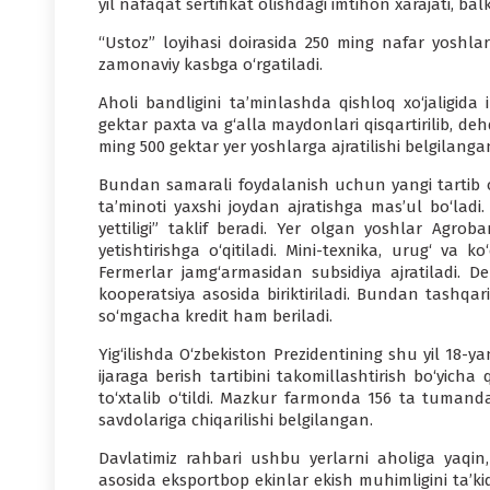
yil nafaqat sertifikat olishdagi imtihon xarajati, balk
“Ustoz” loyihasi doirasida 250 ming nafar yoshlar
zamonaviy kasbga o‘rgatiladi.
Aholi bandligini ta’minlashda qishloq xo‘jaligid
gektar paxta va g‘alla maydonlari qisqartirilib, de
ming 500 gektar yer yoshlarga ajratilishi belgilanga
Bundan samarali foydalanish uchun yangi tartib o‘
ta’minoti yaxshi joydan ajratishga mas’ul bo‘lad
yettiligi” taklif beradi. Yer olgan yoshlar Agro
yetishtirishga o‘qitiladi. Mini-texnika, urug‘ va
Fermerlar jamg‘armasidan subsidiya ajratiladi. D
kooperatsiya asosida biriktiriladi. Bundan tashqar
so‘mgacha kredit ham beriladi.
Yig‘ilishda O‘zbekiston Prezidentining shu yil 18-y
ijaraga berish tartibini takomillashtirish bo‘yicha
to‘xtalib o‘tildi. Mazkur farmonda 156 ta tumanda
savdolariga chiqarilishi belgilangan.
Davlatimiz rahbari ushbu yerlarni aholiga yaqin,
asosida eksportbop ekinlar ekish muhimligini ta’kidl