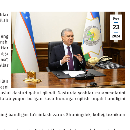
hlar
Fev
ilish
23
 eng
2024
rish,
. Har
alga
si”,
llar
ilan
nesni
davlat dasturi qabul qilindi. Dasturda yoshlar muammolarini
i talab yuqori bo‘lgan kasb-hunarga o‘qitish orqali bandligini
zning bandligini ta’minlash zarur. Shuningdek, kollej, texnikum