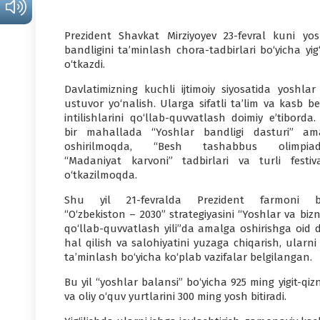
Prezident Shavkat Mirziyoyev 23-fevral kuni yos
bandligini ta’minlash chora-tadbirlari bo‘yicha yig‘
o‘tkazdi.
Davlatimizning kuchli ijtimoiy siyosatida yoshlar
ustuvor yo‘nalish. Ularga sifatli ta’lim va kasb be
intilishlarini qo‘llab-quvvatlash doimiy e’tiborda
bir mahallada “Yoshlar bandligi dasturi” am
oshirilmoqda, “Besh tashabbus olimpiada
“Madaniyat karvoni” tadbirlari va turli festiva
o‘tkazilmoqda.
Shu yil 21-fevralda Prezident farmoni b
“O‘zbekiston – 2030” strategiyasini “Yoshlar va biz
qo‘llab-quvvatlash yili”da amalga oshirishga oid 
hal qilish va salohiyatini yuzaga chiqarish, ularn
ta’minlash bo‘yicha ko‘plab vazifalar belgilangan.
Bu yil “yoshlar balansi” bo‘yicha 925 ming yigit-qi
va oliy o‘quv yurtlarini 300 ming yosh bitiradi.