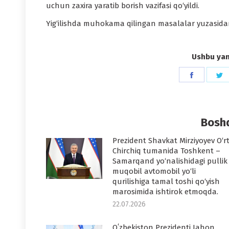
uchun zaxira yaratib borish vazifasi qo‘yildi.
Yig‘ilishda muhokama qilingan masalalar yuzasidan
Ushbu yang
Share
S
on
o
Faceboo
T
Boshq
Prezident Shavkat Mirziyoyev O‘r
Chirchiq tumanida Toshkent –
Samarqand yo‘nalishidagi pullik
muqobil avtomobil yo‘li
qurilishiga tamal toshi qo‘yish
marosimida ishtirok etmoqda.
22.07.2026
Oʻzbekiston Prezidenti Jahon