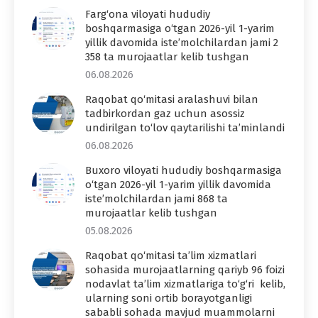
Farg‘ona viloyati hududiy
boshqarmasiga o‘tgan 2026-yil 1-yarim
yillik davomida iste’molchilardan jami 2
358 ta murojaatlar kelib tushgan
06.08.2026
Raqobat qo‘mitasi aralashuvi bilan
tadbirkordan gaz uchun asossiz
undirilgan to‘lov qaytarilishi ta’minlandi
06.08.2026
Buxoro viloyati hududiy boshqarmasiga
o‘tgan 2026-yil 1-yarim yillik davomida
iste’molchilardan jami 868 ta
murojaatlar kelib tushgan
05.08.2026
Raqobat qo‘mitasi ta’lim xizmatlari
sohasida murojaatlarning qariyb 96 foizi
nodavlat ta’lim xizmatlariga to‘g‘ri kelib,
ularning soni ortib borayotganligi
sababli sohada mavjud muammolarni