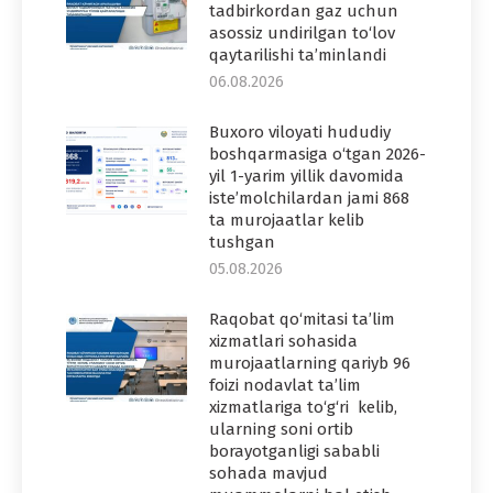
tadbirkordan gaz uchun
asossiz undirilgan to‘lov
qaytarilishi ta’minlandi
06.08.2026
Buxoro viloyati hududiy
boshqarmasiga o‘tgan 2026-
yil 1-yarim yillik davomida
iste’molchilardan jami 868
ta murojaatlar kelib
tushgan
05.08.2026
Raqobat qo‘mitasi ta’lim
xizmatlari sohasida
murojaatlarning qariyb 96
foizi nodavlat ta’lim
xizmatlariga to‘g‘ri kelib,
ularning soni ortib
borayotganligi sababli
sohada mavjud