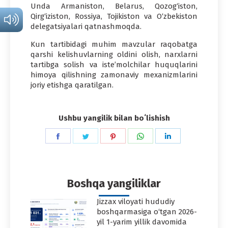
Unda Armaniston, Belarus, Qozog‘iston,
Qirg‘iziston, Rossiya, Tojikiston va O‘zbekiston
delegatsiyalari qatnashmoqda.
Kun tartibidagi muhim mavzular raqobatga
qarshi kelishuvlarning oldini olish, narxlarni
tartibga solish va iste’molchilar huquqlarini
himoya qilishning zamonaviy mexanizmlarini
joriy etishga qaratilgan.
Ushbu yangilik bilan boʻlishish
Share
Share
Share
Share
Share
on
on
on
on
on
Facebook
Twitter
Pinterest
WhatsApp
LinkedIn
Boshqa yangiliklar
Jizzax viloyati hududiy
boshqarmasiga o‘tgan 2026-
yil 1-yarim yillik davomida