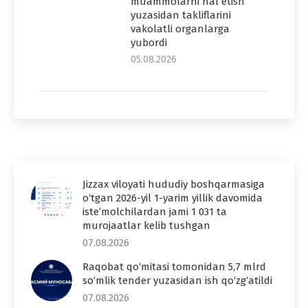
muammolarni hal etish
yuzasidan takliflarini
vakolatli organlarga
yubordi
05.08.2026
Jizzax viloyati hududiy boshqarmasiga
o‘tgan 2026-yil 1-yarim yillik davomida
iste’molchilardan jami 1 031 ta
murojaatlar kelib tushgan
07.08.2026
Raqobat qo‘mitasi tomonidan 5,7 mlrd
so‘mlik tender yuzasidan ish qo‘zg‘atildi
07.08.2026