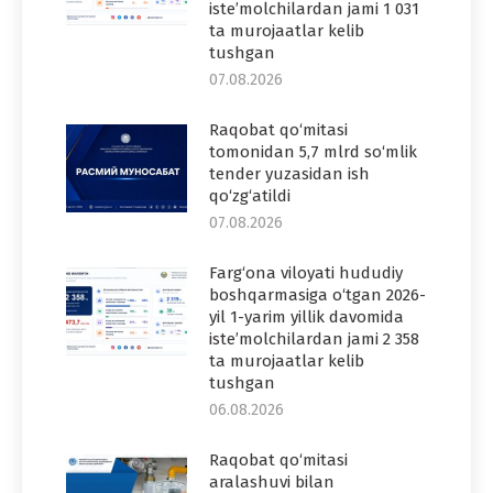
iste’molchilardan jami 1 031
ta murojaatlar kelib
tushgan
07.08.2026
Raqobat qo‘mitasi
tomonidan 5,7 mlrd so‘mlik
tender yuzasidan ish
qo‘zg‘atildi
07.08.2026
Farg‘ona viloyati hududiy
boshqarmasiga o‘tgan 2026-
yil 1-yarim yillik davomida
iste’molchilardan jami 2 358
ta murojaatlar kelib
tushgan
06.08.2026
Raqobat qo‘mitasi
aralashuvi bilan