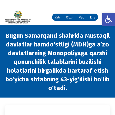
Open
Ўзб
Oʻzb
Рус
Eng
Bugun Samarqand shahrida Mustaqil
davlatlar hamdo‘stligi (MDH)ga a’zo
davlatlarning Monopoliyaga qarshi
qonunchilik talablarini buzilishi
holatlarini birgalikda bartaraf etish
bo‘yicha shtabning 43-yig‘ilishi bo‘lib
o‘tadi.
You are here: